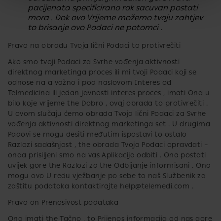
pacijenata specificirano rok sacuvan postati
mora . Dok ovo Vrijeme možemo tvoju​ zahtjev
to brisanje ovo Podaci ne potomci .
Pravo na obradu​ Tvoja lični Podaci to protivrečiti
Ako smo tvoji Podaci za Svrhe vođenja aktivnosti
direktnog marketinga proces ili mi tvoji Podaci koji se
odnose na a važno i pod naslovom Interes od
Telmedicina ili jedan javnosti interes proces , imati Ona u
bilo koje vrijeme the Dobro , ovaj obrada to protivrečiti .
U ovom slučaju ćemo​ obrada Tvoja lični Podaci za Svrhe
vođenja aktivnosti direktnog marketinga set . U drugima
Padovi se mogu desiti međutim ispostavi to​ ostalo
Razlozi sadašnjost ,​ the obrada Tvoja Podaci opravdati –
onda prisiljeni smo na vas​ Aplikacija odbiti . Ona postati
uvijek gore the Razlozi za the Odbijanje informisani . Ona
mogu ovo U redu vježbanje po sebe to naš Službenik za
zaštitu podataka kontaktirajte
help@telemedi.com
.
Pravo​ on Prenosivost podataka
Ona imati the Tačno , to Prijenos informacija od nas gore