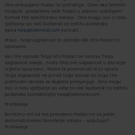
Ona prikupljeno Podaci to potražnja . Osim ako tehnički
moguće , poslaćemo vaše​ Podaci u jednom uobičajeni
format the specificirano Adresa . Ona mogu ovo U redu
vježbanje po naš Službenik za zaštitu podataka
ispod
help@telemedi.com
kontakt .
Pravo , tvoje​ saglasnost to obrada više lični Podaci to
opozvano
Ako the obrada Tvoja lični Podaci on osnovu Tvoja
saglasnost odvija , može Ona ovo saglasnost u bilo koje
vrijeme opozvano . Molim te posmatrati Vi to opoziv​
Tvoja saglasnost ne pored toga dovodi do toga the
prethodni obrada as ilegalno primjenjuje . Ona mogu
ovo U redu vježbanje po sebe to naš Službenik za zaštitu
podataka kontaktirajte
help@telemedi.com
.
Profilisanje
Koristimo​ oni od vas preneseno Podaci ne za jedan
automatizovano Donošenje odluka – uključujući
Profilisanje .