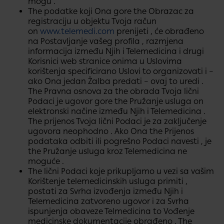
mogu .
The podatke koji Ona gore the Obrazac za
registraciju u objektu​ Tvoja račun
on
www.telemedi.com
prenijeti , će obrađeno
na Postavljanje vašeg profila , razmjena
informacija između Njih i Telemedicina i drugi
Korisnici web stranice onima u Uslovima
korištenja specificirano Uslovi to organizovati i –
ako Ona jedan Žalba predati – ovaj to uredi .
The Pravna osnova za the obrada Tvoja lični
Podaci je ugovor​ gore the Pružanje usluga​ on
elektronski načine između Njih i Telemedicina .
The prijenos Tvoja lični Podaci je za zaključenje
ugovora​​ neophodno . Ako Ona the Prijenos
podataka​ odbiti ili pogrešno Podaci navesti , je
the Pružanje usluga​ kroz Telemedicina ne
moguće .
The lični Podaci koje prikupljamo u vezi sa vašim
Korištenje telemedicinskih usluga primiti ,
postati za Svrha izvođenja između​​ Njih i
Telemedicina zatvoreno ugovor i za Svrha
ispunjenja obaveze Telmedicina​​ to Vođenje
medicinske dokumentacije obrađeno . The