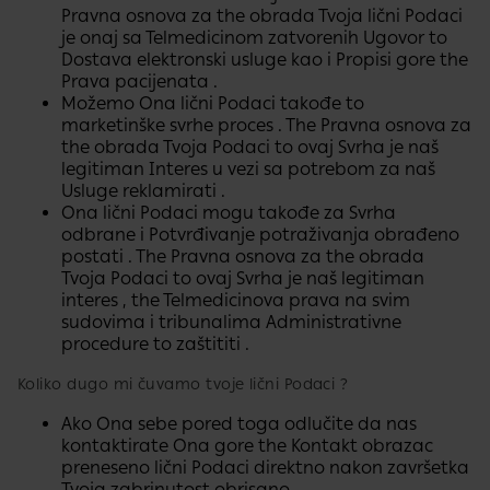
Pravna osnova za the obrada Tvoja lični Podaci
je onaj sa Telmedicinom zatvorenih Ugovor to
Dostava elektronski usluge kao i Propisi gore the
Prava pacijenata .​
Možemo​ Ona lični Podaci takođe to
marketinške svrhe proces . The Pravna osnova za
the obrada Tvoja Podaci to ovaj Svrha je naš
legitiman Interes u vezi sa potrebom za naš
Usluge reklamirati .
Ona lični Podaci mogu takođe za Svrha
odbrane​ i Potvrđivanje potraživanja obrađeno
postati . The Pravna osnova za the obrada
Tvoja Podaci to ovaj Svrha je naš legitiman
interes , the Telmedicinova prava na svim
sudovima i tribunalima Administrativne
procedure to zaštititi .
Koliko dugo mi čuvamo tvoje lični Podaci ?
Ako Ona sebe pored toga odlučite da nas
kontaktirate Ona gore the Kontakt obrazac
preneseno lični Podaci direktno nakon završetka
Tvoja zabrinutost obrisano .