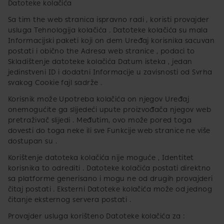
Datoteke kolačića
Sa tim the web stranica ispravno radi , koristi provajder
usluga Tehnologija kolačića . Datoteke kolačića su mala
Informacijski paketi koji on dem Uređaj korisnika​ sacuvan
postati i obično the Adresa web stranice , podaci to
Skladištenje datoteke kolačića​​ Datum isteka , jedan
jedinstveni ID i dodatni Informacije u zavisnosti od Svrha
svakog​ Cookie fajl sadrže .
Korisnik može​ Upotreba kolačića​ on njegov Uređaj
onemogućite ga slijedeći upute proizvođača njegov web
pretraživač slijedi . Međutim, ovo može pored toga
dovesti do toga neke ili sve Funkcije web stranice ne više
dostupan su .
Korištenje datoteka kolačića nije​​ moguće ,​ Identitet
korisnika​ to odrediti . Datoteke kolačića postati direktno
sa platforme generisano i mogu ne od drugih provajderi
čitaj postati . Eksterni Datoteke kolačića može od jednog
čitanje eksternog servera postati .
Provajder usluga korišteno Datoteke kolačića za :