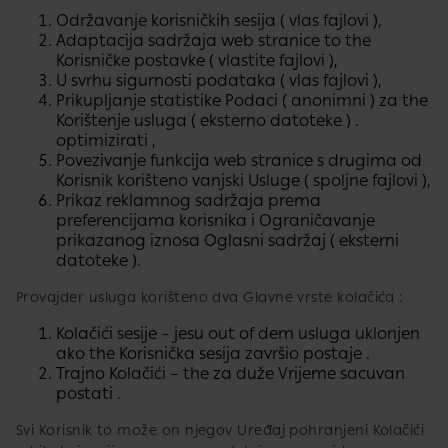
Održavanje korisničkih sesija ( vlas fajlovi ),
Adaptacija sadržaja web stranice to the
Korisničke postavke ( vlastite fajlovi ),
U svrhu sigurnosti podataka ( vlas fajlovi ),
Prikupljanje statistike Podaci ( anonimni ) za the
Korištenje usluga ( eksterno​ datoteke ) .
optimizirati ,
Povezivanje funkcija web stranice s drugima​ od
Korisnik korišteno vanjski Usluge ( spoljne fajlovi ),
Prikaz reklamnog sadržaja prema
preferencijama korisnika​​ i Ograničavanje
prikazanog iznosa​ Oglasni sadržaj ( eksterni
datoteke ).
Provajder usluga korišteno dva Glavne vrste kolačića :
Kolačići sesije – jesu out of dem usluga uklonjen
ako the Korisnička sesija završio postaje .
Trajno Kolačići – the za duže Vrijeme sacuvan
postati .
Svi Korisnik to može on njegov Uređaj pohranjeni Kolačići