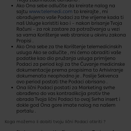
Ako Ona sebe odlučite da kreirate nalog na
sajtu​
www.telemedi.com
to kreirajte , mi
obrađujemo vaše Podaci za the vrijeme kada ti
naš Usluge koristiti kao i – nakon brisanje Tvoja
Računi – za rok zastare za potraživanja u vezi
sa vama​ Korištenje web stranice u okviru zakona​
Propisi .
Ako Ona sebe za the Korištenje telemedicinskih
usluga Ako se odlučite , mi ćemo obraditi vaše
podatke kao dio pružanja usluga primljeno
Podaci za period koji za​ the Čuvanje medicinske
dokumentacije prema propisima​ to Arhiviranje
dokumenata​ neophodno je . Poslije Sekvenca
ovo period postati the Podaci obrisano .
Ona lični Podaci postati za Marketing svrhe
obrađeno do vas kontradikcija protiv the
obrada Tvoja lični Podaci to ovaj Svrha insert i
dokle god Ona gore imate nalog na našem
portalu .
Koga možemo li dobiti tvoju lični Podaci otkriti ?