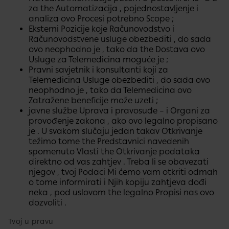
za the Automatizacija , pojednostavljenje i
analiza ovo Procesi potrebno Scope ;
Eksterni Pozicije koje Računovodstvo i
Računovodstvene usluge obezbediti , do sada
ovo neophodno je , tako da the Dostava ovo
Usluge za Telemedicina moguće je ;
Pravni savjetnik i konsultanti koji za
Telemedicina Usluge obezbediti , do sada ovo
neophodno je , tako da Telemedicina ovo
Zatražene beneficije može uzeti ;
javne službe Uprava i pravosuđe – i Organi za
provođenje zakona , ako ovo legalno propisano
je . U svakom slučaju jedan takav Otkrivanje
težimo tome​​ the Predstavnici navedenih​
spomenuto Vlasti the Otkrivanje podataka​
direktno od vas zahtjev . Treba li se obavezati
njegov , tvoj Podaci Mi ćemo vam otkriti​ odmah
o tome informirati i Njih kopiju zahtjeva​ dođi
neka , pod uslovom the legalno Propisi nas ovo
dozvoliti .
Tvoj u pravu