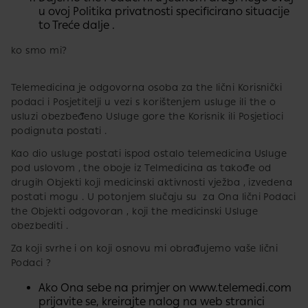
u ovoj Politika privatnosti specificirano situacije
to Treće dalje .
ko smo mi?
Telemedicina je odgovorna osoba za the lični Korisnički
podaci i Posjetitelji u vezi s korištenjem usluge​​​ ili the o
usluzi​ obezbeđeno Usluge gore the Korisnik ili Posjetioci
podignuta postati .
Kao dio usluge​ postati ispod ostalo telemedicina Usluge
pod uslovom , the oboje iz Telmedicina as takođe od
drugih Objekti koji medicinski aktivnosti vježba , izvedena
postati mogu . U potonjem slučaju su za Ona lični Podaci
the Objekti odgovoran , koji the medicinski Usluge
obezbediti .
Za koji svrhe i on koji osnovu mi obrađujemo vaše lični
Podaci ?
Ako Ona sebe na primjer on www.telemedi.com
prijavite se, kreirajte nalog na web stranici