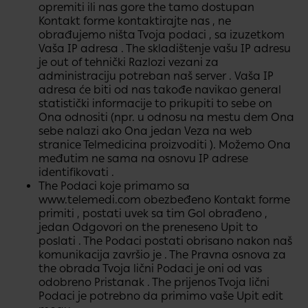
opremiti ili nas gore the tamo dostupan
Kontakt forme kontaktirajte nas , ne
obrađujemo ništa Tvoja podaci , sa izuzetkom
Vaša IP adresa . The skladištenje vašu IP adresu
je out of tehnički Razlozi vezani za
administraciju potreban naš server . Vaša IP
adresa će biti od nas takođe navikao​ general
statistički informacije to prikupiti to sebe on
Ona odnositi (npr. u odnosu na mestu​ dem Ona
sebe nalazi ako Ona jedan Veza na web
stranice Telmedicina proizvoditi ). Možemo​ Ona
međutim ne sama na osnovu IP adrese
identifikovati .
The Podaci koje primamo sa
www.telemedi.com obezbeđeno Kontakt forme
primiti , postati uvek sa tim Gol obrađeno ,
jedan Odgovori on the preneseno Upit to
poslati . The Podaci postati obrisano nakon naš
komunikacija završio je . The Pravna osnova za
the obrada Tvoja lični Podaci je oni od vas
odobreno Pristanak . The prijenos Tvoja lični
Podaci je potrebno da primimo vaše​ Upit edit