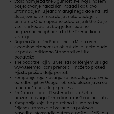
Stalo nam je za the Sigurnost sve Tvoj u našem
posjedovanje nalazi lični Podaci i dati ovo
Informacije ni u jednom drugi nego dole​ na listi
slučajevima to Treće dalje , neka bude jer ,
primamo Ona napisano odobrenje ili the Dalje
više lični Podaci je zbog jedan legalno
angažman neophodno to the Telemedicina
vezan je .
Dajemo​ Ona lični Podaci ne to Mjesto van
evropskog​ ekonomska oblast dalje , neka bude
jer postoji​ prikladno Standardi zaštite
podataka .
The podatke koji Vi u vezi sa korišćenjem usluga
www.telemedi.com​
prenositi , može to prateći
Mjesto prošao dalje postati :
Kompanije koje Plaćanja za naš Usluge za Svrha
odredbe​ njihov Usluge i obradu plaćanja za od
tebe korišteno Usluge proces ;
Pružaoci usluga i IT sistemi koji za Svrha
pružanja usluga Telmedicina​ korišteno postati ;
Kompanije koje the potrebno Usluge za the
Prijenos transakcije i​ vezano za proizvod
Navedite informacije putem e-pošte ili SMS- a u