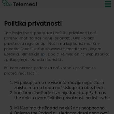
Politika privatnosti
The Povjerljivost podataka​ i zaštitu privatnosti​​ naš
korisnik imati za nas najviši prioritet . Ovo Politika
privatnosti reguliše tip i​ Način na koji koristimo lične
podatke Podaci korisnika www.telemedi.co m , kojom
upravlja Telmedicin
sp
. z oo (“ Telmedicin ” ) Web stranica
, prikupljanje , obrada i koristiti .
Prilikom obrade podataka​ naš korisnik pratimo to​
prateći regulisati :
Mi prikupljamo ne više informacije nego što ih
zaista imamo treba​ naš Usluge da obezbedi .
Koristimo​ the Podaci za nijedan drugi Svrha as
the dole u ovom Politika privatnosti na listi svrhe
.
Mi štedimo the Podaci ne duže as neophodno .
Dajemo​ the Podaci ni u jednom drugi nego ovaj