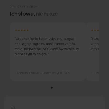
OPINIE PARTNERÓW
Ich słowa,
nie nasze
★★★★★
★★★★★
“Uruchomienie telemedycznej części
“Integracja
naszego programu assistance zajęło
zespolony 
mniej niż kwartał. NPS klientów wzrósł w
infolinię o
pierwszym miesiącu.”
— Dyrektor Produktu, ubezpieczyciel TOP5
— Head of Oper
FAQ