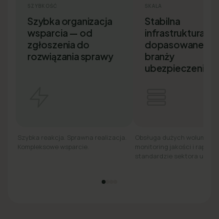
SZYBKOŚĆ
SKALA
Szybka organizacja
Stabilna
wsparcia — od
infrastruktura i S
zgłoszenia do
dopasowane do
rozwiązania sprawy
branży
ubezpieczeniow
Szybka reakcja. Sprawna realizacja.
Obsługa dużych wolumenó
Kompleksowe wsparcie.
monitoring jakości i raport
standardzie sektora ubezp