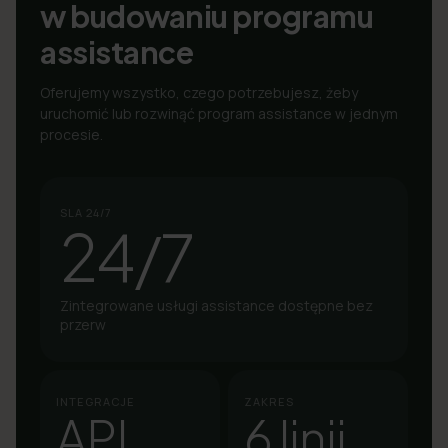
w budowaniu programu
assistance
Oferujemy wszystko, czego potrzebujesz, żeby
uruchomić lub rozwinąć program assistance w jednym
procesie.
SLA 24/7
24/7
Zintegrowane usługi assistance dostępne bez
przerw
INTEGRACJE
ZAKRES
API
6 linii