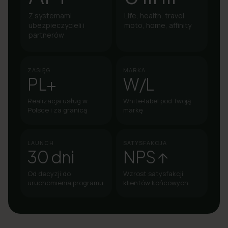
Z systemami
Life, health, travel,
ubezpieczycieli i
moto, home, affinity
partnerów
ZASIĘG
MARKA
PL+
W/L
Realizacja usług w
White‑label pod Twoją
Polsce i za granicą
markę
LAUNCH
SATYSFAKCJA
30 dni
NPS ↑
Od decyzji do
Wzrost satysfakcji
uruchomienia programu
klientów końcowych