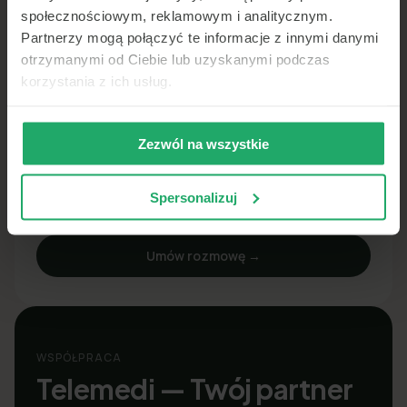
Poznajemy Twój produkt, profile klientów i KPI.
społecznościowym, reklamowym i analitycznym.
Proponujemy optymalny mix usług.
Partnerzy mogą połączyć te informacje z innymi danymi
otrzymanymi od Ciebie lub uzyskanymi podczas
02
Integracja i white‑label
korzystania z ich usług.
Podpinamy API, ścieżki klienta i raportowanie pod
Twoją markę. Możliwy pilot.
Zezwól na wszystkie
03
Skalowanie i optymalizacja
Uruchomienie produkcyjne, monitoring SLA i
Spersonalizuj
iteracyjne ulepszenia na podstawie danych.
Umów rozmowę →
WSPÓŁPRACA
Telemedi — Twój partner