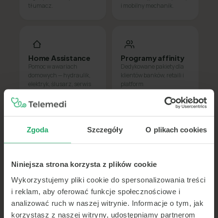
tłumacz.
i mobilny mechanik.
Home Assistance
Programy affinity
Pomoc w awariach
Dedykowane pakiety dla
domowych — hydraulik,
klientów banków, retaili i
elektryk, ślusarz, serwis
platform
urządzeń.
subskrypcyjnych.
Zgoda
Szczegóły
O plikach cookies
JAK ZACZYNAMY WSPÓPRACĘ
Niniejsza strona korzysta z plików cookie
Od rozmowy do uruchomienia w 3
krokach
Wykorzystujemy pliki cookie do spersonalizowania treści
i reklam, aby oferować funkcje społecznościowe i
analizować ruch w naszej witrynie. Informacje o tym, jak
01
Analiza potrzeb i zakresu
korzystasz z naszej witryny, udostępniamy partnerom