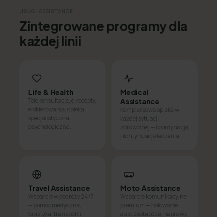
USUGI ASSISTANCE
Zintegrowane programy dla
każdej linii
Life & Health
Medical
Telekonsultacje, e‑recepty,
Assistance
e‑skierowania, opieka
Kompleksowa opieka w
specjalistyczna i
każdej sytuacji
psychologiczna.
zdrowotnej — koordynacja
i kontynuacja leczenia.
Travel Assistance
Moto Assistance
Wsparcie w podróży 24/7
Wsparcie komunikacyjne
— pomoc medyczna,
premium — holowanie,
logistyka, transport i
auto zastępcze, naprawy