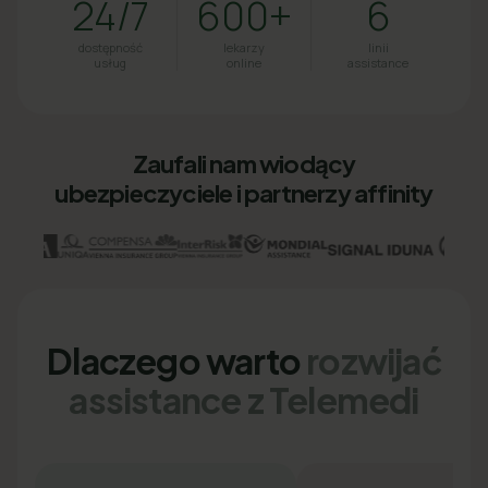
24/7
600+
6
dostępność
lekarzy
linii
usług
online
assistance
Zaufali nam wiodący
ubezpieczyciele i partnerzy affinity
Dlaczego warto
rozwijać
assistance z Telemedi