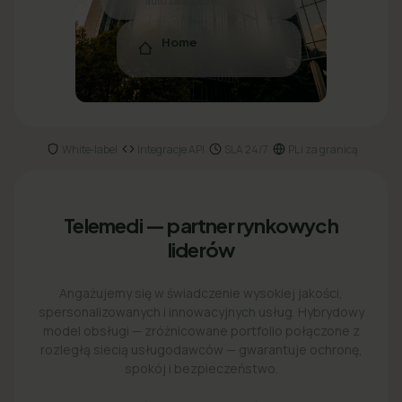
auto zastępcze
Home
awarie · fachowcy
White‑label
Integracje API
SLA 24/7
PL i za granicą
·
·
·
Telemedi — partner rynkowych
liderów
Angażujemy się w świadczenie wysokiej jakości,
spersonalizowanych i innowacyjnych usług. Hybrydowy
model obsługi — zróżnicowane portfolio połączone z
rozległą siecią usługodawców — gwarantuje ochronę,
spokój i bezpieczeństwo.