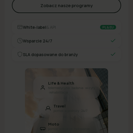
Zobacz nasze programy
White‑label
& API
PL & EU
Wsparcie 24/7
SLA dopasowane do branży
Life & Health
telemedycyna · badania · wizyty
· rehabilitacja
Travel
pomoc w podróży · 24/7
Moto
pomoc w drodze · holowanie ·