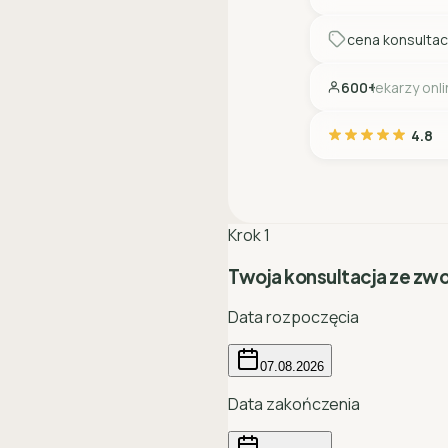
cena konsultac
600+
lekarzy onl
4.8