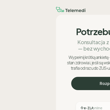
Potrzeb
Konsultacja z
— bez wycho
Wypełnij krótką ankietę 
stan zdrowia i, jeśli są w
trafia od razu do ZUS‑u
Rozp
e-ZLA
online