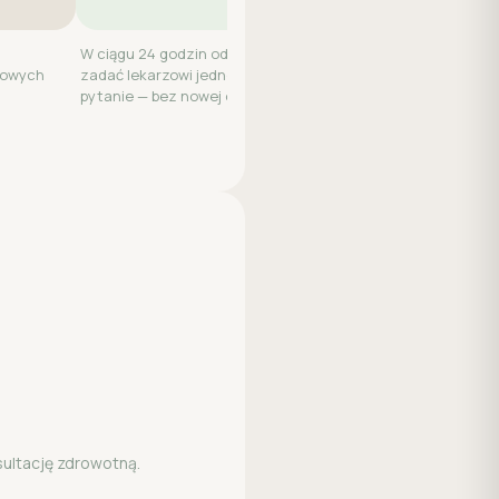
W ciągu 24 godzin od wizyty możesz
kowych
zadać lekarzowi jedno dodatkowe
pytanie — bez nowej opłaty.
sultację zdrowotną.