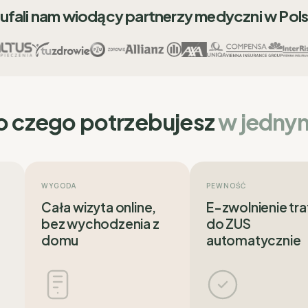
ufali nam wiodący partnerzy medyczni w Pol
o czego potrzebujesz
w jedny
WYGODA
PEWNOŚĆ
Cała wizyta online,
E-zwolnienie tra
bez wychodzenia z
do ZUS
domu
automatycznie