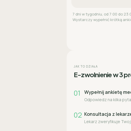
7 dni w tygodniu, od 7:00 do 23:
Wystarczy wypełnić krótką anki
JAK TO DZIAŁA
E-zwolnienie w 3 p
01
Wypełnij ankietę m
Odpowiedz na kilka pytań
02
Konsultacja z lekar
Lekarz zweryfikuje Twoj