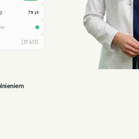
ji
79 zł
ine
(31 413)