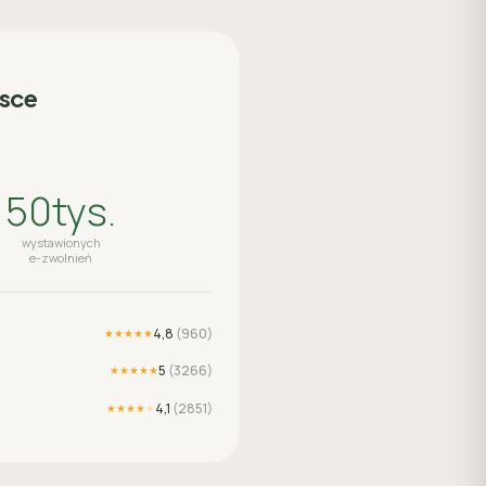
lsce
50tys.
wystawionych
e-zwolnień
4,8
(
960
)
★★★★★
5
(
3266
)
★★★★★
4,1
(
2851
)
★★★★
★