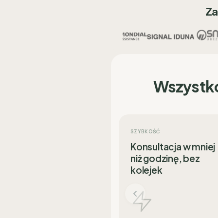
Za
Wszystk
SZYBKOŚĆ
Konsultacja w mniej
niż godzinę, bez
kolejek