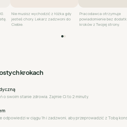
00.
Nie musisz wychodzić z łóżka gdy
Pracodawca otrzymuje
etę.
jesteś chory. Lekarz zadzwoni do
powiadomienie bez dodat
Ciebie.
kroków z Twojej strony.
rostych krokach
edyczną
 o swoim stanie zdrowia. Zajmie Ci to 2 minuty.
zem
e odpowiedzi w ciągu 1h i zadzwoni, aby przeprowadzić z Tobą kon