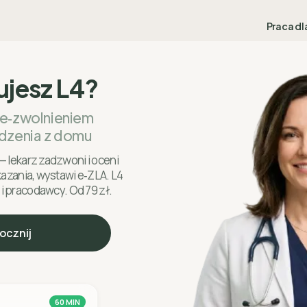
Praca dl
ujesz L4?
 e‑zwolnieniem
dzenia z domu
— lekarz zadzwoni i oceni
skazania, wystawi e‑ZLA. L4
 i pracodawcy. Od 79 zł.
ocznij
60 MIN