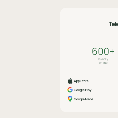
Tel
600+
lekarzy
online
App Store
Google Play
Google Maps