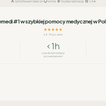
Certyfikowani lekarze
online
Szybka realizacja
4.8★
·
·
·
emedi #1 w szybkiej pomocy medycznej w Po
★★★★★
4.8
·
31 tys. ocen
<1h
czas do konsultacji
ze zwolnieniem