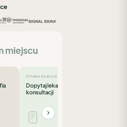
sce
m miejscu
PYTANIE PO WIZYCIE
fia
Dopytaj lekarza po
konsultacji