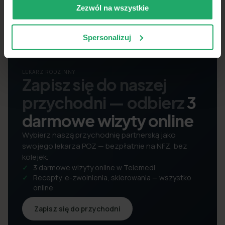
Zezwól na wszystkie
Spersonalizuj
LEKARZ RODZINNY
Zapisz się do naszej
przychodni — odbierz
3
darmowe wizyty online
Wybierz naszą przychodnię partnerską jako
swojego lekarza POZ — bezpłatnie na NFZ, bez
kolejek.
3 darmowe wizyty online w Telemedi
Recepty, e-zwolnienia, skierowania — wszystko
online
Zapisz się do przychodni