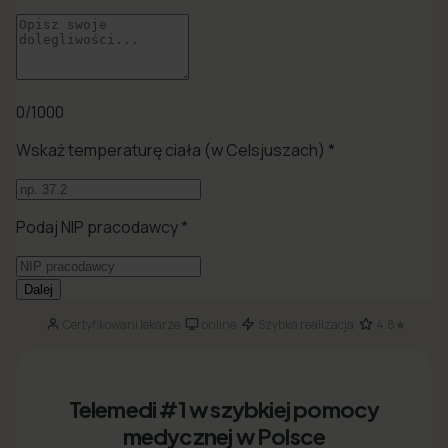
Certyfikowani lekarze
online
Szybka realizacja
4.8★
·
·
·
Telemedi #1 w szybkiej pomocy
medycznej w Polsce