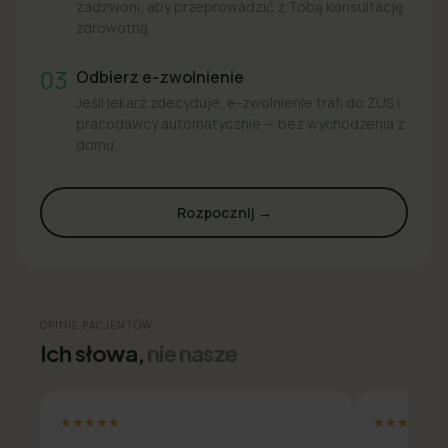
zadzwoni, aby przeprowadzić z Tobą konsultację
zdrowotną.
03
Odbierz e-zwolnienie
Jeśli lekarz zdecyduje, e-zwolnienie trafi do ZUS i
pracodawcy automatycznie — bez wychodzenia z
domu.
Rozpocznij →
OPINIE PACJENTÓW
Ich słowa,
nie nasze
★★★★★
★★★★★