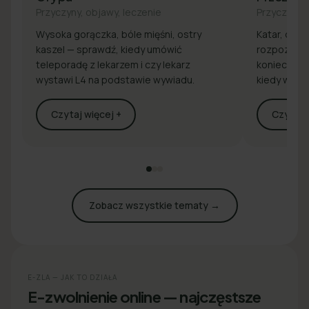
Przyczyny, objawy, leczenie
Przyczyny, 
Wysoka gorączka, bóle mięśni, ostry
Katar, drap
kaszel — sprawdź, kiedy umówić
rozpoznaj 
teleporadę z lekarzem i czy lekarz
konieczna j
wystawi L4 na podstawie wywiadu.
kiedy wyst
Czytaj więcej +
Czytaj w
Zobacz wszystkie tematy →
E-ZLA — JAK TO DZIAŁA
E-zwolnienie online — najczęstsze