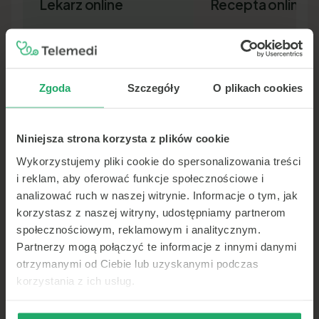
Lekarz online
Recepta online
Zgoda
Szczegóły
O plikach cookies
Niniejsza strona korzysta z plików cookie
Lekarz pierwszego kontaktu w 15
Nowa recepta lub przedłuż
minut — wideo, telefon lub czat.
leków bez wizyty osobiście.
Wykorzystujemy pliki cookie do spersonalizowania treści
Dokument SMS-em lub e-ma
i reklam, aby oferować funkcje społecznościowe i
analizować ruch w naszej witrynie. Informacje o tym, jak
korzystasz z naszej witryny, udostępniamy partnerom
społecznościowym, reklamowym i analitycznym.
Partnerzy mogą połączyć te informacje z innymi danymi
otrzymanymi od Ciebie lub uzyskanymi podczas
korzystania z ich usług.