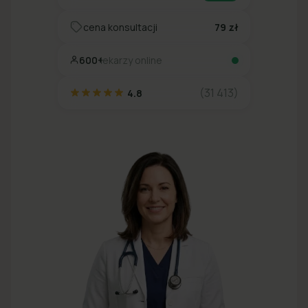
cena konsultacji
79 zł
600+
lekarzy online
(31 413)
4.8