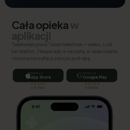
Cała opieka
w
aplikacji
Telemedycyna w Twoim telefonie — wideo, czat
lub telefon. Teleporady, e-recepty, e-skierowania
i historia konsultacji zawsze pod ręką.
Pobierz w
Pobierz na
App Store
Google Play
4,8
(
960
)
5
(
3266
)