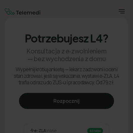
Potrzebujesz L4?
Konsultacja z e‑zwolnieniem
— bez wychodzenia z domu
Wypełnij krótką ankietę — lekarz zadzwoni i oceni
stan zdrowia i, jeśli są wskazania, wystawi e‑ZLA. L4
trafia od razu do ZUS‑u i pracodawcy. Od 79 zł.
Rozpocznij
e-ZLA
online
60 MIN