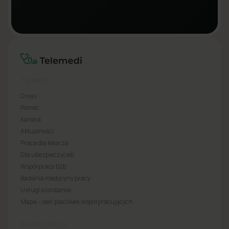
TELEMEDI
O nas
Pomoc
Kariera
Aktualności
Praca dla lekarza
Dla ubezpieczycieli
Współpraca b2b
Badania medycyny pracy
Usługi assistance
Mapa – sieć placówek współpracujących
DLA PACJENTA