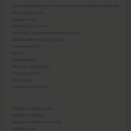
Konsultacje telemedyczne – czat online i telekonsultacje / teleporady
Wizyty stacjonarne
Recepta online
Zwolnienie (L4) online
Lekarz POZ – Bezpłatne konsultacje na NFZ
Badania laboratoryjne (np. krwi)
Pakiety Medyczne
Cennik
Katalog lekarzy
Poradnik – lista kategorii
Pytania do lekarzy
Baza lekarzy
Wniosek refundacyjny
REGULACJE
Regulamin organizacyjny
Polityka prywatności
Regulamin świadczenia usług
Projekty unijne