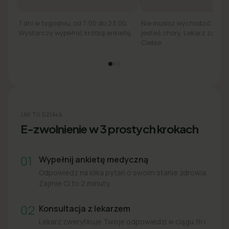
7 dni w tygodniu, od 7:00 do 23:00.
Nie musisz wychodzić z łó
Wystarczy wypełnić krótką ankietę.
jesteś chory. Lekarz zadzw
Ciebie.
JAK TO DZIAŁA
E-zwolnienie w 3 prostych krokach
01
Wypełnij ankietę medyczną
Odpowiedz na kilka pytań o swoim stanie zdrowia.
Zajmie Ci to 2 minuty.
02
Konsultacja z lekarzem
Lekarz zweryfikuje Twoje odpowiedzi w ciągu 1h i