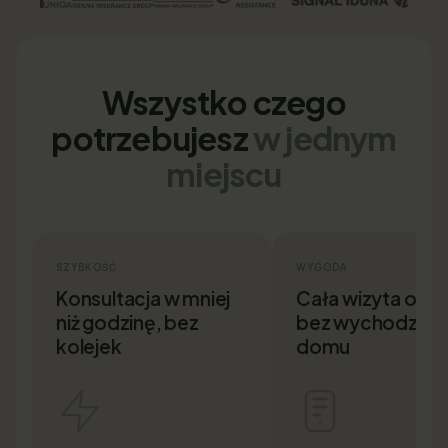
Wszystko czego
potrzebujesz
w jednym
miejscu
SZYBKOŚĆ
WYGODA
Konsultacja w mniej
Cała wizyta onlin
niż godzinę, bez
bez wychodzenia
kolejek
domu