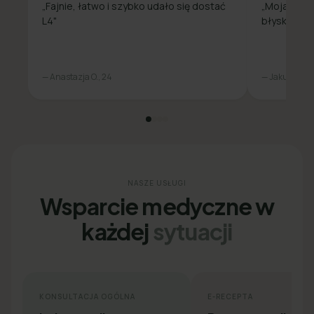
„Fajnie, łatwo i szybko udało się dostać
„Moja spra
L4"
błyskawicz
— Anastazja O., 24
— Jakub L., 31
NASZE USŁUGI
Wsparcie medyczne w
każdej
sytuacji
KONSULTACJA OGÓLNA
E-RECEPTA