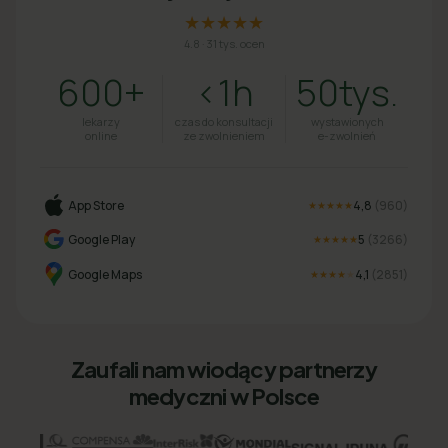
★★★★★
4.8
·
31 tys. ocen
600+
<1h
50tys.
lekarzy
czas do konsultacji
wystawionych
online
ze zwolnieniem
e-zwolnień
App Store
4,8
(
960
)
★★★★★
Google Play
5
(
3266
)
★★★★★
Google Maps
4,1
(
2851
)
★★★★
★
Zaufali nam wiodący partnerzy
medyczni w Polsce