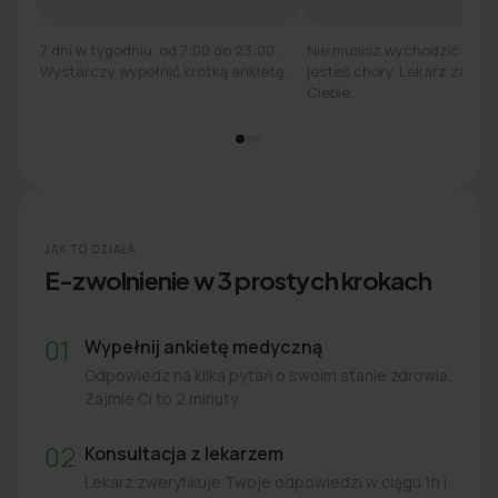
7 dni w tygodniu, od 7:00 do 23:00.
Nie musisz wychodzić z łó
Wystarczy wypełnić krótką ankietę.
jesteś chory. Lekarz zadzw
Ciebie.
JAK TO DZIAŁA
E-zwolnienie w 3 prostych krokach
01
Wypełnij ankietę medyczną
Odpowiedz na kilka pytań o swoim stanie zdrowia.
Zajmie Ci to 2 minuty.
02
Konsultacja z lekarzem
Lekarz zweryfikuje Twoje odpowiedzi w ciągu 1h i