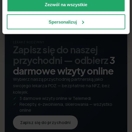
Zezwól na wszystkie
Spersonalizuj
LEKARZ RODZINNY
Zapisz się do naszej
przychodni — odbierz
3
darmowe wizyty online
Wybierz naszą przychodnię partnerską jako
swojego lekarza POZ — bezpłatnie na NFZ, bez
kolejek.
3 darmowe wizyty online w Telemedi
Recepty, e-zwolnienia, skierowania — wszystko
online
Zapisz się do przychodni