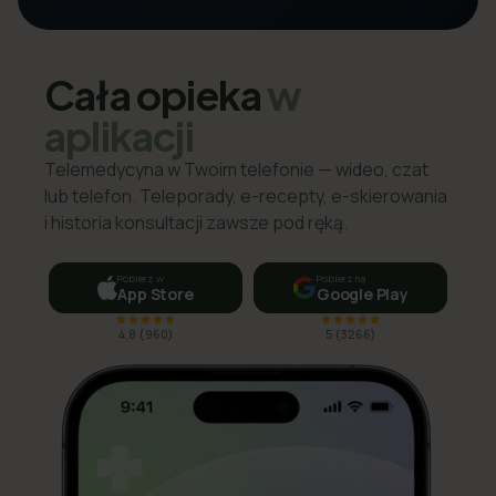
Cała opieka
w
aplikacji
Telemedycyna w Twoim telefonie — wideo, czat
lub telefon. Teleporady, e-recepty, e-skierowania
i historia konsultacji zawsze pod ręką.
Pobierz w
Pobierz na
App Store
Google Play
4,8
(
960
)
5
(
3266
)