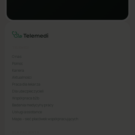
TELEMEDI
O nas
Pomoc
Kariera
Aktualności
Praca dla lekarza
Dla ubezpieczycieli
Współpraca b2b
Badania medycyny pracy
Usługi assistance
Mapa – sieć placówek współpracujących
DLA PACJENTA