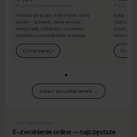
Przyczyny, objawy, leczenie
Przyczyny, 
Wysoka gorączka, bóle mięśni, ostry
Katar, drap
kaszel — sprawdź, kiedy umówić
rozpoznaj 
teleporadę z lekarzem i czy lekarz
konieczna j
wystawi L4 na podstawie wywiadu.
kiedy wyst
Czytaj więcej +
Czytaj w
Zobacz wszystkie tematy →
E-ZLA — JAK TO DZIAŁA
E-zwolnienie online — najczęstsze