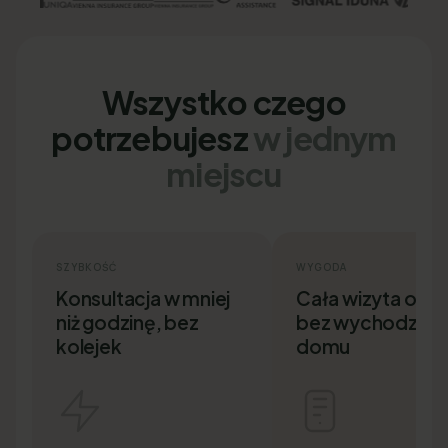
Wszystko czego
potrzebujesz
w jednym
miejscu
SZYBKOŚĆ
WYGODA
Konsultacja w mniej
Cała wizyta onlin
niż godzinę, bez
bez wychodzenia
kolejek
domu