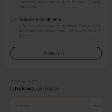
zadzwoni, aby przeprowadzić z Tobą konsultację
zdrowotną.
03
Odbierz e-zwolnienie
Jeśli lekarz zdecyduje, e-zwolnienie trafi do ZUS i
pracodawcy automatycznie — bez wychodzenia z
domu.
Rozpocznij →
OPINIE PACJENTÓW
Ich słowa,
nie nasze
★★★★★
★★★★★