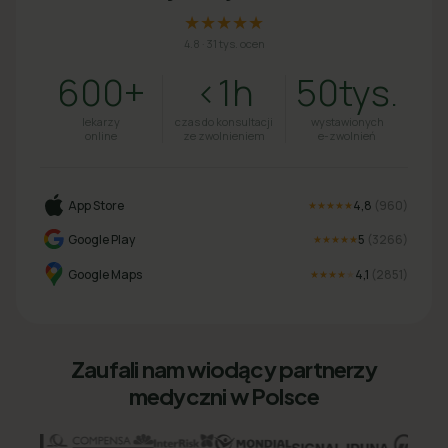
★★★★★
4.8
·
31 tys. ocen
600+
<1h
50tys.
lekarzy
czas do konsultacji
wystawionych
online
ze zwolnieniem
e-zwolnień
App Store
4,8
(
960
)
★★★★★
Google Play
5
(
3266
)
★★★★★
Google Maps
4,1
(
2851
)
★★★★
★
Zaufali nam wiodący partnerzy
medyczni w Polsce