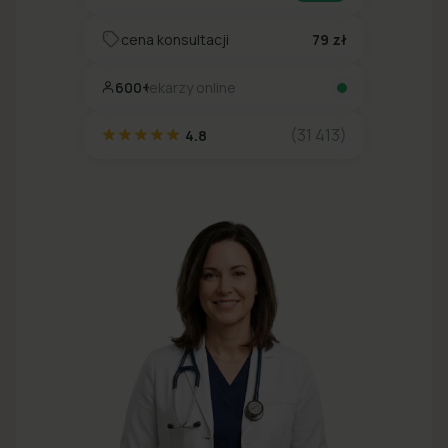
cena konsultacji
79 zł
600+
lekarzy online
(31 413)
4.8