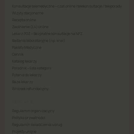
Konsultacje telemedyczne – czat online i telekonsultacje / teleporady
Wizyty stacjonarne
Recepta online
Zwolnienie (L4) online
Lekarz POZ – Bezpłatne konsultacje na NFZ
Badania laboratoryjne (np. krwi)
Pakiety Medyczne
Cennik
Katalog lekarzy
Poradnik – lista kategorii
Pytania do lekarzy
Baza lekarzy
Wniosek refundacyjny
REGULACJE
Regulamin organizacyjny
Polityka prywatności
Regulamin świadczenia usług
Projekty unijne