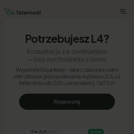
Potrzebujesz L4?
Konsultacja z e‑zwolnieniem
— bez wychodzenia z domu
Wypełnij krótką ankietę — lekarz zadzwoni i oceni
stan zdrowia i, jeśli są wskazania, wystawi e‑ZLA. L4
trafia od razu do ZUS‑u i pracodawcy. Od 79 zł.
Rozpocznij
e-ZLA
online
60 MIN