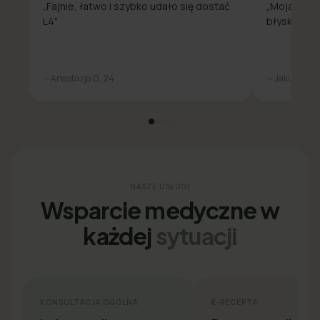
„Fajnie, łatwo i szybko udało się dostać
„Moja spra
L4"
błyskawicz
— Anastazja O., 24
— Jakub L., 31
NASZE USŁUGI
Wsparcie medyczne w
każdej
sytuacji
KONSULTACJA OGÓLNA
E-RECEPTA