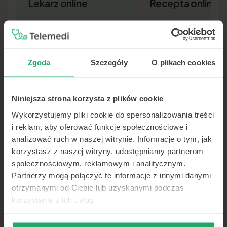
Lekarz online
Recepta online
Zgoda
Szczegóły
O plikach cookies
Niniejsza strona korzysta z plików cookie
Lekarz pierwszego kontaktu w 15
Nowa recepta lub przedłuż
minut — wideo, telefon lub czat.
leków bez wizyty osobiście.
Wykorzystujemy pliki cookie do spersonalizowania treści
Dokument SMS-em lub e-ma
i reklam, aby oferować funkcje społecznościowe i
analizować ruch w naszej witrynie. Informacje o tym, jak
korzystasz z naszej witryny, udostępniamy partnerom
społecznościowym, reklamowym i analitycznym.
Partnerzy mogą połączyć te informacje z innymi danymi
otrzymanymi od Ciebie lub uzyskanymi podczas
korzystania z ich usług.