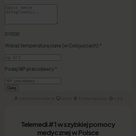
Certyfikowani lekarze
online
Szybka realizacja
4.8★
·
·
·
Telemedi #1 w szybkiej pomocy
medycznej w Polsce