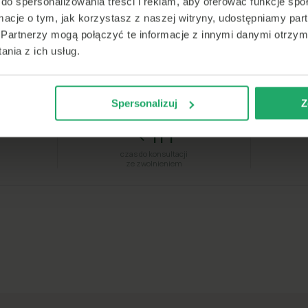
do spersonalizowania treści i reklam, aby oferować funkcje sp
Certyfikowani lekarze
online
Szybka realizacja
4.8★
·
·
·
ormacje o tym, jak korzystasz z naszej witryny, udostępniamy p
Partnerzy mogą połączyć te informacje z innymi danymi otrzym
nia z ich usług.
emedi #1 w szybkiej pomocy medycznej w Po
★★★★★
4.8
·
31 tys. ocen
Spersonalizuj
Z
<1h
czas do konsultacji
ze zwolnieniem