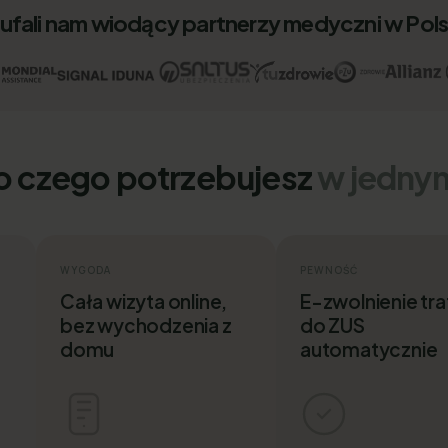
ufali nam wiodący partnerzy medyczni w Pol
o czego potrzebujesz
w jedny
WYGODA
PEWNOŚĆ
Cała wizyta online,
E-zwolnienie tra
bez wychodzenia z
do ZUS
domu
automatycznie