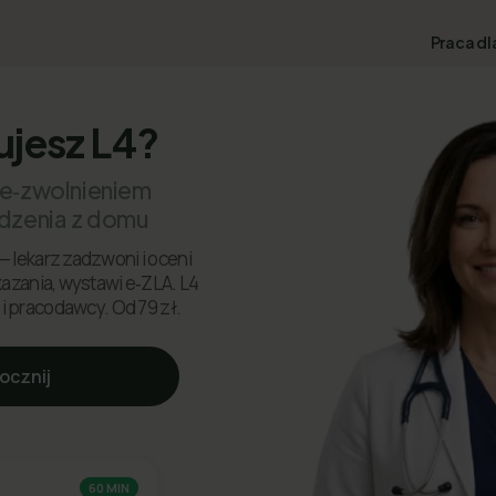
Praca dl
ujesz L4?
 e‑zwolnieniem
dzenia z domu
— lekarz zadzwoni i oceni
skazania, wystawi e‑ZLA. L4
 i pracodawcy. Od 79 zł.
ocznij
60 MIN