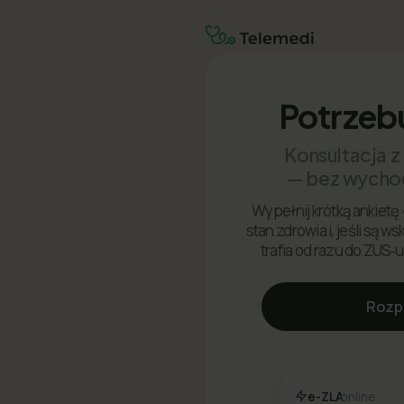
Potrzeb
Konsultacja z
— bez wycho
Wypełnij krótką ankietę 
stan zdrowia i, jeśli są w
trafia od razu do ZUS‑u
Rozp
e-ZLA
online