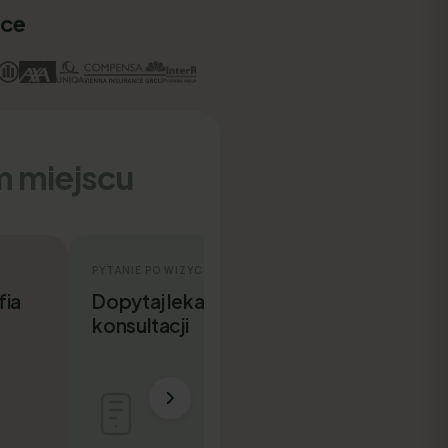
sce
m miejscu
PYTANIE PO WIZYCIE
fia
Dopytaj lekarza po
konsultacji