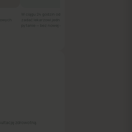
W ciągu 24 godzin od wizyty możesz
kowych
zadać lekarzowi jedno dodatkowe
pytanie — bez nowej opłaty.
sultację zdrowotną.