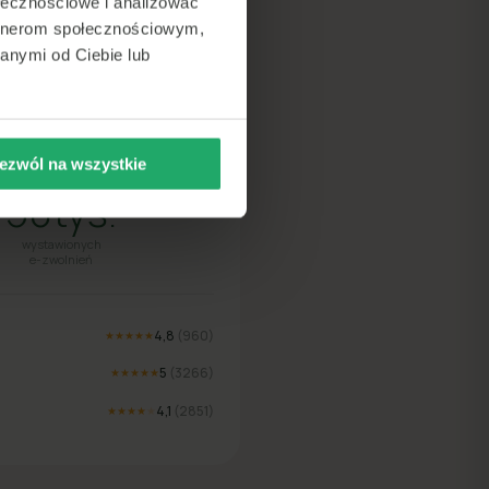
ołecznościowe i analizować
artnerom społecznościowym,
anymi od Ciebie lub
lsce
ezwól na wszystkie
50tys.
wystawionych
e-zwolnień
4,8
(
960
)
★★★★★
5
(
3266
)
★★★★★
4,1
(
2851
)
★★★★
★