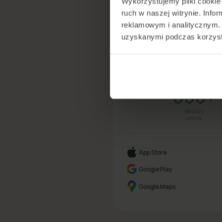
Wykorzystujemy pliki cookie 
ruch w naszej witrynie. Inf
reklamowym i analitycznym. 
uzyskanymi podczas korzysta
Tel
600+
lekarzy
online
App Store
Google Play
Google Maps