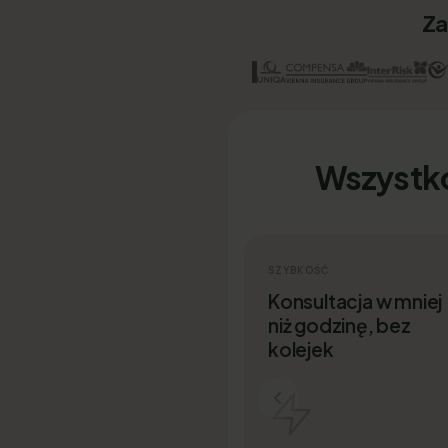
Za
Wszystk
SZYBKOŚĆ
Konsultacja w mniej
niż godzinę, bez
kolejek