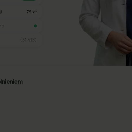
ji
79 zł
ine
(31 413)