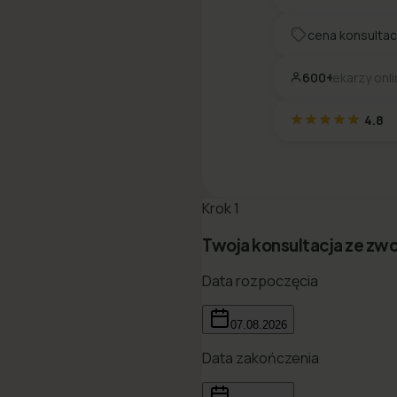
cena konsultac
600+
lekarzy onl
4.8