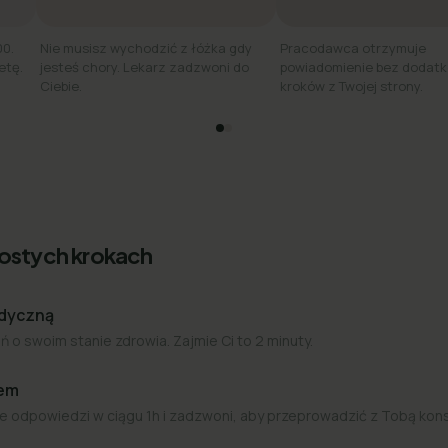
00.
Nie musisz wychodzić z łóżka gdy
Pracodawca otrzymuje
etę.
jesteś chory. Lekarz zadzwoni do
powiadomienie bez dodat
Ciebie.
kroków z Twojej strony.
rostych krokach
edyczną
 o swoim stanie zdrowia. Zajmie Ci to 2 minuty.
zem
e odpowiedzi w ciągu 1h i zadzwoni, aby przeprowadzić z Tobą kon