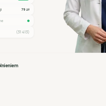
ji
79 zł
ine
(31 413)