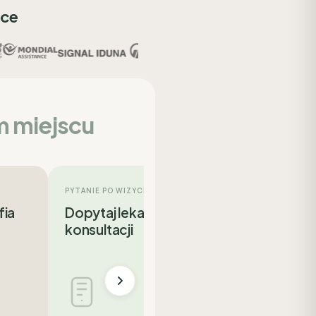
sce
m miejscu
PYTANIE PO WIZYCIE
fia
Dopytaj lekarza po
konsultacji