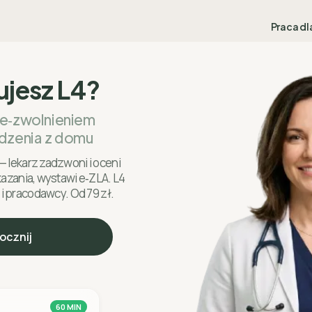
Praca dl
ujesz L4?
 e‑zwolnieniem
dzenia z domu
— lekarz zadzwoni i oceni
skazania, wystawi e‑ZLA. L4
 i pracodawcy. Od 79 zł.
ocznij
60 MIN