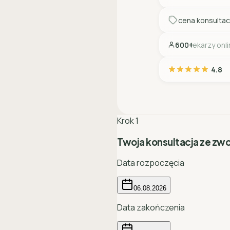
cena konsultac
600+
lekarzy onl
4.8