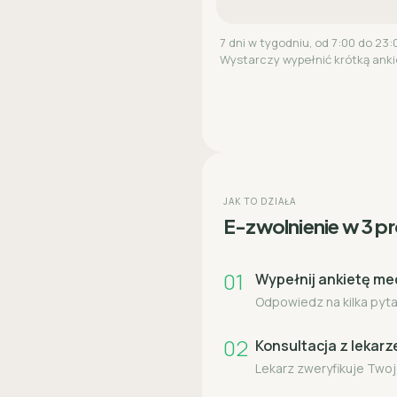
7 dni w tygodniu, od 7:00 do 23:
Wystarczy wypełnić krótką anki
JAK TO DZIAŁA
E-zwolnienie w 3 p
01
Wypełnij ankietę m
Odpowiedz na kilka pytań
02
Konsultacja z lekar
Lekarz zweryfikuje Twoj