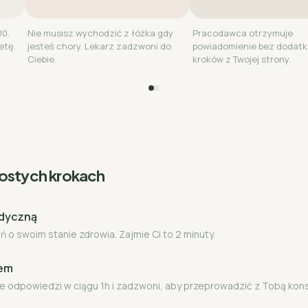
00.
Nie musisz wychodzić z łóżka gdy
Pracodawca otrzymuje
etę.
jesteś chory. Lekarz zadzwoni do
powiadomienie bez dodat
Ciebie.
kroków z Twojej strony.
rostych krokach
edyczną
 o swoim stanie zdrowia. Zajmie Ci to 2 minuty.
zem
e odpowiedzi w ciągu 1h i zadzwoni, aby przeprowadzić z Tobą kon