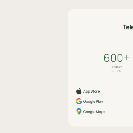
Tel
600+
lekarzy
online
App Store
Google Play
Google Maps