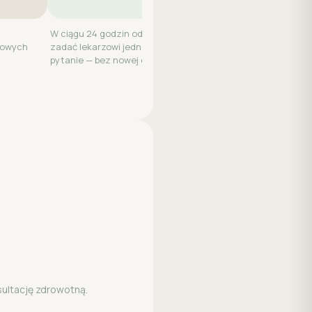
W ciągu 24 godzin od wizyty możesz
kowych
zadać lekarzowi jedno dodatkowe
pytanie — bez nowej opłaty.
sultację zdrowotną.