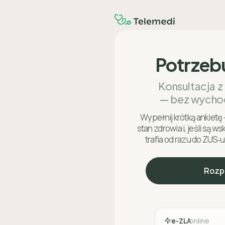
Potrzeb
Konsultacja z
— bez wycho
Wypełnij krótką ankietę 
stan zdrowia i, jeśli są w
trafia od razu do ZUS‑u
Rozp
e-ZLA
online