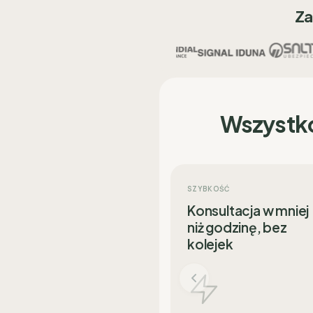
Za
Wszystk
SZYBKOŚĆ
Konsultacja w mniej
niż godzinę, bez
kolejek