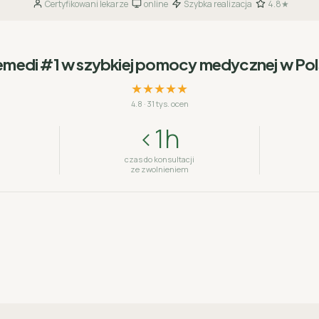
Certyfikowani lekarze
online
Szybka realizacja
4.8★
·
·
·
emedi #1 w szybkiej pomocy medycznej w Po
★★★★★
4.8
·
31 tys. ocen
<1h
czas do konsultacji
ze zwolnieniem