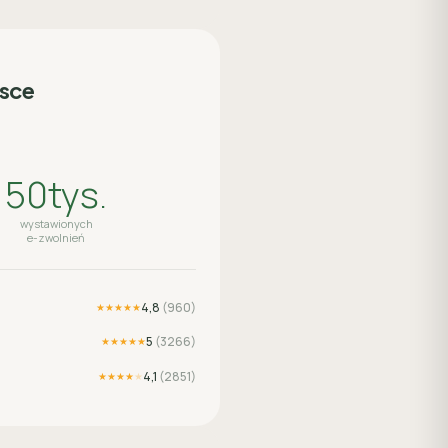
lsce
50tys.
wystawionych
e-zwolnień
4,8
(
960
)
★★★★★
5
(
3266
)
★★★★★
4,1
(
2851
)
★★★★
★