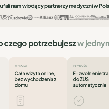
ufali nam wiodący partnerzy medyczni w Pol
o czego potrzebujesz
w jedny
WYGODA
PEWNOŚĆ
Cała wizyta online,
E-zwolnienie tra
bez wychodzenia z
do ZUS
domu
automatycznie