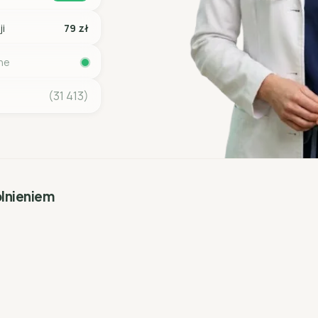
ji
79 zł
ine
(31 413)