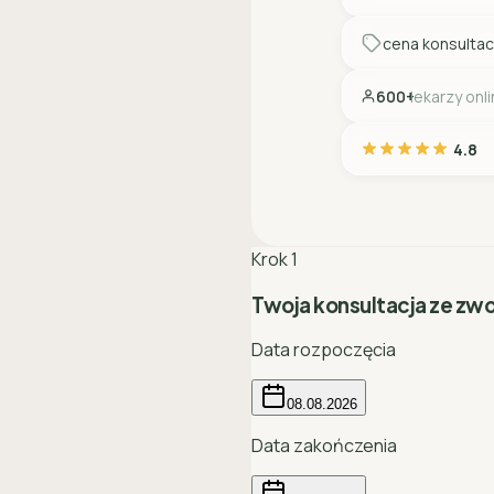
cena konsultac
600+
lekarzy onl
4.8