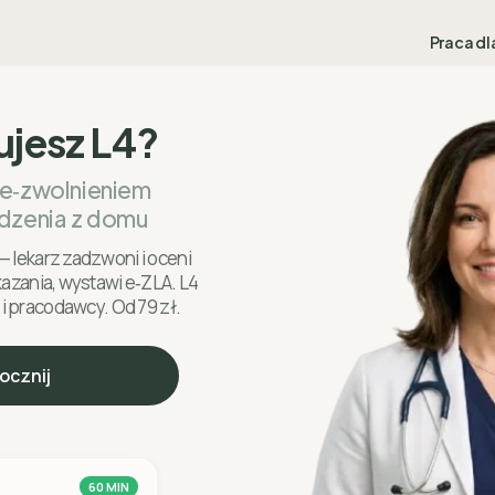
Praca dl
ujesz L4?
 e‑zwolnieniem
dzenia z domu
— lekarz zadzwoni i oceni
skazania, wystawi e‑ZLA. L4
 i pracodawcy. Od 79 zł.
ocznij
60 MIN