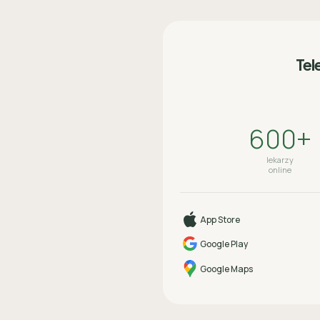
Tel
600+
lekarzy
online
App Store
Google Play
Google Maps