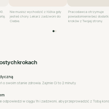
00.
Nie musisz wychodzić z łóżka gdy
Pracodawca otrzymuje
etę.
jesteś chory. Lekarz zadzwoni do
powiadomienie bez dodat
Ciebie.
kroków z Twojej strony.
rostych krokach
edyczną
 o swoim stanie zdrowia. Zajmie Ci to 2 minuty.
zem
e odpowiedzi w ciągu 1h i zadzwoni, aby przeprowadzić z Tobą kon