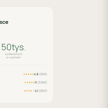
lsce
50tys.
wystawionych
e-zwolnień
4,8
(
960
)
★★★★★
5
(
3266
)
★★★★★
4,1
(
2851
)
★★★★
★