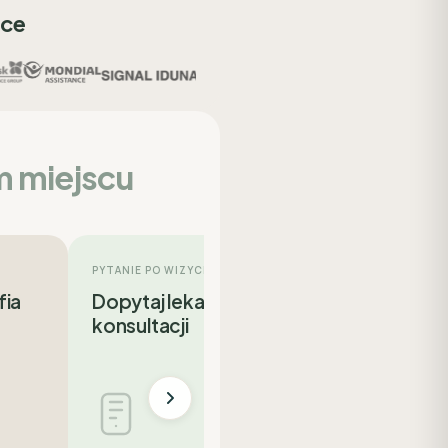
sce
m miejscu
PYTANIE PO WIZYCIE
fia
Dopytaj lekarza po
konsultacji