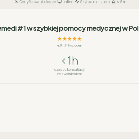
Certyfikowani lekarze
online
Szybka realizacja
4.8★
·
·
·
emedi #1 w szybkiej pomocy medycznej w Po
★★★★★
4.8
·
31 tys. ocen
<1h
czas do konsultacji
ze zwolnieniem