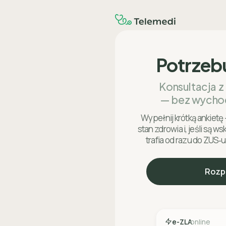
Potrzeb
Konsultacja z
— bez wycho
Wypełnij krótką ankietę 
stan zdrowia i, jeśli są w
trafia od razu do ZUS‑u
Rozp
e-ZLA
online