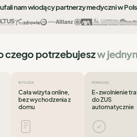
ufali nam wiodący partnerzy medyczni w Pol
o czego potrzebujesz
w jedny
WYGODA
PEWNOŚĆ
Cała wizyta online,
E-zwolnienie tra
bez wychodzenia z
do ZUS
domu
automatycznie