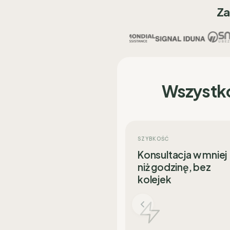
Za
Wszystk
SZYBKOŚĆ
Konsultacja w mniej
niż godzinę, bez
kolejek