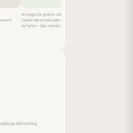
W ciągu 24 godzin od wizyty możesz
kowych
zadać lekarzowi jedno dodatkowe
pytanie — bez nowej opłaty.
sultację zdrowotną.