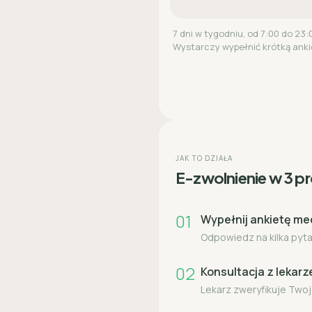
7 dni w tygodniu, od 7:00 do 23:
Wystarczy wypełnić krótką anki
JAK TO DZIAŁA
E-zwolnienie w 3 p
01
Wypełnij ankietę m
Odpowiedz na kilka pytań
02
Konsultacja z lekar
Lekarz zweryfikuje Twoj