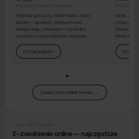
Przyczyny, objawy, leczenie
Przyczyny, 
Wysoka gorączka, bóle mięśni, ostry
Katar, drap
kaszel — sprawdź, kiedy umówić
rozpoznaj 
teleporadę z lekarzem i czy lekarz
konieczna j
wystawi L4 na podstawie wywiadu.
kiedy wyst
Czytaj więcej +
Czytaj w
Zobacz wszystkie tematy →
E-ZLA — JAK TO DZIAŁA
E-zwolnienie online — najczęstsze