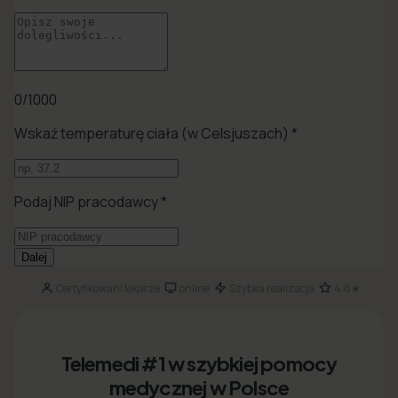
Certyfikowani lekarze
online
Szybka realizacja
4.8★
·
·
·
Telemedi #1 w szybkiej pomocy
medycznej w Polsce