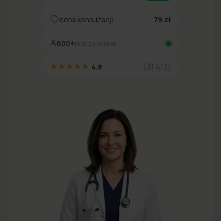
cena konsultacji
79 zł
600+
lekarzy online
(31 413)
4.8