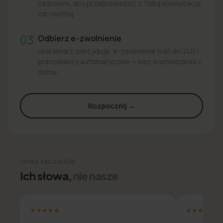
zadzwoni, aby przeprowadzić z Tobą konsultację
zdrowotną.
03
Odbierz e-zwolnienie
Jeśli lekarz zdecyduje, e-zwolnienie trafi do ZUS i
pracodawcy automatycznie — bez wychodzenia z
domu.
Rozpocznij →
OPINIE PACJENTÓW
Ich słowa,
nie nasze
★★★★★
★★★★★