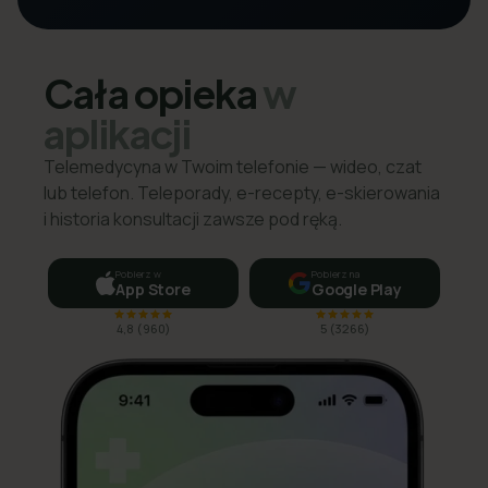
Cała opieka
w
aplikacji
Telemedycyna w Twoim telefonie — wideo, czat
lub telefon. Teleporady, e-recepty, e-skierowania
i historia konsultacji zawsze pod ręką.
Pobierz w
Pobierz na
App Store
Google Play
4,8
(
960
)
5
(
3266
)