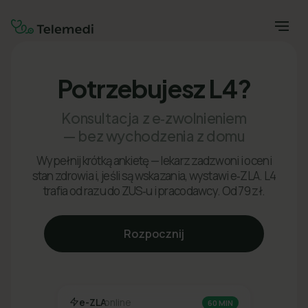
Potrzebujesz L4?
Konsultacja z e‑zwolnieniem
— bez wychodzenia z domu
Wypełnij krótką ankietę — lekarz zadzwoni i oceni
stan zdrowia i, jeśli są wskazania, wystawi e‑ZLA. L4
trafia od razu do ZUS‑u i pracodawcy. Od 79 zł.
Rozpocznij
e-ZLA
online
60 MIN