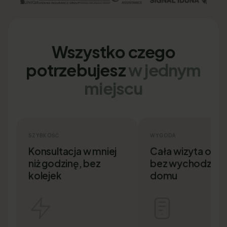
Wszystko czego
potrzebujesz
w jednym
miejscu
SZYBKOŚĆ
WYGODA
Konsultacja w mniej
Cała wizyta onlin
niż godzinę, bez
bez wychodzenia
kolejek
domu