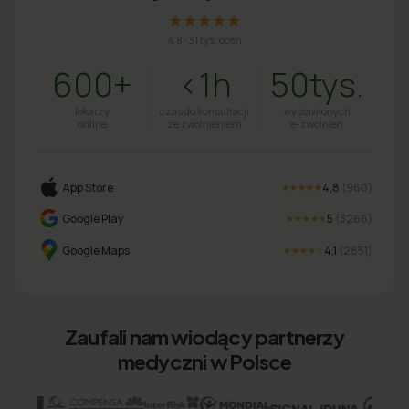
★★★★★
4.8
·
31 tys. ocen
600+
<1h
50tys.
lekarzy
czas do konsultacji
wystawionych
online
ze zwolnieniem
e-zwolnień
App Store
4,8
(
960
)
★★★★★
Google Play
5
(
3266
)
★★★★★
Google Maps
4,1
(
2851
)
★★★★
★
Zaufali nam wiodący partnerzy
medyczni w Polsce