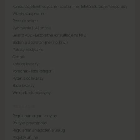
Konsultacje telemedyczne – czat online i telekonsultacje / teleporady
Wizyty stacjonarne
Recepta online
Zwolnienie (L4) online
Lekarz POZ – Bezpłatne konsultacje na NFZ
Badania laboratoryjne (np. krwi)
Pakiety Medyczne
Cennik
Katalog lekarzy
Poradnik – lista kategorii
Pytania do lekarzy
Baza lekarzy
Wniosek refundacyjny
REGULACJE
Regulamin organizacyjny
Polityka prywatności
Regulamin świadczenia usług
Projekty unijne