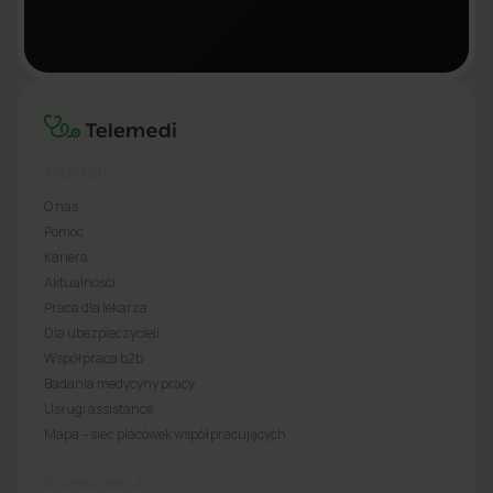
TELEMEDI
O nas
Pomoc
Kariera
Aktualności
Praca dla lekarza
Dla ubezpieczycieli
Współpraca b2b
Badania medycyny pracy
Usługi assistance
Mapa – sieć placówek współpracujących
DLA PACJENTA