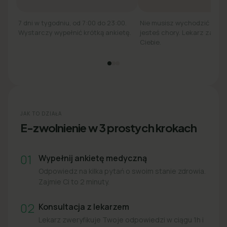
7 dni w tygodniu, od 7:00 do 23:00.
Nie musisz wychodzić z łó
Wystarczy wypełnić krótką ankietę.
jesteś chory. Lekarz zadzw
Ciebie.
JAK TO DZIAŁA
E-zwolnienie w 3 prostych krokach
01
Wypełnij ankietę medyczną
Odpowiedz na kilka pytań o swoim stanie zdrowia.
Zajmie Ci to 2 minuty.
02
Konsultacja z lekarzem
Lekarz zweryfikuje Twoje odpowiedzi w ciągu 1h i