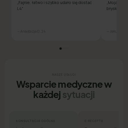
„Fajnie, łatwo i szybko udało się dostać
„Moja spra
L4"
błyskawicz
— Anastazja O., 24
— Jakub L., 31
NASZE USŁUGI
Wsparcie medyczne w
każdej
sytuacji
KONSULTACJA OGÓLNA
E-RECEPTA