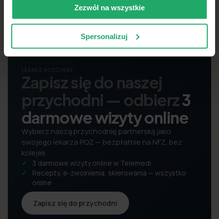
Zezwól na wszystkie
Spersonalizuj
LEKARZ RODZINNY
Zapisz się do naszej
przychodni — odbierz
3
darmowe wizyty online
Wybierz naszą przychodnię partnerską jako
swojego lekarza POZ — bezpłatnie na NFZ, bez
kolejek.
3 darmowe wizyty online w Telemedi
Recepty, e-zwolnienia, skierowania — wszystko
online
Zapisz się do przychodni