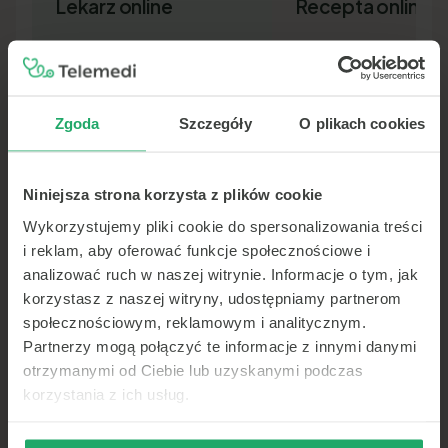
Lekarz online
Recepta online
Zgoda
Szczegóły
O plikach cookies
Niniejsza strona korzysta z plików cookie
Lekarz pierwszego kontaktu w 15
Nowa recepta lub przedłuż
minut — wideo, telefon lub czat.
leków bez wizyty osobiście.
Wykorzystujemy pliki cookie do spersonalizowania treści
Dokument SMS-em lub e-ma
i reklam, aby oferować funkcje społecznościowe i
analizować ruch w naszej witrynie. Informacje o tym, jak
korzystasz z naszej witryny, udostępniamy partnerom
społecznościowym, reklamowym i analitycznym.
Partnerzy mogą połączyć te informacje z innymi danymi
otrzymanymi od Ciebie lub uzyskanymi podczas
korzystania z ich usług.