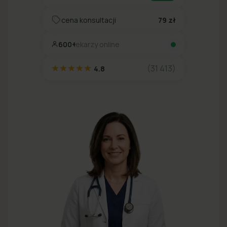
cena konsultacji
79 zł
600+
lekarzy online
(31 413)
4.8