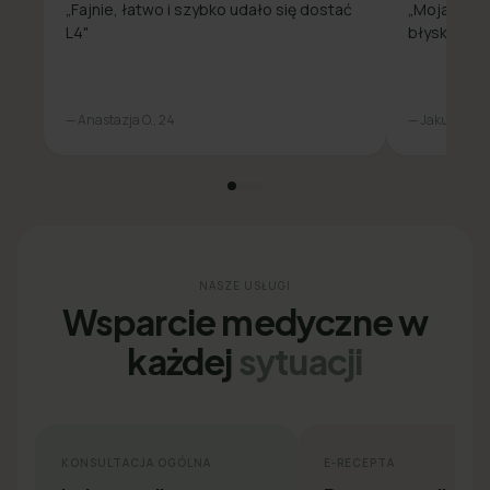
„Fajnie, łatwo i szybko udało się dostać
„Moja spra
L4"
błyskawicz
— Anastazja O., 24
— Jakub L., 31
NASZE USŁUGI
Wsparcie medyczne w
każdej
sytuacji
KONSULTACJA OGÓLNA
E-RECEPTA