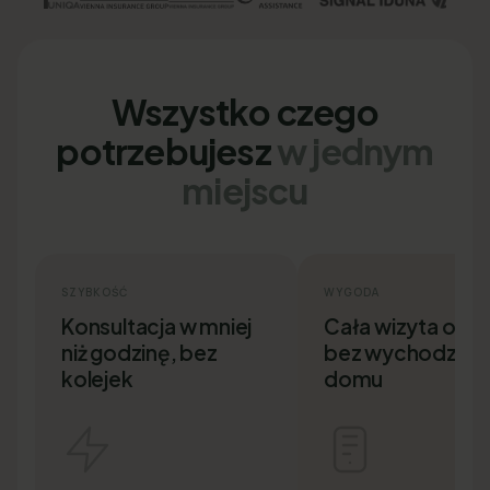
Wszystko czego
potrzebujesz
w jednym
miejscu
SZYBKOŚĆ
WYGODA
Konsultacja w mniej
Cała wizyta onlin
niż godzinę, bez
bez wychodzenia
kolejek
domu