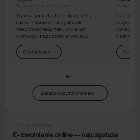
Przyczyny, objawy, leczenie
Przyczyny, 
Wysoka gorączka, bóle mięśni, ostry
Katar, drap
kaszel — sprawdź, kiedy umówić
rozpoznaj 
teleporadę z lekarzem i czy lekarz
konieczna j
wystawi L4 na podstawie wywiadu.
kiedy wyst
Czytaj więcej +
Czytaj w
Zobacz wszystkie tematy →
E-ZLA — JAK TO DZIAŁA
E-zwolnienie online — najczęstsze