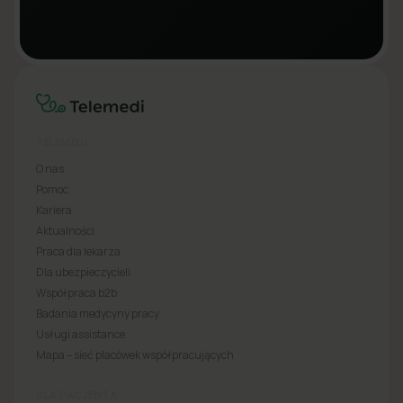
TELEMEDI
O nas
Pomoc
Kariera
Aktualności
Praca dla lekarza
Dla ubezpieczycieli
Współpraca b2b
Badania medycyny pracy
Usługi assistance
Mapa – sieć placówek współpracujących
DLA PACJENTA