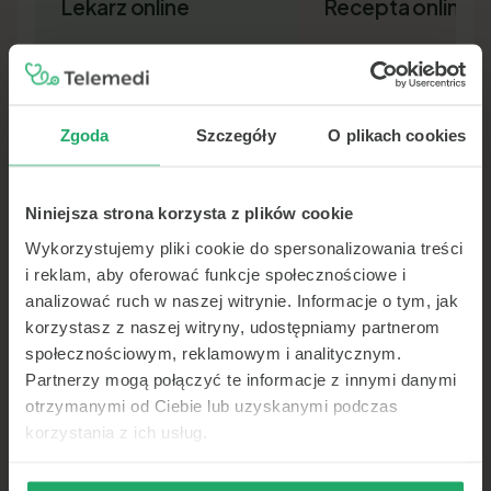
Lekarz online
Recepta online
Zgoda
Szczegóły
O plikach cookies
Niniejsza strona korzysta z plików cookie
Lekarz pierwszego kontaktu w 15
Nowa recepta lub przedłuż
minut — wideo, telefon lub czat.
leków bez wizyty osobiście.
Wykorzystujemy pliki cookie do spersonalizowania treści
Dokument SMS-em lub e-ma
i reklam, aby oferować funkcje społecznościowe i
analizować ruch w naszej witrynie. Informacje o tym, jak
korzystasz z naszej witryny, udostępniamy partnerom
społecznościowym, reklamowym i analitycznym.
Partnerzy mogą połączyć te informacje z innymi danymi
otrzymanymi od Ciebie lub uzyskanymi podczas
korzystania z ich usług.