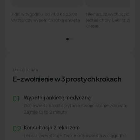
7 dni w tygodniu, od 7:00 do 23:00.
Nie musisz wychodzić z łó
Wystarczy wypełnić krótką ankietę.
jesteś chory. Lekarz zadzw
Ciebie.
JAK TO DZIAŁA
E-zwolnienie w 3 prostych krokach
01
Wypełnij ankietę medyczną
Odpowiedz na kilka pytań o swoim stanie zdrowia.
Zajmie Ci to 2 minuty.
02
Konsultacja z lekarzem
Lekarz zweryfikuje Twoje odpowiedzi w ciągu 1h i