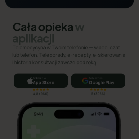
Cała opieka
w
aplikacji
Telemedycyna w Twoim telefonie — wideo, czat
lub telefon. Teleporady, e-recepty, e-skierowania
i historia konsultacji zawsze pod ręką.
Pobierz w
Pobierz na
App Store
Google Play
4,8
(
960
)
5
(
3266
)