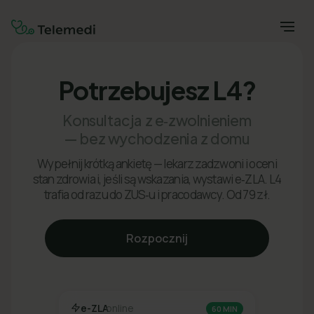
Potrzebujesz L4?
Konsultacja z e‑zwolnieniem
— bez wychodzenia z domu
Wypełnij krótką ankietę — lekarz zadzwoni i oceni
stan zdrowia i, jeśli są wskazania, wystawi e‑ZLA. L4
trafia od razu do ZUS‑u i pracodawcy. Od 79 zł.
Rozpocznij
e-ZLA
online
60 MIN