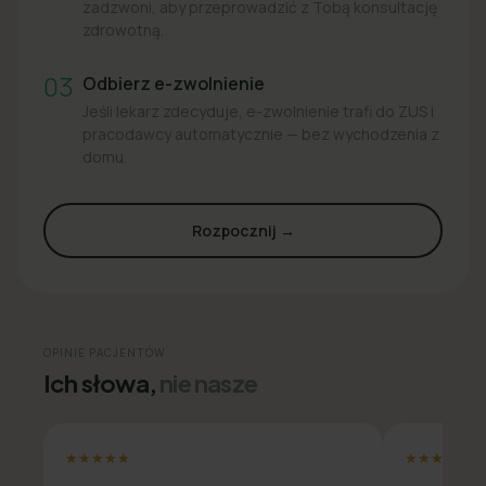
zadzwoni, aby przeprowadzić z Tobą konsultację
zdrowotną.
03
Odbierz e-zwolnienie
Jeśli lekarz zdecyduje, e-zwolnienie trafi do ZUS i
pracodawcy automatycznie — bez wychodzenia z
domu.
Rozpocznij →
OPINIE PACJENTÓW
Ich słowa,
nie nasze
★★★★★
★★★★★