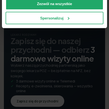
Zezwól na wszystkie
Spersonalizuj
LEKARZ RODZINNY
Zapisz się do naszej
przychodni — odbierz
3
darmowe wizyty online
Wybierz naszą przychodnię partnerską jako
swojego lekarza POZ — bezpłatnie na NFZ, bez
kolejek.
3 darmowe wizyty online w Telemedi
Recepty, e-zwolnienia, skierowania — wszystko
online
Zapisz się do przychodni