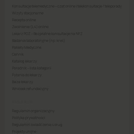
Konsultacje telemedyczne – czat online i telekonsultacje / teleporady
Wizyty stacjonarne
Recepta online
Zwolnienie (L4) online
Lekarz POZ – Bezpłatne konsultacje na NFZ
Badania laboratoryjne (np. krwi)
Pakiety Medyczne
Cennik
Katalog lekarzy
Poradnik – lista kategorii
Pytania do lekarzy
Baza lekarzy
Wniosek refundacyjny
REGULACJE
Regulamin organizacyjny
Polityka prywatności
Regulamin świadczenia usług
Projekty unijne