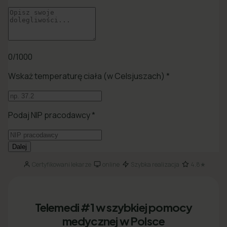
Certyfikowani lekarze
online
Szybka realizacja
4.8★
·
·
·
Telemedi #1 w szybkiej pomocy
medycznej w Polsce