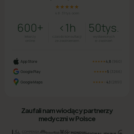
★★★★★
4.8
·
31 tys. ocen
600+
<1h
50tys.
lekarzy
czas do konsultacji
wystawionych
online
ze zwolnieniem
e-zwolnień
App Store
4,8
(
960
)
★★★★★
Google Play
5
(
3266
)
★★★★★
Google Maps
4,1
(
2851
)
★★★★
★
Zaufali nam wiodący partnerzy
medyczni w Polsce