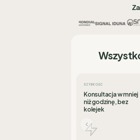
Za
Wszystk
SZYBKOŚĆ
Konsultacja w mniej
niż godzinę, bez
kolejek