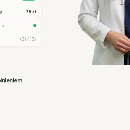
ji
79 zł
ine
(31 413)