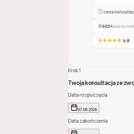
cena konsultac
600+
lekarzy onl
4.8