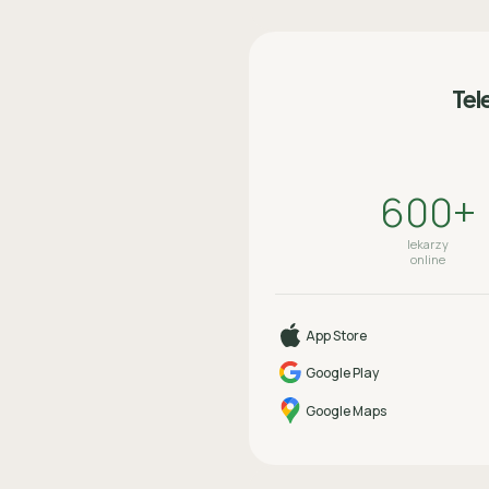
Tel
600+
lekarzy
online
App Store
Google Play
Google Maps