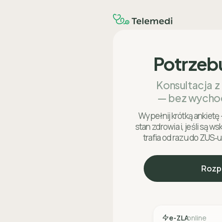
Potrzeb
Konsultacja z
— bez wycho
Wypełnij krótką ankietę 
stan zdrowia i, jeśli są w
trafia od razu do ZUS‑u
Rozp
e-ZLA
online