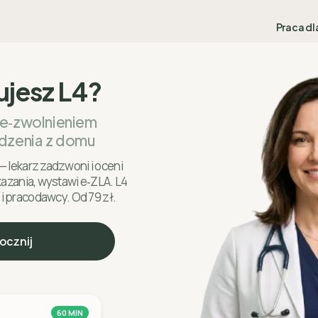
Praca dl
ujesz L4?
 e‑zwolnieniem
dzenia z domu
— lekarz zadzwoni i oceni
skazania, wystawi e‑ZLA. L4
 i pracodawcy. Od 79 zł.
ocznij
60 MIN