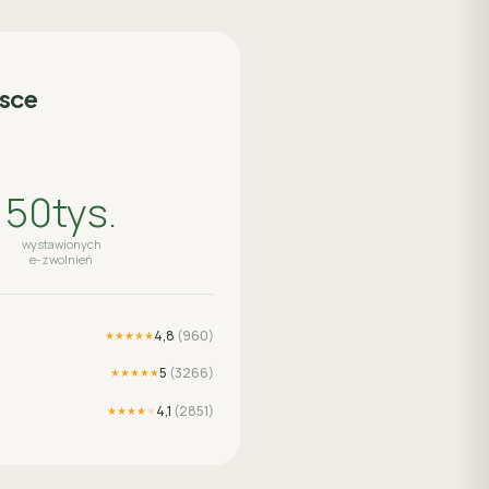
lsce
50tys.
wystawionych
e-zwolnień
4,8
(
960
)
★★★★★
5
(
3266
)
★★★★★
4,1
(
2851
)
★★★★
★