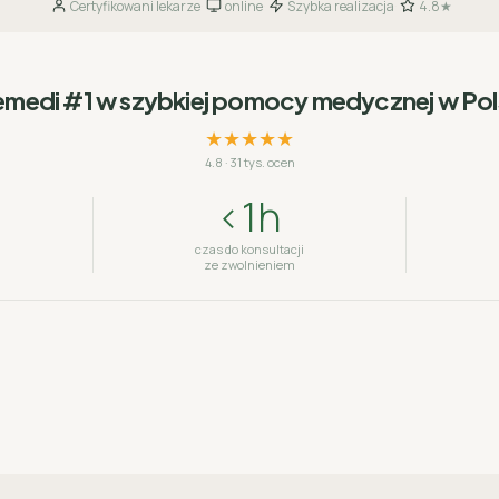
Certyfikowani lekarze
online
Szybka realizacja
4.8★
·
·
·
emedi #1 w szybkiej pomocy medycznej w Po
★★★★★
4.8
·
31 tys. ocen
<1h
czas do konsultacji
ze zwolnieniem