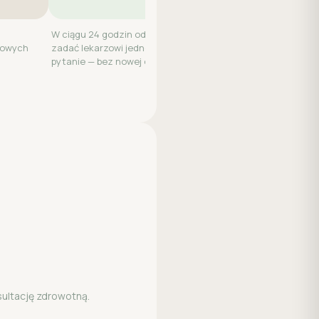
W ciągu 24 godzin od wizyty możesz
kowych
zadać lekarzowi jedno dodatkowe
pytanie — bez nowej opłaty.
sultację zdrowotną.