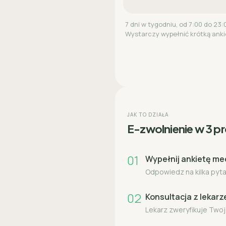
7 dni w tygodniu, od 7:00 do 23:
Wystarczy wypełnić krótką anki
JAK TO DZIAŁA
E-zwolnienie w 3 p
01
Wypełnij ankietę m
Odpowiedz na kilka pytań
02
Konsultacja z lekar
Lekarz zweryfikuje Twoj