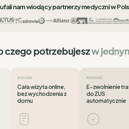
ufali nam wiodący partnerzy medyczni w Pol
o czego potrzebujesz
w jedny
WYGODA
PEWNOŚĆ
Cała wizyta online,
E-zwolnienie tra
bez wychodzenia z
do ZUS
domu
automatycznie