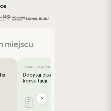
sce
m miejscu
PYTANIE PO WIZYCIE
fia
Dopytaj lekarza po
konsultacji