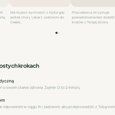
00.
Nie musisz wychodzić z łóżka gdy
Pracodawca otrzymuje
etę.
jesteś chory. Lekarz zadzwoni do
powiadomienie bez dodat
Ciebie.
kroków z Twojej strony.
rostych krokach
edyczną
 o swoim stanie zdrowia. Zajmie Ci to 2 minuty.
zem
e odpowiedzi w ciągu 1h i zadzwoni, aby przeprowadzić z Tobą kon