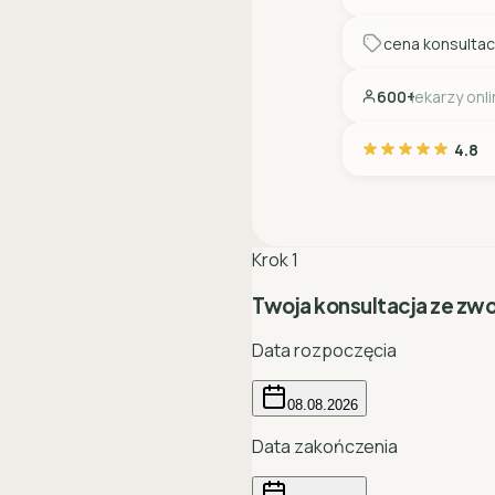
cena konsultac
600+
lekarzy onl
4.8