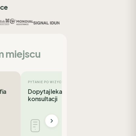
sce
m miejscu
PYTANIE PO WIZYCIE
fia
Dopytaj lekarza po
konsultacji