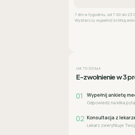
7 dni w tygodniu, od 7:00 do 23:
Wystarczy wypełnić krótką anki
JAK TO DZIAŁA
E-zwolnienie w 3 p
01
Wypełnij ankietę m
Odpowiedz na kilka pytań
02
Konsultacja z lekar
Lekarz zweryfikuje Twoj