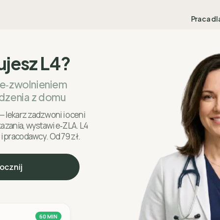
Praca dl
ujesz L4?
 e‑zwolnieniem
dzenia z domu
— lekarz zadzwoni i oceni
skazania, wystawi e‑ZLA. L4
 i pracodawcy. Od 79 zł.
ocznij
60 MIN