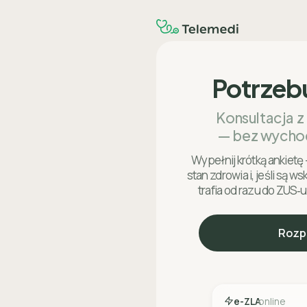
Potrzeb
Konsultacja z
— bez wycho
Wypełnij krótką ankietę 
stan zdrowia i, jeśli są w
trafia od razu do ZUS‑u
Rozp
e-ZLA
online