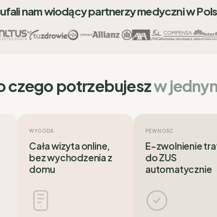
ufali nam wiodący partnerzy medyczni w Pol
o czego potrzebujesz
w jedny
WYGODA
PEWNOŚĆ
Cała wizyta online,
E-zwolnienie tra
bez wychodzenia z
do ZUS
domu
automatycznie