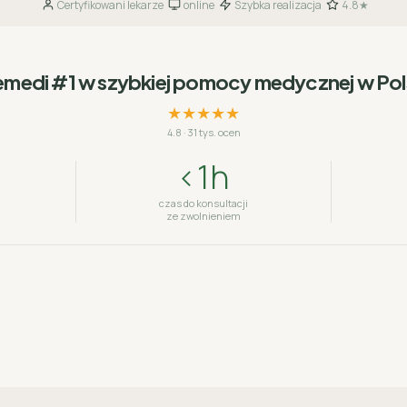
Certyfikowani lekarze
online
Szybka realizacja
4.8★
·
·
·
emedi #1 w szybkiej pomocy medycznej w Po
★★★★★
4.8
·
31 tys. ocen
<1h
czas do konsultacji
ze zwolnieniem