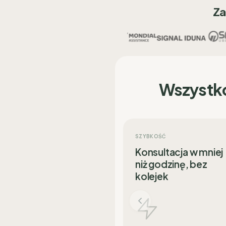
Za
Wszystk
SZYBKOŚĆ
Konsultacja w mniej
niż godzinę, bez
kolejek