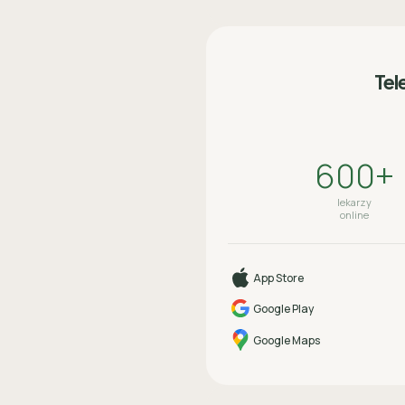
Tel
600+
lekarzy
online
App Store
Google Play
Google Maps