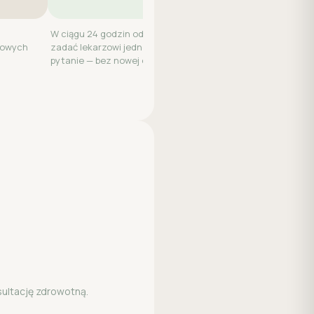
W ciągu 24 godzin od wizyty możesz
kowych
zadać lekarzowi jedno dodatkowe
pytanie — bez nowej opłaty.
sultację zdrowotną.