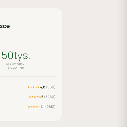
lsce
50tys.
wystawionych
e-zwolnień
4,8
(
960
)
★★★★★
5
(
3266
)
★★★★★
4,1
(
2851
)
★★★★
★