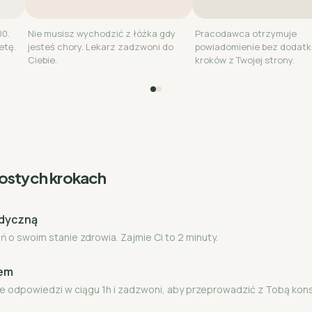
00.
Nie musisz wychodzić z łóżka gdy
Pracodawca otrzymuje
etę.
jesteś chory. Lekarz zadzwoni do
powiadomienie bez dodat
Ciebie.
kroków z Twojej strony.
rostych krokach
edyczną
 o swoim stanie zdrowia. Zajmie Ci to 2 minuty.
zem
e odpowiedzi w ciągu 1h i zadzwoni, aby przeprowadzić z Tobą kon