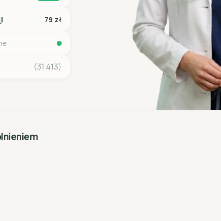
ji
79 zł
ine
(31 413)