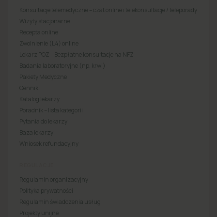
Konsultacje telemedyczne – czat online i telekonsultacje / teleporady
Wizyty stacjonarne
Recepta online
Zwolnienie (L4) online
Lekarz POZ – Bezpłatne konsultacje na NFZ
Badania laboratoryjne (np. krwi)
Pakiety Medyczne
Cennik
Katalog lekarzy
Poradnik – lista kategorii
Pytania do lekarzy
Baza lekarzy
Wniosek refundacyjny
REGULACJE
Regulamin organizacyjny
Polityka prywatności
Regulamin świadczenia usług
Projekty unijne