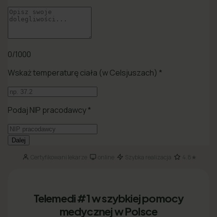
Certyfikowani lekarze
online
Szybka realizacja
4.8★
·
·
·
Telemedi #1 w szybkiej pomocy
medycznej w Polsce