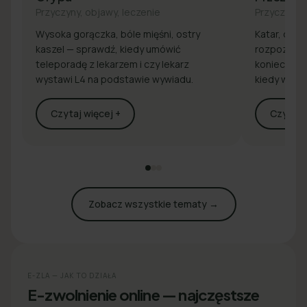
Przyczyny, objawy, leczenie
Przyczyny, 
Wysoka gorączka, bóle mięśni, ostry
Katar, drap
kaszel — sprawdź, kiedy umówić
rozpoznaj 
teleporadę z lekarzem i czy lekarz
konieczna j
wystawi L4 na podstawie wywiadu.
kiedy wyst
Czytaj więcej +
Czytaj w
Zobacz wszystkie tematy →
E-ZLA — JAK TO DZIAŁA
E-zwolnienie online — najczęstsze