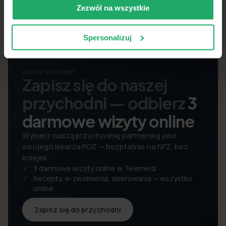
Zezwól na wszystkie
Spersonalizuj
LEKARZ RODZINNY
Zapisz się do naszej
przychodni — odbierz
3
darmowe wizyty online
Wybierz naszą przychodnię partnerską jako
swojego lekarza POZ — bezpłatnie na NFZ, bez
kolejek.
3 darmowe wizyty online w Telemedi
Recepty, e-zwolnienia, skierowania — wszystko
online
Zapisz się do przychodni