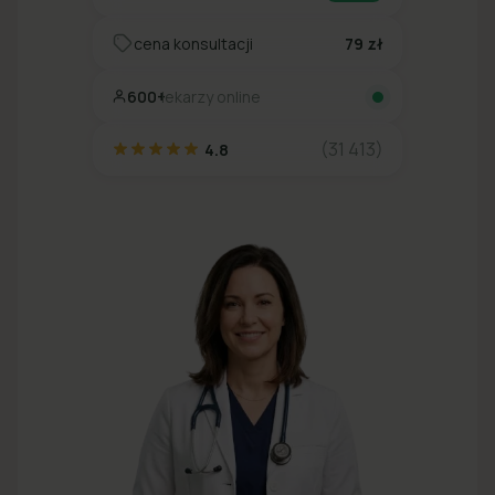
cena konsultacji
79 zł
600+
lekarzy online
(31 413)
4.8