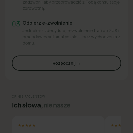
zadzwoni, aby przeprowadzić z Tobą konsultację
zdrowotną.
03
Odbierz e-zwolnienie
Jeśli lekarz zdecyduje, e-zwolnienie trafi do ZUS i
pracodawcy automatycznie — bez wychodzenia z
domu.
Rozpocznij →
OPINIE PACJENTÓW
Ich słowa,
nie nasze
★★★★★
★★★★★