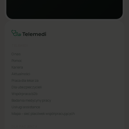
TELEMEDI
O nas
Pomoc
Kariera
Aktualności
Praca dla lekarza
Dla ubezpieczycieli
Współpraca b2b
Badania medycyny pracy
Usługi assistance
Mapa – sieć placówek współpracujących
DLA PACJENTA