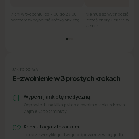
7 dni w tygodniu, od 7:00 do 23:00.
Nie musisz wychodzić z łó
Wystarczy wypełnić krótką ankietę.
jesteś chory. Lekarz zadzw
Ciebie.
JAK TO DZIAŁA
E-zwolnienie w 3 prostych krokach
01
Wypełnij ankietę medyczną
Odpowiedz na kilka pytań o swoim stanie zdrowia.
Zajmie Ci to 2 minuty.
02
Konsultacja z lekarzem
Lekarz zweryfikuje Twoje odpowiedzi w ciągu 1h i