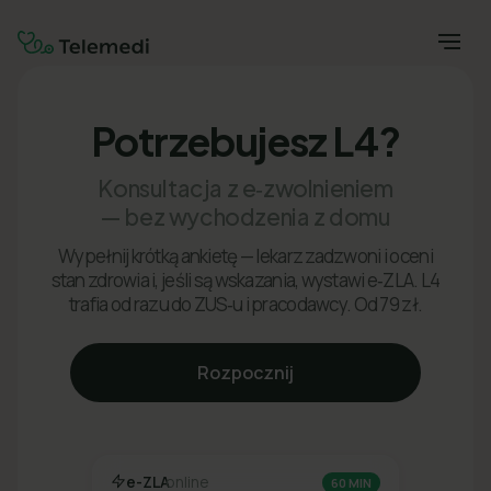
Potrzebujesz L4?
Konsultacja z e‑zwolnieniem
— bez wychodzenia z domu
Wypełnij krótką ankietę — lekarz zadzwoni i oceni
stan zdrowia i, jeśli są wskazania, wystawi e‑ZLA. L4
trafia od razu do ZUS‑u i pracodawcy. Od 79 zł.
Rozpocznij
e-ZLA
online
60 MIN