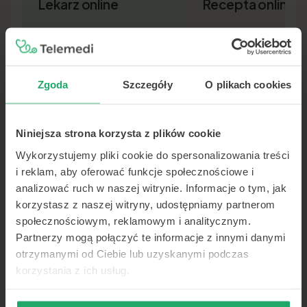
Lekarz online
Recepta online
Zgoda
Szczegóły
O plikach cookies
Niniejsza strona korzysta z plików cookie
Lekarz pierwszego kontaktu w 15
Nowa recepta lub przedłuż
minut — wideo, telefon lub czat.
leków bez wizyty osobiście.
Wykorzystujemy pliki cookie do spersonalizowania treści
Dokument SMS-em lub e-ma
i reklam, aby oferować funkcje społecznościowe i
analizować ruch w naszej witrynie. Informacje o tym, jak
korzystasz z naszej witryny, udostępniamy partnerom
społecznościowym, reklamowym i analitycznym.
Partnerzy mogą połączyć te informacje z innymi danymi
otrzymanymi od Ciebie lub uzyskanymi podczas
korzystania z ich usług.