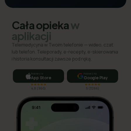
Cała opieka
w
aplikacji
Telemedycyna w Twoim telefonie — wideo, czat
lub telefon. Teleporady, e-recepty, e-skierowania
i historia konsultacji zawsze pod ręką.
Pobierz w
Pobierz na
App Store
Google Play
4,8
(
960
)
5
(
3266
)