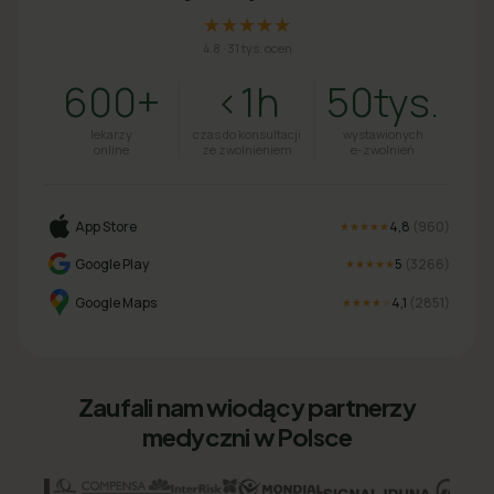
★★★★★
4.8
·
31 tys. ocen
600+
<1h
50tys.
lekarzy
czas do konsultacji
wystawionych
online
ze zwolnieniem
e-zwolnień
App Store
4,8
(
960
)
★★★★★
Google Play
5
(
3266
)
★★★★★
Google Maps
4,1
(
2851
)
★★★★
★
Zaufali nam wiodący partnerzy
medyczni w Polsce