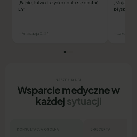
„Fajnie, łatwo i szybko udało się dostać
„Moja spra
L4"
błyskawicz
— Anastazja O., 24
— Jakub L., 31
NASZE USŁUGI
Wsparcie medyczne w
każdej
sytuacji
KONSULTACJA OGÓLNA
E-RECEPTA