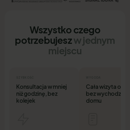
Wszystko czego
potrzebujesz
w jednym
miejscu
SZYBKOŚĆ
WYGODA
Konsultacja w mniej
Cała wizyta onlin
niż godzinę, bez
bez wychodzenia
kolejek
domu