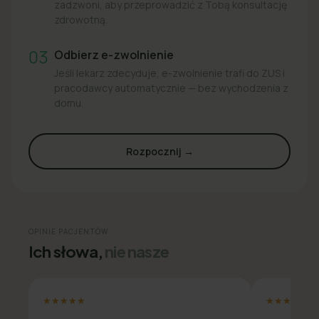
zadzwoni, aby przeprowadzić z Tobą konsultację
zdrowotną.
03
Odbierz e-zwolnienie
Jeśli lekarz zdecyduje, e-zwolnienie trafi do ZUS i
pracodawcy automatycznie — bez wychodzenia z
domu.
Rozpocznij →
OPINIE PACJENTÓW
Ich słowa,
nie nasze
★★★★★
★★★★★