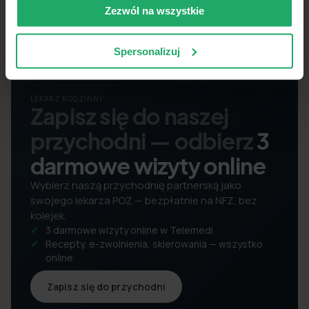
Zezwól na wszystkie
Spersonalizuj
LEKARZ RODZINNY
Zapisz się do naszej
przychodni — odbierz
3
darmowe wizyty online
Wybierz naszą przychodnię partnerską jako
swojego lekarza POZ — bezpłatnie na NFZ, bez
kolejek.
3 darmowe wizyty online w Telemedi
Recepty, e-zwolnienia, skierowania — wszystko
online
Zapisz się do przychodni