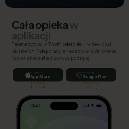
Cała opieka
w
aplikacji
Telemedycyna w Twoim telefonie — wideo, czat
lub telefon. Teleporady, e-recepty, e-skierowania
i historia konsultacji zawsze pod ręką.
Pobierz w
Pobierz na
App Store
Google Play
4,8
(
960
)
5
(
3266
)