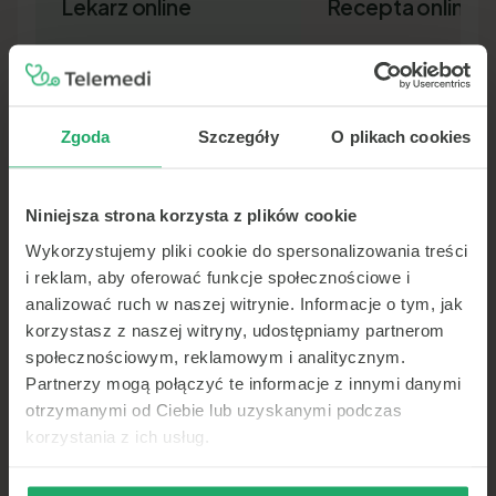
Lekarz online
Recepta online
Zgoda
Szczegóły
O plikach cookies
Niniejsza strona korzysta z plików cookie
Lekarz pierwszego kontaktu w 15
Nowa recepta lub przedłuż
minut — wideo, telefon lub czat.
leków bez wizyty osobiście.
Wykorzystujemy pliki cookie do spersonalizowania treści
Dokument SMS-em lub e-ma
i reklam, aby oferować funkcje społecznościowe i
analizować ruch w naszej witrynie. Informacje o tym, jak
korzystasz z naszej witryny, udostępniamy partnerom
społecznościowym, reklamowym i analitycznym.
Partnerzy mogą połączyć te informacje z innymi danymi
otrzymanymi od Ciebie lub uzyskanymi podczas
korzystania z ich usług.