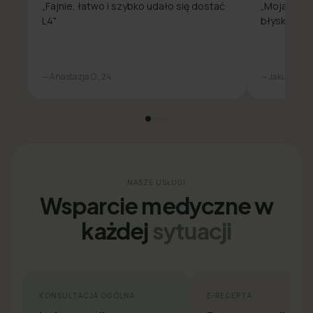
„Fajnie, łatwo i szybko udało się dostać
„Moja spra
L4"
błyskawicz
— Anastazja O., 24
— Jakub L., 31
NASZE USŁUGI
Wsparcie medyczne w
każdej
sytuacji
KONSULTACJA OGÓLNA
E-RECEPTA