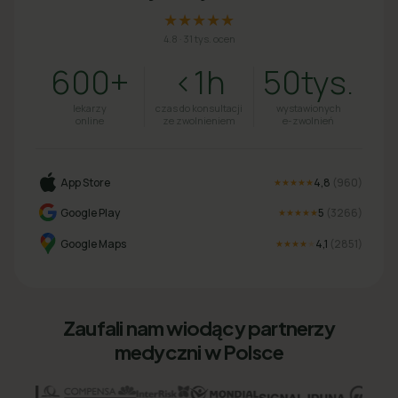
★★★★★
4.8
·
31 tys. ocen
600+
<1h
50tys.
lekarzy
czas do konsultacji
wystawionych
online
ze zwolnieniem
e-zwolnień
App Store
4,8
(
960
)
★★★★★
Google Play
5
(
3266
)
★★★★★
Google Maps
4,1
(
2851
)
★★★★
★
Zaufali nam wiodący partnerzy
medyczni w Polsce