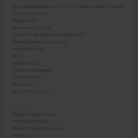
Konsultacje telemedyczne – czat online i telekonsultacje / teleporady
Wizyty stacjonarne
Recepta online
Zwolnienie (L4) online
Lekarz POZ – Bezpłatne konsultacje na NFZ
Badania laboratoryjne (np. krwi)
Pakiety Medyczne
Cennik
Katalog lekarzy
Poradnik – lista kategorii
Pytania do lekarzy
Baza lekarzy
Wniosek refundacyjny
REGULACJE
Regulamin organizacyjny
Polityka prywatności
Regulamin świadczenia usług
Projekty unijne