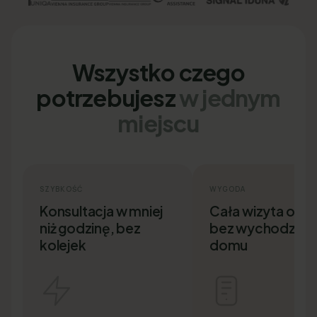
Wszystko czego
potrzebujesz
w jednym
miejscu
SZYBKOŚĆ
WYGODA
Konsultacja w mniej
Cała wizyta onlin
niż godzinę, bez
bez wychodzenia
kolejek
domu