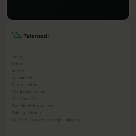
TELEMEDI
O nas
Pomoc
Kariera
Aktualności
Praca dla lekarza
Dla ubezpieczycieli
Współpraca b2b
Badania medycyny pracy
Usługi assistance
Mapa – sieć placówek współpracujących
DLA PACJENTA