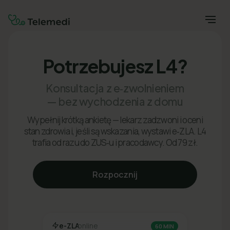
Potrzebujesz L4?
Konsultacja z e‑zwolnieniem
— bez wychodzenia z domu
Wypełnij krótką ankietę — lekarz zadzwoni i oceni
stan zdrowia i, jeśli są wskazania, wystawi e‑ZLA. L4
trafia od razu do ZUS‑u i pracodawcy. Od 79 zł.
Rozpocznij
e-ZLA
online
60 MIN