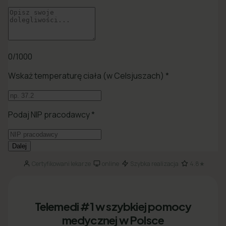
Certyfikowani lekarze
online
Szybka realizacja
4.8★
·
·
·
Telemedi #1 w szybkiej pomocy
medycznej w Polsce