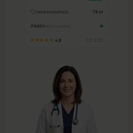
cena konsultacji
79 zł
600+
lekarzy online
(31 413)
4.8