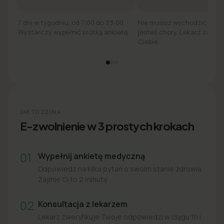
7 dni w tygodniu, od 7:00 do 23:00.
Nie musisz wychodzić z łó
Wystarczy wypełnić krótką ankietę.
jesteś chory. Lekarz zadzw
Ciebie.
JAK TO DZIAŁA
E-zwolnienie w 3 prostych krokach
01
Wypełnij ankietę medyczną
Odpowiedz na kilka pytań o swoim stanie zdrowia.
Zajmie Ci to 2 minuty.
02
Konsultacja z lekarzem
Lekarz zweryfikuje Twoje odpowiedzi w ciągu 1h i