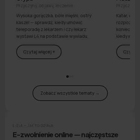
Przyczyny, objawy, leczenie
Przyczyny, 
Wysoka gorączka, bóle mięśni, ostry
Katar, drap
kaszel — sprawdź, kiedy umówić
rozpoznaj 
teleporadę z lekarzem i czy lekarz
konieczna j
wystawi L4 na podstawie wywiadu.
kiedy wyst
Czytaj więcej +
Czytaj w
Zobacz wszystkie tematy →
E-ZLA — JAK TO DZIAŁA
E-zwolnienie online — najczęstsze