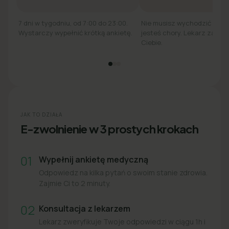
7 dni w tygodniu, od 7:00 do 23:00.
Nie musisz wychodzić z łó
Wystarczy wypełnić krótką ankietę.
jesteś chory. Lekarz zadzw
Ciebie.
JAK TO DZIAŁA
E-zwolnienie w 3 prostych krokach
01
Wypełnij ankietę medyczną
Odpowiedz na kilka pytań o swoim stanie zdrowia.
Zajmie Ci to 2 minuty.
02
Konsultacja z lekarzem
Lekarz zweryfikuje Twoje odpowiedzi w ciągu 1h i