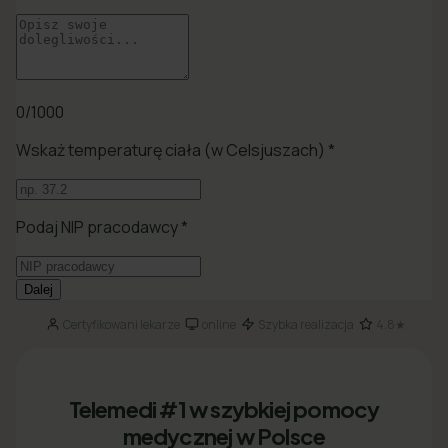
Certyfikowani lekarze
online
Szybka realizacja
4.8★
·
·
·
Telemedi #1 w szybkiej pomocy
medycznej w Polsce