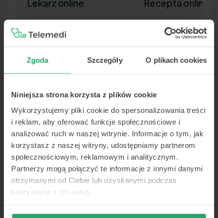
Lekarz online
Recepta online
Zgoda
Szczegóły
O plikach cookies
Niniejsza strona korzysta z plików cookie
Lekarz pierwszego kontaktu w 15
Nowa recepta lub przedłuż
minut — wideo, telefon lub czat.
leków bez wizyty osobiście.
Wykorzystujemy pliki cookie do spersonalizowania treści
Dokument SMS-em lub e-ma
i reklam, aby oferować funkcje społecznościowe i
analizować ruch w naszej witrynie. Informacje o tym, jak
korzystasz z naszej witryny, udostępniamy partnerom
społecznościowym, reklamowym i analitycznym.
Partnerzy mogą połączyć te informacje z innymi danymi
otrzymanymi od Ciebie lub uzyskanymi podczas
korzystania z ich usług.