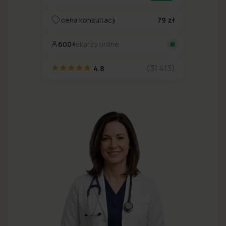
cena konsultacji
79 zł
600+
lekarzy online
(31 413)
4.8