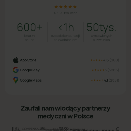
★★★★★
4.8
·
31 tys. ocen
600+
<1h
50tys.
lekarzy
czas do konsultacji
wystawionych
online
ze zwolnieniem
e-zwolnień
App Store
4,8
(
960
)
★★★★★
Google Play
5
(
3266
)
★★★★★
Google Maps
4,1
(
2851
)
★★★★
★
Zaufali nam wiodący partnerzy
medyczni w Polsce