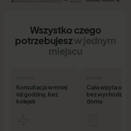
Wszystko czego
potrzebujesz
w jednym
miejscu
SZYBKOŚĆ
WYGODA
Konsultacja w mniej
Cała wizyta onlin
niż godzinę, bez
bez wychodzenia
kolejek
domu