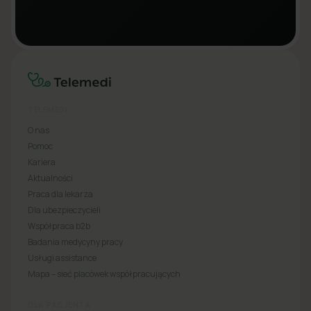
TELEMEDI
O nas
Pomoc
Kariera
Aktualności
Praca dla lekarza
Dla ubezpieczycieli
Współpraca b2b
Badania medycyny pracy
Usługi assistance
Mapa – sieć placówek współpracujących
DLA PACJENTA