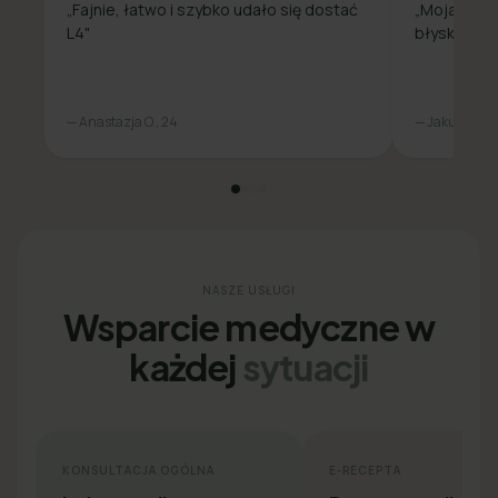
„Fajnie, łatwo i szybko udało się dostać
„Moja spra
L4"
błyskawicz
— Anastazja O., 24
— Jakub L., 31
NASZE USŁUGI
Wsparcie medyczne w
każdej
sytuacji
KONSULTACJA OGÓLNA
E-RECEPTA