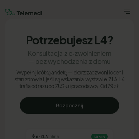
Potrzebujesz L4?
Konsultacja z e‑zwolnieniem
— bez wychodzenia z domu
Wypełnij krótką ankietę — lekarz zadzwoni i oceni
stan zdrowia i, jeśli są wskazania, wystawi e‑ZLA. L4
trafia od razu do ZUS‑u i pracodawcy. Od 79 zł.
Rozpocznij
e-ZLA
online
60 MIN