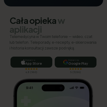
Cała opieka
w
aplikacji
Telemedycyna w Twoim telefonie — wideo, czat
lub telefon. Teleporady, e-recepty, e-skierowania
i historia konsultacji zawsze pod ręką.
Pobierz w
Pobierz na
App Store
Google Play
4,8
(
960
)
5
(
3266
)