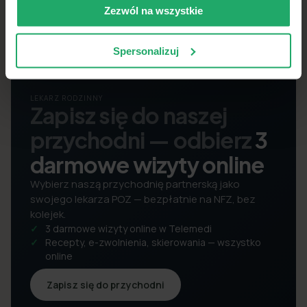
Zezwól na wszystkie
Spersonalizuj
LEKARZ RODZINNY
Zapisz się do naszej
przychodni — odbierz
3
darmowe wizyty online
Wybierz naszą przychodnię partnerską jako
swojego lekarza POZ — bezpłatnie na NFZ, bez
kolejek.
3 darmowe wizyty online w Telemedi
Recepty, e-zwolnienia, skierowania — wszystko
online
Zapisz się do przychodni