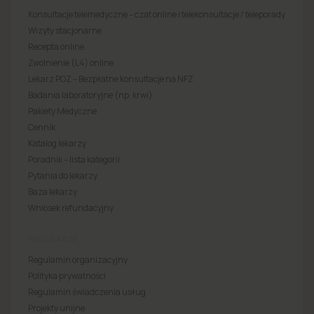
Konsultacje telemedyczne – czat online i telekonsultacje / teleporady
Wizyty stacjonarne
Recepta online
Zwolnienie (L4) online
Lekarz POZ – Bezpłatne konsultacje na NFZ
Badania laboratoryjne (np. krwi)
Pakiety Medyczne
Cennik
Katalog lekarzy
Poradnik – lista kategorii
Pytania do lekarzy
Baza lekarzy
Wniosek refundacyjny
REGULACJE
Regulamin organizacyjny
Polityka prywatności
Regulamin świadczenia usług
Projekty unijne