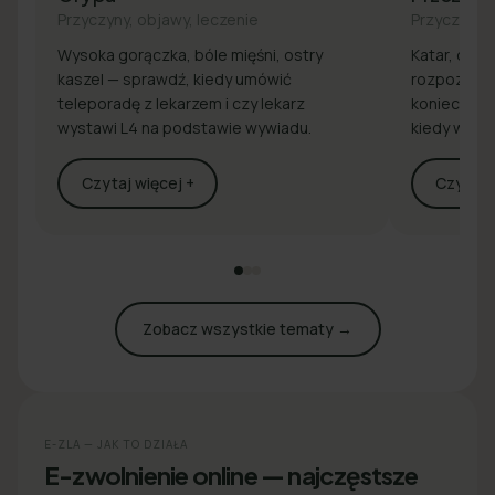
Przyczyny, objawy, leczenie
Przyczyny, 
Wysoka gorączka, bóle mięśni, ostry
Katar, drap
kaszel — sprawdź, kiedy umówić
rozpoznaj 
teleporadę z lekarzem i czy lekarz
konieczna j
wystawi L4 na podstawie wywiadu.
kiedy wyst
Czytaj więcej +
Czytaj w
Zobacz wszystkie tematy →
E-ZLA — JAK TO DZIAŁA
E-zwolnienie online — najczęstsze