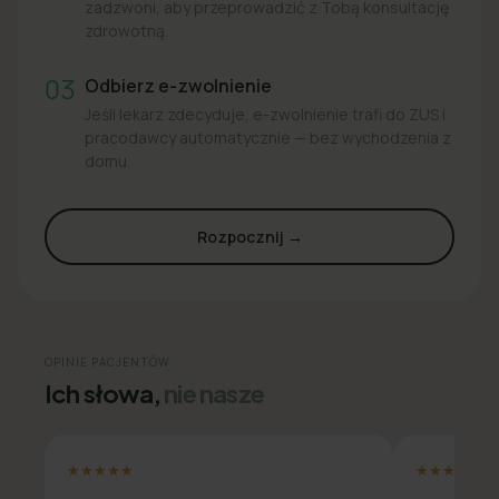
zadzwoni, aby przeprowadzić z Tobą konsultację
zdrowotną.
03
Odbierz e-zwolnienie
Jeśli lekarz zdecyduje, e-zwolnienie trafi do ZUS i
pracodawcy automatycznie — bez wychodzenia z
domu.
Rozpocznij →
OPINIE PACJENTÓW
Ich słowa,
nie nasze
★★★★★
★★★★★