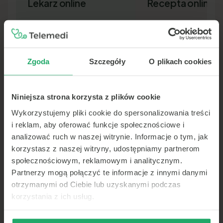
Lekarz online
Recepta online
Zgoda
Szczegóły
O plikach cookies
Niniejsza strona korzysta z plików cookie
Lekarz pierwszego kontaktu w 15
Nowa recepta lub przedłuż
minut — wideo, telefon lub czat.
leków bez wizyty osobiście.
Wykorzystujemy pliki cookie do spersonalizowania treści
Dokument SMS-em lub e-ma
i reklam, aby oferować funkcje społecznościowe i
analizować ruch w naszej witrynie. Informacje o tym, jak
korzystasz z naszej witryny, udostępniamy partnerom
społecznościowym, reklamowym i analitycznym.
Partnerzy mogą połączyć te informacje z innymi danymi
otrzymanymi od Ciebie lub uzyskanymi podczas
korzystania z ich usług.