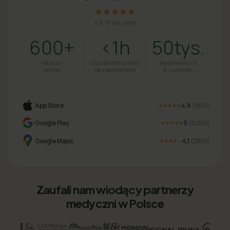
★★★★★
4.8
·
31 tys. ocen
600+
<1h
50tys.
lekarzy
czas do konsultacji
wystawionych
online
ze zwolnieniem
e-zwolnień
App Store
4,8
(
960
)
★★★★★
Google Play
5
(
3266
)
★★★★★
Google Maps
4,1
(
2851
)
★★★★
★
Zaufali nam wiodący partnerzy
medyczni w Polsce