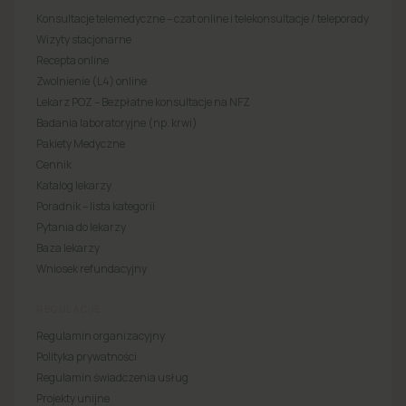
Konsultacje telemedyczne – czat online i telekonsultacje / teleporady
Wizyty stacjonarne
Recepta online
Zwolnienie (L4) online
Lekarz POZ – Bezpłatne konsultacje na NFZ
Badania laboratoryjne (np. krwi)
Pakiety Medyczne
Cennik
Katalog lekarzy
Poradnik – lista kategorii
Pytania do lekarzy
Baza lekarzy
Wniosek refundacyjny
REGULACJE
Regulamin organizacyjny
Polityka prywatności
Regulamin świadczenia usług
Projekty unijne