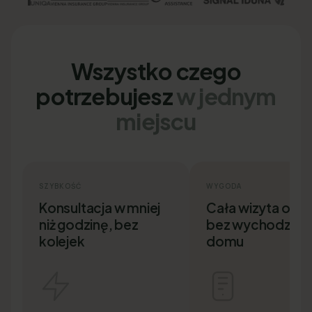
Wszystko czego
potrzebujesz
w jednym
miejscu
SZYBKOŚĆ
WYGODA
Konsultacja w mniej
Cała wizyta onlin
niż godzinę, bez
bez wychodzenia
kolejek
domu