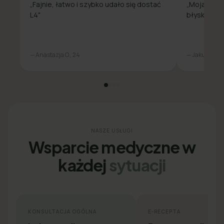
„Fajnie, łatwo i szybko udało się dostać
„Moja spra
L4"
błyskawicz
— Anastazja O., 24
— Jakub L., 31
NASZE USŁUGI
Wsparcie medyczne w
każdej
sytuacji
KONSULTACJA OGÓLNA
E-RECEPTA