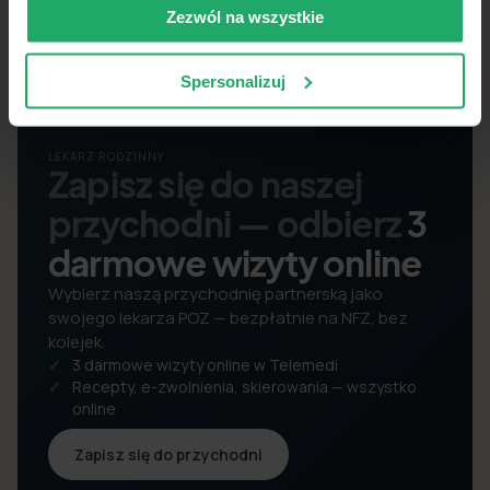
Zezwól na wszystkie
Spersonalizuj
LEKARZ RODZINNY
Zapisz się do naszej
przychodni — odbierz
3
darmowe wizyty online
Wybierz naszą przychodnię partnerską jako
swojego lekarza POZ — bezpłatnie na NFZ, bez
kolejek.
3 darmowe wizyty online w Telemedi
Recepty, e-zwolnienia, skierowania — wszystko
online
Zapisz się do przychodni