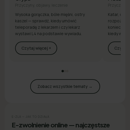
Przyczyny, objawy, leczenie
Przyczyny, 
Wysoka gorączka, bóle mięśni, ostry
Katar, drap
kaszel — sprawdź, kiedy umówić
rozpoznaj 
teleporadę z lekarzem i czy lekarz
konieczna j
wystawi L4 na podstawie wywiadu.
kiedy wyst
Czytaj więcej +
Czytaj w
Zobacz wszystkie tematy →
E-ZLA — JAK TO DZIAŁA
E-zwolnienie online — najczęstsze