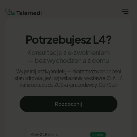
Potrzebujesz L4?
Konsultacja z e‑zwolnieniem
— bez wychodzenia z domu
Wypełnij krótką ankietę — lekarz zadzwoni i oceni
stan zdrowia i, jeśli są wskazania, wystawi e‑ZLA. L4
trafia od razu do ZUS‑u i pracodawcy. Od 79 zł.
Rozpocznij
e-ZLA
online
60 MIN