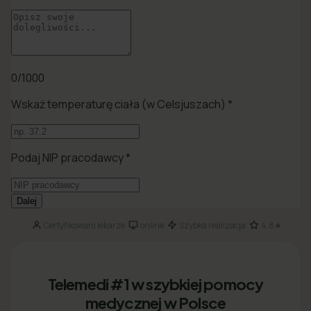
Certyfikowani lekarze
online
Szybka realizacja
4.8★
·
·
·
Telemedi #1 w szybkiej pomocy
medycznej w Polsce