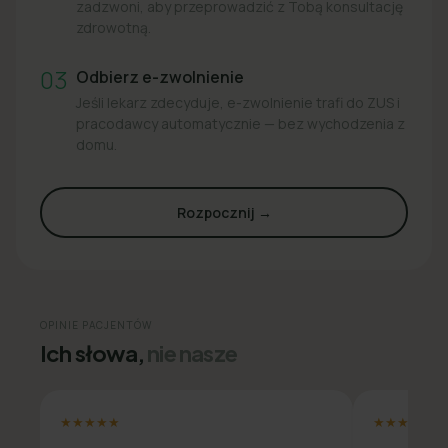
zadzwoni, aby przeprowadzić z Tobą konsultację
zdrowotną.
03
Odbierz e-zwolnienie
Jeśli lekarz zdecyduje, e-zwolnienie trafi do ZUS i
pracodawcy automatycznie — bez wychodzenia z
domu.
Rozpocznij →
OPINIE PACJENTÓW
Ich słowa,
nie nasze
★★★★★
★★★★★