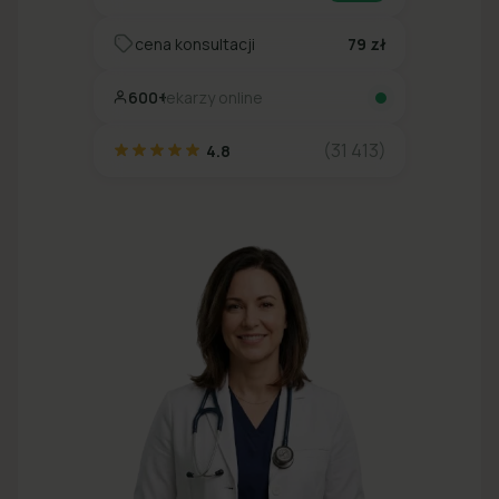
cena konsultacji
79 zł
600+
lekarzy online
(31 413)
4.8