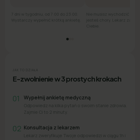
7 dni w tygodniu, od 7:00 do 23:00.
Nie musisz wychodzić z łó
Wystarczy wypełnić krótką ankietę.
jesteś chory. Lekarz zadzw
Ciebie.
JAK TO DZIAŁA
E-zwolnienie w 3 prostych krokach
01
Wypełnij ankietę medyczną
Odpowiedz na kilka pytań o swoim stanie zdrowia.
Zajmie Ci to 2 minuty.
02
Konsultacja z lekarzem
Lekarz zweryfikuje Twoje odpowiedzi w ciągu 1h i