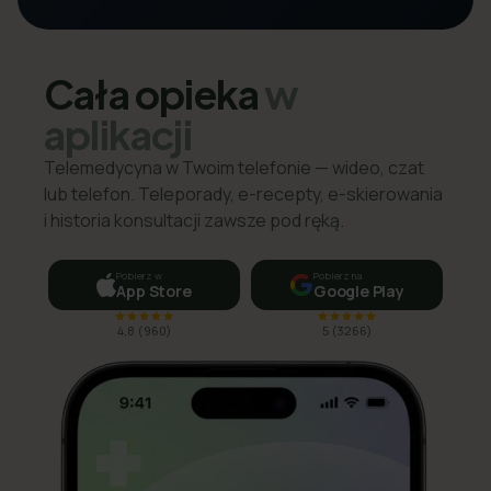
Cała opieka
w
aplikacji
Telemedycyna w Twoim telefonie — wideo, czat
lub telefon. Teleporady, e-recepty, e-skierowania
i historia konsultacji zawsze pod ręką.
Pobierz w
Pobierz na
App Store
Google Play
4,8
(
960
)
5
(
3266
)