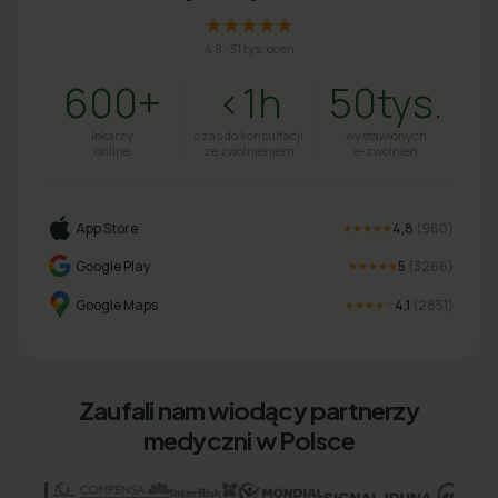
★★★★★
4.8
·
31 tys. ocen
600+
<1h
50tys.
lekarzy
czas do konsultacji
wystawionych
online
ze zwolnieniem
e-zwolnień
App Store
4,8
(
960
)
★★★★★
Google Play
5
(
3266
)
★★★★★
Google Maps
4,1
(
2851
)
★★★★
★
Zaufali nam wiodący partnerzy
medyczni w Polsce