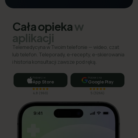
Cała opieka
w
aplikacji
Telemedycyna w Twoim telefonie — wideo, czat
lub telefon. Teleporady, e-recepty, e-skierowania
i historia konsultacji zawsze pod ręką.
Pobierz w
Pobierz na
App Store
Google Play
4,8
(
960
)
5
(
3266
)