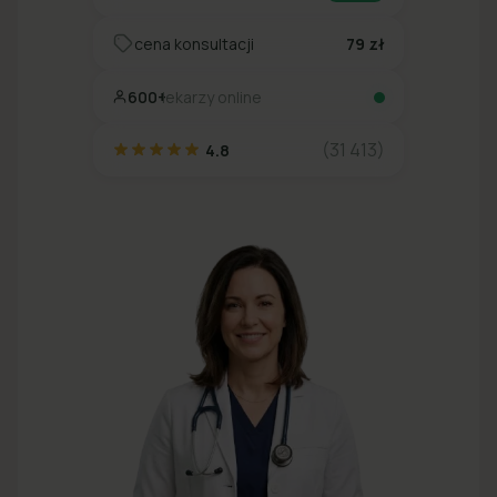
cena konsultacji
79 zł
600+
lekarzy online
(31 413)
4.8