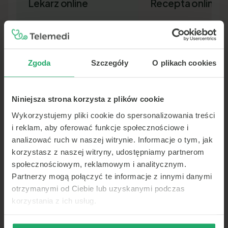
Lekarz online
Recepta online
Zgoda
Szczegóły
O plikach cookies
Niniejsza strona korzysta z plików cookie
Lekarz pierwszego kontaktu w 15
Nowa recepta lub przedłuż
minut — wideo, telefon lub czat.
leków bez wizyty osobiście.
Wykorzystujemy pliki cookie do spersonalizowania treści
Dokument SMS-em lub e-ma
i reklam, aby oferować funkcje społecznościowe i
analizować ruch w naszej witrynie. Informacje o tym, jak
korzystasz z naszej witryny, udostępniamy partnerom
społecznościowym, reklamowym i analitycznym.
Partnerzy mogą połączyć te informacje z innymi danymi
otrzymanymi od Ciebie lub uzyskanymi podczas
korzystania z ich usług.