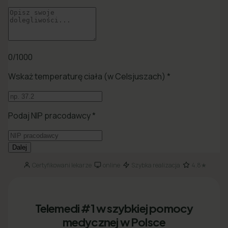
Certyfikowani lekarze
online
Szybka realizacja
4.8★
·
·
·
Telemedi #1 w szybkiej pomocy
medycznej w Polsce