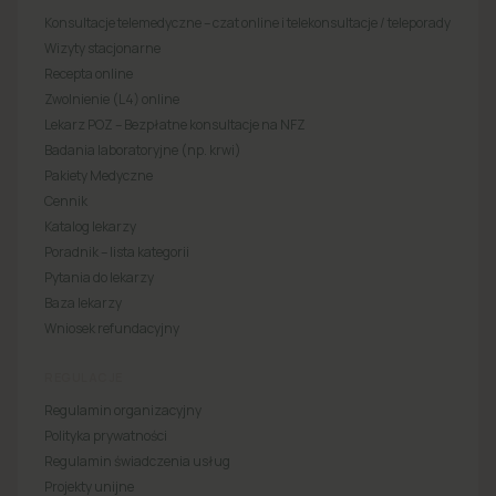
Konsultacje telemedyczne – czat online i telekonsultacje / teleporady
Wizyty stacjonarne
Recepta online
Zwolnienie (L4) online
Lekarz POZ – Bezpłatne konsultacje na NFZ
Badania laboratoryjne (np. krwi)
Pakiety Medyczne
Cennik
Katalog lekarzy
Poradnik – lista kategorii
Pytania do lekarzy
Baza lekarzy
Wniosek refundacyjny
REGULACJE
Regulamin organizacyjny
Polityka prywatności
Regulamin świadczenia usług
Projekty unijne