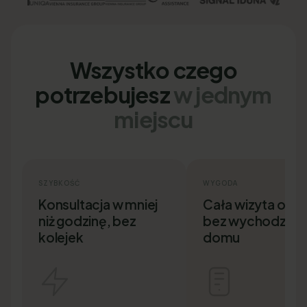
Wszystko czego
potrzebujesz
w jednym
miejscu
SZYBKOŚĆ
WYGODA
Konsultacja w mniej
Cała wizyta onlin
niż godzinę, bez
bez wychodzenia
kolejek
domu