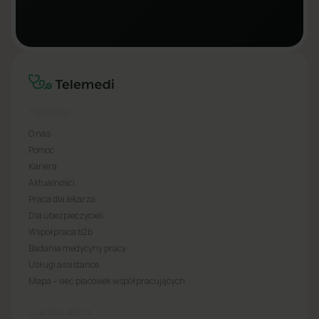
TELEMEDI
O nas
Pomoc
Kariera
Aktualności
Praca dla lekarza
Dla ubezpieczycieli
Współpraca b2b
Badania medycyny pracy
Usługi assistance
Mapa – sieć placówek współpracujących
DLA PACJENTA