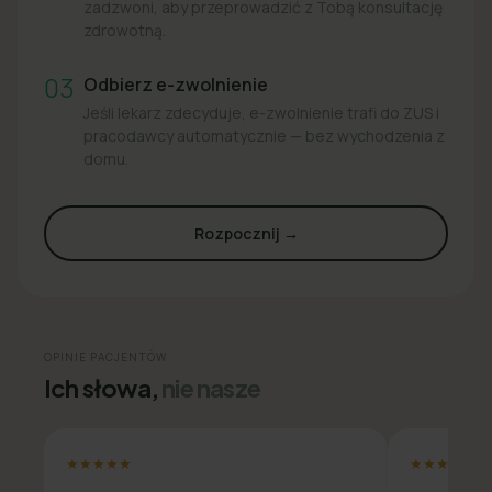
zadzwoni, aby przeprowadzić z Tobą konsultację
zdrowotną.
03
Odbierz e-zwolnienie
Jeśli lekarz zdecyduje, e-zwolnienie trafi do ZUS i
pracodawcy automatycznie — bez wychodzenia z
domu.
Rozpocznij →
OPINIE PACJENTÓW
Ich słowa,
nie nasze
★★★★★
★★★★★