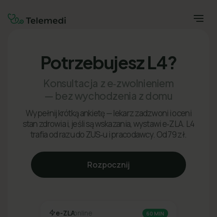
Potrzebujesz L4?
Konsultacja z e‑zwolnieniem
— bez wychodzenia z domu
Wypełnij krótką ankietę — lekarz zadzwoni i oceni
stan zdrowia i, jeśli są wskazania, wystawi e‑ZLA. L4
trafia od razu do ZUS‑u i pracodawcy. Od 79 zł.
Rozpocznij
e-ZLA
online
60 MIN