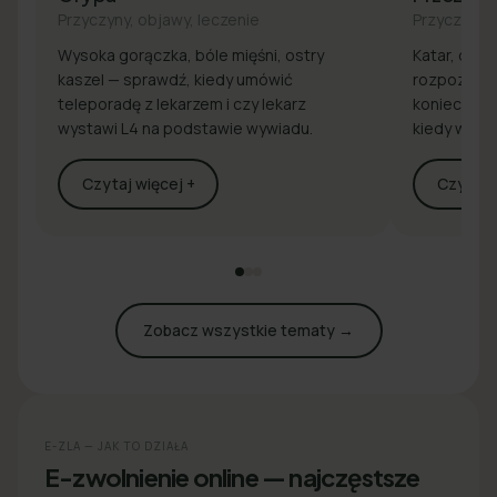
Przyczyny, objawy, leczenie
Przyczyny, 
Wysoka gorączka, bóle mięśni, ostry
Katar, drap
kaszel — sprawdź, kiedy umówić
rozpoznaj 
teleporadę z lekarzem i czy lekarz
konieczna j
wystawi L4 na podstawie wywiadu.
kiedy wyst
Czytaj więcej +
Czytaj w
Zobacz wszystkie tematy →
E-ZLA — JAK TO DZIAŁA
E-zwolnienie online — najczęstsze