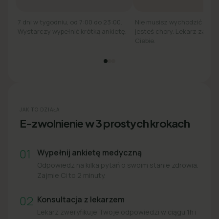
7 dni w tygodniu, od 7:00 do 23:00.
Nie musisz wychodzić z łó
Wystarczy wypełnić krótką ankietę.
jesteś chory. Lekarz zadzw
Ciebie.
JAK TO DZIAŁA
E-zwolnienie w 3 prostych krokach
01
Wypełnij ankietę medyczną
Odpowiedz na kilka pytań o swoim stanie zdrowia.
Zajmie Ci to 2 minuty.
02
Konsultacja z lekarzem
Lekarz zweryfikuje Twoje odpowiedzi w ciągu 1h i