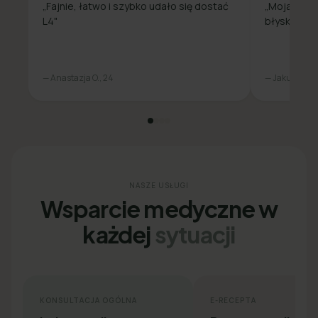
„Fajnie, łatwo i szybko udało się dostać
„Moja spra
L4"
błyskawicz
— Anastazja O., 24
— Jakub L., 31
NASZE USŁUGI
Wsparcie medyczne w
każdej
sytuacji
KONSULTACJA OGÓLNA
E-RECEPTA