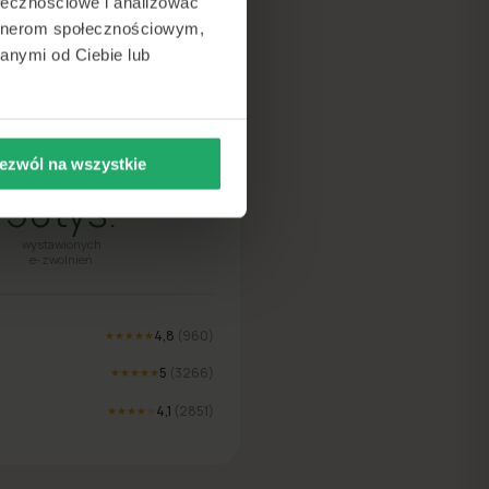
ołecznościowe i analizować
artnerom społecznościowym,
anymi od Ciebie lub
lsce
ezwól na wszystkie
50tys.
wystawionych
e-zwolnień
4,8
(
960
)
★★★★★
5
(
3266
)
★★★★★
4,1
(
2851
)
★★★★
★