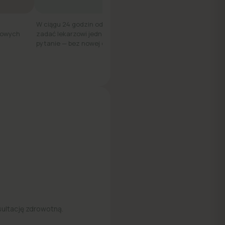
W ciągu 24 godzin od wizyty możesz
kowych
zadać lekarzowi jedno dodatkowe
pytanie — bez nowej opłaty.
sultację zdrowotną.