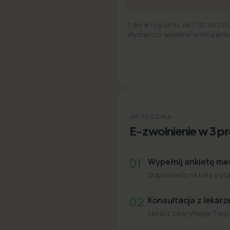
7 dni w tygodniu, od 7:00 do 23:
Wystarczy wypełnić krótką anki
JAK TO DZIAŁA
E-zwolnienie w 3 p
01
Wypełnij ankietę m
Odpowiedz na kilka pytań
02
Konsultacja z lekar
Lekarz zweryfikuje Twoj