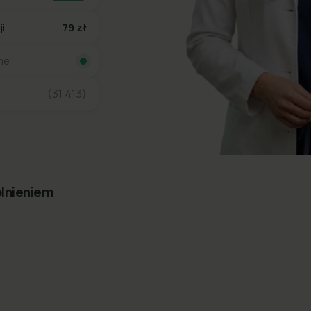
ji
79 zł
ine
(31 413)