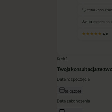
cena konsultac
600+
lekarzy onl
4.8