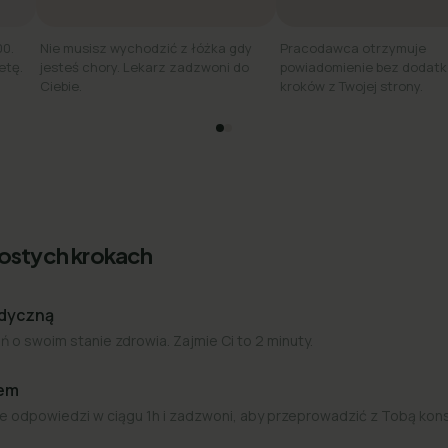
00.
Nie musisz wychodzić z łóżka gdy
Pracodawca otrzymuje
etę.
jesteś chory. Lekarz zadzwoni do
powiadomienie bez dodat
Ciebie.
kroków z Twojej strony.
rostych krokach
edyczną
 o swoim stanie zdrowia. Zajmie Ci to 2 minuty.
zem
e odpowiedzi w ciągu 1h i zadzwoni, aby przeprowadzić z Tobą kon