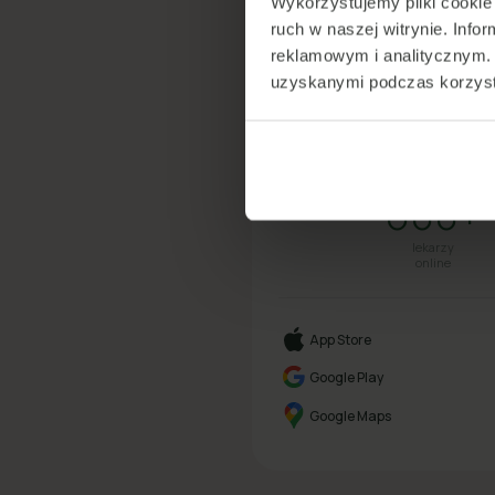
Wykorzystujemy pliki cookie 
ruch w naszej witrynie. Inf
reklamowym i analitycznym. 
uzyskanymi podczas korzysta
Tel
600+
lekarzy
online
App Store
Google Play
Google Maps