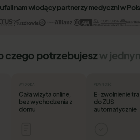
ufali nam wiodący partnerzy medyczni w Pol
o czego potrzebujesz
w jedny
WYGODA
PEWNOŚĆ
Cała wizyta online,
E-zwolnienie tra
bez wychodzenia z
do ZUS
domu
automatycznie