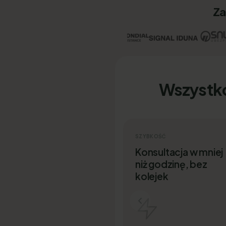
Za
Wszystk
SZYBKOŚĆ
Konsultacja w mniej
niż godzinę, bez
kolejek