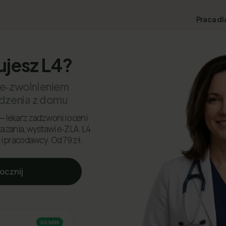
Praca dl
ujesz L4?
 e‑zwolnieniem
dzenia z domu
— lekarz zadzwoni i oceni
skazania, wystawi e‑ZLA. L4
 i pracodawcy. Od 79 zł.
ocznij
60 MIN