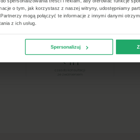
do spersonalizowania treści i reklam, aby oferować funkcje sp
Certyfikowani lekarze
online
Szybka realizacja
4.8★
·
·
·
ormacje o tym, jak korzystasz z naszej witryny, udostępniamy p
Partnerzy mogą połączyć te informacje z innymi danymi otrzym
nia z ich usług.
emedi #1 w szybkiej pomocy medycznej w Po
★★★★★
4.8
·
31 tys. ocen
Spersonalizuj
Z
<1h
czas do konsultacji
ze zwolnieniem