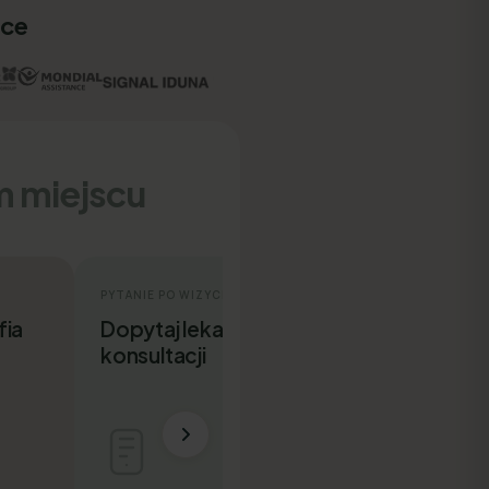
sce
m miejscu
PYTANIE PO WIZYCIE
fia
Dopytaj lekarza po
konsultacji