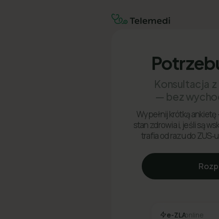
Potrzeb
Konsultacja z
— bez wycho
Wypełnij krótką ankietę 
stan zdrowia i, jeśli są w
trafia od razu do ZUS‑u
Rozp
e-ZLA
online