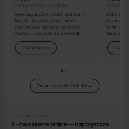
Przyczyny, objawy, leczenie
Przyczyny, 
Wysoka gorączka, bóle mięśni, ostry
Katar, drap
kaszel — sprawdź, kiedy umówić
rozpoznaj 
teleporadę z lekarzem i czy lekarz
konieczna j
wystawi L4 na podstawie wywiadu.
kiedy wyst
Czytaj więcej +
Czytaj w
Zobacz wszystkie tematy →
E-ZLA — JAK TO DZIAŁA
E-zwolnienie online — najczęstsze