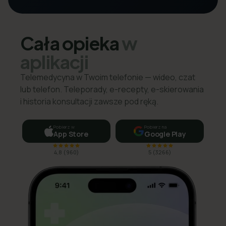
Cała opieka
w
aplikacji
Telemedycyna w Twoim telefonie — wideo, czat
lub telefon. Teleporady, e-recepty, e-skierowania
i historia konsultacji zawsze pod ręką.
Pobierz w
Pobierz na
App Store
Google Play
4,8
(
960
)
5
(
3266
)