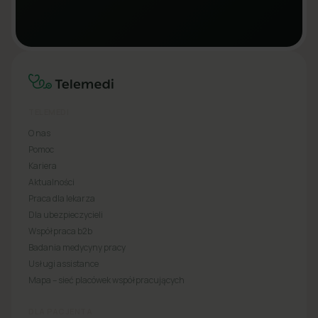
TELEMEDI
O nas
Pomoc
Kariera
Aktualności
Praca dla lekarza
Dla ubezpieczycieli
Współpraca b2b
Badania medycyny pracy
Usługi assistance
Mapa – sieć placówek współpracujących
DLA PACJENTA