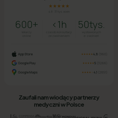
★★★★★
4.8
·
31 tys. ocen
600+
<1h
50tys.
lekarzy
czas do konsultacji
wystawionych
online
ze zwolnieniem
e-zwolnień
App Store
4,8
(
960
)
★★★★★
Google Play
5
(
3266
)
★★★★★
Google Maps
4,1
(
2851
)
★★★★
★
Zaufali nam wiodący partnerzy
medyczni w Polsce