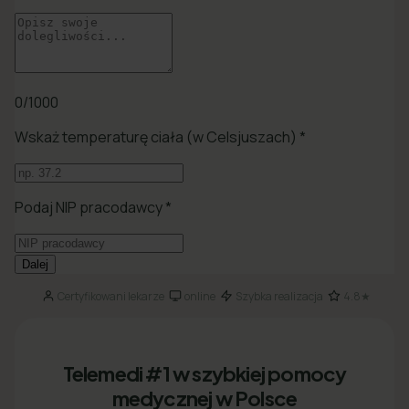
Certyfikowani lekarze
online
Szybka realizacja
4.8★
·
·
·
Telemedi #1 w szybkiej pomocy
medycznej w Polsce