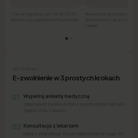
7 dni w tygodniu, od 7:00 do 23:00.
Nie musisz wychodzić z łó
Wystarczy wypełnić krótką ankietę.
jesteś chory. Lekarz zadzw
Ciebie.
JAK TO DZIAŁA
E-zwolnienie w 3 prostych krokach
01
Wypełnij ankietę medyczną
Odpowiedz na kilka pytań o swoim stanie zdrowia.
Zajmie Ci to 2 minuty.
02
Konsultacja z lekarzem
Lekarz zweryfikuje Twoje odpowiedzi w ciągu 1h i