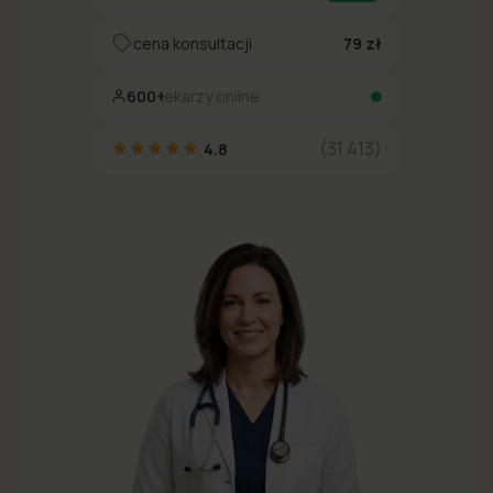
cena konsultacji
79 zł
600+
lekarzy online
(31 413)
4.8