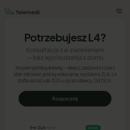
Potrzebujesz L4?
Konsultacja z e‑zwolnieniem
— bez wychodzenia z domu
Wypełnij krótką ankietę — lekarz zadzwoni i oceni
stan zdrowia i, jeśli są wskazania, wystawi e‑ZLA. L4
trafia od razu do ZUS‑u i pracodawcy. Od 79 zł.
Rozpocznij
e-ZLA
online
60 MIN