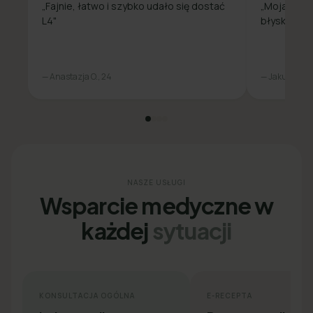
„Fajnie, łatwo i szybko udało się dostać
„Moja spra
L4"
błyskawicz
— Anastazja O., 24
— Jakub L., 31
NASZE USŁUGI
Wsparcie medyczne w
każdej
sytuacji
KONSULTACJA OGÓLNA
E-RECEPTA