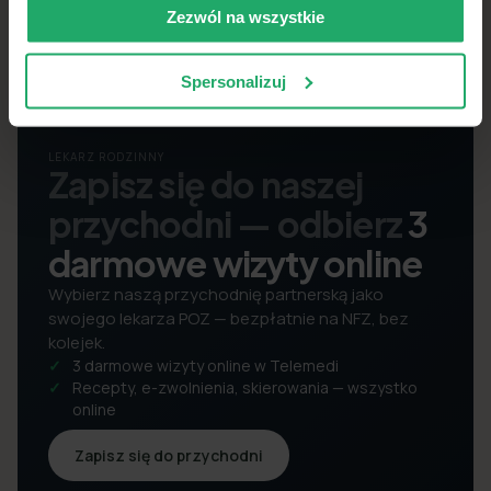
Zezwól na wszystkie
Spersonalizuj
LEKARZ RODZINNY
Zapisz się do naszej
przychodni — odbierz
3
darmowe wizyty online
Wybierz naszą przychodnię partnerską jako
swojego lekarza POZ — bezpłatnie na NFZ, bez
kolejek.
3 darmowe wizyty online w Telemedi
Recepty, e-zwolnienia, skierowania — wszystko
online
Zapisz się do przychodni