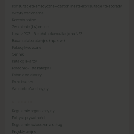
Konsultacje telemedyczne – czat online i telekonsultacje / teleporady
Wizyty stacjonarne
Recepta online
Zwolnienie (L4) online
Lekarz POZ – Bezpłatne konsultacje na NFZ
Badania laboratoryjne (np. krwi)
Pakiety Medyczne
Cennik
Katalog lekarzy
Poradnik – lista kategorii
Pytania do lekarzy
Baza lekarzy
Wniosek refundacyjny
REGULACJE
Regulamin organizacyjny
Polityka prywatności
Regulamin świadczenia usług
Projekty unijne