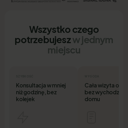
Wszystko czego
potrzebujesz
w jednym
miejscu
SZYBKOŚĆ
WYGODA
Konsultacja w mniej
Cała wizyta onlin
niż godzinę, bez
bez wychodzenia
kolejek
domu