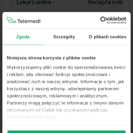
Lekarz online
Recepta online
Zgoda
Szczegóły
O plikach cookies
Niniejsza strona korzysta z plików cookie
Lekarz pierwszego kontaktu w 15
Nowa recepta lub przedłuż
minut — wideo, telefon lub czat.
leków bez wizyty osobiście.
Wykorzystujemy pliki cookie do spersonalizowania treści
Dokument SMS-em lub e-ma
i reklam, aby oferować funkcje społecznościowe i
analizować ruch w naszej witrynie. Informacje o tym, jak
korzystasz z naszej witryny, udostępniamy partnerom
społecznościowym, reklamowym i analitycznym.
Partnerzy mogą połączyć te informacje z innymi danymi
otrzymanymi od Ciebie lub uzyskanymi podczas
korzystania z ich usług.