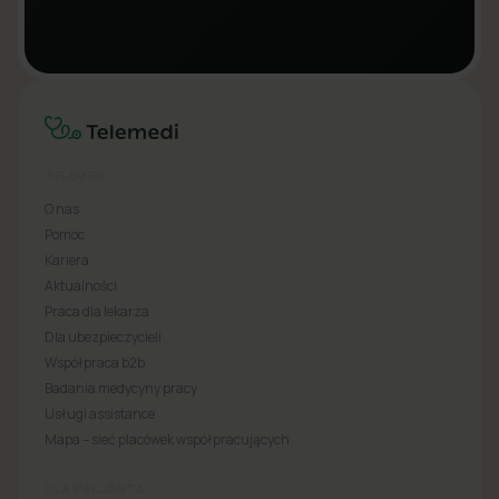
TELEMEDI
O nas
Pomoc
Kariera
Aktualności
Praca dla lekarza
Dla ubezpieczycieli
Współpraca b2b
Badania medycyny pracy
Usługi assistance
Mapa – sieć placówek współpracujących
DLA PACJENTA