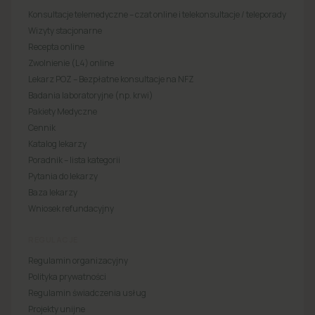
Konsultacje telemedyczne – czat online i telekonsultacje / teleporady
Wizyty stacjonarne
Recepta online
Zwolnienie (L4) online
Lekarz POZ – Bezpłatne konsultacje na NFZ
Badania laboratoryjne (np. krwi)
Pakiety Medyczne
Cennik
Katalog lekarzy
Poradnik – lista kategorii
Pytania do lekarzy
Baza lekarzy
Wniosek refundacyjny
REGULACJE
Regulamin organizacyjny
Polityka prywatności
Regulamin świadczenia usług
Projekty unijne