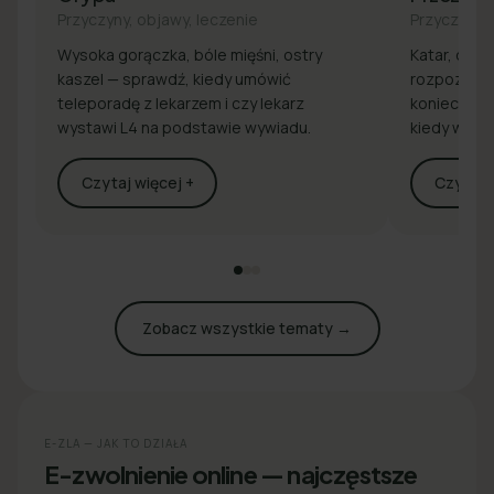
Przyczyny, objawy, leczenie
Przyczyny, 
Wysoka gorączka, bóle mięśni, ostry
Katar, drap
kaszel — sprawdź, kiedy umówić
rozpoznaj 
teleporadę z lekarzem i czy lekarz
konieczna j
wystawi L4 na podstawie wywiadu.
kiedy wyst
Czytaj więcej +
Czytaj w
Zobacz wszystkie tematy →
E-ZLA — JAK TO DZIAŁA
E-zwolnienie online — najczęstsze