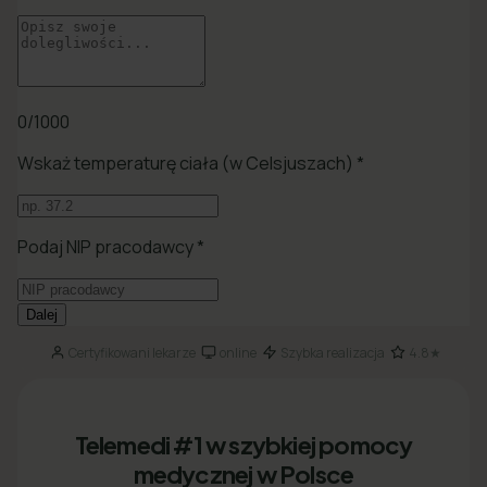
Certyfikowani lekarze
online
Szybka realizacja
4.8★
·
·
·
Telemedi #1 w szybkiej pomocy
medycznej w Polsce