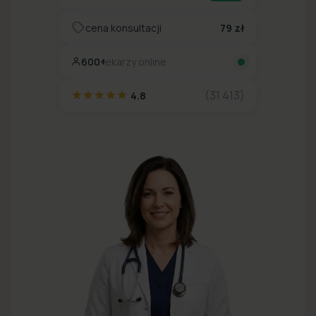
cena konsultacji
79 zł
600+
lekarzy online
(31 413)
4.8