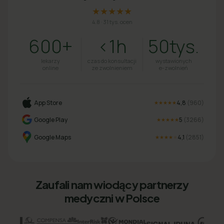
★★★★★
4.8
·
31 tys. ocen
600+
<1h
50tys.
lekarzy
czas do konsultacji
wystawionych
online
ze zwolnieniem
e-zwolnień
App Store
4,8
(
960
)
★★★★★
Google Play
5
(
3266
)
★★★★★
Google Maps
4,1
(
2851
)
★★★★
★
Zaufali nam wiodący partnerzy
medyczni w Polsce