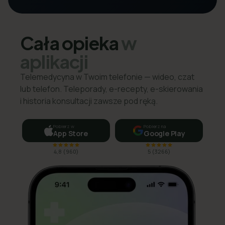
Cała opieka
w
aplikacji
Telemedycyna w Twoim telefonie — wideo, czat
lub telefon. Teleporady, e-recepty, e-skierowania
i historia konsultacji zawsze pod ręką.
Pobierz w
Pobierz na
App Store
Google Play
4,8
(
960
)
5
(
3266
)