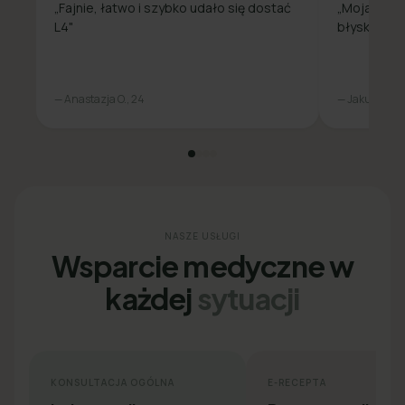
„Fajnie, łatwo i szybko udało się dostać
„Moja spra
L4"
błyskawicz
— Anastazja O., 24
— Jakub L., 31
NASZE USŁUGI
Wsparcie medyczne w
każdej
sytuacji
KONSULTACJA OGÓLNA
E-RECEPTA