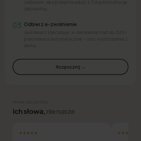
zadzwoni, aby przeprowadzić z Tobą konsultację
zdrowotną.
03
Odbierz e-zwolnienie
Jeśli lekarz zdecyduje, e-zwolnienie trafi do ZUS i
pracodawcy automatycznie — bez wychodzenia z
domu.
Rozpocznij →
OPINIE PACJENTÓW
Ich słowa,
nie nasze
★★★★★
★★★★★