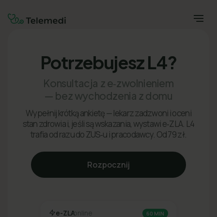
Potrzebujesz L4?
Konsultacja z e‑zwolnieniem
— bez wychodzenia z domu
Wypełnij krótką ankietę — lekarz zadzwoni i oceni
stan zdrowia i, jeśli są wskazania, wystawi e‑ZLA. L4
trafia od razu do ZUS‑u i pracodawcy. Od 79 zł.
Rozpocznij
e-ZLA
online
60 MIN