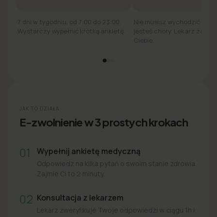
7 dni w tygodniu, od 7:00 do 23:00.
Nie musisz wychodzić z łó
Wystarczy wypełnić krótką ankietę.
jesteś chory. Lekarz zadzw
Ciebie.
JAK TO DZIAŁA
E-zwolnienie w 3 prostych krokach
01
Wypełnij ankietę medyczną
Odpowiedz na kilka pytań o swoim stanie zdrowia.
Zajmie Ci to 2 minuty.
02
Konsultacja z lekarzem
Lekarz zweryfikuje Twoje odpowiedzi w ciągu 1h i