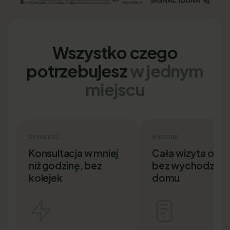
Wszystko czego
potrzebujesz
w jednym
miejscu
SZYBKOŚĆ
WYGODA
Konsultacja w mniej
Cała wizyta onlin
niż godzinę, bez
bez wychodzenia
kolejek
domu