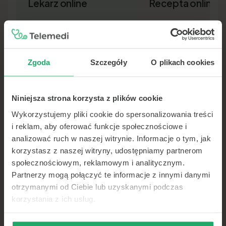
Lekarz online
Recepta online
Zgoda
Szczegóły
O plikach cookies
Niniejsza strona korzysta z plików cookie
Lekarz pierwszego kontaktu w 15
Nowa recepta lub przedłuż
minut — wideo, telefon lub czat.
leków bez wizyty osobiście.
Wykorzystujemy pliki cookie do spersonalizowania treści
Dokument SMS-em lub e-ma
i reklam, aby oferować funkcje społecznościowe i
analizować ruch w naszej witrynie. Informacje o tym, jak
korzystasz z naszej witryny, udostępniamy partnerom
społecznościowym, reklamowym i analitycznym.
Partnerzy mogą połączyć te informacje z innymi danymi
otrzymanymi od Ciebie lub uzyskanymi podczas
korzystania z ich usług.