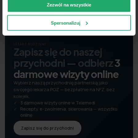
Zezwól na wszystkie
Spersonalizuj
LEKARZ RODZINNY
Zapisz się do naszej
przychodni — odbierz
3
darmowe wizyty online
Wybierz naszą przychodnię partnerską jako
swojego lekarza POZ — bezpłatnie na NFZ, bez
kolejek.
3 darmowe wizyty online w Telemedi
Recepty, e-zwolnienia, skierowania — wszystko
online
Zapisz się do przychodni