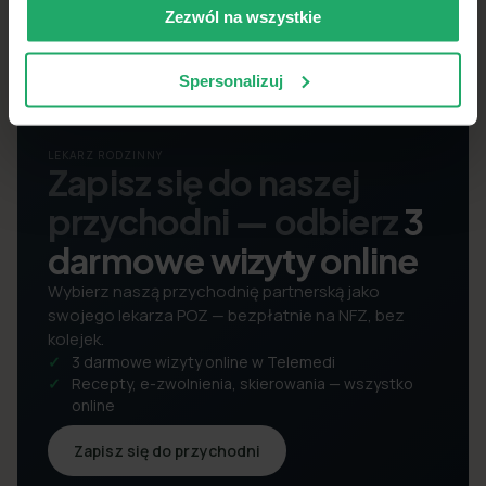
Zezwól na wszystkie
Spersonalizuj
LEKARZ RODZINNY
Zapisz się do naszej
przychodni — odbierz
3
darmowe wizyty online
Wybierz naszą przychodnię partnerską jako
swojego lekarza POZ — bezpłatnie na NFZ, bez
kolejek.
3 darmowe wizyty online w Telemedi
Recepty, e-zwolnienia, skierowania — wszystko
online
Zapisz się do przychodni