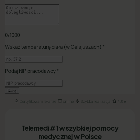
Certyfikowani lekarze
online
Szybka realizacja
4.8★
·
·
·
Telemedi #1 w szybkiej pomocy
medycznej w Polsce