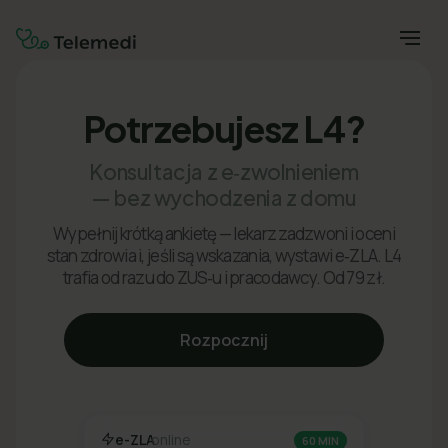
Potrzebujesz L4?
Konsultacja z e‑zwolnieniem
— bez wychodzenia z domu
Wypełnij krótką ankietę — lekarz zadzwoni i oceni
stan zdrowia i, jeśli są wskazania, wystawi e‑ZLA. L4
trafia od razu do ZUS‑u i pracodawcy. Od 79 zł.
Rozpocznij
e-ZLA
online
60 MIN