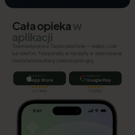
Cała opieka
w
aplikacji
Telemedycyna w Twoim telefonie — wideo, czat
lub telefon. Teleporady, e-recepty, e-skierowania
i historia konsultacji zawsze pod ręką.
Pobierz w
Pobierz na
App Store
Google Play
4,8
(
960
)
5
(
3266
)