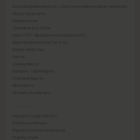
Konsultacje telemedyczne – czat online i telekonsultacje / teleporady
Wizyty stacjonarne
Recepta online
Zwolnienie (L4) online
Lekarz POZ – Bezpłatne konsultacje na NFZ
Badania laboratoryjne (np. krwi)
Pakiety Medyczne
Cennik
Katalog lekarzy
Poradnik – lista kategorii
Pytania do lekarzy
Baza lekarzy
Wniosek refundacyjny
REGULACJE
Regulamin organizacyjny
Polityka prywatności
Regulamin świadczenia usług
Projekty unijne