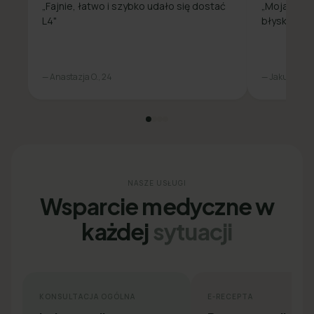
„Fajnie, łatwo i szybko udało się dostać
„Moja spra
L4"
błyskawicz
— Anastazja O., 24
— Jakub L., 31
NASZE USŁUGI
Wsparcie medyczne w
każdej
sytuacji
KONSULTACJA OGÓLNA
E-RECEPTA