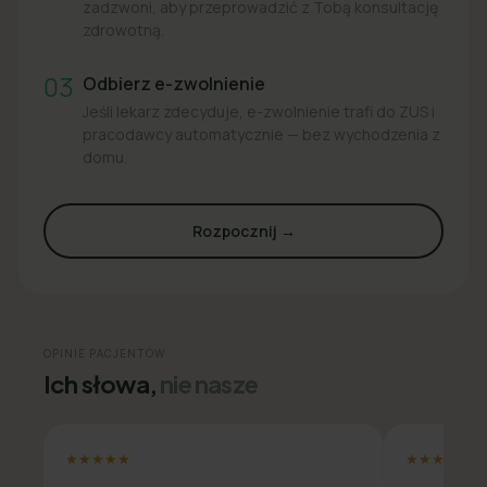
zadzwoni, aby przeprowadzić z Tobą konsultację
zdrowotną.
03
Odbierz e-zwolnienie
Jeśli lekarz zdecyduje, e-zwolnienie trafi do ZUS i
pracodawcy automatycznie — bez wychodzenia z
domu.
Rozpocznij →
OPINIE PACJENTÓW
Ich słowa,
nie nasze
★★★★★
★★★★★