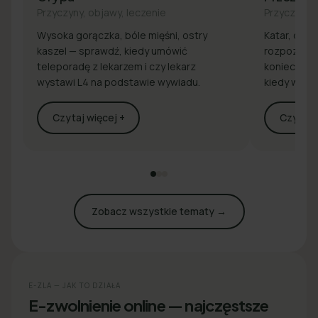
Przyczyny, objawy, leczenie
Przyczyny, 
Wysoka gorączka, bóle mięśni, ostry
Katar, drap
kaszel — sprawdź, kiedy umówić
rozpoznaj 
teleporadę z lekarzem i czy lekarz
konieczna j
wystawi L4 na podstawie wywiadu.
kiedy wyst
Czytaj więcej +
Czytaj w
Zobacz wszystkie tematy →
E-ZLA — JAK TO DZIAŁA
E-zwolnienie online — najczęstsze