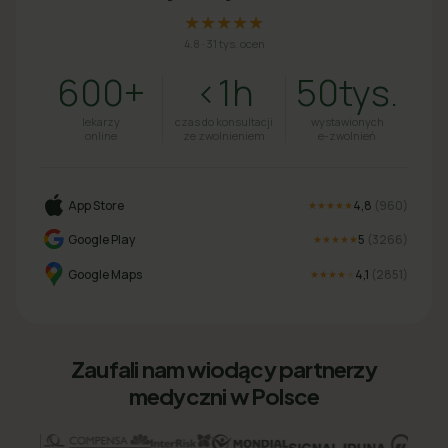
★★★★★
4.8
·
31 tys. ocen
600+
<1h
50tys.
lekarzy
czas do konsultacji
wystawionych
online
ze zwolnieniem
e-zwolnień
App Store
4,8
(
960
)
★★★★★
Google Play
5
(
3266
)
★★★★★
Google Maps
4,1
(
2851
)
★★★★
★
Zaufali nam wiodący partnerzy
medyczni w Polsce