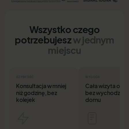
Wszystko czego
potrzebujesz
w jednym
miejscu
SZYBKOŚĆ
WYGODA
Konsultacja w mniej
Cała wizyta onlin
niż godzinę, bez
bez wychodzenia
kolejek
domu