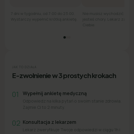
7 dni w tygodniu, od 7:00 do 23:00.
Nie musisz wychodzić z łó
Wystarczy wypełnić krótką ankietę.
jesteś chory. Lekarz zadzw
Ciebie.
JAK TO DZIAŁA
E-zwolnienie w 3 prostych krokach
01
Wypełnij ankietę medyczną
Odpowiedz na kilka pytań o swoim stanie zdrowia.
Zajmie Ci to 2 minuty.
02
Konsultacja z lekarzem
Lekarz zweryfikuje Twoje odpowiedzi w ciągu 1h i