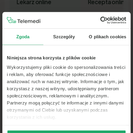
Lekarz online
Recepta online
Zgoda
Szczegóły
O plikach cookies
Niniejsza strona korzysta z plików cookie
Lekarz pierwszego kontaktu w 15
Nowa recepta lub przedłuż
minut — wideo, telefon lub czat.
leków bez wizyty osobiście.
Wykorzystujemy pliki cookie do spersonalizowania treści
Dokument SMS-em lub e-ma
i reklam, aby oferować funkcje społecznościowe i
analizować ruch w naszej witrynie. Informacje o tym, jak
korzystasz z naszej witryny, udostępniamy partnerom
społecznościowym, reklamowym i analitycznym.
Partnerzy mogą połączyć te informacje z innymi danymi
otrzymanymi od Ciebie lub uzyskanymi podczas
korzystania z ich usług.