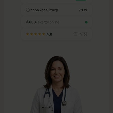
cena konsultacji
79 zł
600+
lekarzy online
(31 413)
4.8