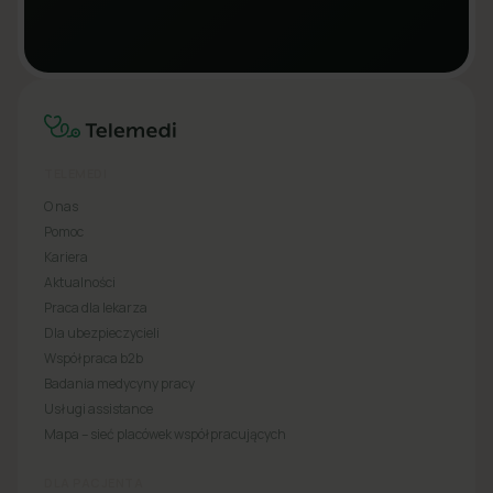
TELEMEDI
O nas
Pomoc
Kariera
Aktualności
Praca dla lekarza
Dla ubezpieczycieli
Współpraca b2b
Badania medycyny pracy
Usługi assistance
Mapa – sieć placówek współpracujących
DLA PACJENTA