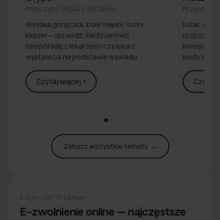
Przyczyny, objawy, leczenie
Przyczyny, 
Wysoka gorączka, bóle mięśni, ostry
Katar, drap
kaszel — sprawdź, kiedy umówić
rozpoznaj 
teleporadę z lekarzem i czy lekarz
konieczna j
wystawi L4 na podstawie wywiadu.
kiedy wyst
Czytaj więcej +
Czytaj w
Zobacz wszystkie tematy →
E-ZLA — JAK TO DZIAŁA
E-zwolnienie online — najczęstsze