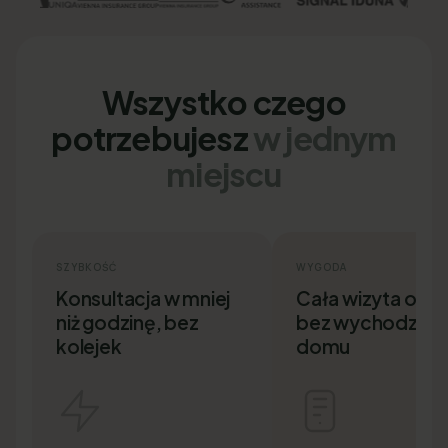
Wszystko czego
potrzebujesz
w jednym
miejscu
SZYBKOŚĆ
WYGODA
Konsultacja w mniej
Cała wizyta onlin
niż godzinę, bez
bez wychodzenia
kolejek
domu