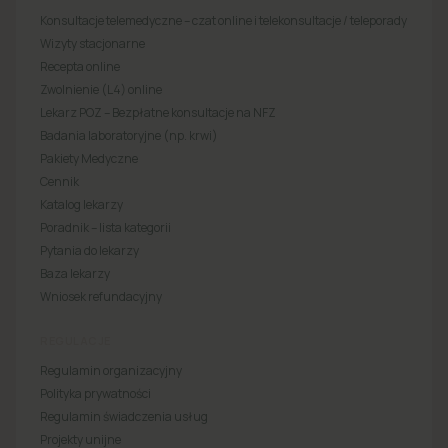
Konsultacje telemedyczne – czat online i telekonsultacje / teleporady
Wizyty stacjonarne
Recepta online
Zwolnienie (L4) online
Lekarz POZ – Bezpłatne konsultacje na NFZ
Badania laboratoryjne (np. krwi)
Pakiety Medyczne
Cennik
Katalog lekarzy
Poradnik – lista kategorii
Pytania do lekarzy
Baza lekarzy
Wniosek refundacyjny
REGULACJE
Regulamin organizacyjny
Polityka prywatności
Regulamin świadczenia usług
Projekty unijne