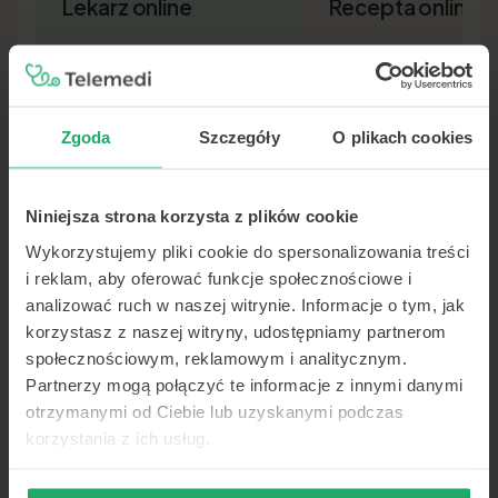
Lekarz online
Recepta online
Zgoda
Szczegóły
O plikach cookies
Niniejsza strona korzysta z plików cookie
Lekarz pierwszego kontaktu w 15
Nowa recepta lub przedłuż
minut — wideo, telefon lub czat.
leków bez wizyty osobiście.
Wykorzystujemy pliki cookie do spersonalizowania treści
Dokument SMS-em lub e-ma
i reklam, aby oferować funkcje społecznościowe i
analizować ruch w naszej witrynie. Informacje o tym, jak
korzystasz z naszej witryny, udostępniamy partnerom
społecznościowym, reklamowym i analitycznym.
Partnerzy mogą połączyć te informacje z innymi danymi
otrzymanymi od Ciebie lub uzyskanymi podczas
korzystania z ich usług.