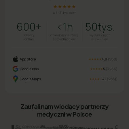
★★★★★
4.8
·
31 tys. ocen
600+
<1h
50tys.
lekarzy
czas do konsultacji
wystawionych
online
ze zwolnieniem
e-zwolnień
App Store
4,8
(
960
)
★★★★★
Google Play
5
(
3266
)
★★★★★
Google Maps
4,1
(
2851
)
★★★★
★
Zaufali nam wiodący partnerzy
medyczni w Polsce