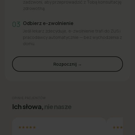
zadzwoni, aby przeprowadzić z Tobą konsultację
zdrowotną.
03
Odbierz e-zwolnienie
Jeśli lekarz zdecyduje, e-zwolnienie trafi do ZUS i
pracodawcy automatycznie — bez wychodzenia z
domu.
Rozpocznij →
OPINIE PACJENTÓW
Ich słowa,
nie nasze
★★★★★
★★★★★