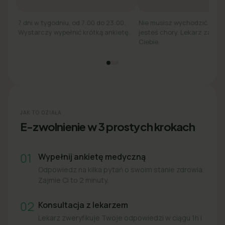
7 dni w tygodniu, od 7:00 do 23:00.
Nie musisz wychodzić z łó
Wystarczy wypełnić krótką ankietę.
jesteś chory. Lekarz zadzw
Ciebie.
JAK TO DZIAŁA
E-zwolnienie w 3 prostych krokach
01
Wypełnij ankietę medyczną
Odpowiedz na kilka pytań o swoim stanie zdrowia.
Zajmie Ci to 2 minuty.
02
Konsultacja z lekarzem
Lekarz zweryfikuje Twoje odpowiedzi w ciągu 1h i