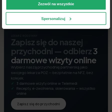
Zezwól na wszystkie
Spersonalizuj
LEKARZ RODZINNY
Zapisz się do naszej
przychodni — odbierz
3
darmowe wizyty online
Wybierz naszą przychodnię partnerską jako
swojego lekarza POZ — bezpłatnie na NFZ, bez
kolejek.
3 darmowe wizyty online w Telemedi
Recepty, e-zwolnienia, skierowania — wszystko
online
Zapisz się do przychodni