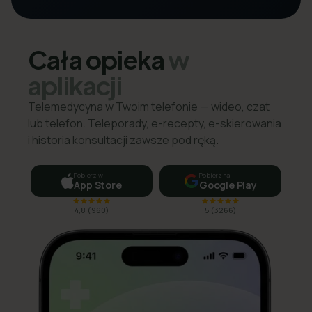
Cała opieka
w
aplikacji
Telemedycyna w Twoim telefonie — wideo, czat
lub telefon. Teleporady, e-recepty, e-skierowania
i historia konsultacji zawsze pod ręką.
Pobierz w
Pobierz na
App Store
Google Play
4,8
(
960
)
5
(
3266
)