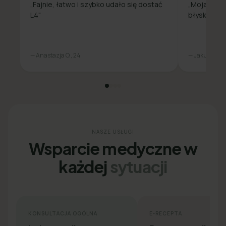
„Fajnie, łatwo i szybko udało się dostać
„Moja spra
L4"
błyskawicz
— Anastazja O., 24
— Jakub L., 31
NASZE USŁUGI
Wsparcie medyczne w
każdej
sytuacji
KONSULTACJA OGÓLNA
E-RECEPTA