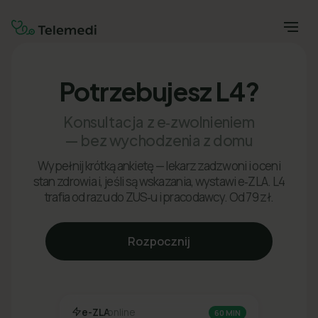
Potrzebujesz L4?
Konsultacja z e‑zwolnieniem
— bez wychodzenia z domu
Wypełnij krótką ankietę — lekarz zadzwoni i oceni
stan zdrowia i, jeśli są wskazania, wystawi e‑ZLA. L4
trafia od razu do ZUS‑u i pracodawcy. Od 79 zł.
Rozpocznij
e-ZLA
online
60 MIN