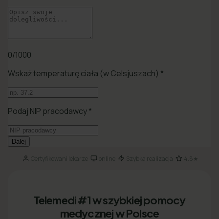
Certyfikowani lekarze
online
Szybka realizacja
4.8★
·
·
·
Telemedi #1 w szybkiej pomocy
medycznej w Polsce