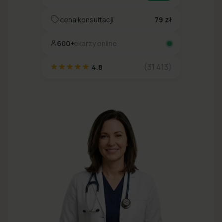
cena konsultacji
79 zł
600+
lekarzy online
(31 413)
4.8