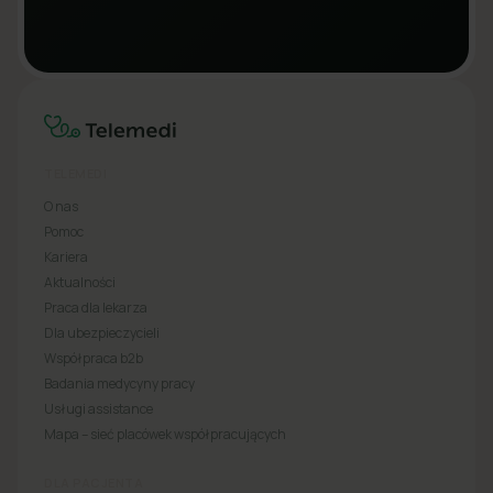
TELEMEDI
O nas
Pomoc
Kariera
Aktualności
Praca dla lekarza
Dla ubezpieczycieli
Współpraca b2b
Badania medycyny pracy
Usługi assistance
Mapa – sieć placówek współpracujących
DLA PACJENTA