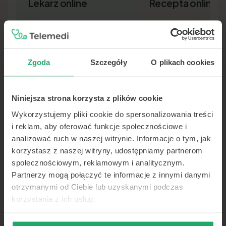
Lekarz online
Recepta online
Zgoda
Szczegóły
O plikach cookies
Niniejsza strona korzysta z plików cookie
Lekarz pierwszego kontaktu w 15
Nowa recepta lub przedłuż
minut — wideo, telefon lub czat.
leków bez wizyty osobiście.
Wykorzystujemy pliki cookie do spersonalizowania treści
Dokument SMS-em lub e-ma
i reklam, aby oferować funkcje społecznościowe i
analizować ruch w naszej witrynie. Informacje o tym, jak
korzystasz z naszej witryny, udostępniamy partnerom
społecznościowym, reklamowym i analitycznym.
Partnerzy mogą połączyć te informacje z innymi danymi
otrzymanymi od Ciebie lub uzyskanymi podczas
korzystania z ich usług.