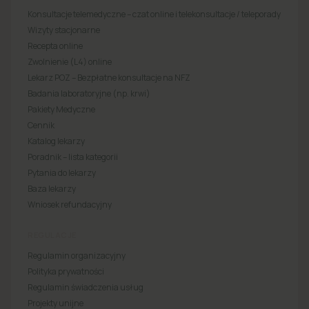
Konsultacje telemedyczne – czat online i telekonsultacje / teleporady
Wizyty stacjonarne
Recepta online
Zwolnienie (L4) online
Lekarz POZ – Bezpłatne konsultacje na NFZ
Badania laboratoryjne (np. krwi)
Pakiety Medyczne
Cennik
Katalog lekarzy
Poradnik – lista kategorii
Pytania do lekarzy
Baza lekarzy
Wniosek refundacyjny
REGULACJE
Regulamin organizacyjny
Polityka prywatności
Regulamin świadczenia usług
Projekty unijne