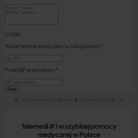
Certyfikowani lekarze
online
Szybka realizacja
4.8★
·
·
·
Telemedi #1 w szybkiej pomocy
medycznej w Polsce