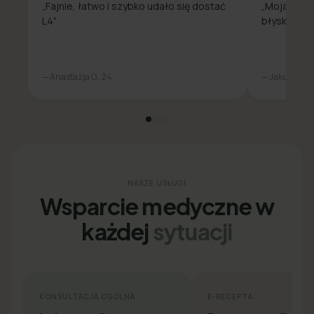
„Fajnie, łatwo i szybko udało się dostać
„Moja spra
L4"
błyskawicz
— Anastazja O., 24
— Jakub L., 31
NASZE USŁUGI
Wsparcie medyczne w
każdej
sytuacji
KONSULTACJA OGÓLNA
E-RECEPTA