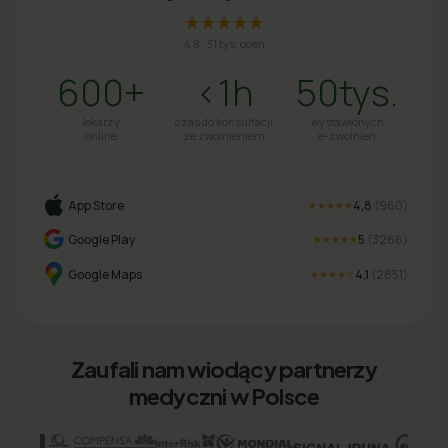
★★★★★
4.8
·
31 tys. ocen
600+
<1h
50tys.
lekarzy
czas do konsultacji
wystawionych
online
ze zwolnieniem
e-zwolnień
App Store
4,8
(
960
)
★★★★★
Google Play
5
(
3266
)
★★★★★
Google Maps
4,1
(
2851
)
★★★★
★
Zaufali nam wiodący partnerzy
medyczni w Polsce