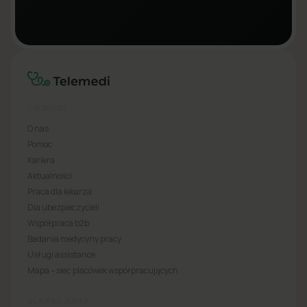
TELEMEDI
O nas
Pomoc
Kariera
Aktualności
Praca dla lekarza
Dla ubezpieczycieli
Współpraca b2b
Badania medycyny pracy
Usługi assistance
Mapa – sieć placówek współpracujących
DLA PACJENTA