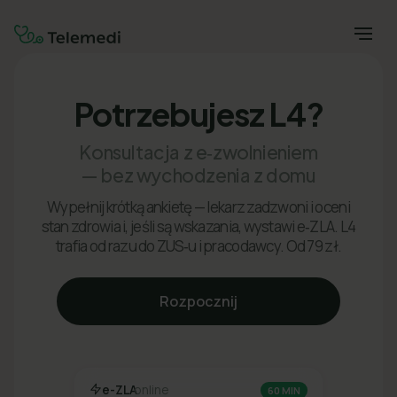
Potrzebujesz L4?
Konsultacja z e‑zwolnieniem
— bez wychodzenia z domu
Wypełnij krótką ankietę — lekarz zadzwoni i oceni
stan zdrowia i, jeśli są wskazania, wystawi e‑ZLA. L4
trafia od razu do ZUS‑u i pracodawcy. Od 79 zł.
Rozpocznij
e-ZLA
online
60 MIN