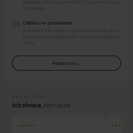
zadzwoni, aby przeprowadzić z Tobą konsultację
zdrowotną.
03
Odbierz e-zwolnienie
Jeśli lekarz zdecyduje, e-zwolnienie trafi do ZUS i
pracodawcy automatycznie — bez wychodzenia z
domu.
Rozpocznij →
OPINIE PACJENTÓW
Ich słowa,
nie nasze
★★★★★
★★★★★