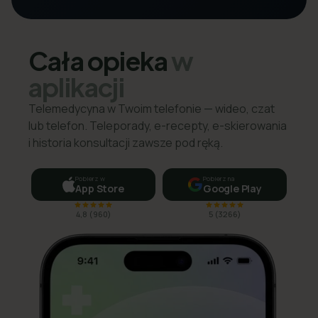
Cała opieka
w
aplikacji
Telemedycyna w Twoim telefonie — wideo, czat
lub telefon. Teleporady, e-recepty, e-skierowania
i historia konsultacji zawsze pod ręką.
Pobierz w
Pobierz na
App Store
Google Play
4,8
(
960
)
5
(
3266
)