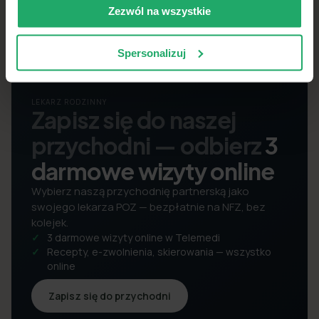
Zezwól na wszystkie
Spersonalizuj
LEKARZ RODZINNY
Zapisz się do naszej
przychodni — odbierz
3
darmowe wizyty online
Wybierz naszą przychodnię partnerską jako
swojego lekarza POZ — bezpłatnie na NFZ, bez
kolejek.
3 darmowe wizyty online w Telemedi
Recepty, e-zwolnienia, skierowania — wszystko
online
Zapisz się do przychodni