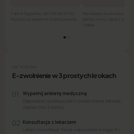
7 dni w tygodniu, od 7:00 do 23:00.
Nie musisz wychodzić z łó
Wystarczy wypełnić krótką ankietę.
jesteś chory. Lekarz zadzw
Ciebie.
JAK TO DZIAŁA
E-zwolnienie w 3 prostych krokach
01
Wypełnij ankietę medyczną
Odpowiedz na kilka pytań o swoim stanie zdrowia.
Zajmie Ci to 2 minuty.
02
Konsultacja z lekarzem
Lekarz zweryfikuje Twoje odpowiedzi w ciągu 1h i