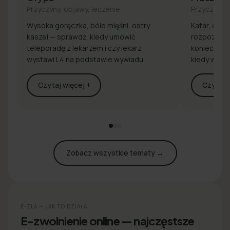
Przyczyny, objawy, leczenie
Przyczyny, 
Wysoka gorączka, bóle mięśni, ostry
Katar, drap
kaszel — sprawdź, kiedy umówić
rozpoznaj 
teleporadę z lekarzem i czy lekarz
konieczna j
wystawi L4 na podstawie wywiadu.
kiedy wyst
Czytaj więcej +
Czytaj w
Zobacz wszystkie tematy →
E-ZLA — JAK TO DZIAŁA
E-zwolnienie online — najczęstsze