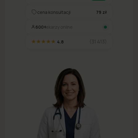
cena konsultacji
79 zł
600+
lekarzy online
(31 413)
4.8