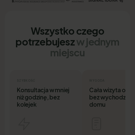
Wszystko czego
potrzebujesz
w jednym
miejscu
SZYBKOŚĆ
WYGODA
Konsultacja w mniej
Cała wizyta onlin
niż godzinę, bez
bez wychodzenia
kolejek
domu