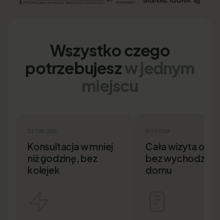
Wszystko czego
potrzebujesz
w jednym
miejscu
SZYBKOŚĆ
WYGODA
Konsultacja w mniej
Cała wizyta onlin
niż godzinę, bez
bez wychodzenia
kolejek
domu