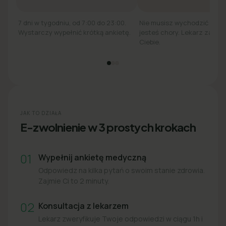
7 dni w tygodniu, od 7:00 do 23:00.
Nie musisz wychodzić z łó
Wystarczy wypełnić krótką ankietę.
jesteś chory. Lekarz zadzw
Ciebie.
JAK TO DZIAŁA
E-zwolnienie w 3 prostych krokach
01
Wypełnij ankietę medyczną
Odpowiedz na kilka pytań o swoim stanie zdrowia.
Zajmie Ci to 2 minuty.
02
Konsultacja z lekarzem
Lekarz zweryfikuje Twoje odpowiedzi w ciągu 1h i