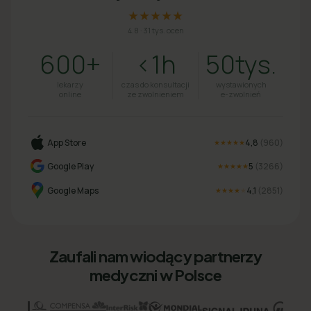
★★★★★
4.8
·
31 tys. ocen
600+
<1h
50tys.
lekarzy
czas do konsultacji
wystawionych
online
ze zwolnieniem
e-zwolnień
App Store
4,8
(
960
)
★★★★★
Google Play
5
(
3266
)
★★★★★
Google Maps
4,1
(
2851
)
★★★★
★
Zaufali nam wiodący partnerzy
medyczni w Polsce