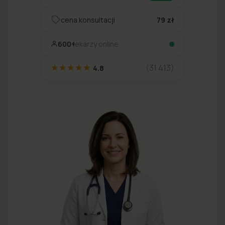
cena konsultacji
79 zł
600+
lekarzy online
(31 413)
4.8