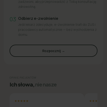
zadzwoni, aby przeprowadzić z Tobą konsultację
zdrowotną.
03
Odbierz e-zwolnienie
Jeśli lekarz zdecyduje, e-zwolnienie trafi do ZUS i
pracodawcy automatycznie — bez wychodzenia z
domu.
Rozpocznij →
OPINIE PACJENTÓW
Ich słowa,
nie nasze
★★★★★
★★★★★