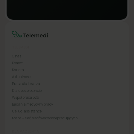
TELEMEDI
O nas
Pomoc
Kariera
Aktualności
Praca dla lekarza
Dla ubezpieczycieli
Współpraca b2b
Badania medycyny pracy
Usługi assistance
Mapa – sieć placówek współpracujących
DLA PACJENTA