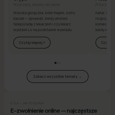
Przyczyny, objawy, leczenie
Przyczyny, 
Wysoka gorączka, bóle mięśni, ostry
Katar, drap
kaszel — sprawdź, kiedy umówić
rozpoznaj 
teleporadę z lekarzem i czy lekarz
konieczna j
wystawi L4 na podstawie wywiadu.
kiedy wyst
Czytaj więcej +
Czytaj w
Zobacz wszystkie tematy →
E-ZLA — JAK TO DZIAŁA
E-zwolnienie online — najczęstsze