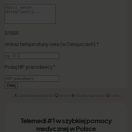
Certyfikowani lekarze
online
Szybka realizacja
4.8★
·
·
·
Telemedi #1 w szybkiej pomocy
medycznej w Polsce