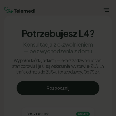
Potrzebujesz L4?
Konsultacja z e‑zwolnieniem
— bez wychodzenia z domu
Wypełnij krótką ankietę — lekarz zadzwoni i oceni
stan zdrowia i, jeśli są wskazania, wystawi e‑ZLA. L4
trafia od razu do ZUS‑u i pracodawcy. Od 79 zł.
Rozpocznij
e-ZLA
online
60 MIN