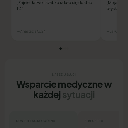
„Fajnie, łatwo i szybko udało się dostać
„Moja spra
L4"
błyskawicz
— Anastazja O., 24
— Jakub L., 31
NASZE USŁUGI
Wsparcie medyczne w
każdej
sytuacji
KONSULTACJA OGÓLNA
E-RECEPTA