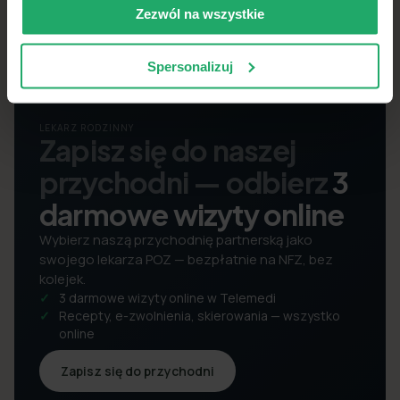
Zezwól na wszystkie
Spersonalizuj
LEKARZ RODZINNY
Zapisz się do naszej
przychodni — odbierz
3
darmowe wizyty online
Wybierz naszą przychodnię partnerską jako
swojego lekarza POZ — bezpłatnie na NFZ, bez
kolejek.
3 darmowe wizyty online w Telemedi
Recepty, e-zwolnienia, skierowania — wszystko
online
Zapisz się do przychodni