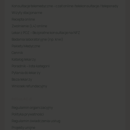
Konsultacje telemedyczne – czat online i telekonsultacje / teleporady
Wizyty stacjonarne
Recepta online
Zwolnienie (L4) online
Lekarz POZ – Bezpłatne konsultacje na NFZ
Badania laboratoryjne (np. krwi)
Pakiety Medyczne
Cennik
Katalog lekarzy
Poradnik – lista kategorii
Pytania do lekarzy
Baza lekarzy
Wniosek refundacyjny
REGULACJE
Regulamin organizacyjny
Polityka prywatności
Regulamin świadczenia usług
Projekty unijne