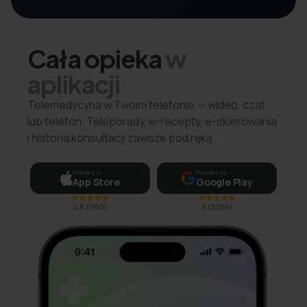
Cała opieka
w
aplikacji
Telemedycyna w Twoim telefonie — wideo, czat
lub telefon. Teleporady, e-recepty, e-skierowania
i historia konsultacji zawsze pod ręką.
Pobierz w
Pobierz na
App Store
Google Play
4,8
(
960
)
5
(
3266
)