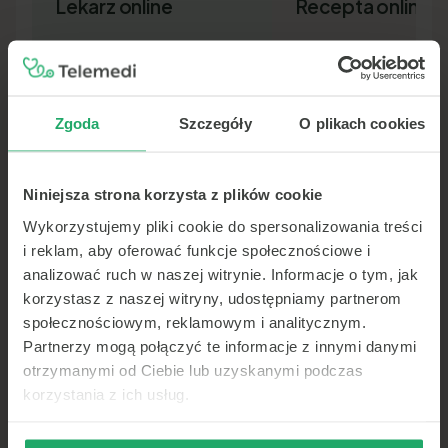
Lekarz online
Recepta online
Zgoda
Szczegóły
O plikach cookies
Niniejsza strona korzysta z plików cookie
Lekarz pierwszego kontaktu w 15
Nowa recepta lub przedłuż
minut — wideo, telefon lub czat.
leków bez wizyty osobiście.
Wykorzystujemy pliki cookie do spersonalizowania treści
Dokument SMS-em lub e-ma
i reklam, aby oferować funkcje społecznościowe i
analizować ruch w naszej witrynie. Informacje o tym, jak
korzystasz z naszej witryny, udostępniamy partnerom
społecznościowym, reklamowym i analitycznym.
Partnerzy mogą połączyć te informacje z innymi danymi
otrzymanymi od Ciebie lub uzyskanymi podczas
korzystania z ich usług.