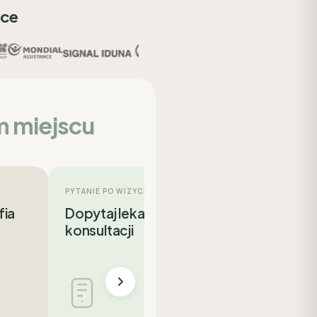
sce
m miejscu
PYTANIE PO WIZYCIE
fia
Dopytaj lekarza po
konsultacji