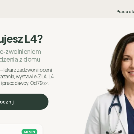
Praca dl
ujesz L4?
 e‑zwolnieniem
dzenia z domu
— lekarz zadzwoni i oceni
skazania, wystawi e‑ZLA. L4
 i pracodawcy. Od 79 zł.
ocznij
60 MIN