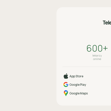
Tel
600+
lekarzy
online
App Store
Google Play
Google Maps