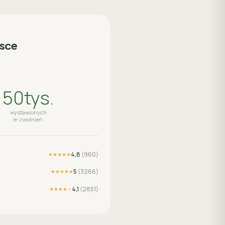
lsce
50tys.
wystawionych
e-zwolnień
4,8
(
960
)
★★★★★
5
(
3266
)
★★★★★
4,1
(
2851
)
★★★★
★