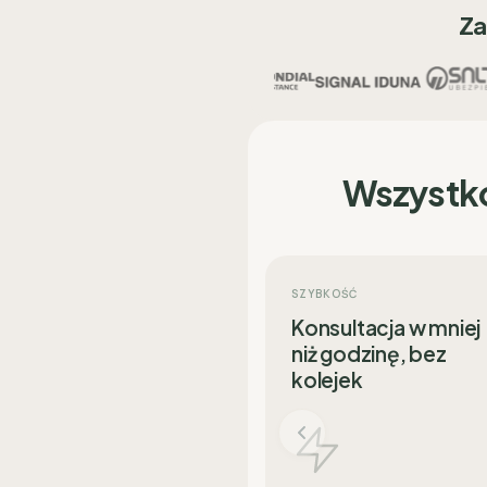
Za
Wszystk
SZYBKOŚĆ
Konsultacja w mniej
niż godzinę, bez
kolejek