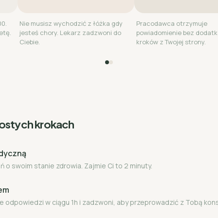
00.
Nie musisz wychodzić z łóżka gdy
Pracodawca otrzymuje
etę.
jesteś chory. Lekarz zadzwoni do
powiadomienie bez dodat
Ciebie.
kroków z Twojej strony.
rostych krokach
edyczną
 o swoim stanie zdrowia. Zajmie Ci to 2 minuty.
zem
e odpowiedzi w ciągu 1h i zadzwoni, aby przeprowadzić z Tobą kon