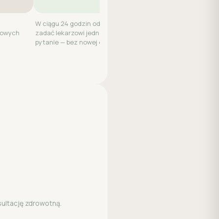
W ciągu 24 godzin od wizyty możesz
kowych
zadać lekarzowi jedno dodatkowe
pytanie — bez nowej opłaty.
sultację zdrowotną.