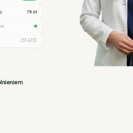
ji
79 zł
ine
(31 413)