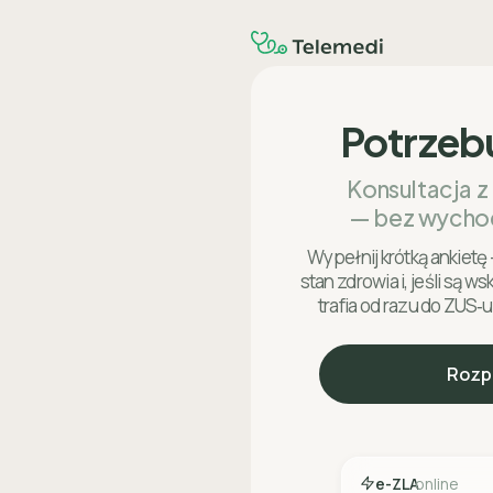
Potrzeb
Konsultacja z
— bez wycho
Wypełnij krótką ankietę 
stan zdrowia i, jeśli są w
trafia od razu do ZUS‑u
Rozp
e-ZLA
online