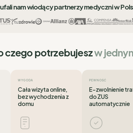
ufali nam wiodący partnerzy medyczni w Pol
o czego potrzebujesz
w jedny
WYGODA
PEWNOŚĆ
Cała wizyta online,
E-zwolnienie tra
bez wychodzenia z
do ZUS
domu
automatycznie