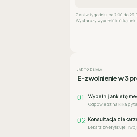
7 dni w tygodniu, od 7:00 do 23:
Wystarczy wypełnić krótką anki
JAK TO DZIAŁA
E-zwolnienie w 3 p
01
Wypełnij ankietę m
Odpowiedz na kilka pytań
02
Konsultacja z lekar
Lekarz zweryfikuje Twoj