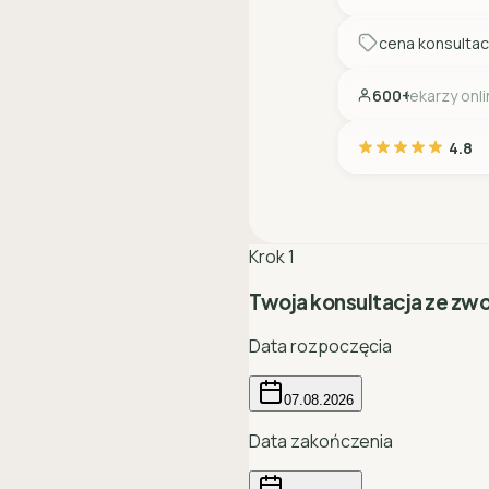
cena konsultac
600+
lekarzy onl
4.8