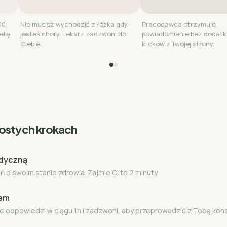
00.
Nie musisz wychodzić z łóżka gdy
Pracodawca otrzymuje
etę.
jesteś chory. Lekarz zadzwoni do
powiadomienie bez dodat
Ciebie.
kroków z Twojej strony.
rostych krokach
edyczną
 o swoim stanie zdrowia. Zajmie Ci to 2 minuty.
zem
e odpowiedzi w ciągu 1h i zadzwoni, aby przeprowadzić z Tobą kon