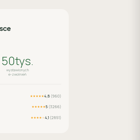
lsce
50tys.
wystawionych
e-zwolnień
4,8
(
960
)
★★★★★
5
(
3266
)
★★★★★
4,1
(
2851
)
★★★★
★