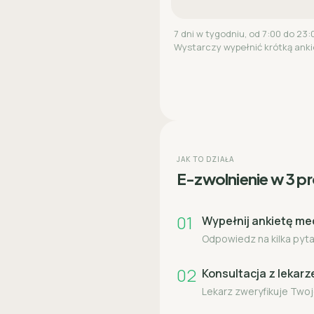
7 dni w tygodniu, od 7:00 do 23:
Wystarczy wypełnić krótką anki
JAK TO DZIAŁA
E-zwolnienie w 3 p
01
Wypełnij ankietę m
Odpowiedz na kilka pytań
02
Konsultacja z lekar
Lekarz zweryfikuje Twoj