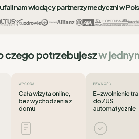
ufali nam wiodący partnerzy medyczni w Pol
o czego potrzebujesz
w jedny
WYGODA
PEWNOŚĆ
Cała wizyta online,
E-zwolnienie tra
bez wychodzenia z
do ZUS
domu
automatycznie