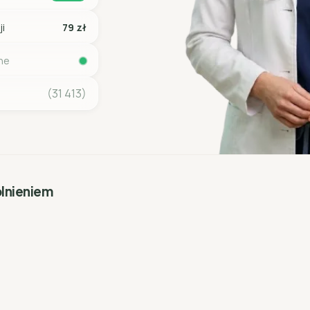
ji
79 zł
ine
(31 413)