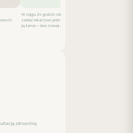
W ciągu 24 godzin od wizyty możesz
kowych
zadać lekarzowi jedno dodatkowe
pytanie — bez nowej opłaty.
sultację zdrowotną.