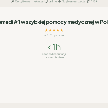
Certyfikowani lekarze
online
Szybka realizacja
4.8★
·
·
·
emedi #1 w szybkiej pomocy medycznej w Po
★★★★★
4.8
·
31 tys. ocen
<1h
czas do konsultacji
ze zwolnieniem