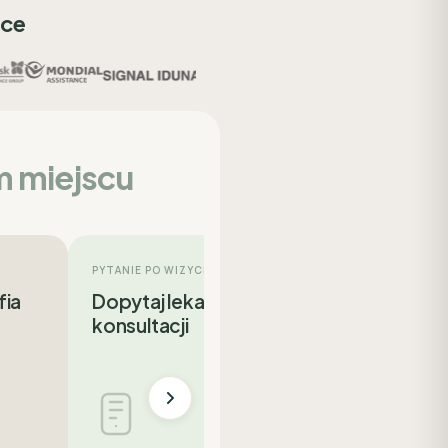
sce
m miejscu
PYTANIE PO WIZYCIE
fia
Dopytaj lekarza po
konsultacji