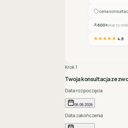
cena konsultac
600+
lekarzy onl
4.8