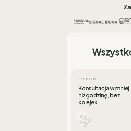
Za
Wszystk
SZYBKOŚĆ
Konsultacja w mniej
niż godzinę, bez
kolejek