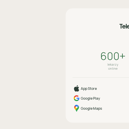
Tel
600+
lekarzy
online
App Store
Google Play
Google Maps