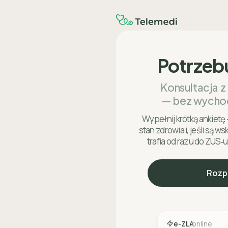
Potrzeb
Konsultacja z
— bez wycho
Wypełnij krótką ankietę 
stan zdrowia i, jeśli są w
trafia od razu do ZUS‑u
Rozp
e-ZLA
online