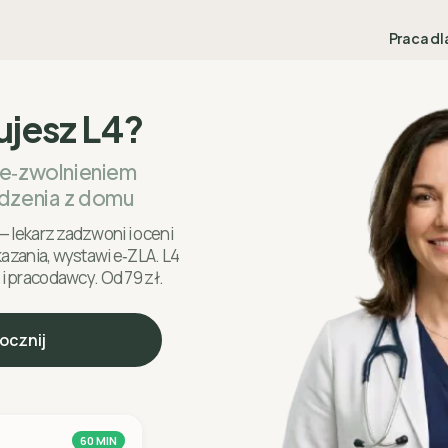
Praca dl
ujesz L4?
 e‑zwolnieniem
dzenia z domu
— lekarz zadzwoni i oceni
skazania, wystawi e‑ZLA. L4
 i pracodawcy. Od 79 zł.
ocznij
60 MIN