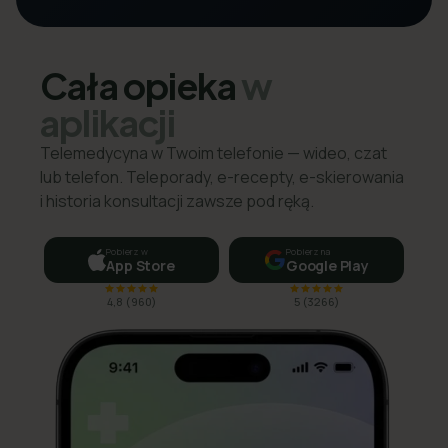
Cała opieka
w
aplikacji
Telemedycyna w Twoim telefonie — wideo, czat
lub telefon. Teleporady, e-recepty, e-skierowania
i historia konsultacji zawsze pod ręką.
Pobierz w
Pobierz na
App Store
Google Play
4,8
(
960
)
5
(
3266
)