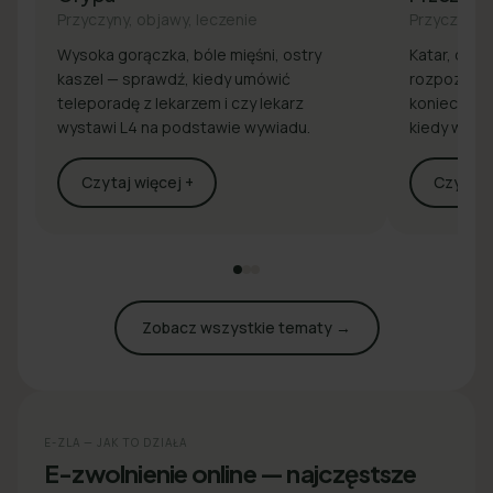
Przyczyny, objawy, leczenie
Przyczyny, 
Wysoka gorączka, bóle mięśni, ostry
Katar, drap
kaszel — sprawdź, kiedy umówić
rozpoznaj 
teleporadę z lekarzem i czy lekarz
konieczna j
wystawi L4 na podstawie wywiadu.
kiedy wyst
Czytaj więcej +
Czytaj w
Zobacz wszystkie tematy →
E-ZLA — JAK TO DZIAŁA
E-zwolnienie online — najczęstsze