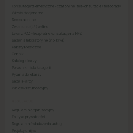
Konsultacje telemedyczne – czat online i telekonsultacje / teleporady
Wizyty stacjonarne
Recepta online
Zwolnienie (L4) online
Lekarz POZ – Bezpłatne konsultacje na NFZ
Badania laboratoryjne (np. krwi)
Pakiety Medyczne
Cennik
Katalog lekarzy
Poradnik – lista kategorii
Pytania do lekarzy
Baza lekarzy
Wniosek refundacyjny
REGULACJE
Regulamin organizacyjny
Polityka prywatności
Regulamin świadczenia usług
Projekty unijne