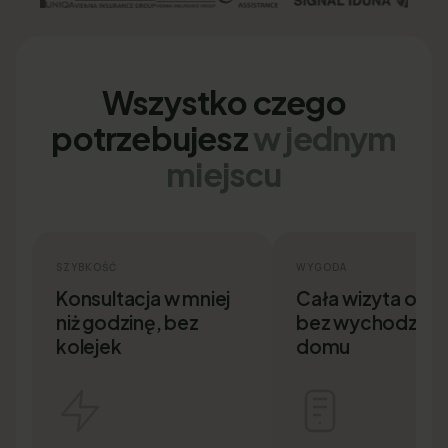
Wszystko czego
potrzebujesz
w jednym
miejscu
SZYBKOŚĆ
WYGODA
Konsultacja w mniej
Cała wizyta onlin
niż godzinę, bez
bez wychodzenia
kolejek
domu