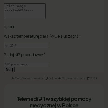
Certyfikowani lekarze
online
Szybka realizacja
4.8★
·
·
·
Telemedi #1 w szybkiej pomocy
medycznej w Polsce