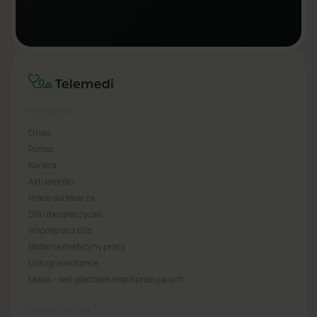
TELEMEDI
O nas
Pomoc
Kariera
Aktualności
Praca dla lekarza
Dla ubezpieczycieli
Współpraca b2b
Badania medycyny pracy
Usługi assistance
Mapa – sieć placówek współpracujących
DLA PACJENTA