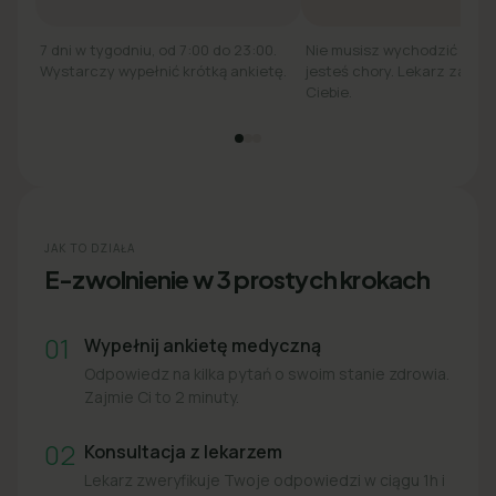
7 dni w tygodniu, od 7:00 do 23:00.
Nie musisz wychodzić z łó
Wystarczy wypełnić krótką ankietę.
jesteś chory. Lekarz zadzw
Ciebie.
JAK TO DZIAŁA
E-zwolnienie w 3 prostych krokach
01
Wypełnij ankietę medyczną
Odpowiedz na kilka pytań o swoim stanie zdrowia.
Zajmie Ci to 2 minuty.
02
Konsultacja z lekarzem
Lekarz zweryfikuje Twoje odpowiedzi w ciągu 1h i