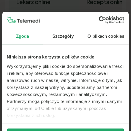
Lekarz online
Recepta online
Zgoda
Szczegóły
O plikach cookies
Niniejsza strona korzysta z plików cookie
Lekarz pierwszego kontaktu w 15
Nowa recepta lub przedłuż
minut — wideo, telefon lub czat.
leków bez wizyty osobiście.
Wykorzystujemy pliki cookie do spersonalizowania treści
Dokument SMS-em lub e-ma
i reklam, aby oferować funkcje społecznościowe i
analizować ruch w naszej witrynie. Informacje o tym, jak
korzystasz z naszej witryny, udostępniamy partnerom
społecznościowym, reklamowym i analitycznym.
Partnerzy mogą połączyć te informacje z innymi danymi
otrzymanymi od Ciebie lub uzyskanymi podczas
korzystania z ich usług.