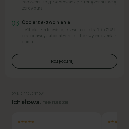
zadzwoni, aby przeprowadzić z Tobą konsultację
zdrowotną.
03
Odbierz e-zwolnienie
Jeśli lekarz zdecyduje, e-zwolnienie trafi do ZUS i
pracodawcy automatycznie — bez wychodzenia z
domu.
Rozpocznij →
OPINIE PACJENTÓW
Ich słowa,
nie nasze
★★★★★
★★★★★