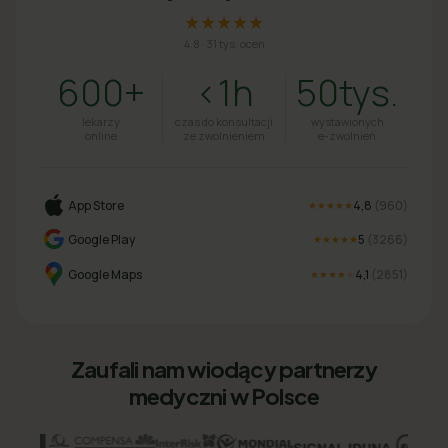
★★★★★
4.8
·
31 tys. ocen
600+
<1h
50tys.
lekarzy
czas do konsultacji
wystawionych
online
ze zwolnieniem
e-zwolnień
App Store
4,8
(
960
)
★★★★★
Google Play
5
(
3266
)
★★★★★
Google Maps
4,1
(
2851
)
★★★★
★
Zaufali nam wiodący partnerzy
medyczni w Polsce