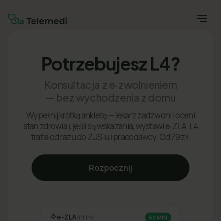
Potrzebujesz L4?
Konsultacja z e‑zwolnieniem
— bez wychodzenia z domu
Wypełnij krótką ankietę — lekarz zadzwoni i oceni
stan zdrowia i, jeśli są wskazania, wystawi e‑ZLA. L4
trafia od razu do ZUS‑u i pracodawcy. Od 79 zł.
Rozpocznij
e-ZLA
online
60 MIN