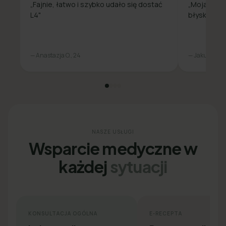
„Fajnie, łatwo i szybko udało się dostać
„Moja spra
L4"
błyskawicz
— Anastazja O., 24
— Jakub L., 31
NASZE USŁUGI
Wsparcie medyczne w
każdej
sytuacji
KONSULTACJA OGÓLNA
E-RECEPTA