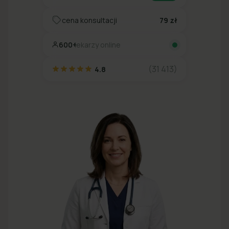
cena konsultacji
79 zł
600+
lekarzy online
(31 413)
4.8