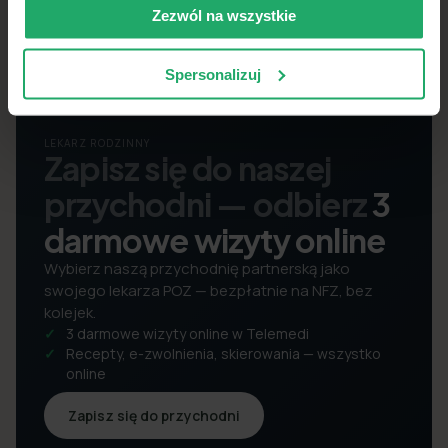
Zezwól na wszystkie
Spersonalizuj
LEKARZ RODZINNY
Zapisz się do naszej
przychodni — odbierz
3
darmowe wizyty online
Wybierz naszą przychodnię partnerską jako
swojego lekarza POZ — bezpłatnie na NFZ, bez
kolejek.
3 darmowe wizyty online w Telemedi
Recepty, e-zwolnienia, skierowania — wszystko
online
Zapisz się do przychodni