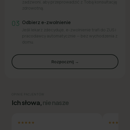
zadzwoni, aby przeprowadzić z Tobą konsultację
zdrowotną.
03
Odbierz e-zwolnienie
Jeśli lekarz zdecyduje, e-zwolnienie trafi do ZUS i
pracodawcy automatycznie — bez wychodzenia z
domu.
Rozpocznij →
OPINIE PACJENTÓW
Ich słowa,
nie nasze
★★★★★
★★★★★