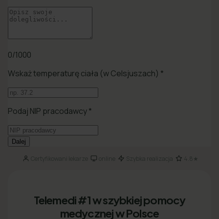
Certyfikowani lekarze
online
Szybka realizacja
4.8★
·
·
·
Telemedi #1 w szybkiej pomocy
medycznej w Polsce