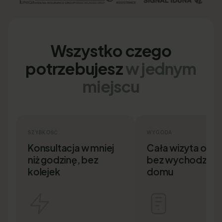
Wszystko czego
potrzebujesz
w jednym
miejscu
SZYBKOŚĆ
WYGODA
Konsultacja w mniej
Cała wizyta onlin
niż godzinę, bez
bez wychodzenia
kolejek
domu