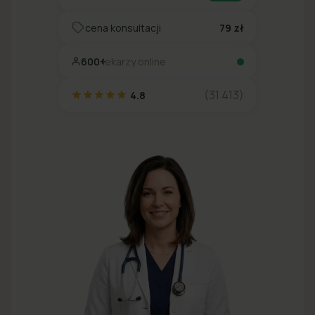
cena konsultacji
79 zł
600+
lekarzy online
(31 413)
4.8