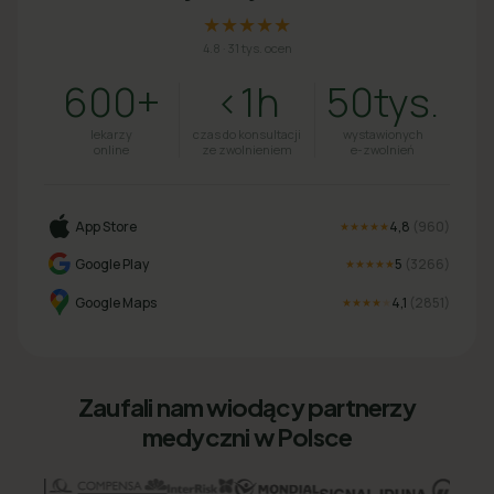
★★★★★
4.8
·
31 tys. ocen
600+
<1h
50tys.
lekarzy
czas do konsultacji
wystawionych
online
ze zwolnieniem
e-zwolnień
App Store
4,8
(
960
)
★★★★★
Google Play
5
(
3266
)
★★★★★
Google Maps
4,1
(
2851
)
★★★★
★
Zaufali nam wiodący partnerzy
medyczni w Polsce