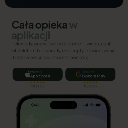
Cała opieka
w
aplikacji
Telemedycyna w Twoim telefonie — wideo, czat
lub telefon. Teleporady, e-recepty, e-skierowania
i historia konsultacji zawsze pod ręką.
Pobierz w
Pobierz na
App Store
Google Play
4,8
(
960
)
5
(
3266
)