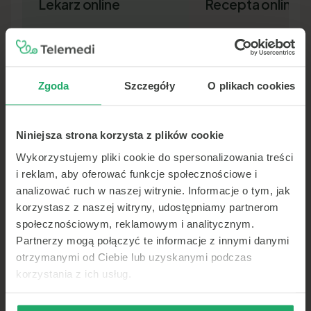
Lekarz online
Recepta online
Zgoda
Szczegóły
O plikach cookies
Niniejsza strona korzysta z plików cookie
Lekarz pierwszego kontaktu w 15
Nowa recepta lub przedłuż
minut — wideo, telefon lub czat.
leków bez wizyty osobiście.
Wykorzystujemy pliki cookie do spersonalizowania treści
Dokument SMS-em lub e-ma
i reklam, aby oferować funkcje społecznościowe i
analizować ruch w naszej witrynie. Informacje o tym, jak
korzystasz z naszej witryny, udostępniamy partnerom
społecznościowym, reklamowym i analitycznym.
Partnerzy mogą połączyć te informacje z innymi danymi
otrzymanymi od Ciebie lub uzyskanymi podczas
korzystania z ich usług.