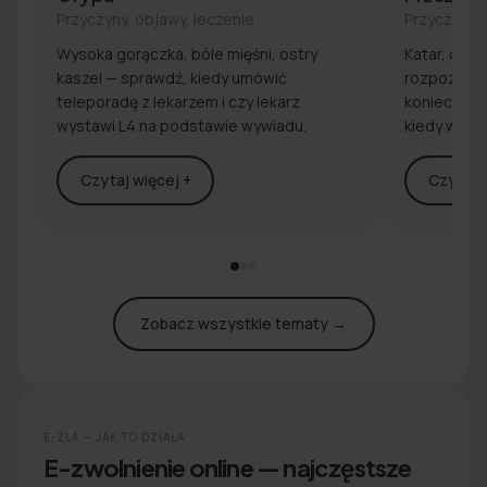
Przyczyny, objawy, leczenie
Przyczyny, 
Wysoka gorączka, bóle mięśni, ostry
Katar, drap
kaszel — sprawdź, kiedy umówić
rozpoznaj 
teleporadę z lekarzem i czy lekarz
konieczna j
wystawi L4 na podstawie wywiadu.
kiedy wyst
Czytaj więcej +
Czytaj w
Zobacz wszystkie tematy →
E-ZLA — JAK TO DZIAŁA
E-zwolnienie online — najczęstsze