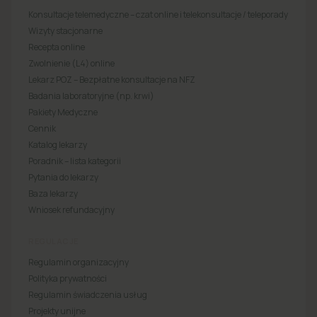
Konsultacje telemedyczne – czat online i telekonsultacje / teleporady
Wizyty stacjonarne
Recepta online
Zwolnienie (L4) online
Lekarz POZ – Bezpłatne konsultacje na NFZ
Badania laboratoryjne (np. krwi)
Pakiety Medyczne
Cennik
Katalog lekarzy
Poradnik – lista kategorii
Pytania do lekarzy
Baza lekarzy
Wniosek refundacyjny
REGULACJE
Regulamin organizacyjny
Polityka prywatności
Regulamin świadczenia usług
Projekty unijne