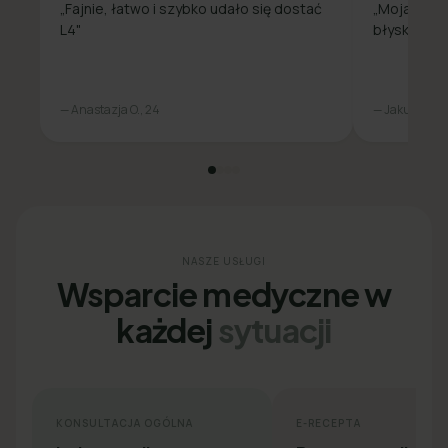
„Fajnie, łatwo i szybko udało się dostać
„Moja spra
L4"
błyskawicz
— Anastazja O., 24
— Jakub L., 31
NASZE USŁUGI
Wsparcie medyczne w
każdej
sytuacji
KONSULTACJA OGÓLNA
E-RECEPTA