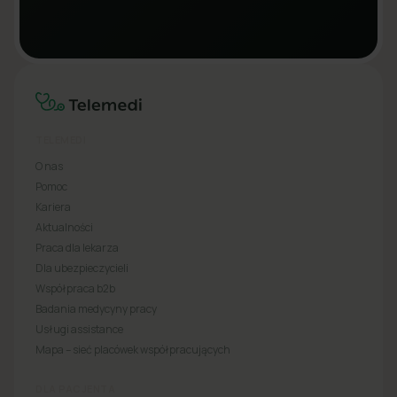
TELEMEDI
O nas
Pomoc
Kariera
Aktualności
Praca dla lekarza
Dla ubezpieczycieli
Współpraca b2b
Badania medycyny pracy
Usługi assistance
Mapa – sieć placówek współpracujących
DLA PACJENTA