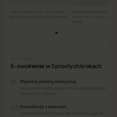
7 dni w tygodniu, od 7:00 do 23:00.
Nie musisz wychodzić z łó
Wystarczy wypełnić krótką ankietę.
jesteś chory. Lekarz zadzw
Ciebie.
JAK TO DZIAŁA
E-zwolnienie w 3 prostych krokach
01
Wypełnij ankietę medyczną
Odpowiedz na kilka pytań o swoim stanie zdrowia.
Zajmie Ci to 2 minuty.
02
Konsultacja z lekarzem
Lekarz zweryfikuje Twoje odpowiedzi w ciągu 1h i