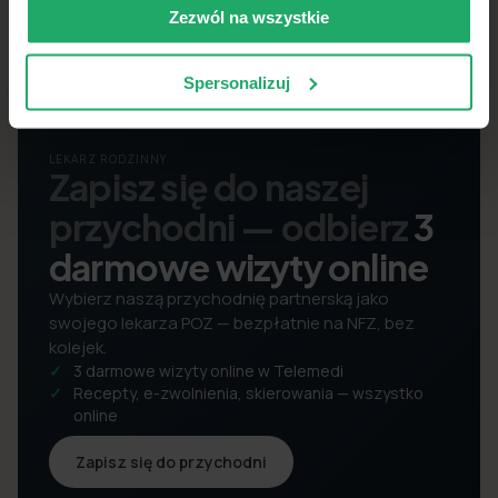
Zezwól na wszystkie
Spersonalizuj
LEKARZ RODZINNY
Zapisz się do naszej
przychodni — odbierz
3
darmowe wizyty online
Wybierz naszą przychodnię partnerską jako
swojego lekarza POZ — bezpłatnie na NFZ, bez
kolejek.
3 darmowe wizyty online w Telemedi
Recepty, e-zwolnienia, skierowania — wszystko
online
Zapisz się do przychodni