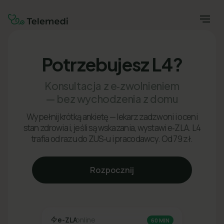
Potrzebujesz L4?
Konsultacja z e‑zwolnieniem
— bez wychodzenia z domu
Wypełnij krótką ankietę — lekarz zadzwoni i oceni
stan zdrowia i, jeśli są wskazania, wystawi e‑ZLA. L4
trafia od razu do ZUS‑u i pracodawcy. Od 79 zł.
Rozpocznij
e-ZLA
online
60 MIN