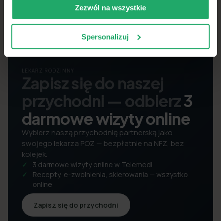
Zezwól na wszystkie
Spersonalizuj
LEKARZ RODZINNY
Zapisz się do naszej
przychodni — odbierz
3
darmowe wizyty online
Wybierz naszą przychodnię partnerską jako
swojego lekarza POZ — bezpłatnie na NFZ, bez
kolejek.
3 darmowe wizyty online w Telemedi
Recepty, e-zwolnienia, skierowania — wszystko
online
Zapisz się do przychodni