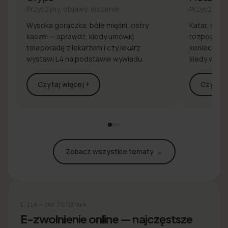
Przyczyny, objawy, leczenie
Przyczyny, 
Wysoka gorączka, bóle mięśni, ostry
Katar, drap
kaszel — sprawdź, kiedy umówić
rozpoznaj 
teleporadę z lekarzem i czy lekarz
konieczna j
wystawi L4 na podstawie wywiadu.
kiedy wyst
Czytaj więcej +
Czytaj w
Zobacz wszystkie tematy →
E-ZLA — JAK TO DZIAŁA
E-zwolnienie online — najczęstsze