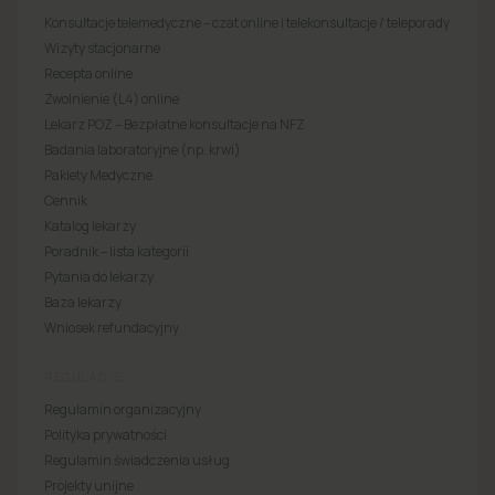
Konsultacje telemedyczne – czat online i telekonsultacje / teleporady
Wizyty stacjonarne
Recepta online
Zwolnienie (L4) online
Lekarz POZ – Bezpłatne konsultacje na NFZ
Badania laboratoryjne (np. krwi)
Pakiety Medyczne
Cennik
Katalog lekarzy
Poradnik – lista kategorii
Pytania do lekarzy
Baza lekarzy
Wniosek refundacyjny
REGULACJE
Regulamin organizacyjny
Polityka prywatności
Regulamin świadczenia usług
Projekty unijne