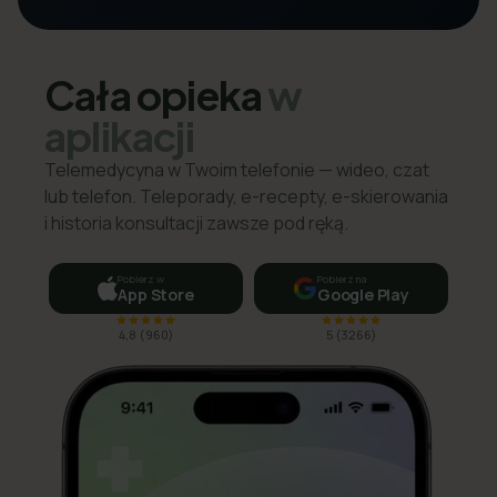
Cała opieka
w
aplikacji
Telemedycyna w Twoim telefonie — wideo, czat
lub telefon. Teleporady, e-recepty, e-skierowania
i historia konsultacji zawsze pod ręką.
Pobierz w
Pobierz na
App Store
Google Play
4,8
(
960
)
5
(
3266
)