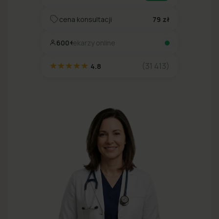
cena konsultacji
79 zł
600+
lekarzy online
(31 413)
4.8