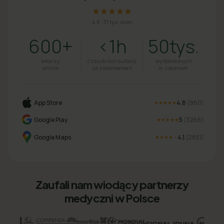
★★★★★
4.8
·
31 tys. ocen
600+
<1h
50tys.
lekarzy
czas do konsultacji
wystawionych
online
ze zwolnieniem
e-zwolnień
App Store
4,8
(
960
)
★★★★★
Google Play
5
(
3266
)
★★★★★
Google Maps
4,1
(
2851
)
★★★★
★
Zaufali nam wiodący partnerzy
medyczni w Polsce