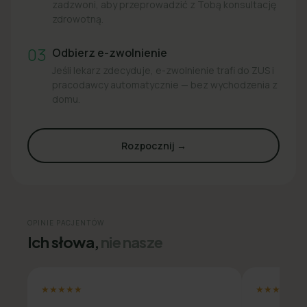
zadzwoni, aby przeprowadzić z Tobą konsultację
zdrowotną.
03
Odbierz e-zwolnienie
Jeśli lekarz zdecyduje, e-zwolnienie trafi do ZUS i
pracodawcy automatycznie — bez wychodzenia z
domu.
Rozpocznij →
OPINIE PACJENTÓW
Ich słowa,
nie nasze
★★★★★
★★★★★