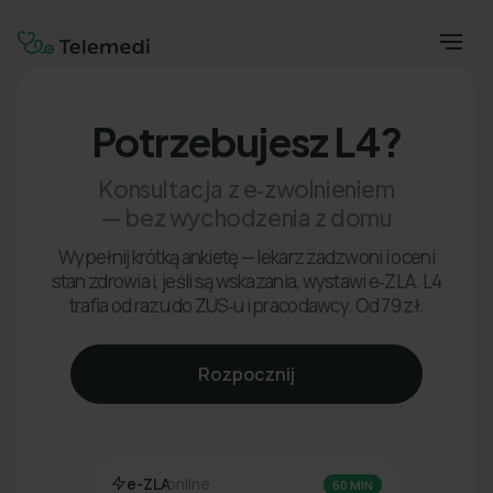
Potrzebujesz L4?
Konsultacja z e‑zwolnieniem
— bez wychodzenia z domu
Wypełnij krótką ankietę — lekarz zadzwoni i oceni
stan zdrowia i, jeśli są wskazania, wystawi e‑ZLA. L4
trafia od razu do ZUS‑u i pracodawcy. Od 79 zł.
Rozpocznij
e-ZLA
online
60 MIN