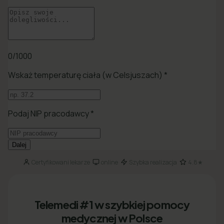
Certyfikowani lekarze
online
Szybka realizacja
4.8★
·
·
·
Telemedi #1 w szybkiej pomocy
medycznej w Polsce