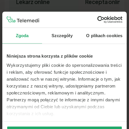
Lekarz online
Recepta online
Zgoda
Szczegóły
O plikach cookies
Niniejsza strona korzysta z plików cookie
Lekarz pierwszego kontaktu w 15
Nowa recepta lub przedłuż
minut — wideo, telefon lub czat.
leków bez wizyty osobiście.
Wykorzystujemy pliki cookie do spersonalizowania treści
Dokument SMS-em lub e-ma
i reklam, aby oferować funkcje społecznościowe i
analizować ruch w naszej witrynie. Informacje o tym, jak
korzystasz z naszej witryny, udostępniamy partnerom
społecznościowym, reklamowym i analitycznym.
Partnerzy mogą połączyć te informacje z innymi danymi
otrzymanymi od Ciebie lub uzyskanymi podczas
korzystania z ich usług.