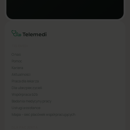
TELEMEDI
O nas
Pomoc
Kariera
Aktualności
Praca dla lekarza
Dla ubezpieczycieli
Współpraca b2b
Badania medycyny pracy
Usługi assistance
Mapa – sieć placówek współpracujących
DLA PACJENTA