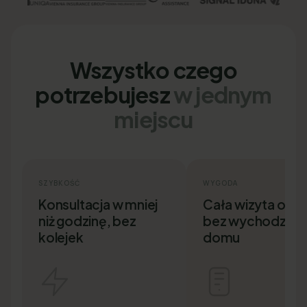
Wszystko czego
potrzebujesz
w jednym
miejscu
SZYBKOŚĆ
WYGODA
Konsultacja w mniej
Cała wizyta onlin
niż godzinę, bez
bez wychodzenia
kolejek
domu