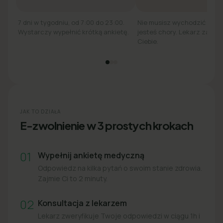
7 dni w tygodniu, od 7:00 do 23:00.
Nie musisz wychodzić z łó
Wystarczy wypełnić krótką ankietę.
jesteś chory. Lekarz zadzw
Ciebie.
JAK TO DZIAŁA
E-zwolnienie w 3 prostych krokach
01
Wypełnij ankietę medyczną
Odpowiedz na kilka pytań o swoim stanie zdrowia.
Zajmie Ci to 2 minuty.
02
Konsultacja z lekarzem
Lekarz zweryfikuje Twoje odpowiedzi w ciągu 1h i