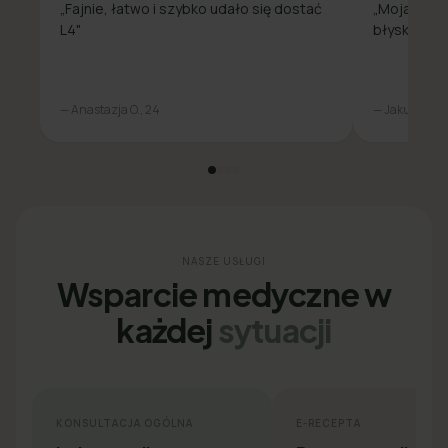
„Fajnie, łatwo i szybko udało się dostać
„Moja spra
L4"
błyskawicz
— Anastazja O., 24
— Jakub L., 31
NASZE USŁUGI
Wsparcie medyczne w
każdej
sytuacji
KONSULTACJA OGÓLNA
E-RECEPTA