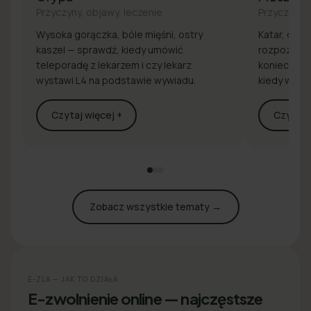
Przyczyny, objawy, leczenie
Przyczyny, 
Wysoka gorączka, bóle mięśni, ostry
Katar, drap
kaszel — sprawdź, kiedy umówić
rozpoznaj 
teleporadę z lekarzem i czy lekarz
konieczna j
wystawi L4 na podstawie wywiadu.
kiedy wyst
Czytaj więcej +
Czytaj w
Zobacz wszystkie tematy →
E-ZLA — JAK TO DZIAŁA
E-zwolnienie online — najczęstsze