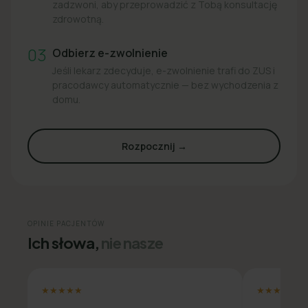
zadzwoni, aby przeprowadzić z Tobą konsultację
zdrowotną.
03
Odbierz e-zwolnienie
Jeśli lekarz zdecyduje, e-zwolnienie trafi do ZUS i
pracodawcy automatycznie — bez wychodzenia z
domu.
Rozpocznij →
OPINIE PACJENTÓW
Ich słowa,
nie nasze
★★★★★
★★★★★