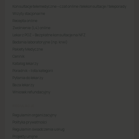
Konsultacje telemedyczne – czat online i telekonsultacje / teleporady
Wizyty stacjonarne
Recepta online
Zwolnienie (L4) online
Lekarz POZ – Bezpłatne konsultacje na NFZ
Badania laboratoryjne (np. krwi)
Pakiety Medyczne
Cennik
Katalog lekarzy
Poradnik – lista kategorii
Pytania do lekarzy
Baza lekarzy
Wniosek refundacyjny
REGULACJE
Regulamin organizacyjny
Polityka prywatności
Regulamin świadczenia usług
Projekty unijne