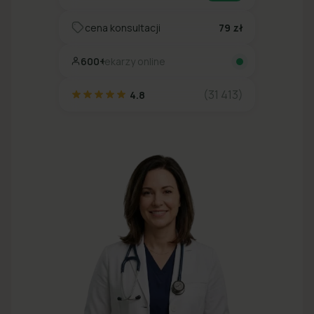
cena konsultacji
79 zł
600+
lekarzy online
(31 413)
4.8