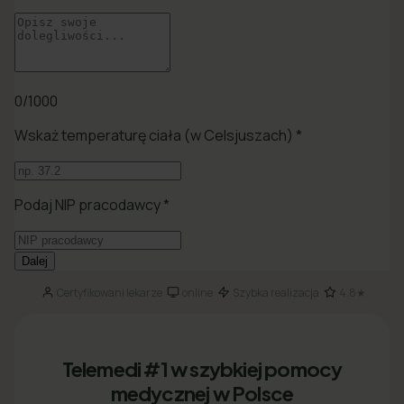
Certyfikowani lekarze
online
Szybka realizacja
4.8★
·
·
·
Telemedi #1 w szybkiej pomocy
medycznej w Polsce