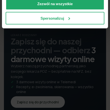
Zezwól na wszystkie
Spersonalizuj
LEKARZ RODZINNY
Zapisz się do naszej
przychodni — odbierz
3
darmowe wizyty online
Wybierz naszą przychodnię partnerską jako
swojego lekarza POZ — bezpłatnie na NFZ, bez
kolejek.
3 darmowe wizyty online w Telemedi
Recepty, e-zwolnienia, skierowania — wszystko
online
Zapisz się do przychodni