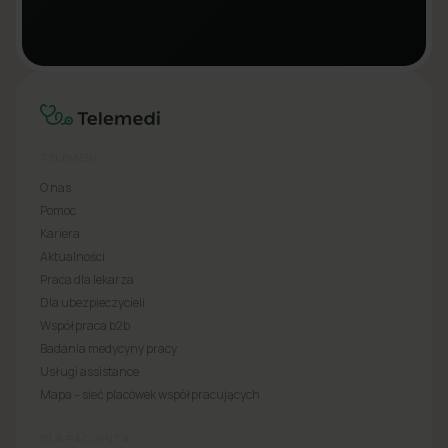
TELEMEDI
O nas
Pomoc
Kariera
Aktualności
Praca dla lekarza
Dla ubezpieczycieli
Współpraca b2b
Badania medycyny pracy
Usługi assistance
Mapa – sieć placówek współpracujących
DLA PACJENTA