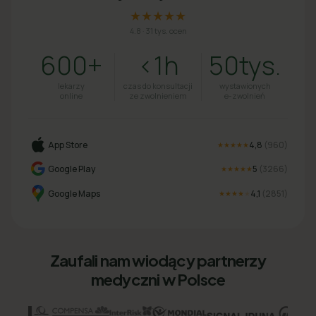
★★★★★
4.8
·
31 tys. ocen
600+
<1h
50tys.
lekarzy
czas do konsultacji
wystawionych
online
ze zwolnieniem
e-zwolnień
App Store
4,8
(
960
)
★★★★★
Google Play
5
(
3266
)
★★★★★
Google Maps
4,1
(
2851
)
★★★★
★
Zaufali nam wiodący partnerzy
medyczni w Polsce