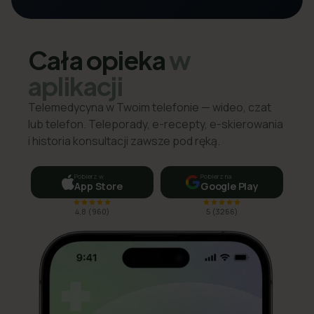
Cała opieka
w
aplikacji
Telemedycyna w Twoim telefonie — wideo, czat
lub telefon. Teleporady, e-recepty, e-skierowania
i historia konsultacji zawsze pod ręką.
Pobierz w
Pobierz na
App Store
Google Play
4,8
(
960
)
5
(
3266
)