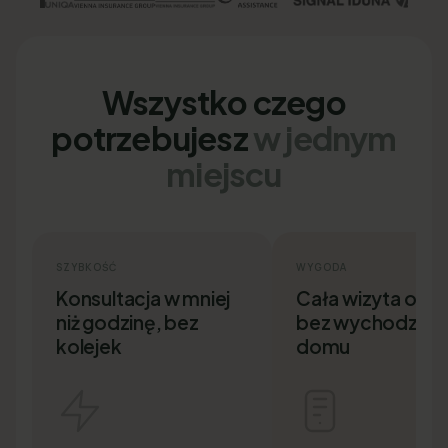
Wszystko czego
potrzebujesz
w jednym
miejscu
SZYBKOŚĆ
WYGODA
Konsultacja w mniej
Cała wizyta onlin
niż godzinę, bez
bez wychodzenia
kolejek
domu