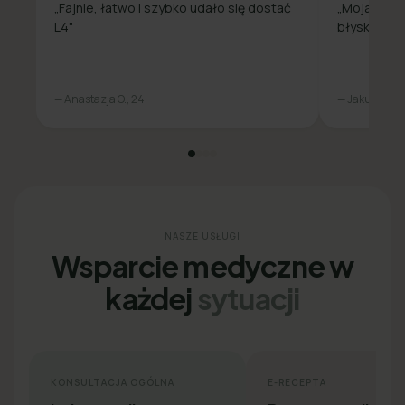
„Fajnie, łatwo i szybko udało się dostać
„Moja spra
L4"
błyskawicz
— Anastazja O., 24
— Jakub L., 31
NASZE USŁUGI
Wsparcie medyczne w
każdej
sytuacji
KONSULTACJA OGÓLNA
E-RECEPTA