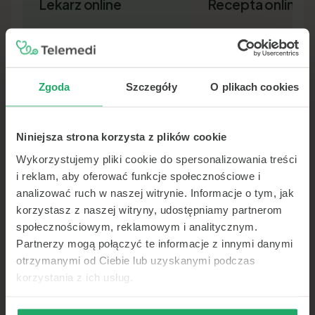
Lekarz online
Recepta online
Zgoda
Szczegóły
O plikach cookies
Niniejsza strona korzysta z plików cookie
Lekarz pierwszego kontaktu w 15
Nowa recepta lub przedłuż
minut — wideo, telefon lub czat.
leków bez wizyty osobiście.
Wykorzystujemy pliki cookie do spersonalizowania treści
Dokument SMS-em lub e-ma
i reklam, aby oferować funkcje społecznościowe i
analizować ruch w naszej witrynie. Informacje o tym, jak
korzystasz z naszej witryny, udostępniamy partnerom
społecznościowym, reklamowym i analitycznym.
Partnerzy mogą połączyć te informacje z innymi danymi
otrzymanymi od Ciebie lub uzyskanymi podczas
korzystania z ich usług.