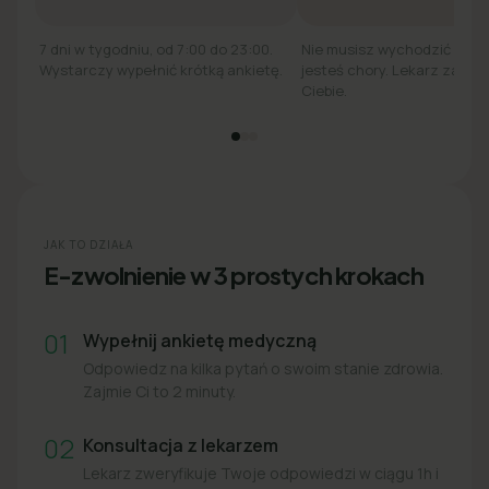
7 dni w tygodniu, od 7:00 do 23:00.
Nie musisz wychodzić z łó
Wystarczy wypełnić krótką ankietę.
jesteś chory. Lekarz zadzw
Ciebie.
JAK TO DZIAŁA
E-zwolnienie w 3 prostych krokach
01
Wypełnij ankietę medyczną
Odpowiedz na kilka pytań o swoim stanie zdrowia.
Zajmie Ci to 2 minuty.
02
Konsultacja z lekarzem
Lekarz zweryfikuje Twoje odpowiedzi w ciągu 1h i