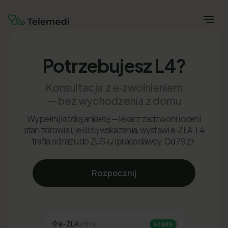
Potrzebujesz L4?
Konsultacja z e‑zwolnieniem
— bez wychodzenia z domu
Wypełnij krótką ankietę — lekarz zadzwoni i oceni
stan zdrowia i, jeśli są wskazania, wystawi e‑ZLA. L4
trafia od razu do ZUS‑u i pracodawcy. Od 79 zł.
Rozpocznij
e-ZLA
online
60 MIN