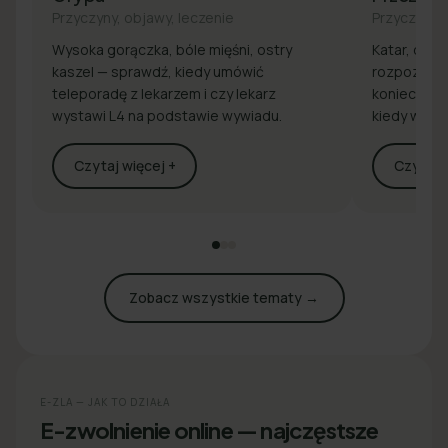
Przyczyny, objawy, leczenie
Przyczyny, 
Wysoka gorączka, bóle mięśni, ostry
Katar, drap
kaszel — sprawdź, kiedy umówić
rozpoznaj 
teleporadę z lekarzem i czy lekarz
konieczna j
wystawi L4 na podstawie wywiadu.
kiedy wyst
Czytaj więcej +
Czytaj w
Zobacz wszystkie tematy →
E-ZLA — JAK TO DZIAŁA
E-zwolnienie online — najczęstsze