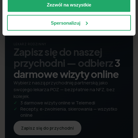
Zezwól na wszystkie
Spersonalizuj
LEKARZ RODZINNY
Zapisz się do naszej
przychodni — odbierz
3
darmowe wizyty online
Wybierz naszą przychodnię partnerską jako
swojego lekarza POZ — bezpłatnie na NFZ, bez
kolejek.
3 darmowe wizyty online w Telemedi
Recepty, e-zwolnienia, skierowania — wszystko
online
Zapisz się do przychodni