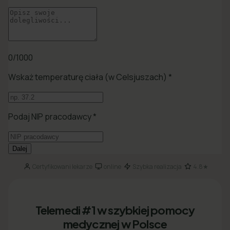
Certyfikowani lekarze
online
Szybka realizacja
4.8★
·
·
·
Telemedi #1 w szybkiej pomocy
medycznej w Polsce