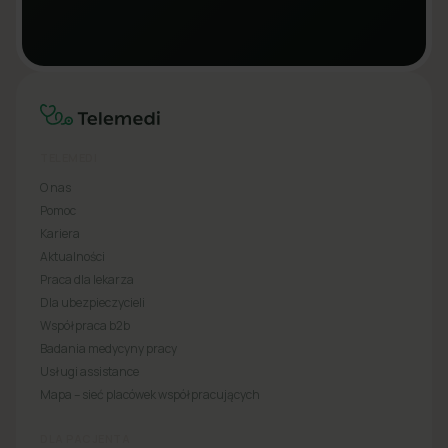
TELEMEDI
O nas
Pomoc
Kariera
Aktualności
Praca dla lekarza
Dla ubezpieczycieli
Współpraca b2b
Badania medycyny pracy
Usługi assistance
Mapa – sieć placówek współpracujących
DLA PACJENTA