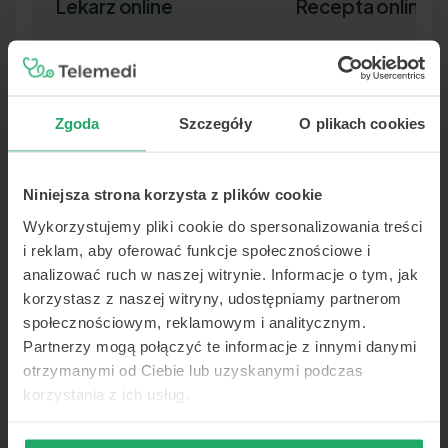
Lekarz online
Recepta online
Zgoda
Szczegóły
O plikach cookies
Niniejsza strona korzysta z plików cookie
Lekarz pierwszego kontaktu w 15
Nowa recepta lub przedłuż
minut — wideo, telefon lub czat.
leków bez wizyty osobiście.
Wykorzystujemy pliki cookie do spersonalizowania treści
Dokument SMS-em lub e-ma
i reklam, aby oferować funkcje społecznościowe i
analizować ruch w naszej witrynie. Informacje o tym, jak
korzystasz z naszej witryny, udostępniamy partnerom
społecznościowym, reklamowym i analitycznym.
Partnerzy mogą połączyć te informacje z innymi danymi
otrzymanymi od Ciebie lub uzyskanymi podczas
korzystania z ich usług.