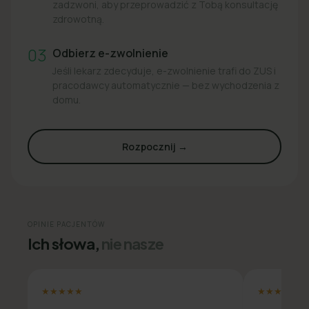
zadzwoni, aby przeprowadzić z Tobą konsultację
zdrowotną.
03
Odbierz e-zwolnienie
Jeśli lekarz zdecyduje, e-zwolnienie trafi do ZUS i
pracodawcy automatycznie — bez wychodzenia z
domu.
Rozpocznij →
OPINIE PACJENTÓW
Ich słowa,
nie nasze
★★★★★
★★★★★