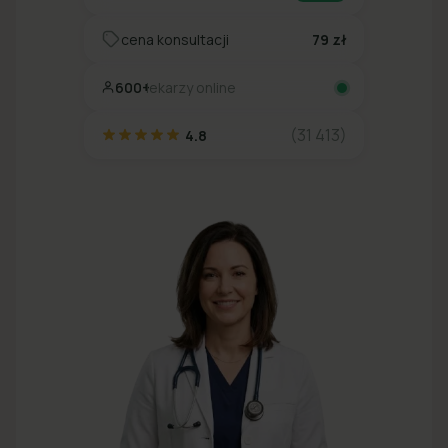
cena konsultacji
79 zł
600+
lekarzy online
(31 413)
4.8