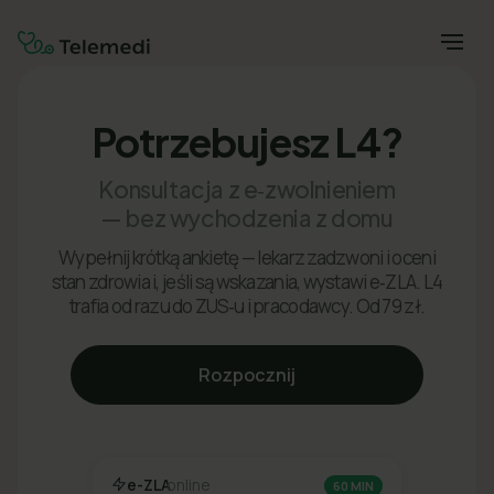
Potrzebujesz L4?
Konsultacja z e‑zwolnieniem
— bez wychodzenia z domu
Wypełnij krótką ankietę — lekarz zadzwoni i oceni
stan zdrowia i, jeśli są wskazania, wystawi e‑ZLA. L4
trafia od razu do ZUS‑u i pracodawcy. Od 79 zł.
Rozpocznij
e-ZLA
online
60 MIN