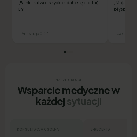
„Fajnie, łatwo i szybko udało się dostać
„Moja spra
L4"
błyskawicz
— Anastazja O., 24
— Jakub L., 31
NASZE USŁUGI
Wsparcie medyczne w
każdej
sytuacji
KONSULTACJA OGÓLNA
E-RECEPTA