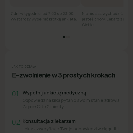
7 dni w tygodniu, od 7:00 do 23:00.
Nie musisz wychodzić z łó
Wystarczy wypełnić krótką ankietę.
jesteś chory. Lekarz zadzw
Ciebie.
JAK TO DZIAŁA
E-zwolnienie w 3 prostych krokach
01
Wypełnij ankietę medyczną
Odpowiedz na kilka pytań o swoim stanie zdrowia.
Zajmie Ci to 2 minuty.
02
Konsultacja z lekarzem
Lekarz zweryfikuje Twoje odpowiedzi w ciągu 1h i