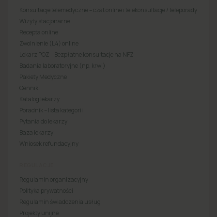
Konsultacje telemedyczne – czat online i telekonsultacje / teleporady
Wizyty stacjonarne
Recepta online
Zwolnienie (L4) online
Lekarz POZ – Bezpłatne konsultacje na NFZ
Badania laboratoryjne (np. krwi)
Pakiety Medyczne
Cennik
Katalog lekarzy
Poradnik – lista kategorii
Pytania do lekarzy
Baza lekarzy
Wniosek refundacyjny
REGULACJE
Regulamin organizacyjny
Polityka prywatności
Regulamin świadczenia usług
Projekty unijne