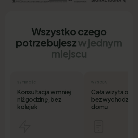
Wszystko czego
potrzebujesz
w jednym
miejscu
SZYBKOŚĆ
WYGODA
Konsultacja w mniej
Cała wizyta onlin
niż godzinę, bez
bez wychodzenia
kolejek
domu