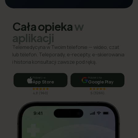
Cała opieka
w
aplikacji
Telemedycyna w Twoim telefonie — wideo, czat
lub telefon. Teleporady, e-recepty, e-skierowania
i historia konsultacji zawsze pod ręką.
Pobierz w
Pobierz na
App Store
Google Play
4,8
(
960
)
5
(
3266
)