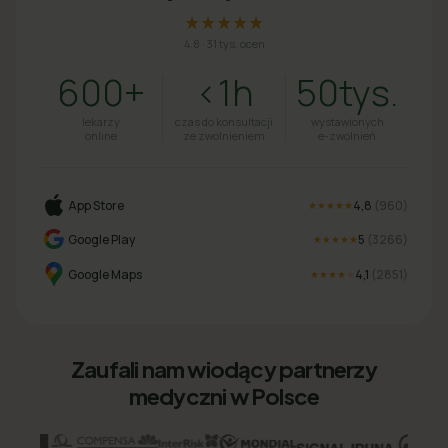
★★★★★
4.8
·
31 tys. ocen
600+
<1h
50tys.
lekarzy
czas do konsultacji
wystawionych
online
ze zwolnieniem
e-zwolnień
App Store
4,8
(
960
)
★★★★★
Google Play
5
(
3266
)
★★★★★
Google Maps
4,1
(
2851
)
★★★★
★
Zaufali nam wiodący partnerzy
medyczni w Polsce