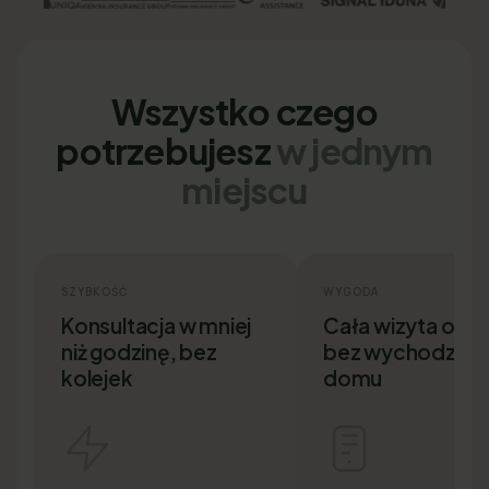
Wszystko czego
potrzebujesz
w jednym
miejscu
SZYBKOŚĆ
WYGODA
Konsultacja w mniej
Cała wizyta onlin
niż godzinę, bez
bez wychodzenia
kolejek
domu