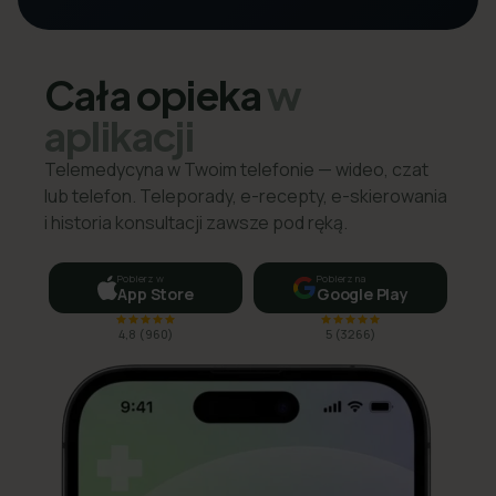
Cała opieka
w
aplikacji
Telemedycyna w Twoim telefonie — wideo, czat
lub telefon. Teleporady, e-recepty, e-skierowania
i historia konsultacji zawsze pod ręką.
Pobierz w
Pobierz na
App Store
Google Play
4,8
(
960
)
5
(
3266
)