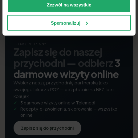
Zezwól na wszystkie
Spersonalizuj
LEKARZ RODZINNY
Zapisz się do naszej
przychodni — odbierz
3
darmowe wizyty online
Wybierz naszą przychodnię partnerską jako
swojego lekarza POZ — bezpłatnie na NFZ, bez
kolejek.
3 darmowe wizyty online w Telemedi
Recepty, e-zwolnienia, skierowania — wszystko
online
Zapisz się do przychodni