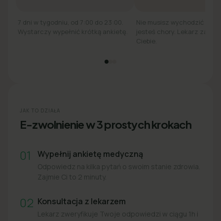
7 dni w tygodniu, od 7:00 do 23:00.
Nie musisz wychodzić z łó
Wystarczy wypełnić krótką ankietę.
jesteś chory. Lekarz zadzw
Ciebie.
JAK TO DZIAŁA
E-zwolnienie w 3 prostych krokach
01
Wypełnij ankietę medyczną
Odpowiedz na kilka pytań o swoim stanie zdrowia.
Zajmie Ci to 2 minuty.
02
Konsultacja z lekarzem
Lekarz zweryfikuje Twoje odpowiedzi w ciągu 1h i