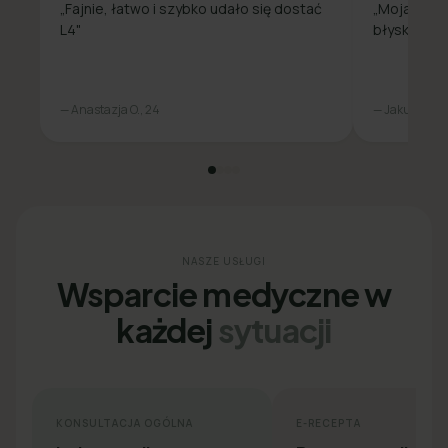
„Fajnie, łatwo i szybko udało się dostać
„Moja spra
L4"
błyskawicz
— Anastazja O., 24
— Jakub L., 31
NASZE USŁUGI
Wsparcie medyczne w
każdej
sytuacji
KONSULTACJA OGÓLNA
E-RECEPTA