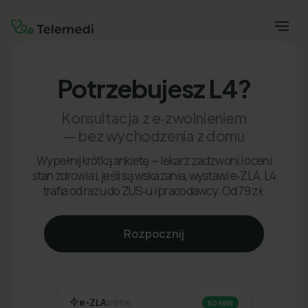
Potrzebujesz L4?
Konsultacja z e‑zwolnieniem
— bez wychodzenia z domu
Wypełnij krótką ankietę — lekarz zadzwoni i oceni
stan zdrowia i, jeśli są wskazania, wystawi e‑ZLA. L4
trafia od razu do ZUS‑u i pracodawcy. Od 79 zł.
Rozpocznij
e-ZLA
online
60 MIN