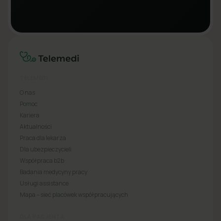
TELEMEDI
O nas
Pomoc
Kariera
Aktualności
Praca dla lekarza
Dla ubezpieczycieli
Współpraca b2b
Badania medycyny pracy
Usługi assistance
Mapa – sieć placówek współpracujących
DLA PACJENTA