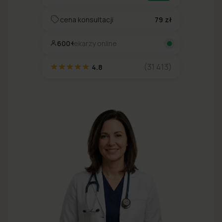
cena konsultacji
79 zł
600+
lekarzy online
(31 413)
4.8