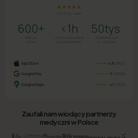
★★★★★
4.8
·
31 tys. ocen
600+
<1h
50tys.
lekarzy
czas do konsultacji
wystawionych
online
ze zwolnieniem
e-zwolnień
App Store
4,8
(
960
)
★★★★★
Google Play
5
(
3266
)
★★★★★
Google Maps
4,1
(
2851
)
★★★★
★
Zaufali nam wiodący partnerzy
medyczni w Polsce