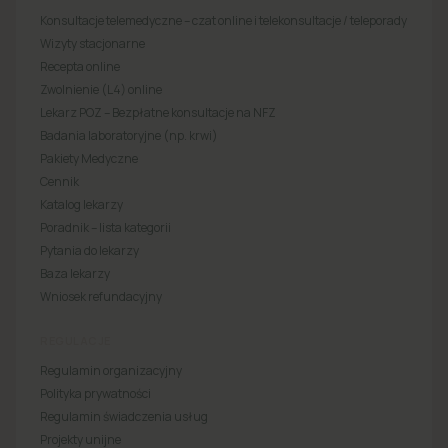
Konsultacje telemedyczne – czat online i telekonsultacje / teleporady
Wizyty stacjonarne
Recepta online
Zwolnienie (L4) online
Lekarz POZ – Bezpłatne konsultacje na NFZ
Badania laboratoryjne (np. krwi)
Pakiety Medyczne
Cennik
Katalog lekarzy
Poradnik – lista kategorii
Pytania do lekarzy
Baza lekarzy
Wniosek refundacyjny
REGULACJE
Regulamin organizacyjny
Polityka prywatności
Regulamin świadczenia usług
Projekty unijne