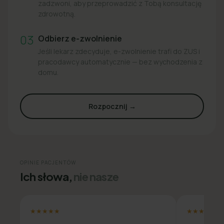
zadzwoni, aby przeprowadzić z Tobą konsultację
zdrowotną.
03
Odbierz e-zwolnienie
Jeśli lekarz zdecyduje, e-zwolnienie trafi do ZUS i
pracodawcy automatycznie — bez wychodzenia z
domu.
Rozpocznij →
OPINIE PACJENTÓW
Ich słowa,
nie nasze
★★★★★
★★★★★