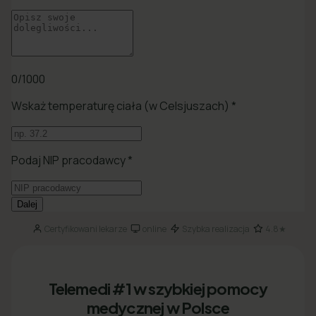
Certyfikowani lekarze
online
Szybka realizacja
4.8★
·
·
·
Telemedi #1 w szybkiej pomocy
medycznej w Polsce