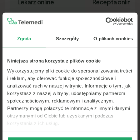
Lekarz online
Recepta online
Zgoda
Szczegóły
O plikach cookies
Niniejsza strona korzysta z plików cookie
Lekarz pierwszego kontaktu w 15
Nowa recepta lub przedłuż
minut — wideo, telefon lub czat.
leków bez wizyty osobiście.
Wykorzystujemy pliki cookie do spersonalizowania treści
Dokument SMS-em lub e-ma
i reklam, aby oferować funkcje społecznościowe i
analizować ruch w naszej witrynie. Informacje o tym, jak
korzystasz z naszej witryny, udostępniamy partnerom
społecznościowym, reklamowym i analitycznym.
Partnerzy mogą połączyć te informacje z innymi danymi
otrzymanymi od Ciebie lub uzyskanymi podczas
korzystania z ich usług.