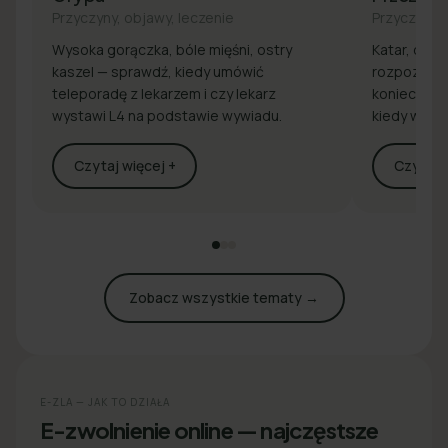
Przyczyny, objawy, leczenie
Przyczyny, 
Wysoka gorączka, bóle mięśni, ostry
Katar, drap
kaszel — sprawdź, kiedy umówić
rozpoznaj 
teleporadę z lekarzem i czy lekarz
konieczna j
wystawi L4 na podstawie wywiadu.
kiedy wyst
Czytaj więcej +
Czytaj w
Zobacz wszystkie tematy →
E-ZLA — JAK TO DZIAŁA
E-zwolnienie online — najczęstsze