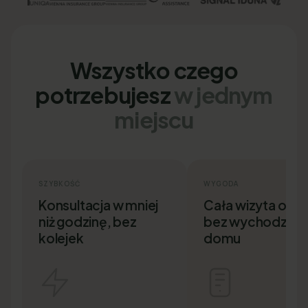
Wszystko czego
potrzebujesz
w jednym
miejscu
SZYBKOŚĆ
WYGODA
Konsultacja w mniej
Cała wizyta onlin
niż godzinę, bez
bez wychodzenia
kolejek
domu