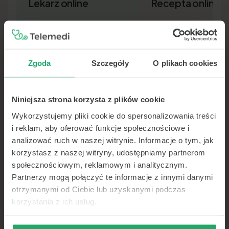
Lekarz online
Recepta online
Zgoda
Szczegóły
O plikach cookies
Niniejsza strona korzysta z plików cookie
Lekarz pierwszego kontaktu w 15
Nowa recepta lub przedłuż
minut — wideo, telefon lub czat.
leków bez wizyty osobiście.
Wykorzystujemy pliki cookie do spersonalizowania treści
Dokument SMS-em lub e-ma
i reklam, aby oferować funkcje społecznościowe i
analizować ruch w naszej witrynie. Informacje o tym, jak
korzystasz z naszej witryny, udostępniamy partnerom
społecznościowym, reklamowym i analitycznym.
Partnerzy mogą połączyć te informacje z innymi danymi
otrzymanymi od Ciebie lub uzyskanymi podczas
korzystania z ich usług.