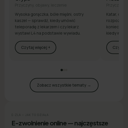
Przyczyny, objawy, leczenie
Przyczyny, 
Wysoka gorączka, bóle mięśni, ostry
Katar, drap
kaszel — sprawdź, kiedy umówić
rozpoznaj 
teleporadę z lekarzem i czy lekarz
konieczna j
wystawi L4 na podstawie wywiadu.
kiedy wyst
Czytaj więcej +
Czytaj w
Zobacz wszystkie tematy →
E-ZLA — JAK TO DZIAŁA
E-zwolnienie online — najczęstsze