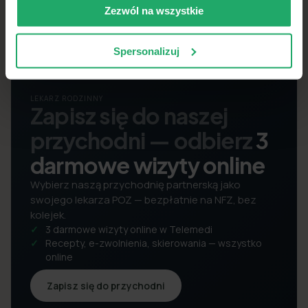
Zezwól na wszystkie
Spersonalizuj
LEKARZ RODZINNY
Zapisz się do naszej
przychodni — odbierz
3
darmowe wizyty online
Wybierz naszą przychodnię partnerską jako
swojego lekarza POZ — bezpłatnie na NFZ, bez
kolejek.
3 darmowe wizyty online w Telemedi
Recepty, e-zwolnienia, skierowania — wszystko
online
Zapisz się do przychodni