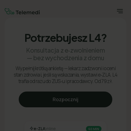
Potrzebujesz L4?
Konsultacja z e‑zwolnieniem
— bez wychodzenia z domu
Wypełnij krótką ankietę — lekarz zadzwoni i oceni
stan zdrowia i, jeśli są wskazania, wystawi e‑ZLA. L4
trafia od razu do ZUS‑u i pracodawcy. Od 79 zł.
Rozpocznij
e-ZLA
online
60 MIN