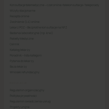
Konsultacje telemedyczne – czat online i telekonsultacje / teleporady
Wizyty stacjonarne
Recepta online
Zwolnienie (L4) online
Lekarz POZ – Bezpłatne konsultacje na NFZ
Badania laboratoryjne (np. krwi)
Pakiety Medyczne
Cennik
Katalog lekarzy
Poradnik – lista kategorii
Pytania do lekarzy
Baza lekarzy
Wniosek refundacyjny
REGULACJE
Regulamin organizacyjny
Polityka prywatności
Regulamin świadczenia usług
Projekty unijne