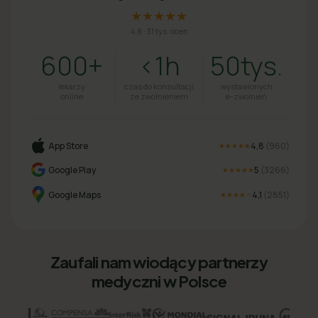
★★★★★
4.8
·
31 tys. ocen
600+
<1h
50tys.
lekarzy
czas do konsultacji
wystawionych
online
ze zwolnieniem
e-zwolnień
App Store
4,8
(
960
)
★★★★★
Google Play
5
(
3266
)
★★★★★
Google Maps
4,1
(
2851
)
★★★★
★
Zaufali nam wiodący partnerzy
medyczni w Polsce