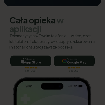
Cała opieka
w
aplikacji
Telemedycyna w Twoim telefonie — wideo, czat
lub telefon. Teleporady, e-recepty, e-skierowania
i historia konsultacji zawsze pod ręką.
Pobierz w
Pobierz na
App Store
Google Play
4,8
(
960
)
5
(
3266
)