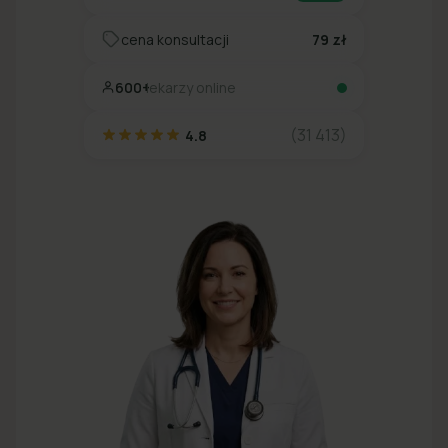
cena konsultacji
79 zł
600+
lekarzy online
(31 413)
4.8