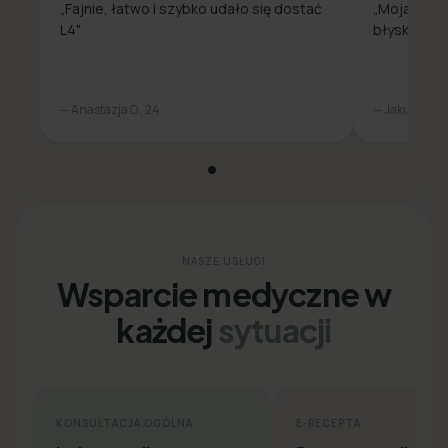
„Fajnie, łatwo i szybko udało się dostać
„Moja spra
L4"
błyskawicz
— Anastazja O., 24
— Jakub L., 31
NASZE USŁUGI
Wsparcie medyczne w
każdej
sytuacji
KONSULTACJA OGÓLNA
E-RECEPTA