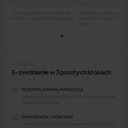
7 dni w tygodniu, od 7:00 do 23:00.
Nie musisz wychodzić z łó
Wystarczy wypełnić krótką ankietę.
jesteś chory. Lekarz zadzw
Ciebie.
JAK TO DZIAŁA
E-zwolnienie w 3 prostych krokach
01
Wypełnij ankietę medyczną
Odpowiedz na kilka pytań o swoim stanie zdrowia.
Zajmie Ci to 2 minuty.
02
Konsultacja z lekarzem
Lekarz zweryfikuje Twoje odpowiedzi w ciągu 1h i