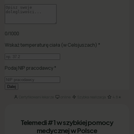
Certyfikowani lekarze
online
Szybka realizacja
4.8★
·
·
·
Telemedi #1 w szybkiej pomocy
medycznej w Polsce