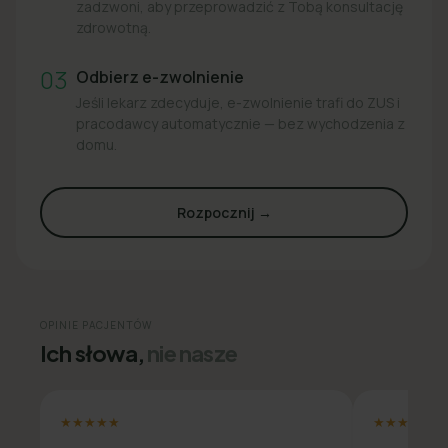
zadzwoni, aby przeprowadzić z Tobą konsultację
zdrowotną.
03
Odbierz e-zwolnienie
Jeśli lekarz zdecyduje, e-zwolnienie trafi do ZUS i
pracodawcy automatycznie — bez wychodzenia z
domu.
Rozpocznij →
OPINIE PACJENTÓW
Ich słowa,
nie nasze
★★★★★
★★★★★