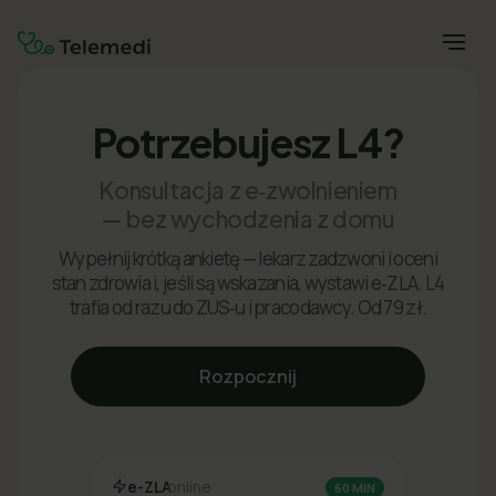
Potrzebujesz L4?
Konsultacja z e‑zwolnieniem
— bez wychodzenia z domu
Wypełnij krótką ankietę — lekarz zadzwoni i oceni
stan zdrowia i, jeśli są wskazania, wystawi e‑ZLA. L4
trafia od razu do ZUS‑u i pracodawcy. Od 79 zł.
Rozpocznij
e-ZLA
online
60 MIN