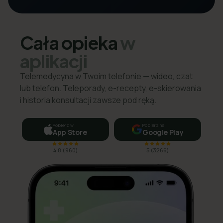
Cała opieka
w
aplikacji
Telemedycyna w Twoim telefonie — wideo, czat
lub telefon. Teleporady, e-recepty, e-skierowania
i historia konsultacji zawsze pod ręką.
Pobierz w
Pobierz na
App Store
Google Play
4,8
(
960
)
5
(
3266
)