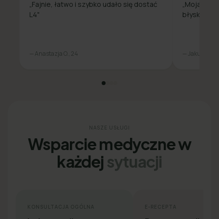
„Fajnie, łatwo i szybko udało się dostać
„Moja spra
L4"
błyskawicz
— Anastazja O., 24
— Jakub L., 31
NASZE USŁUGI
Wsparcie medyczne w
każdej
sytuacji
KONSULTACJA OGÓLNA
E-RECEPTA