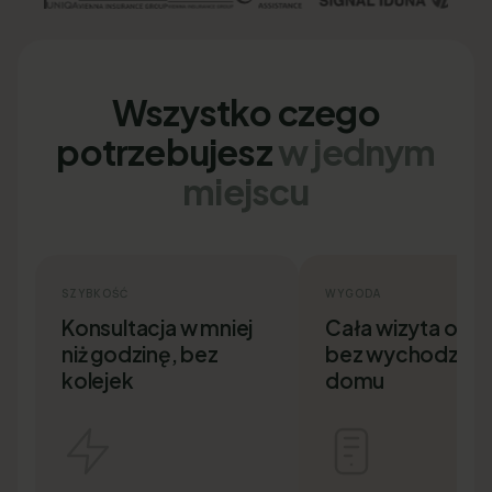
Wszystko czego
potrzebujesz
w jednym
miejscu
SZYBKOŚĆ
WYGODA
Konsultacja w mniej
Cała wizyta onlin
niż godzinę, bez
bez wychodzenia
kolejek
domu