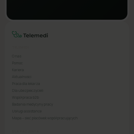
TELEMEDI
O nas
Pomoc
Kariera
Aktualności
Praca dla lekarza
Dla ubezpieczycieli
Współpraca b2b
Badania medycyny pracy
Usługi assistance
Mapa – sieć placówek współpracujących
DLA PACJENTA