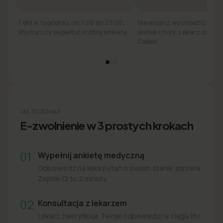
7 dni w tygodniu, od 7:00 do 23:00.
Nie musisz wychodzić z łó
Wystarczy wypełnić krótką ankietę.
jesteś chory. Lekarz zadzw
Ciebie.
JAK TO DZIAŁA
E-zwolnienie w 3 prostych krokach
01
Wypełnij ankietę medyczną
Odpowiedz na kilka pytań o swoim stanie zdrowia.
Zajmie Ci to 2 minuty.
02
Konsultacja z lekarzem
Lekarz zweryfikuje Twoje odpowiedzi w ciągu 1h i