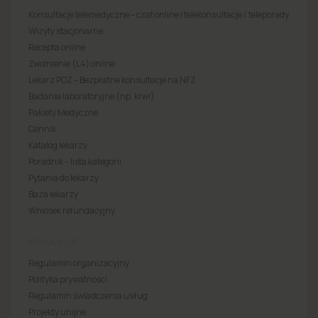
Konsultacje telemedyczne – czat online i telekonsultacje / teleporady
Wizyty stacjonarne
Recepta online
Zwolnienie (L4) online
Lekarz POZ – Bezpłatne konsultacje na NFZ
Badania laboratoryjne (np. krwi)
Pakiety Medyczne
Cennik
Katalog lekarzy
Poradnik – lista kategorii
Pytania do lekarzy
Baza lekarzy
Wniosek refundacyjny
REGULACJE
Regulamin organizacyjny
Polityka prywatności
Regulamin świadczenia usług
Projekty unijne