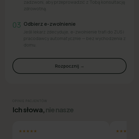
zadzwoni, aby przeprowadzić z Tobą konsultację
zdrowotną.
03
Odbierz e-zwolnienie
Jeśli lekarz zdecyduje, e-zwolnienie trafi do ZUS i
pracodawcy automatycznie — bez wychodzenia z
domu.
Rozpocznij →
OPINIE PACJENTÓW
Ich słowa,
nie nasze
★★★★★
★★★★★