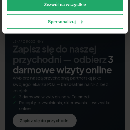
Zezwól na wszystkie
Spersonalizuj
LEKARZ RODZINNY
Zapisz się do naszej
przychodni — odbierz
3
darmowe wizyty online
Wybierz naszą przychodnię partnerską jako
swojego lekarza POZ — bezpłatnie na NFZ, bez
kolejek.
3 darmowe wizyty online w Telemedi
Recepty, e-zwolnienia, skierowania — wszystko
online
Zapisz się do przychodni