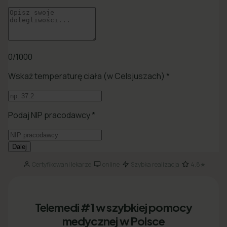
Certyfikowani lekarze
online
Szybka realizacja
4.8★
·
·
·
Telemedi #1 w szybkiej pomocy
medycznej w Polsce