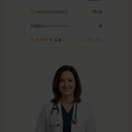
cena konsultacji
79 zł
600+
lekarzy online
(31 413)
4.8