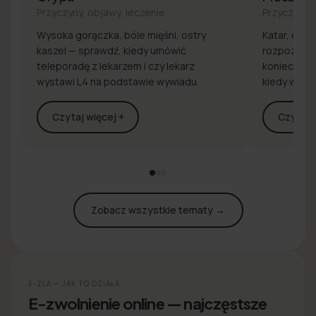
Przyczyny, objawy, leczenie
Przyczyny, 
Wysoka gorączka, bóle mięśni, ostry
Katar, drap
kaszel — sprawdź, kiedy umówić
rozpoznaj 
teleporadę z lekarzem i czy lekarz
konieczna j
wystawi L4 na podstawie wywiadu.
kiedy wyst
Czytaj więcej +
Czytaj w
Zobacz wszystkie tematy →
E-ZLA — JAK TO DZIAŁA
E-zwolnienie online — najczęstsze