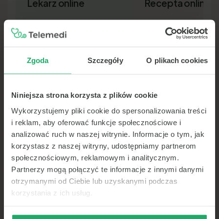
Lekarz online
Recepta online
Zgoda
Szczegóły
O plikach cookies
Niniejsza strona korzysta z plików cookie
Lekarz pierwszego kontaktu w 15
Nowa recepta lub przedłuż
minut — wideo, telefon lub czat.
leków bez wizyty osobiście.
Wykorzystujemy pliki cookie do spersonalizowania treści
Dokument SMS-em lub e-ma
i reklam, aby oferować funkcje społecznościowe i
analizować ruch w naszej witrynie. Informacje o tym, jak
korzystasz z naszej witryny, udostępniamy partnerom
społecznościowym, reklamowym i analitycznym.
Partnerzy mogą połączyć te informacje z innymi danymi
otrzymanymi od Ciebie lub uzyskanymi podczas
korzystania z ich usług.