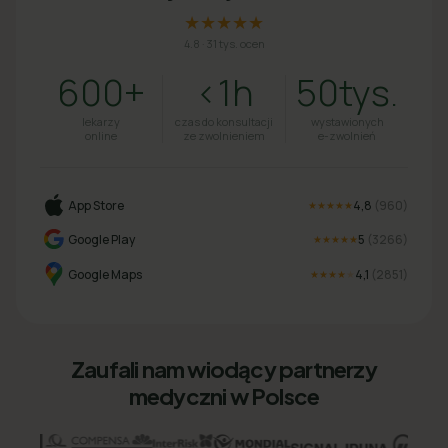
★★★★★
4.8
·
31 tys. ocen
600+
<1h
50tys.
lekarzy
czas do konsultacji
wystawionych
online
ze zwolnieniem
e-zwolnień
App Store
4,8
(
960
)
★★★★★
Google Play
5
(
3266
)
★★★★★
Google Maps
4,1
(
2851
)
★★★★
★
Zaufali nam wiodący partnerzy
medyczni w Polsce