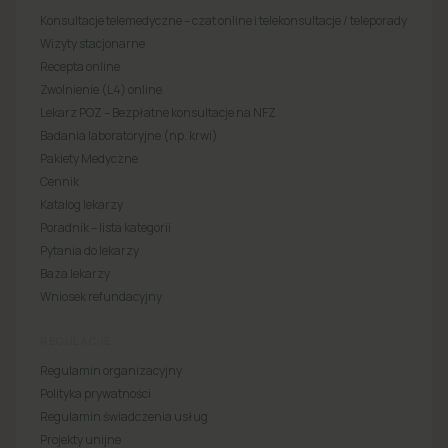
Konsultacje telemedyczne – czat online i telekonsultacje / teleporady
Wizyty stacjonarne
Recepta online
Zwolnienie (L4) online
Lekarz POZ – Bezpłatne konsultacje na NFZ
Badania laboratoryjne (np. krwi)
Pakiety Medyczne
Cennik
Katalog lekarzy
Poradnik – lista kategorii
Pytania do lekarzy
Baza lekarzy
Wniosek refundacyjny
REGULACJE
Regulamin organizacyjny
Polityka prywatności
Regulamin świadczenia usług
Projekty unijne