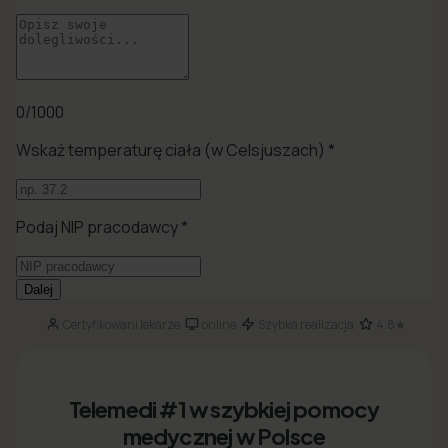
Certyfikowani lekarze
online
Szybka realizacja
4.8★
·
·
·
Telemedi #1 w szybkiej pomocy
medycznej w Polsce