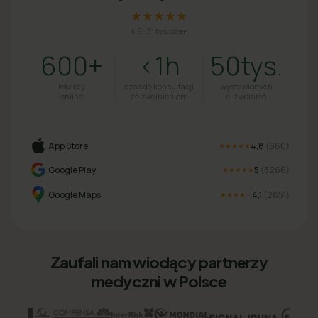
★★★★★
4.8
·
31 tys. ocen
600+
<1h
50tys.
lekarzy
czas do konsultacji
wystawionych
online
ze zwolnieniem
e-zwolnień
App Store
4,8
(
960
)
★★★★★
Google Play
5
(
3266
)
★★★★★
Google Maps
4,1
(
2851
)
★★★★
★
Zaufali nam wiodący partnerzy
medyczni w Polsce