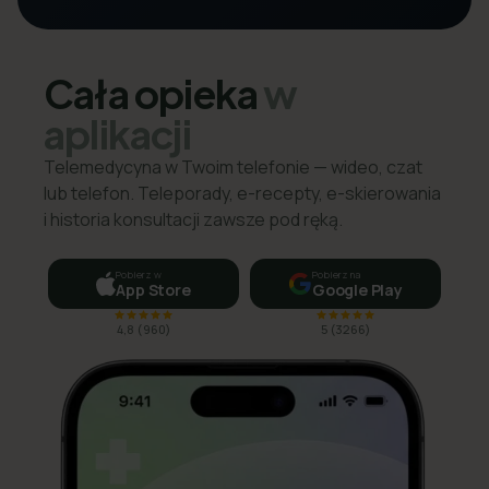
Cała opieka
w
aplikacji
Telemedycyna w Twoim telefonie — wideo, czat
lub telefon. Teleporady, e-recepty, e-skierowania
i historia konsultacji zawsze pod ręką.
Pobierz w
Pobierz na
App Store
Google Play
4,8
(
960
)
5
(
3266
)