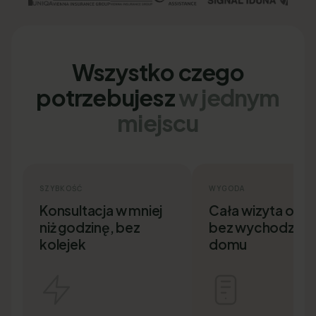
Wszystko czego
potrzebujesz
w jednym
miejscu
SZYBKOŚĆ
WYGODA
Konsultacja w mniej
Cała wizyta onlin
niż godzinę, bez
bez wychodzenia
kolejek
domu