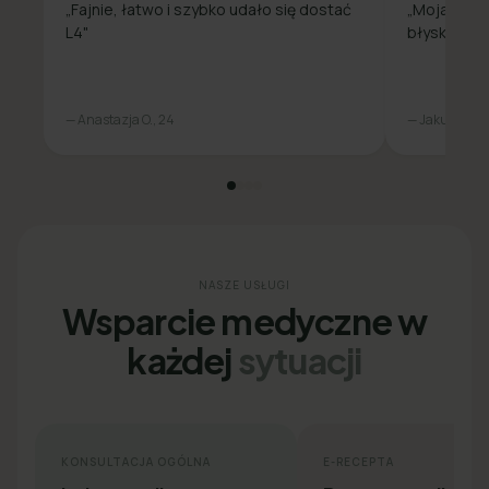
„Fajnie, łatwo i szybko udało się dostać
„Moja spra
L4"
błyskawicz
— Anastazja O., 24
— Jakub L., 31
NASZE USŁUGI
Wsparcie medyczne w
każdej
sytuacji
KONSULTACJA OGÓLNA
E-RECEPTA