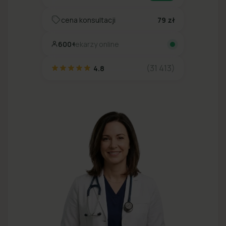
cena konsultacji
79 zł
600+
lekarzy online
(31 413)
4.8