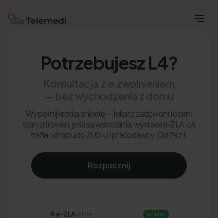
Potrzebujesz L4?
Konsultacja z e‑zwolnieniem
— bez wychodzenia z domu
Wypełnij krótką ankietę — lekarz zadzwoni i oceni
stan zdrowia i, jeśli są wskazania, wystawi e‑ZLA. L4
trafia od razu do ZUS‑u i pracodawcy. Od 79 zł.
Rozpocznij
e-ZLA
online
60 MIN