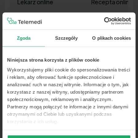
Lekarz online
Recepta online
Zgoda
Szczegóły
O plikach cookies
Niniejsza strona korzysta z plików cookie
Lekarz pierwszego kontaktu w 15
Nowa recepta lub przedłuż
minut — wideo, telefon lub czat.
leków bez wizyty osobiście.
Wykorzystujemy pliki cookie do spersonalizowania treści
Dokument SMS-em lub e-ma
i reklam, aby oferować funkcje społecznościowe i
analizować ruch w naszej witrynie. Informacje o tym, jak
korzystasz z naszej witryny, udostępniamy partnerom
społecznościowym, reklamowym i analitycznym.
Partnerzy mogą połączyć te informacje z innymi danymi
otrzymanymi od Ciebie lub uzyskanymi podczas
korzystania z ich usług.