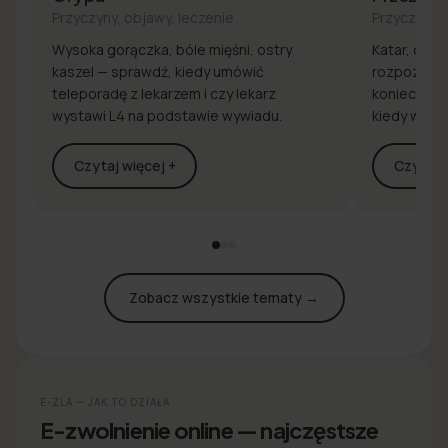
Przyczyny, objawy, leczenie
Przyczyny, 
Wysoka gorączka, bóle mięśni, ostry
Katar, drap
kaszel — sprawdź, kiedy umówić
rozpoznaj 
teleporadę z lekarzem i czy lekarz
konieczna j
wystawi L4 na podstawie wywiadu.
kiedy wyst
Czytaj więcej +
Czytaj w
Zobacz wszystkie tematy →
E-ZLA — JAK TO DZIAŁA
E-zwolnienie online — najczęstsze