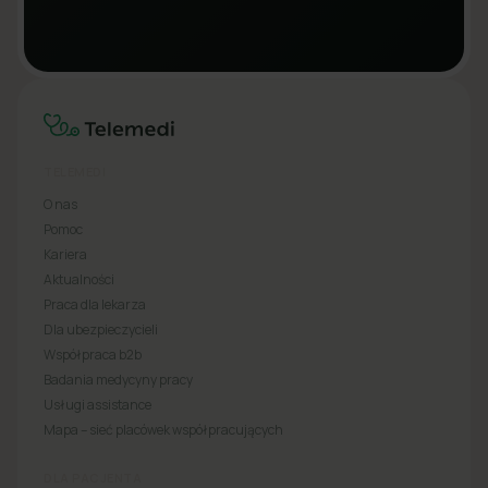
TELEMEDI
O nas
Pomoc
Kariera
Aktualności
Praca dla lekarza
Dla ubezpieczycieli
Współpraca b2b
Badania medycyny pracy
Usługi assistance
Mapa – sieć placówek współpracujących
DLA PACJENTA