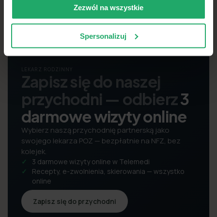
Zezwól na wszystkie
Spersonalizuj
LEKARZ RODZINNY
Zapisz się do naszej
przychodni — odbierz
3
darmowe wizyty online
Wybierz naszą przychodnię partnerską jako
swojego lekarza POZ — bezpłatnie na NFZ, bez
kolejek.
3 darmowe wizyty online w Telemedi
Recepty, e-zwolnienia, skierowania — wszystko
online
Zapisz się do przychodni