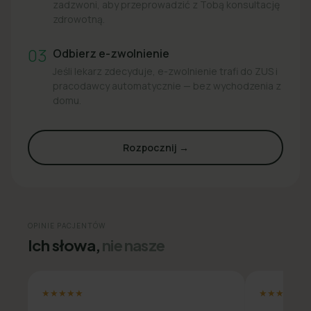
zadzwoni, aby przeprowadzić z Tobą konsultację
zdrowotną.
03
Odbierz e-zwolnienie
Jeśli lekarz zdecyduje, e-zwolnienie trafi do ZUS i
pracodawcy automatycznie — bez wychodzenia z
domu.
Rozpocznij →
OPINIE PACJENTÓW
Ich słowa,
nie nasze
★★★★★
★★★★★