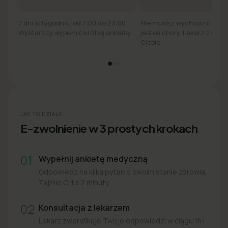
7 dni w tygodniu, od 7:00 do 23:00.
Nie musisz wychodzić z łó
Wystarczy wypełnić krótką ankietę.
jesteś chory. Lekarz zadzw
Ciebie.
JAK TO DZIAŁA
E-zwolnienie w 3 prostych krokach
01
Wypełnij ankietę medyczną
Odpowiedz na kilka pytań o swoim stanie zdrowia.
Zajmie Ci to 2 minuty.
02
Konsultacja z lekarzem
Lekarz zweryfikuje Twoje odpowiedzi w ciągu 1h i