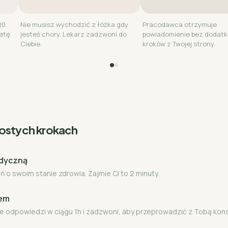
00.
Nie musisz wychodzić z łóżka gdy
Pracodawca otrzymuje
etę.
jesteś chory. Lekarz zadzwoni do
powiadomienie bez dodat
Ciebie.
kroków z Twojej strony.
rostych krokach
edyczną
 o swoim stanie zdrowia. Zajmie Ci to 2 minuty.
zem
e odpowiedzi w ciągu 1h i zadzwoni, aby przeprowadzić z Tobą kon