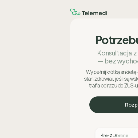
Potrzeb
Konsultacja z
— bez wycho
Wypełnij krótką ankietę 
stan zdrowia i, jeśli są w
trafia od razu do ZUS‑u
Rozp
e-ZLA
online