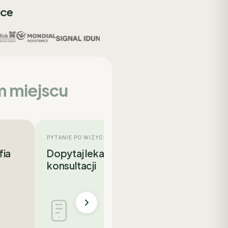
sce
m miejscu
PYTANIE PO WIZYCIE
fia
Dopytaj lekarza po
konsultacji