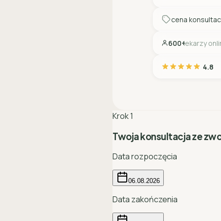
cena konsultac
600+
lekarzy onl
4.8