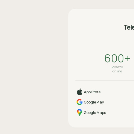
Tel
600+
lekarzy
online
App Store
Google Play
Google Maps