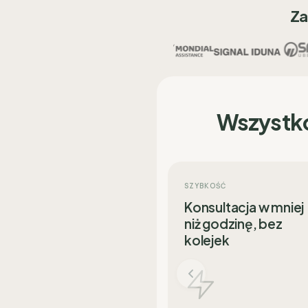
Za
Wszystk
SZYBKOŚĆ
Konsultacja w mniej
niż godzinę, bez
kolejek