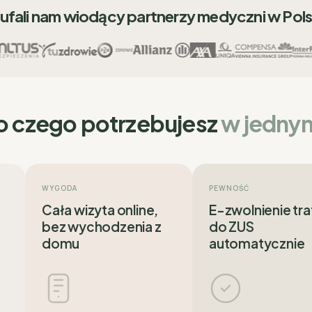
ufali nam wiodący partnerzy medyczni w Pol
o czego potrzebujesz
w jedny
WYGODA
PEWNOŚĆ
Cała wizyta online,
E-zwolnienie tra
bez wychodzenia z
do ZUS
domu
automatycznie