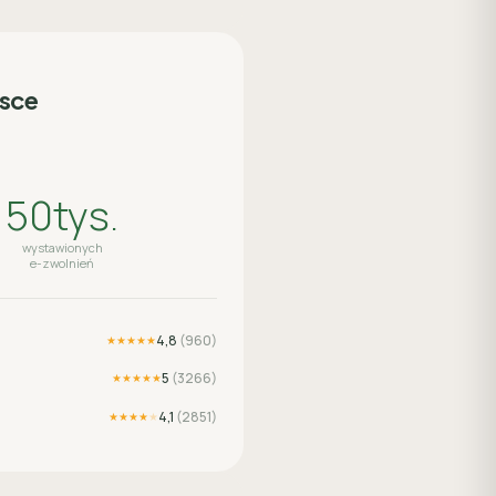
lsce
50tys.
wystawionych
e-zwolnień
4,8
(
960
)
★★★★★
5
(
3266
)
★★★★★
4,1
(
2851
)
★★★★
★