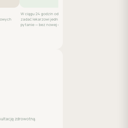
W ciągu 24 godzin od wizyty możesz
kowych
zadać lekarzowi jedno dodatkowe
pytanie — bez nowej opłaty.
sultację zdrowotną.