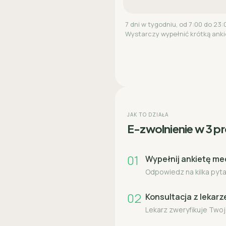
7 dni w tygodniu, od 7:00 do 23:
Wystarczy wypełnić krótką anki
JAK TO DZIAŁA
E-zwolnienie w 3 p
01
Wypełnij ankietę m
Odpowiedz na kilka pytań
02
Konsultacja z lekar
Lekarz zweryfikuje Twoj