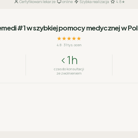
Certyfikowani lekarze
online
Szybka realizacja
4.8★
·
·
·
emedi #1 w szybkiej pomocy medycznej w Po
★★★★★
4.8
·
31 tys. ocen
<1h
czas do konsultacji
ze zwolnieniem