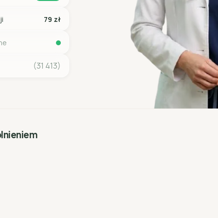
ji
79 zł
ine
(31 413)