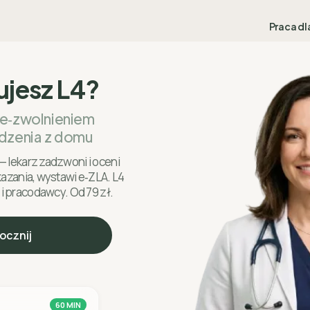
Praca dl
ujesz L4?
 e‑zwolnieniem
dzenia z domu
— lekarz zadzwoni i oceni
skazania, wystawi e‑ZLA. L4
 i pracodawcy. Od 79 zł.
ocznij
60 MIN