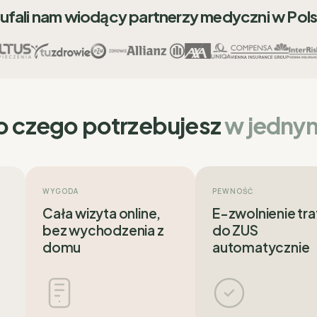
ufali nam wiodący partnerzy medyczni w Pol
o czego potrzebujesz
w jedny
WYGODA
PEWNOŚĆ
Cała wizyta online,
E-zwolnienie tra
bez wychodzenia z
do ZUS
domu
automatycznie