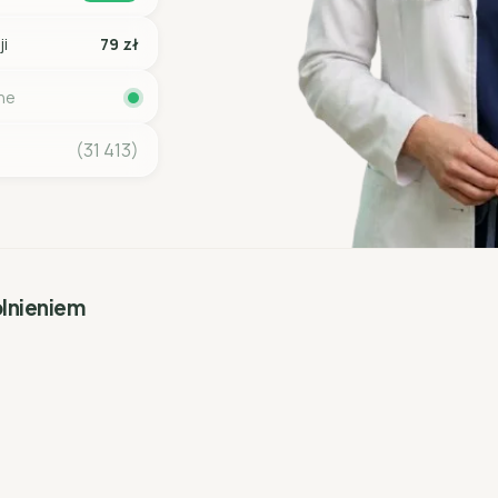
ji
79 zł
ine
(31 413)