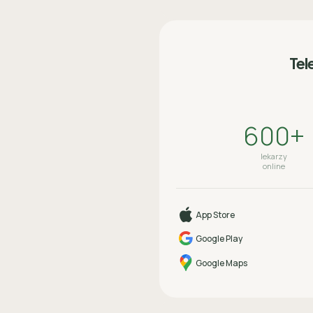
Tel
600+
lekarzy
online
App Store
Google Play
Google Maps