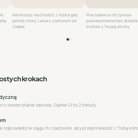
00.
Nie musisz wychodzić z łóżka gdy
Pracodawca otrzymuje
etę.
jesteś chory. Lekarz zadzwoni do
powiadomienie bez dodat
Ciebie.
kroków z Twojej strony.
rostych krokach
edyczną
 o swoim stanie zdrowia. Zajmie Ci to 2 minuty.
zem
e odpowiedzi w ciągu 1h i zadzwoni, aby przeprowadzić z Tobą kon