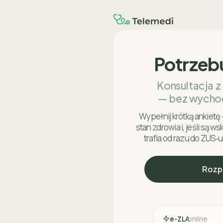
Potrzeb
Konsultacja z
— bez wycho
Wypełnij krótką ankietę 
stan zdrowia i, jeśli są w
trafia od razu do ZUS‑u
Rozp
e-ZLA
online