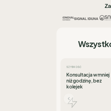
Za
Wszystk
SZYBKOŚĆ
Konsultacja w mniej
niż godzinę, bez
kolejek