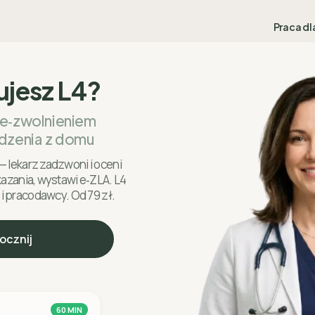
Praca dl
ujesz L4?
 e‑zwolnieniem
dzenia z domu
— lekarz zadzwoni i oceni
skazania, wystawi e‑ZLA. L4
 i pracodawcy. Od 79 zł.
ocznij
60 MIN