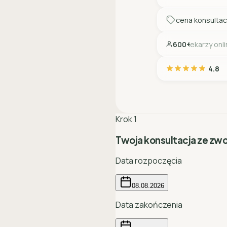
cena konsultac
600+
lekarzy onl
4.8