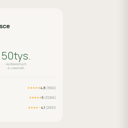
lsce
50tys.
wystawionych
e-zwolnień
4,8
(
960
)
★★★★★
5
(
3266
)
★★★★★
4,1
(
2851
)
★★★★
★