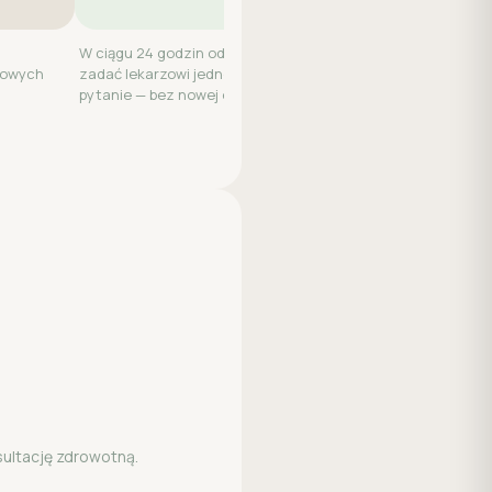
W ciągu 24 godzin od wizyty możesz
kowych
zadać lekarzowi jedno dodatkowe
pytanie — bez nowej opłaty.
sultację zdrowotną.