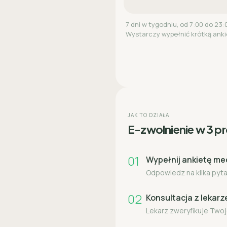
7 dni w tygodniu, od 7:00 do 23:
Wystarczy wypełnić krótką anki
JAK TO DZIAŁA
E-zwolnienie w 3 p
01
Wypełnij ankietę m
Odpowiedz na kilka pytań
02
Konsultacja z lekar
Lekarz zweryfikuje Twoj