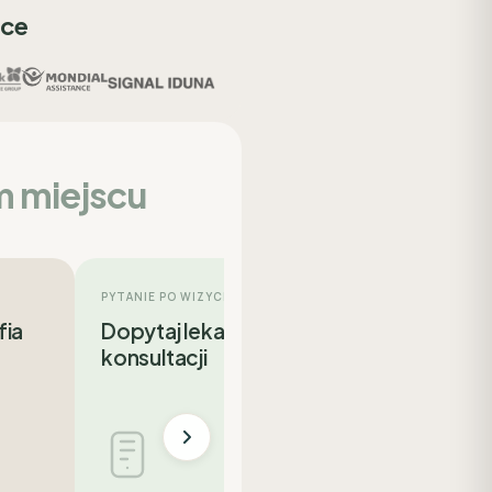
sce
m miejscu
PYTANIE PO WIZYCIE
fia
Dopytaj lekarza po
konsultacji