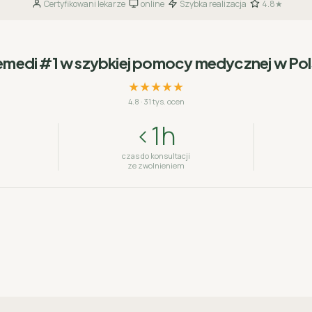
Certyfikowani lekarze
online
Szybka realizacja
4.8★
·
·
·
emedi #1 w szybkiej pomocy medycznej w Po
★★★★★
4.8
·
31 tys. ocen
<1h
czas do konsultacji
ze zwolnieniem