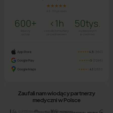
★★★★★
4.8
·
31 tys. ocen
600+
<1h
50tys.
lekarzy
czas do konsultacji
wystawionych
online
ze zwolnieniem
e-zwolnień
App Store
4,8
(
960
)
★★★★★
Google Play
5
(
3266
)
★★★★★
Google Maps
4,1
(
2851
)
★★★★
★
Zaufali nam wiodący partnerzy
medyczni w Polsce