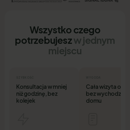
Wszystko czego
potrzebujesz
w jednym
miejscu
SZYBKOŚĆ
WYGODA
Konsultacja w mniej
Cała wizyta onlin
niż godzinę, bez
bez wychodzenia
kolejek
domu