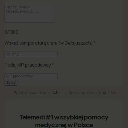
Certyfikowani lekarze
online
Szybka realizacja
4.8★
·
·
·
Telemedi #1 w szybkiej pomocy
medycznej w Polsce