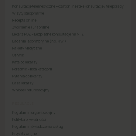
Konsultacje telemedyczne – czat online i telekonsultacje / teleporady
Wizyty stacjonarne
Recepta online
Zwolnienie (L4) online
Lekarz POZ – Bezpłatne konsultacje na NFZ
Badania laboratoryjne (np. krwi)
Pakiety Medyczne
Cennik
Katalog lekarzy
Poradnik – lista kategorii
Pytania do lekarzy
Baza lekarzy
Wniosek refundacyjny
REGULACJE
Regulamin organizacyjny
Polityka prywatności
Regulamin świadczenia usług
Projekty unijne