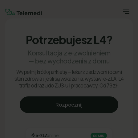
Potrzebujesz L4?
Konsultacja z e‑zwolnieniem
— bez wychodzenia z domu
Wypełnij krótką ankietę — lekarz zadzwoni i oceni
stan zdrowia i, jeśli są wskazania, wystawi e‑ZLA. L4
trafia od razu do ZUS‑u i pracodawcy. Od 79 zł.
Rozpocznij
e-ZLA
online
60 MIN