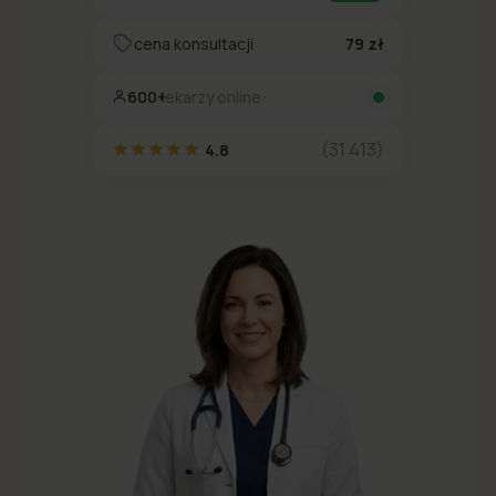
cena konsultacji
79 zł
600+
lekarzy online
(31 413)
4.8