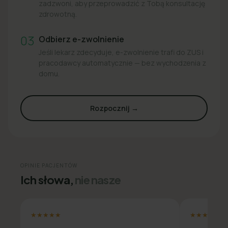
zadzwoni, aby przeprowadzić z Tobą konsultację
zdrowotną.
03
Odbierz e-zwolnienie
Jeśli lekarz zdecyduje, e-zwolnienie trafi do ZUS i
pracodawcy automatycznie — bez wychodzenia z
domu.
Rozpocznij →
OPINIE PACJENTÓW
Ich słowa,
nie nasze
★★★★★
★★★★★