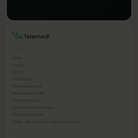
TELEMEDI
O nas
Pomoc
Kariera
Aktualności
Praca dla lekarza
Dla ubezpieczycieli
Współpraca b2b
Badania medycyny pracy
Usługi assistance
Mapa – sieć placówek współpracujących
DLA PACJENTA