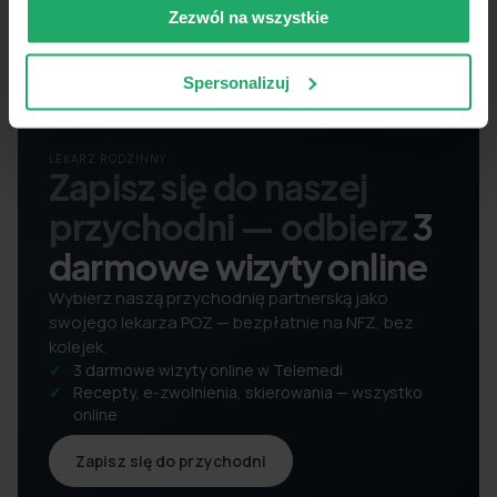
Zezwól na wszystkie
Spersonalizuj
LEKARZ RODZINNY
Zapisz się do naszej
przychodni — odbierz
3
darmowe wizyty online
Wybierz naszą przychodnię partnerską jako
swojego lekarza POZ — bezpłatnie na NFZ, bez
kolejek.
3 darmowe wizyty online w Telemedi
Recepty, e-zwolnienia, skierowania — wszystko
online
Zapisz się do przychodni