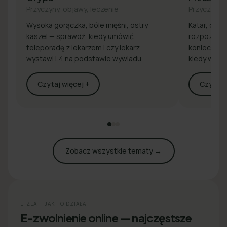
Przyczyny, objawy, leczenie
Przyczyny, 
Wysoka gorączka, bóle mięśni, ostry
Katar, drap
kaszel — sprawdź, kiedy umówić
rozpoznaj 
teleporadę z lekarzem i czy lekarz
konieczna j
wystawi L4 na podstawie wywiadu.
kiedy wyst
Czytaj więcej +
Czytaj w
Zobacz wszystkie tematy →
E-ZLA — JAK TO DZIAŁA
E-zwolnienie online — najczęstsze