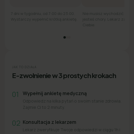
7 dni w tygodniu, od 7:00 do 23:00.
Nie musisz wychodzić z łó
Wystarczy wypełnić krótką ankietę.
jesteś chory. Lekarz zadzw
Ciebie.
JAK TO DZIAŁA
E-zwolnienie w 3 prostych krokach
01
Wypełnij ankietę medyczną
Odpowiedz na kilka pytań o swoim stanie zdrowia.
Zajmie Ci to 2 minuty.
02
Konsultacja z lekarzem
Lekarz zweryfikuje Twoje odpowiedzi w ciągu 1h i