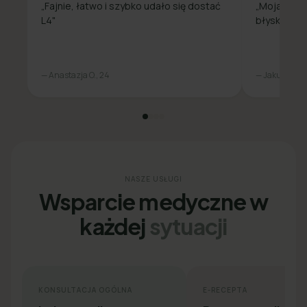
„Fajnie, łatwo i szybko udało się dostać
„Moja spra
L4"
błyskawicz
— Anastazja O., 24
— Jakub L., 31
NASZE USŁUGI
Wsparcie medyczne w
każdej
sytuacji
KONSULTACJA OGÓLNA
E-RECEPTA