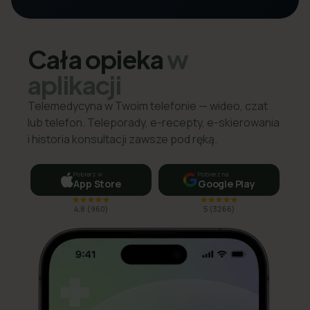
Cała opieka
w
aplikacji
Telemedycyna w Twoim telefonie — wideo, czat
lub telefon. Teleporady, e-recepty, e-skierowania
i historia konsultacji zawsze pod ręką.
Pobierz w
Pobierz na
App Store
Google Play
4,8
(
960
)
5
(
3266
)