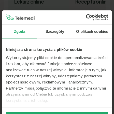
Lekarz online
Recepta online
Zgoda
Szczegóły
O plikach cookies
Niniejsza strona korzysta z plików cookie
Lekarz pierwszego kontaktu w 15
Nowa recepta lub przedłuż
minut — wideo, telefon lub czat.
leków bez wizyty osobiście.
Wykorzystujemy pliki cookie do spersonalizowania treści
Dokument SMS-em lub e-ma
i reklam, aby oferować funkcje społecznościowe i
analizować ruch w naszej witrynie. Informacje o tym, jak
korzystasz z naszej witryny, udostępniamy partnerom
społecznościowym, reklamowym i analitycznym.
Partnerzy mogą połączyć te informacje z innymi danymi
otrzymanymi od Ciebie lub uzyskanymi podczas
korzystania z ich usług.