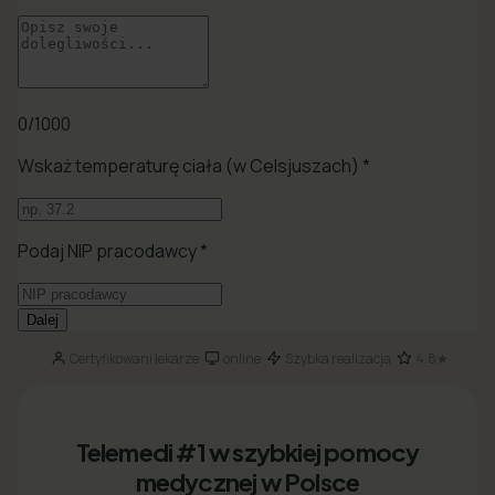
Certyfikowani lekarze
online
Szybka realizacja
4.8★
·
·
·
Telemedi #1 w szybkiej pomocy
medycznej w Polsce