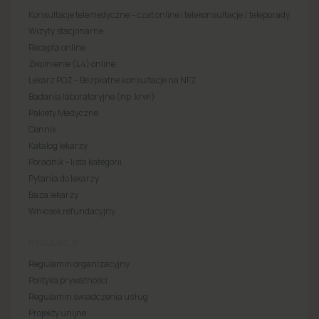
Konsultacje telemedyczne – czat online i telekonsultacje / teleporady
Wizyty stacjonarne
Recepta online
Zwolnienie (L4) online
Lekarz POZ – Bezpłatne konsultacje na NFZ
Badania laboratoryjne (np. krwi)
Pakiety Medyczne
Cennik
Katalog lekarzy
Poradnik – lista kategorii
Pytania do lekarzy
Baza lekarzy
Wniosek refundacyjny
REGULACJE
Regulamin organizacyjny
Polityka prywatności
Regulamin świadczenia usług
Projekty unijne