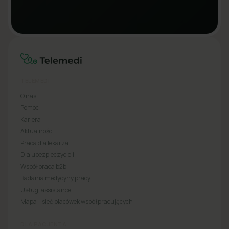
TELEMEDI
O nas
Pomoc
Kariera
Aktualności
Praca dla lekarza
Dla ubezpieczycieli
Współpraca b2b
Badania medycyny pracy
Usługi assistance
Mapa – sieć placówek współpracujących
DLA PACJENTA