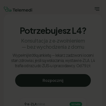
Potrzebujesz L4?
Konsultacja z e‑zwolnieniem
— bez wychodzenia z domu
Wypełnij krótką ankietę — lekarz zadzwoni i oceni
stan zdrowia i, jeśli są wskazania, wystawi e‑ZLA. L4
trafia od razu do ZUS‑u i pracodawcy. Od 79 zł.
Rozpocznij
e-ZLA
online
60 MIN