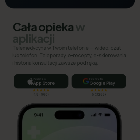
Cała opieka
w
aplikacji
Telemedycyna w Twoim telefonie — wideo, czat
lub telefon. Teleporady, e-recepty, e-skierowania
i historia konsultacji zawsze pod ręką.
Pobierz w
Pobierz na
App Store
Google Play
4,8
(
960
)
5
(
3266
)