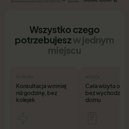
Wszystko czego
potrzebujesz
w jednym
miejscu
SZYBKOŚĆ
WYGODA
Konsultacja w mniej
Cała wizyta onlin
niż godzinę, bez
bez wychodzenia
kolejek
domu