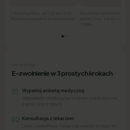
7 dni w tygodniu, od 7:00 do 23:00.
Nie musisz wychodzić z łó
Wystarczy wypełnić krótką ankietę.
jesteś chory. Lekarz zadzw
Ciebie.
JAK TO DZIAŁA
E-zwolnienie w 3 prostych krokach
01
Wypełnij ankietę medyczną
Odpowiedz na kilka pytań o swoim stanie zdrowia.
Zajmie Ci to 2 minuty.
02
Konsultacja z lekarzem
Lekarz zweryfikuje Twoje odpowiedzi w ciągu 1h i