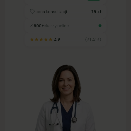
cena konsultacji
79 zł
600+
lekarzy online
(31 413)
4.8