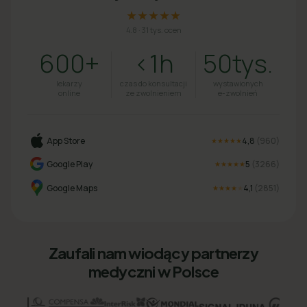
★★★★★
4.8
·
31 tys. ocen
600+
<1h
50tys.
lekarzy
czas do konsultacji
wystawionych
online
ze zwolnieniem
e-zwolnień
App Store
4,8
(
960
)
★★★★★
Google Play
5
(
3266
)
★★★★★
Google Maps
4,1
(
2851
)
★★★★
★
Zaufali nam wiodący partnerzy
medyczni w Polsce