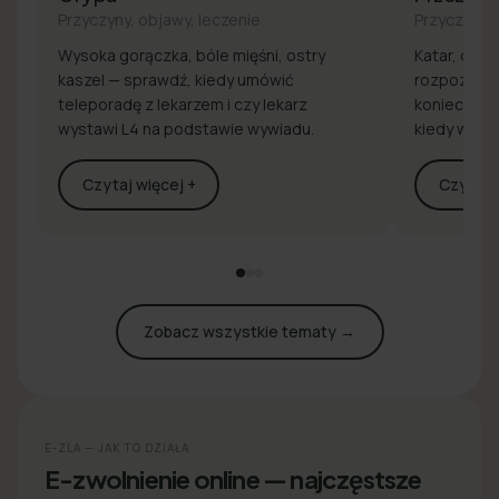
Przyczyny, objawy, leczenie
Przyczyny, 
Wysoka gorączka, bóle mięśni, ostry
Katar, drap
kaszel — sprawdź, kiedy umówić
rozpoznaj 
teleporadę z lekarzem i czy lekarz
konieczna j
wystawi L4 na podstawie wywiadu.
kiedy wyst
Czytaj więcej +
Czytaj w
Zobacz wszystkie tematy →
E-ZLA — JAK TO DZIAŁA
E-zwolnienie online — najczęstsze