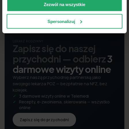
Zezwól na wszystkie
Spersonalizuj
LEKARZ RODZINNY
Zapisz się do naszej
przychodni — odbierz
3
darmowe wizyty online
Wybierz naszą przychodnię partnerską jako
swojego lekarza POZ — bezpłatnie na NFZ, bez
kolejek.
3 darmowe wizyty online w Telemedi
Recepty, e-zwolnienia, skierowania — wszystko
online
Zapisz się do przychodni