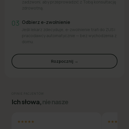
zadzwoni, aby przeprowadzić z Tobą konsultację
zdrowotną.
03
Odbierz e-zwolnienie
Jeśli lekarz zdecyduje, e-zwolnienie trafi do ZUS i
pracodawcy automatycznie — bez wychodzenia z
domu.
Rozpocznij →
OPINIE PACJENTÓW
Ich słowa,
nie nasze
★★★★★
★★★★★