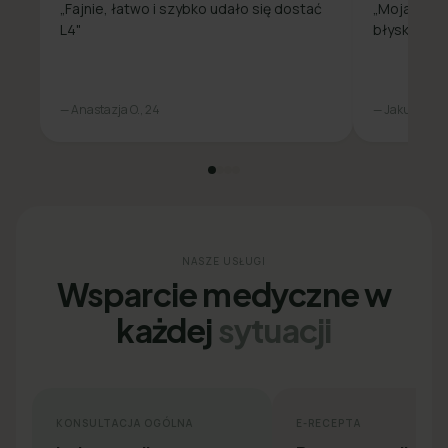
„Fajnie, łatwo i szybko udało się dostać
„Moja spra
L4"
błyskawicz
— Anastazja O., 24
— Jakub L., 31
NASZE USŁUGI
Wsparcie medyczne w
każdej
sytuacji
KONSULTACJA OGÓLNA
E-RECEPTA