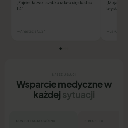
„Fajnie, łatwo i szybko udało się dostać
„Moja spra
L4"
błyskawicz
— Anastazja O., 24
— Jakub L., 31
NASZE USŁUGI
Wsparcie medyczne w
każdej
sytuacji
KONSULTACJA OGÓLNA
E-RECEPTA