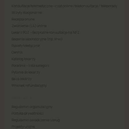
Konsultacje telemedyczne – czat online i telekonsultacje / teleporady
Wizyty stacjonarne
Recepta online
Zwolnienie (L4) online
Lekarz POZ – Bezpłatne konsultacje na NFZ
Badania laboratoryjne (np. krwi)
Pakiety Medyczne
Cennik
Katalog lekarzy
Poradnik – lista kategorii
Pytania do lekarzy
Baza lekarzy
Wniosek refundacyjny
REGULACJE
Regulamin organizacyjny
Polityka prywatności
Regulamin świadczenia usług
Projekty unijne