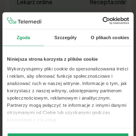
Lekarz online
Recepta online
Zgoda
Szczegóły
O plikach cookies
Niniejsza strona korzysta z plików cookie
Lekarz pierwszego kontaktu w 15
Nowa recepta lub przedłuż
minut — wideo, telefon lub czat.
leków bez wizyty osobiście.
Wykorzystujemy pliki cookie do spersonalizowania treści
Dokument SMS-em lub e-ma
i reklam, aby oferować funkcje społecznościowe i
analizować ruch w naszej witrynie. Informacje o tym, jak
korzystasz z naszej witryny, udostępniamy partnerom
społecznościowym, reklamowym i analitycznym.
Partnerzy mogą połączyć te informacje z innymi danymi
otrzymanymi od Ciebie lub uzyskanymi podczas
korzystania z ich usług.