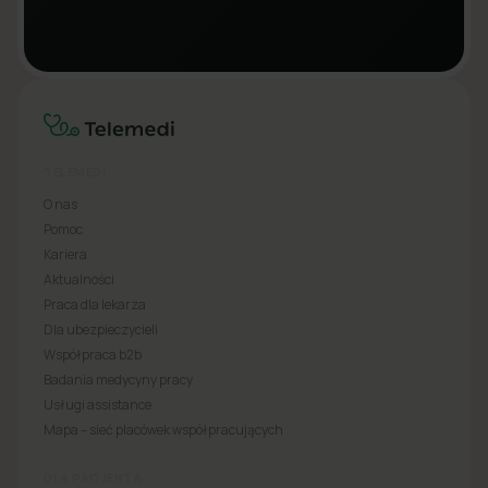
TELEMEDI
O nas
Pomoc
Kariera
Aktualności
Praca dla lekarza
Dla ubezpieczycieli
Współpraca b2b
Badania medycyny pracy
Usługi assistance
Mapa – sieć placówek współpracujących
DLA PACJENTA