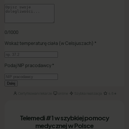
Certyfikowani lekarze
online
Szybka realizacja
4.8★
·
·
·
Telemedi #1 w szybkiej pomocy
medycznej w Polsce