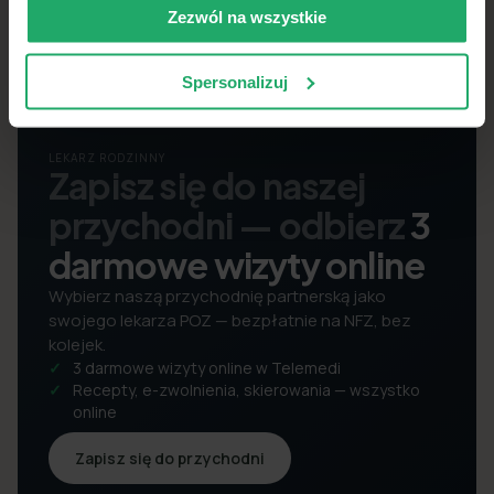
Zezwól na wszystkie
Spersonalizuj
LEKARZ RODZINNY
Zapisz się do naszej
przychodni — odbierz
3
darmowe wizyty online
Wybierz naszą przychodnię partnerską jako
swojego lekarza POZ — bezpłatnie na NFZ, bez
kolejek.
3 darmowe wizyty online w Telemedi
Recepty, e-zwolnienia, skierowania — wszystko
online
Zapisz się do przychodni