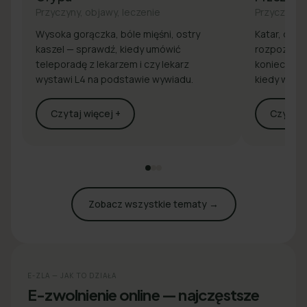
Przyczyny, objawy, leczenie
Przyczyny, 
Wysoka gorączka, bóle mięśni, ostry
Katar, drap
kaszel — sprawdź, kiedy umówić
rozpoznaj 
teleporadę z lekarzem i czy lekarz
konieczna j
wystawi L4 na podstawie wywiadu.
kiedy wyst
Czytaj więcej +
Czytaj w
Zobacz wszystkie tematy →
E-ZLA — JAK TO DZIAŁA
E-zwolnienie online — najczęstsze