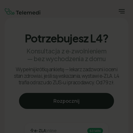
Potrzebujesz L4?
Konsultacja z e‑zwolnieniem
— bez wychodzenia z domu
Wypełnij krótką ankietę — lekarz zadzwoni i oceni
stan zdrowia i, jeśli są wskazania, wystawi e‑ZLA. L4
trafia od razu do ZUS‑u i pracodawcy. Od 79 zł.
Rozpocznij
e-ZLA
online
60 MIN