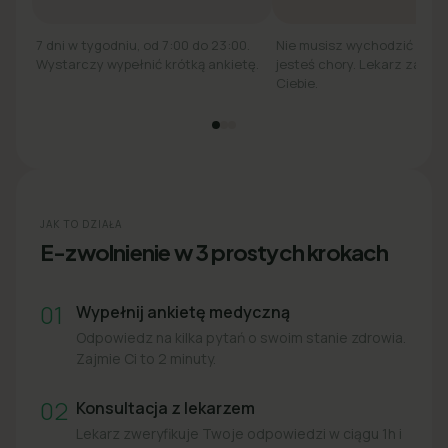
7 dni w tygodniu, od 7:00 do 23:00.
Nie musisz wychodzić z łó
Wystarczy wypełnić krótką ankietę.
jesteś chory. Lekarz zadzw
Ciebie.
JAK TO DZIAŁA
E-zwolnienie w 3 prostych krokach
01
Wypełnij ankietę medyczną
Odpowiedz na kilka pytań o swoim stanie zdrowia.
Zajmie Ci to 2 minuty.
02
Konsultacja z lekarzem
Lekarz zweryfikuje Twoje odpowiedzi w ciągu 1h i