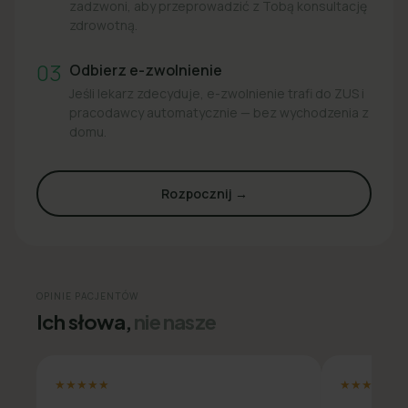
zadzwoni, aby przeprowadzić z Tobą konsultację
zdrowotną.
03
Odbierz e-zwolnienie
Jeśli lekarz zdecyduje, e-zwolnienie trafi do ZUS i
pracodawcy automatycznie — bez wychodzenia z
domu.
Rozpocznij →
OPINIE PACJENTÓW
Ich słowa,
nie nasze
★★★★★
★★★★★