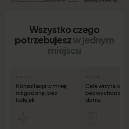
Wszystko czego
potrzebujesz
w jednym
miejscu
SZYBKOŚĆ
WYGODA
Konsultacja w mniej
Cała wizyta onlin
niż godzinę, bez
bez wychodzenia
kolejek
domu