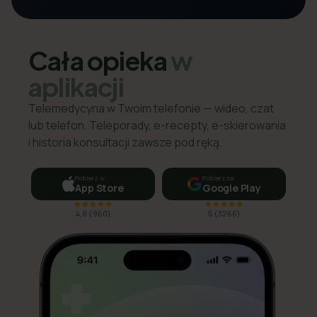
Cała opieka
w
aplikacji
Telemedycyna w Twoim telefonie — wideo, czat
lub telefon. Teleporady, e-recepty, e-skierowania
i historia konsultacji zawsze pod ręką.
Pobierz w
Pobierz na
App Store
Google Play
4,8
(
960
)
5
(
3266
)