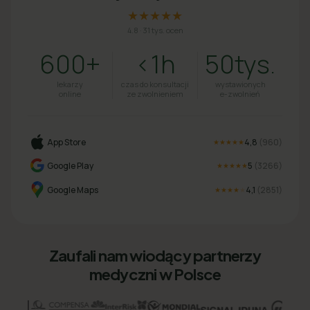
★★★★★
4.8
·
31 tys. ocen
600+
<1h
50tys.
lekarzy
czas do konsultacji
wystawionych
online
ze zwolnieniem
e-zwolnień
App Store
4,8
(
960
)
★★★★★
Google Play
5
(
3266
)
★★★★★
Google Maps
4,1
(
2851
)
★★★★
★
Zaufali nam wiodący partnerzy
medyczni w Polsce