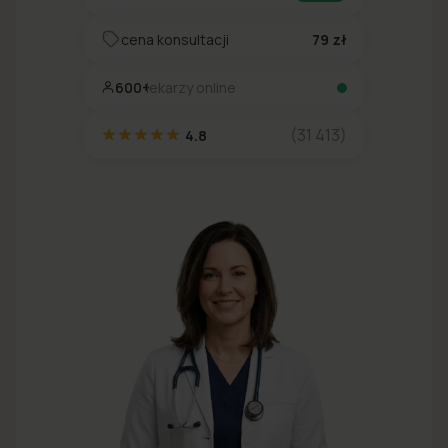
cena konsultacji
79 zł
600+
lekarzy online
(31 413)
4.8