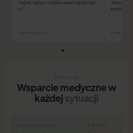
„Fajnie, łatwo i szybko udało się dostać
„Moja spra
L4"
błyskawicz
— Anastazja O., 24
— Jakub L., 31
NASZE USŁUGI
Wsparcie medyczne w
każdej
sytuacji
KONSULTACJA OGÓLNA
E-RECEPTA