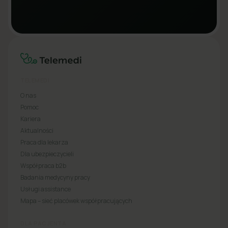
TELEMEDI
O nas
Pomoc
Kariera
Aktualności
Praca dla lekarza
Dla ubezpieczycieli
Współpraca b2b
Badania medycyny pracy
Usługi assistance
Mapa – sieć placówek współpracujących
DLA PACJENTA