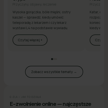
Przyczyny, objawy, leczenie
Przyczyny, 
Wysoka gorączka, bóle mięśni, ostry
Katar, drap
kaszel — sprawdź, kiedy umówić
rozpoznaj 
teleporadę z lekarzem i czy lekarz
konieczna j
wystawi L4 na podstawie wywiadu.
kiedy wyst
Czytaj więcej +
Czytaj w
Zobacz wszystkie tematy →
E-ZLA — JAK TO DZIAŁA
E-zwolnienie online — najczęstsze