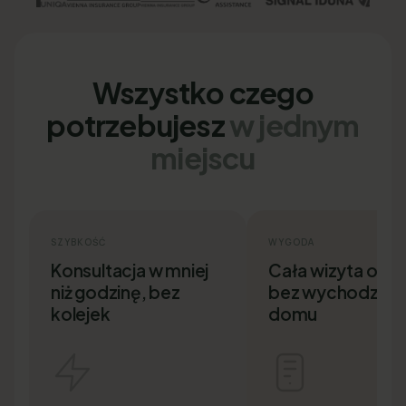
Wszystko czego
potrzebujesz
w jednym
miejscu
SZYBKOŚĆ
WYGODA
Konsultacja w mniej
Cała wizyta onlin
niż godzinę, bez
bez wychodzenia
kolejek
domu