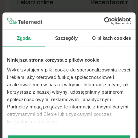
Lekarz online
Recepta online
Zgoda
Szczegóły
O plikach cookies
Niniejsza strona korzysta z plików cookie
Lekarz pierwszego kontaktu w 15
Nowa recepta lub przedłuż
minut — wideo, telefon lub czat.
leków bez wizyty osobiście.
Wykorzystujemy pliki cookie do spersonalizowania treści
Dokument SMS-em lub e-ma
i reklam, aby oferować funkcje społecznościowe i
analizować ruch w naszej witrynie. Informacje o tym, jak
korzystasz z naszej witryny, udostępniamy partnerom
społecznościowym, reklamowym i analitycznym.
Partnerzy mogą połączyć te informacje z innymi danymi
otrzymanymi od Ciebie lub uzyskanymi podczas
korzystania z ich usług.