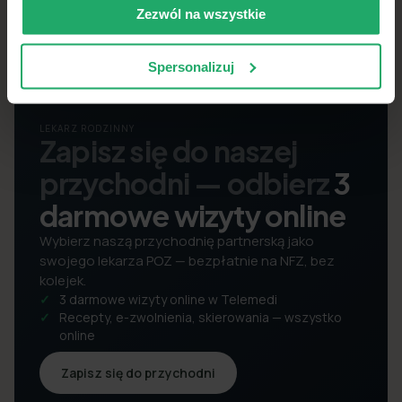
Zezwól na wszystkie
Spersonalizuj
LEKARZ RODZINNY
Zapisz się do naszej
przychodni — odbierz
3
darmowe wizyty online
Wybierz naszą przychodnię partnerską jako
swojego lekarza POZ — bezpłatnie na NFZ, bez
kolejek.
3 darmowe wizyty online w Telemedi
Recepty, e-zwolnienia, skierowania — wszystko
online
Zapisz się do przychodni