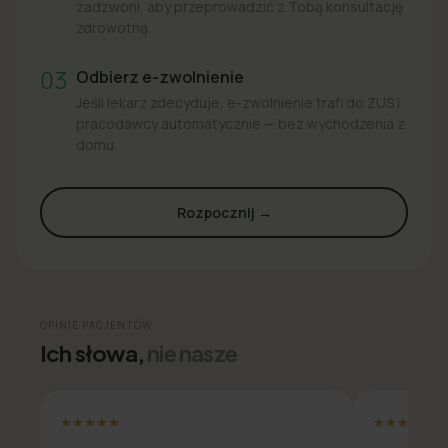
zadzwoni, aby przeprowadzić z Tobą konsultację
zdrowotną.
03
Odbierz e-zwolnienie
Jeśli lekarz zdecyduje, e-zwolnienie trafi do ZUS i
pracodawcy automatycznie — bez wychodzenia z
domu.
Rozpocznij →
OPINIE PACJENTÓW
Ich słowa,
nie nasze
★★★★★
★★★★★