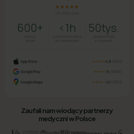
★★★★★
4.8
·
31 tys. ocen
600+
<1h
50tys.
lekarzy
czas do konsultacji
wystawionych
online
ze zwolnieniem
e-zwolnień
App Store
4,8
(
960
)
★★★★★
Google Play
5
(
3266
)
★★★★★
Google Maps
4,1
(
2851
)
★★★★
★
Zaufali nam wiodący partnerzy
medyczni w Polsce