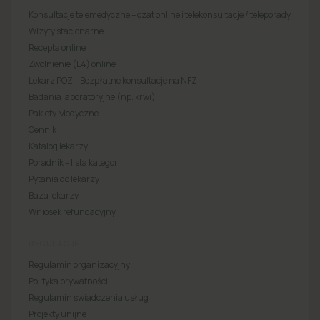
Konsultacje telemedyczne – czat online i telekonsultacje / teleporady
Wizyty stacjonarne
Recepta online
Zwolnienie (L4) online
Lekarz POZ – Bezpłatne konsultacje na NFZ
Badania laboratoryjne (np. krwi)
Pakiety Medyczne
Cennik
Katalog lekarzy
Poradnik – lista kategorii
Pytania do lekarzy
Baza lekarzy
Wniosek refundacyjny
REGULACJE
Regulamin organizacyjny
Polityka prywatności
Regulamin świadczenia usług
Projekty unijne