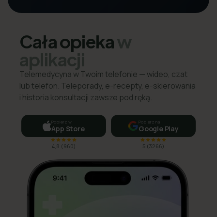
Cała opieka
w
aplikacji
Telemedycyna w Twoim telefonie — wideo, czat
lub telefon. Teleporady, e-recepty, e-skierowania
i historia konsultacji zawsze pod ręką.
Pobierz w
Pobierz na
App Store
Google Play
4,8
(
960
)
5
(
3266
)