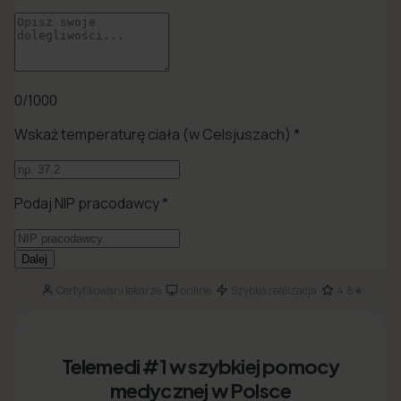
Certyfikowani lekarze
online
Szybka realizacja
4.8★
·
·
·
Telemedi #1 w szybkiej pomocy
medycznej w Polsce