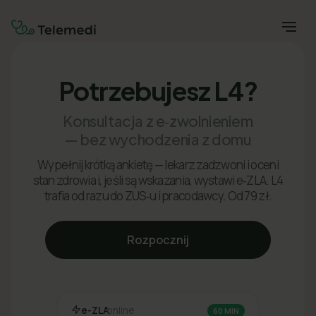
Potrzebujesz L4?
Konsultacja z e‑zwolnieniem
— bez wychodzenia z domu
Wypełnij krótką ankietę — lekarz zadzwoni i oceni
stan zdrowia i, jeśli są wskazania, wystawi e‑ZLA. L4
trafia od razu do ZUS‑u i pracodawcy. Od 79 zł.
Rozpocznij
e-ZLA
online
60 MIN