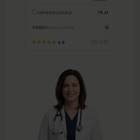
cena konsultacji
79 zł
600+
lekarzy online
(31 413)
4.8