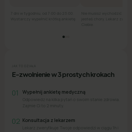
7 dni w tygodniu, od 7:00 do 23:00.
Nie musisz wychodzić z łó
Wystarczy wypełnić krótką ankietę.
jesteś chory. Lekarz zadzw
Ciebie.
JAK TO DZIAŁA
E-zwolnienie w 3 prostych krokach
01
Wypełnij ankietę medyczną
Odpowiedz na kilka pytań o swoim stanie zdrowia.
Zajmie Ci to 2 minuty.
02
Konsultacja z lekarzem
Lekarz zweryfikuje Twoje odpowiedzi w ciągu 1h i