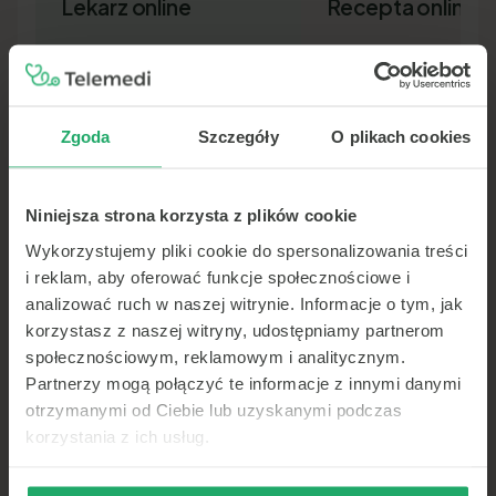
Lekarz online
Recepta online
Zgoda
Szczegóły
O plikach cookies
Niniejsza strona korzysta z plików cookie
Lekarz pierwszego kontaktu w 15
Nowa recepta lub przedłuż
minut — wideo, telefon lub czat.
leków bez wizyty osobiście.
Wykorzystujemy pliki cookie do spersonalizowania treści
Dokument SMS-em lub e-ma
i reklam, aby oferować funkcje społecznościowe i
analizować ruch w naszej witrynie. Informacje o tym, jak
korzystasz z naszej witryny, udostępniamy partnerom
społecznościowym, reklamowym i analitycznym.
Partnerzy mogą połączyć te informacje z innymi danymi
otrzymanymi od Ciebie lub uzyskanymi podczas
korzystania z ich usług.