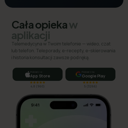
Cała opieka
w
aplikacji
Telemedycyna w Twoim telefonie — wideo, czat
lub telefon. Teleporady, e-recepty, e-skierowania
i historia konsultacji zawsze pod ręką.
Pobierz w
Pobierz na
App Store
Google Play
4,8
(
960
)
5
(
3266
)