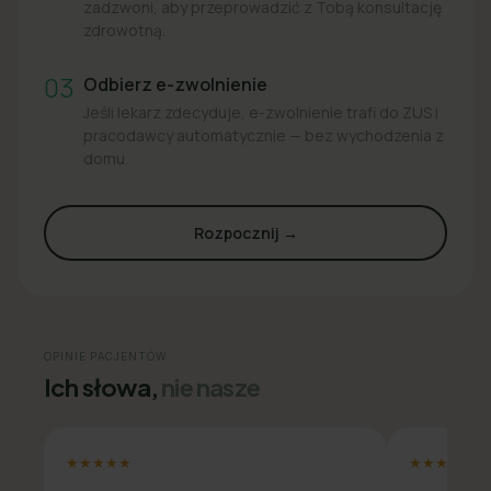
zadzwoni, aby przeprowadzić z Tobą konsultację
zdrowotną.
03
Odbierz e-zwolnienie
Jeśli lekarz zdecyduje, e-zwolnienie trafi do ZUS i
pracodawcy automatycznie — bez wychodzenia z
domu.
Rozpocznij →
OPINIE PACJENTÓW
Ich słowa,
nie nasze
★★★★★
★★★★★