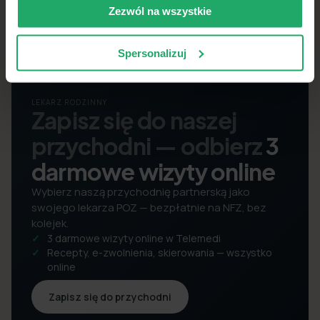
Zezwól na wszystkie
Spersonalizuj
LEKARZ RODZINNY
Zapisz się do naszej
przychodni — odbierz
3
darmowe wizyty online
Wybierz naszą przychodnię partnerską jako
swojego lekarza POZ — bezpłatnie na NFZ, bez
kolejek.
3 darmowe wizyty online w Telemedi
Recepty, e-zwolnienia, skierowania — wszystko
online
Zapisz się do przychodni