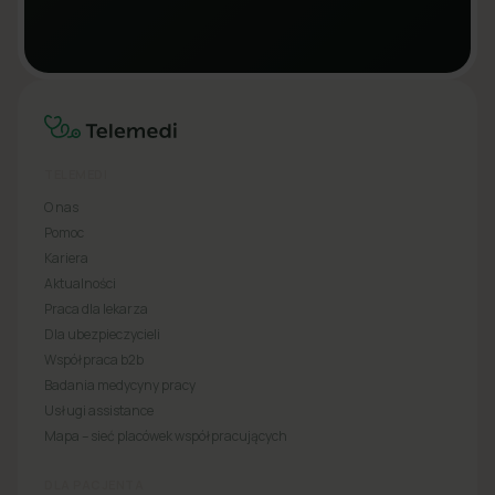
TELEMEDI
O nas
Pomoc
Kariera
Aktualności
Praca dla lekarza
Dla ubezpieczycieli
Współpraca b2b
Badania medycyny pracy
Usługi assistance
Mapa – sieć placówek współpracujących
DLA PACJENTA