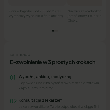
7 dni w tygodniu, od 7:00 do 23:00.
Nie musisz wychodzić z łó
Wystarczy wypełnić krótką ankietę.
jesteś chory. Lekarz zadzw
Ciebie.
JAK TO DZIAŁA
E-zwolnienie w 3 prostych krokach
01
Wypełnij ankietę medyczną
Odpowiedz na kilka pytań o swoim stanie zdrowia.
Zajmie Ci to 2 minuty.
02
Konsultacja z lekarzem
Lekarz zweryfikuje Twoje odpowiedzi w ciągu 1h i