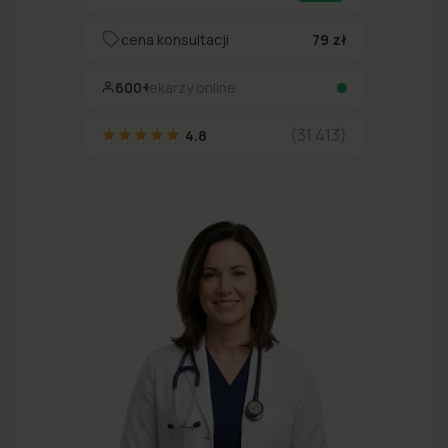
cena konsultacji
79 zł
600+
lekarzy online
(31 413)
4.8