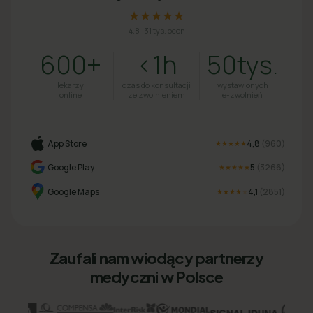
★★★★★
4.8
·
31 tys. ocen
600+
<1h
50tys.
lekarzy
czas do konsultacji
wystawionych
online
ze zwolnieniem
e-zwolnień
App Store
4,8
(
960
)
★★★★★
Google Play
5
(
3266
)
★★★★★
Google Maps
4,1
(
2851
)
★★★★
★
Zaufali nam wiodący partnerzy
medyczni w Polsce