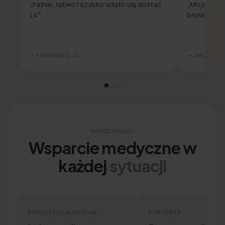
„Fajnie, łatwo i szybko udało się dostać
„Moja spra
L4"
błyskawicz
— Anastazja O., 24
— Jakub L., 31
NASZE USŁUGI
Wsparcie medyczne w
każdej
sytuacji
KONSULTACJA OGÓLNA
E-RECEPTA