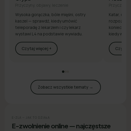
Przyczyny, objawy, leczenie
Przyczyny, 
Wysoka gorączka, bóle mięśni, ostry
Katar, drap
kaszel — sprawdź, kiedy umówić
rozpoznaj 
teleporadę z lekarzem i czy lekarz
konieczna j
wystawi L4 na podstawie wywiadu.
kiedy wyst
Czytaj więcej +
Czytaj w
Zobacz wszystkie tematy →
E-ZLA — JAK TO DZIAŁA
E-zwolnienie online — najczęstsze