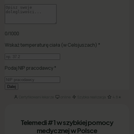
Certyfikowani lekarze
online
Szybka realizacja
4.8★
·
·
·
Telemedi #1 w szybkiej pomocy
medycznej w Polsce