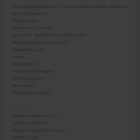
Konsultacje telemedyczne – czat online i telekonsultacje / teleporady
Wizyty stacjonarne
Recepta online
Zwolnienie (L4) online
Lekarz POZ – Bezpłatne konsultacje na NFZ
Badania laboratoryjne (np. krwi)
Pakiety Medyczne
Cennik
Katalog lekarzy
Poradnik – lista kategorii
Pytania do lekarzy
Baza lekarzy
Wniosek refundacyjny
REGULACJE
Regulamin organizacyjny
Polityka prywatności
Regulamin świadczenia usług
Projekty unijne