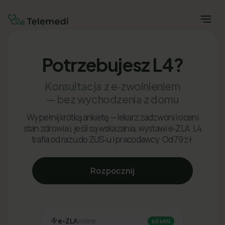
Potrzebujesz L4?
Konsultacja z e‑zwolnieniem
— bez wychodzenia z domu
Wypełnij krótką ankietę — lekarz zadzwoni i oceni
stan zdrowia i, jeśli są wskazania, wystawi e‑ZLA. L4
trafia od razu do ZUS‑u i pracodawcy. Od 79 zł.
Rozpocznij
e-ZLA
online
60 MIN