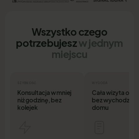
Wszystko czego
potrzebujesz
w jednym
miejscu
SZYBKOŚĆ
WYGODA
Konsultacja w mniej
Cała wizyta onlin
niż godzinę, bez
bez wychodzenia
kolejek
domu