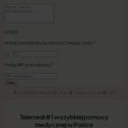
Certyfikowani lekarze
online
Szybka realizacja
4.8★
·
·
·
Telemedi #1 w szybkiej pomocy
medycznej w Polsce