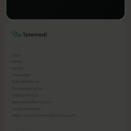
TELEMEDI
O nas
Pomoc
Kariera
Aktualności
Praca dla lekarza
Dla ubezpieczycieli
Współpraca b2b
Badania medycyny pracy
Usługi assistance
Mapa – sieć placówek współpracujących
DLA PACJENTA