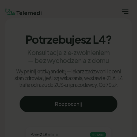
Potrzebujesz L4?
Konsultacja z e‑zwolnieniem
— bez wychodzenia z domu
Wypełnij krótką ankietę — lekarz zadzwoni i oceni
stan zdrowia i, jeśli są wskazania, wystawi e‑ZLA. L4
trafia od razu do ZUS‑u i pracodawcy. Od 79 zł.
Rozpocznij
e-ZLA
online
60 MIN