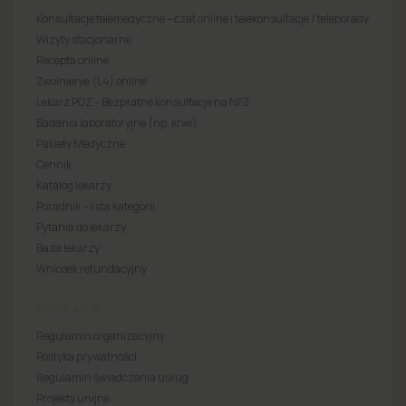
Konsultacje telemedyczne – czat online i telekonsultacje / teleporady
Wizyty stacjonarne
Recepta online
Zwolnienie (L4) online
Lekarz POZ – Bezpłatne konsultacje na NFZ
Badania laboratoryjne (np. krwi)
Pakiety Medyczne
Cennik
Katalog lekarzy
Poradnik – lista kategorii
Pytania do lekarzy
Baza lekarzy
Wniosek refundacyjny
REGULACJE
Regulamin organizacyjny
Polityka prywatności
Regulamin świadczenia usług
Projekty unijne