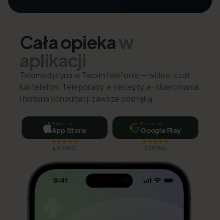
Cała opieka
w
aplikacji
Telemedycyna w Twoim telefonie — wideo, czat
lub telefon. Teleporady, e-recepty, e-skierowania
i historia konsultacji zawsze pod ręką.
Pobierz w
Pobierz na
App Store
Google Play
4,8
(
960
)
5
(
3266
)