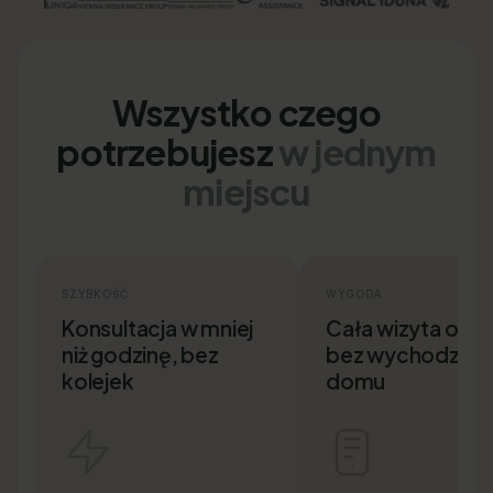
Wszystko czego
potrzebujesz
w jednym
miejscu
SZYBKOŚĆ
WYGODA
Konsultacja w mniej
Cała wizyta onlin
niż godzinę, bez
bez wychodzenia
kolejek
domu