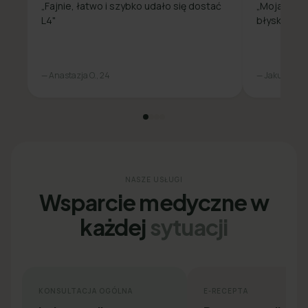
„Fajnie, łatwo i szybko udało się dostać
„Moja spra
L4"
błyskawicz
— Anastazja O., 24
— Jakub L., 31
NASZE USŁUGI
Wsparcie medyczne w
każdej
sytuacji
KONSULTACJA OGÓLNA
E-RECEPTA