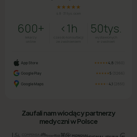
★★★★★
4.8
·
31 tys. ocen
600+
<1h
50tys.
lekarzy
czas do konsultacji
wystawionych
online
ze zwolnieniem
e-zwolnień
App Store
4,8
(
960
)
★★★★★
Google Play
5
(
3266
)
★★★★★
Google Maps
4,1
(
2851
)
★★★★
★
Zaufali nam wiodący partnerzy
medyczni w Polsce