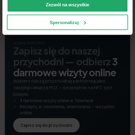
Zezwól na wszystkie
Spersonalizuj
LEKARZ RODZINNY
Zapisz się do naszej
przychodni — odbierz
3
darmowe wizyty online
Wybierz naszą przychodnię partnerską jako
swojego lekarza POZ — bezpłatnie na NFZ, bez
kolejek.
3 darmowe wizyty online w Telemedi
Recepty, e-zwolnienia, skierowania — wszystko
online
Zapisz się do przychodni