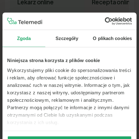
Lekarz online
Recepta online
Zgoda
Szczegóły
O plikach cookies
Niniejsza strona korzysta z plików cookie
Lekarz pierwszego kontaktu w 15
Nowa recepta lub przedłuż
minut — wideo, telefon lub czat.
leków bez wizyty osobiście.
Wykorzystujemy pliki cookie do spersonalizowania treści
Dokument SMS-em lub e-ma
i reklam, aby oferować funkcje społecznościowe i
analizować ruch w naszej witrynie. Informacje o tym, jak
korzystasz z naszej witryny, udostępniamy partnerom
społecznościowym, reklamowym i analitycznym.
Partnerzy mogą połączyć te informacje z innymi danymi
otrzymanymi od Ciebie lub uzyskanymi podczas
korzystania z ich usług.