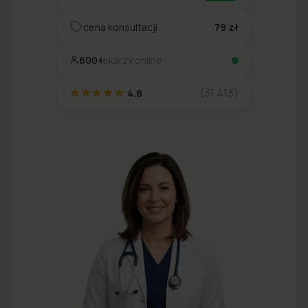
cena konsultacji
79 zł
600+
lekarzy online
(31 413)
4.8