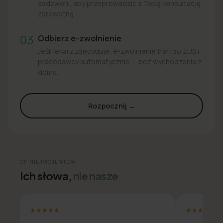
zadzwoni, aby przeprowadzić z Tobą konsultację
zdrowotną.
03
Odbierz e-zwolnienie
Jeśli lekarz zdecyduje, e-zwolnienie trafi do ZUS i
pracodawcy automatycznie — bez wychodzenia z
domu.
Rozpocznij →
OPINIE PACJENTÓW
Ich słowa,
nie nasze
★★★★★
★★★★★