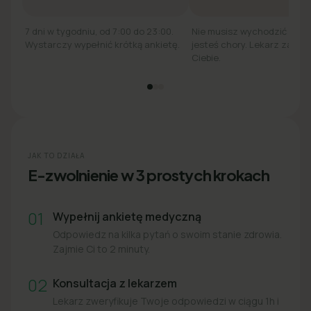
7 dni w tygodniu, od 7:00 do 23:00.
Nie musisz wychodzić z łó
Wystarczy wypełnić krótką ankietę.
jesteś chory. Lekarz zadzw
Ciebie.
JAK TO DZIAŁA
E-zwolnienie w 3 prostych krokach
01
Wypełnij ankietę medyczną
Odpowiedz na kilka pytań o swoim stanie zdrowia.
Zajmie Ci to 2 minuty.
02
Konsultacja z lekarzem
Lekarz zweryfikuje Twoje odpowiedzi w ciągu 1h i