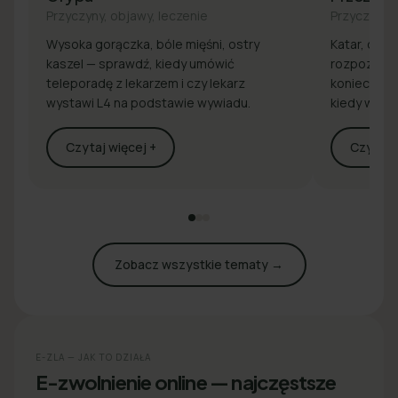
Przyczyny, objawy, leczenie
Przyczyny, 
Wysoka gorączka, bóle mięśni, ostry
Katar, drap
kaszel — sprawdź, kiedy umówić
rozpoznaj 
teleporadę z lekarzem i czy lekarz
konieczna j
wystawi L4 na podstawie wywiadu.
kiedy wyst
Czytaj więcej +
Czytaj w
Zobacz wszystkie tematy →
E-ZLA — JAK TO DZIAŁA
E-zwolnienie online — najczęstsze