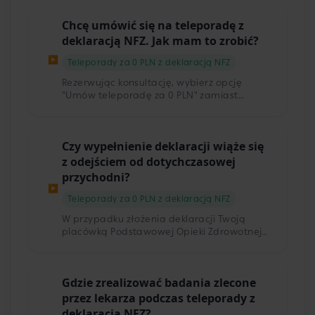
automatycznie. Zmiany można dokonać
Chcę umówić się na teleporadę z
także za pośrednictwem Internetowego
Konta Pacjenta.
deklaracją NFZ. Jak mam to zrobić?
▶
Teleporady za 0 PLN z deklaracją NFZ
Rezerwując konsultację, wybierz opcję
"Umów teleporadę za 0 PLN" zamiast
płatności. Następnie złóż deklarację
wyboru podmiotu, który będzie świadczył
dla Ciebie usługi Podstawowej Opieki
Czy wypełnienie deklaracji wiąże się
Zdrowotnej. Dwie takie zmiany w ciągu roku
są bezpłatne. Pamiętaj, że wizyty na NFZ są
z odejściem od dotychczasowej
dostępne tylko dla osób ubezpieczonych w
przychodni?
NFZ.
▶
Teleporady za 0 PLN z deklaracją NFZ
W przypadku złożenia deklaracji Twoją
placówką Podstawowej Opieki Zdrowotnej
(POZ) stanie się placówka POZ Partnera.
Dane adresowe placówki są dostępne w
deklaracji oraz na infolinii Telemedi.
Gdzie zrealizować badania zlecone
przez lekarza podczas teleporady z
deklaracją NFZ?