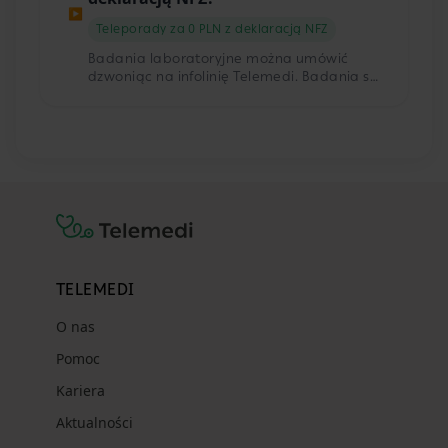
▶
Teleporady za 0 PLN z deklaracją NFZ
Badania laboratoryjne można umówić
dzwoniąc na infolinię Telemedi. Badania są
realizowane w punkcie laboratoryjnym
wskazanym przez infolinię. W celu uzyskania
skierowania na NFZ (do specjalisty, na
badania obrazowe lub na rehabilitację)
należy skontaktować się z placówką POZ, do
której pacjent złożył deklarację.
TELEMEDI
O nas
Pomoc
Kariera
Aktualności