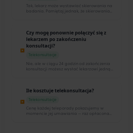
Tak, lekarz może wystawiać skierowania na
badania. Pamiętaj jednak, że skierowania
w trakcie konsultacji komercyjnej można
zrealizować tylko prywatnie.
Czy mogę ponownie połączyć się z
lekarzem po zakończeniu
konsultacji?
▶
Telekonsultacje
Nie, ale w ciągu 24 godzin od zakończenia
konsultacji możesz wysłać lekarzowi jedną
wiadomość przez czat. Lekarz odpowie w
ciągu 24 godzin. Aby skorzystać z tej
możliwości, zaloguj się na swoje Konto
Ile kosztuje telekonsultacja?
Pacjenta i wejdź w zakładkę "konsultacje".
Jeśli nie minęło 24 godziny od Twojej
Telekonsultacje
konsultacji, będziesz miał możliwość
▶
kliknięcia opcji "wejdź" i zadania pytania w
Cenę każdej teleporady pokazujemy w
czacie konsultacji. Pamiętaj, że masz
momencie jej umawiania — raz opłacona
możliwość wysłania jednej wiadomości —
konsultacja nie zdrożeje. W skład tej kwoty
zadbaj o to, aby zawierała wszystkie
wchodzi konsultacja z lekarzem,
najważniejsze informacje.
wystawienie ewentualnych dokumentów