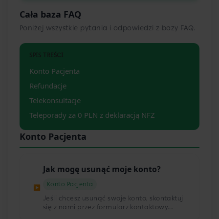
Cała baza FAQ
Poniżej wszystkie pytania i odpowiedzi z bazy FAQ.
SPIS TREŚCI
Konto Pacjenta
Refundacje
Telekonsultacje
Teleporady za 0 PLN z deklaracją NFZ
Konto Pacjenta
Jak mogę usunąć moje konto?
Konto Pacjenta
▶
Jeśli chcesz usunąć swoje konto, skontaktuj
się z nami przez formularz kontaktowy.
Pamiętaj jednak, że jeśli korzystałeś z