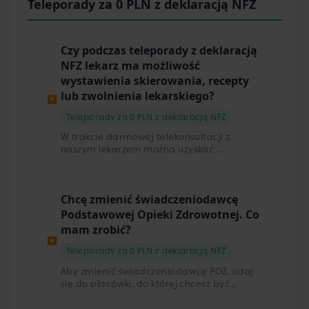
Teleporady za 0 PLN z deklaracją NFZ
przez lekarza zarejestrowanego na terenie
Polski zostanie zaakceptowane przez
Twojego pracodawcę w formie
elektronicznej .pdf.
Czy podczas teleporady z deklaracją
NFZ lekarz ma możliwość
wystawienia skierowania, recepty
lub zwolnienia lekarskiego?
▶
Teleporady za 0 PLN z deklaracją NFZ
W trakcie darmowej telekonsultacji z
naszym lekarzem można uzyskać:
skierowanie na badania laboratoryjne,
skierowanie do szpitala, receptę oraz
zwolnienie lekarskie.
Chcę zmienić świadczeniodawcę
Podstawowej Opieki Zdrowotnej. Co
mam zrobić?
▶
Teleporady za 0 PLN z deklaracją NFZ
Aby zmienić świadczeniodawcę POZ, udaj
się do placówki, do której chcesz być
zapisana/y. Złóż tam odpowiednią
deklarację, a zmiana dokona się