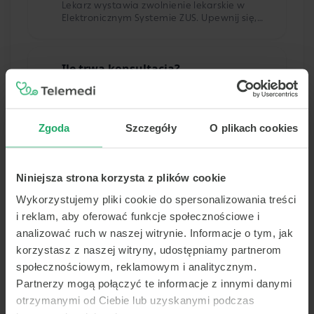
Lekarz wystawia zwolnienie lekarskie w
Elektronicznym Systemie ZUS. Upewnij się,
czy Twój pracodawca honoruje zwolnienia
wystawione przez polski system.
Ile trwa konsultacja?
Telekonsultacje
▶
To zależy od potrzeb pacjenta. Zwykle
około 10–15 minut.
Zgoda
Szczegóły
O plikach cookies
Gdzie znajdę zwolnienie lekarskie
Niniejsza strona korzysta z plików cookie
(L4)?
Wykorzystujemy pliki cookie do spersonalizowania treści
▶
Telekonsultacje
i reklam, aby oferować funkcje społecznościowe i
Lekarz wystawia zwolnienie lekarskie (L4) w
analizować ruch w naszej witrynie. Informacje o tym, jak
Elektronicznym Systemie ZUS — w ten
korzystasz z naszej witryny, udostępniamy partnerom
sposób zwolnienie jest wysyłane
społecznościowym, reklamowym i analitycznym.
bezpośrednio do Twojego pracodawcy (o
ile działalność pracodawcy prowadzona
Partnerzy mogą połączyć te informacje z innymi danymi
Lekarz odesłał mnie na wizytę
jest w Polsce). Jeżeli chcesz sprawdzić, czy
otrzymanymi od Ciebie lub uzyskanymi podczas
zostało wystawione prawidłowo, wejdź na
stacjonarną. Czy otrzymam zwrot