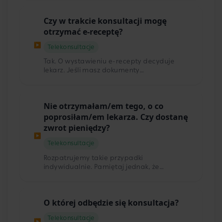
przypomnieniem. Jeżeli spodziewasz się
rozmowy telefonicznej, najpierw zadzwoni
Czy w trakcie konsultacji mogę
do Ciebie automat — odbierz telefon i
zaakceptuj regulamin wciskając 1 na
otrzymać e-receptę?
klawiaturze. Jeżeli wybrałaś/eś czat albo
▶
wideo, zaloguj się na Konto Pacjenta. Po
Telekonsultacje
zalogowaniu pojawi się Twoja umówiona
Tak. O wystawieniu e-recepty decyduje
konsultacja — klikając "wejdź" otworzysz
lekarz. Jeśli masz dokumenty
okno konsultacji, gdzie o umówionej
potwierdzające przyjmowanie leków, na
godzinie będzie czekał na Ciebie lekarz. W
które chcesz uzyskać e-receptę — załącz je
tym oknie masz również możliwość
do konsultacji przed jej rozpoczęciem,
dołączenia dokumentacji medycznej.
Nie otrzymałam/em tego, o co
logując się na swoje Konto Pacjenta.
poprosiłam/em lekarza. Czy dostanę
zwrot pieniędzy?
▶
Telekonsultacje
Rozpatrujemy takie przypadki
indywidualnie. Pamiętaj jednak, że
umówienie teleporady nie gwarantuje Ci
otrzymania recepty czy skierowania, o
które poprosisz. Ostateczną decyzję zawsze
O której odbędzie się konsultacja?
podejmuje lekarz, opierając się na
wywiadzie i dostarczonej przez Ciebie
Telekonsultacje
dokumentacji.
▶