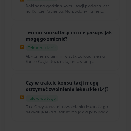
Dokładna godzina konsultacji podana jest
na Koncie Pacjenta. Na podany numer
telefonu otrzymasz również wiadomość SMS
oraz e-mail o szczegółach Twojej
konsultacji.
Termin konsultacji mi nie pasuje. Jak
mogę go zmienić?
▶
Telekonsultacje
Aby zmienić termin wizyty, zaloguj się na
Konto Pacjenta, anuluj umówioną
konsultację i umów kolejną.
Czy w trakcie konsultacji mogę
otrzymać zwolnienie lekarskie (L4)?
▶
Telekonsultacje
Tak. O wystawieniu zwolnienia lekarskiego
decyduje lekarz, tak samo jak w przypadku
wizyt stacjonarnych. Jeśli jesteś
zatrudniony/a przez zagraniczną firmę,
upewnij się, czy zwolnienie wystawione