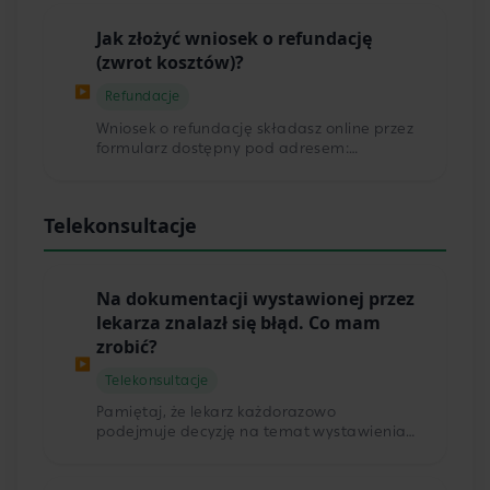
zakończeniu konsultacji otrzymasz
wiadomość email z dokumentacją. Masz
Jak złożyć wniosek o refundację
problem z pobraniem/wygenerowaniem
(zwrot kosztów)?
skierowania? Znajdziesz je zawsze w chacie
konsultacji z lekarzem lub w zakładce
▶
Refundacje
„Dokumenty". Jeżeli nie możesz się
zalogować, zresetuj hasło lub użyj opcji
Wniosek o refundację składasz online przez
logowania bez hasła. W przypadku gdy
formularz dostępny pod adresem:
twoja konsultacja odbyła się w ramach
https://telemedi.com/pl/formularz-
posiadanego pakietu ubezpieczeń,
refundacji/
pamiętaj o dedykowanej stronie do
Telekonsultacje
logowania.
Na dokumentacji wystawionej przez
lekarza znalazł się błąd. Co mam
zrobić?
▶
Telekonsultacje
Pamiętaj, że lekarz każdorazowo
podejmuje decyzję na temat wystawienia
zwolnienia, recepty czy skierowania. Jeżeli
lekarz obiecał wystawić