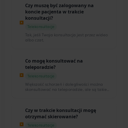
skierowanie/receptę lub zwolnienie, a tego
Czy muszę być zalogowany na
nie zrobił lub zrobił to błędnie — w
pierwszej kolejności sprawdź na swoim
koncie pacjenta w trakcie
koncie w zakładce „Dokumenty", czy taki
konsultacji?
plik już się tam nie znajduje. Jeżeli go nie
▶
ma, skontaktuj się z nami przez formularz
Telekonsultacje
kontaktowy.
Tak, jeśli Twoja konsultacja jest przez wideo
albo czat.
Co mogę konsultować na
teleporadzie?
▶
Telekonsultacje
Większość schorzeń i dolegliwości można
skonsultować na teleporadzie, ale są takie,
w których potrzebna jest pomoc na żywo.
Sprawdź listę objawów, których nie
powinno się konsultować zdalnie:
Czy w trakcie konsultacji mogę
https://telemedi.co/pl/page/nie-
konsultowac
otrzymać skierowanie?
▶
Telekonsultacje