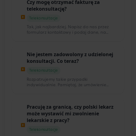
Czy mogę otrzymać fakturę za
(recepta, skierowanie, zwolnienie lekarskie)
i prawo do zadania jednego pytania w
telekonsultację?
ciągu 24h od konsultacji.
▶
Telekonsultacje
Tak, jak najbardziej. Napisz do nas przez
formularz kontaktowy i podaj dane, na
jakie ma być wystawiona faktura.
Nie jestem zadowolony z udzielonej
konsultacji. Co teraz?
▶
Telekonsultacje
Rozpatrujemy takie przypadki
indywidualnie. Pamiętaj, że umówienie
teleporady nie gwarantuje Ci otrzymania
recepty, zwolnienia, czy skierowania o które
prosisz. Ostateczną decyzję zawsze
Pracuję za granicą, czy polski lekarz
podejmuje lekarz. Jeżeli masz zastrzeżenia
do przeprowadzonej konsultacji, możesz
może wystawić mi zwolnienie
złożyć oficjalną reklamację na adres:
lekarskie z pracy?
reklamacje@telemedi.com. Zgodnie z
▶
regulaminem, termin odpowiedzi wynosi 14
Telekonsultacje
dni.