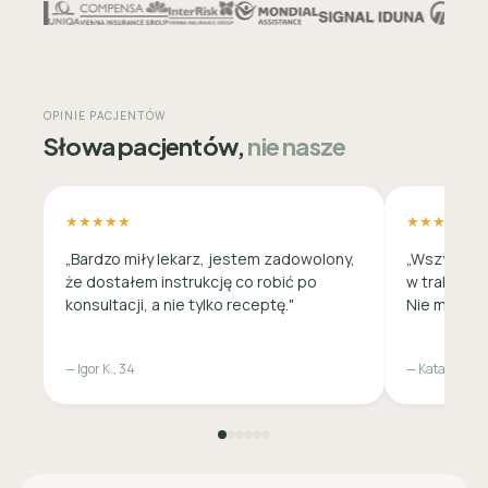
OPINIE PACJENTÓW
Słowa pacjentów,
nie nasze
★★★★★
★★★★★
„Bardzo miły lekarz, jestem zadowolony,
„Wszystko 
że dostałem instrukcję co robić po
w trakcie c
konsultacji, a nie tylko receptę."
Nie musiała
— Igor K., 34
— Katarzyna M