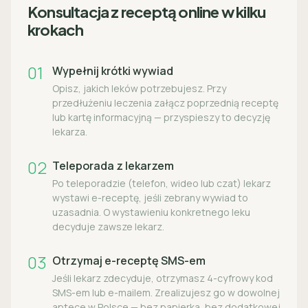
Konsultacja z receptą online w kilku
krokach
01
Wypełnij krótki wywiad
Opisz, jakich leków potrzebujesz. Przy
przedłużeniu leczenia załącz poprzednią receptę
lub kartę informacyjną — przyspieszy to decyzję
lekarza.
02
Teleporada z lekarzem
Po teleporadzie (telefon, wideo lub czat) lekarz
wystawi e-receptę, jeśli zebrany wywiad to
uzasadnia. O wystawieniu konkretnego leku
decyduje zawsze lekarz.
03
Otrzymaj e-receptę SMS-em
Jeśli lekarz zdecyduje, otrzymasz 4-cyfrowy kod
SMS-em lub e-mailem. Zrealizujesz go w dowolnej
aptece w Polsce — bez papierka, bez dodatkowej