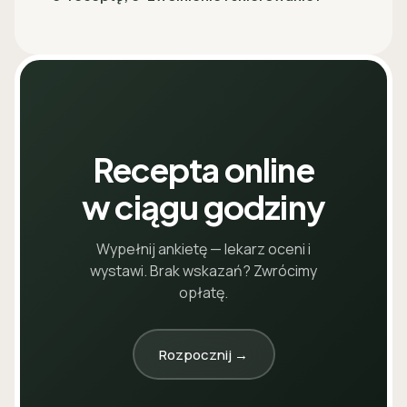
Recepta online
w ciągu godziny
Wypełnij ankietę — lekarz oceni i
wystawi. Brak wskazań? Zwrócimy
opłatę.
Rozpocznij →