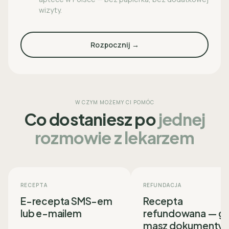
wizyty.
Rozpocznij →
W CZYM MOŻEMY CI POMÓC
Co dostaniesz po
jednej
rozmowie z lekarzem
RECEPTA
REFUNDACJA
E-recepta SMS-em
Recepta
lub e-mailem
refundowana — g
masz dokumenty