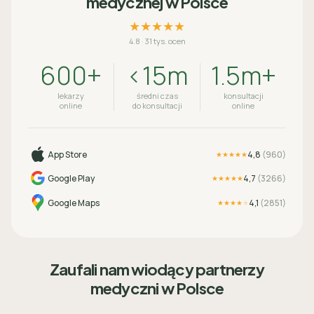
medycznej w Polsce
★★★★★
4.8
·
31 tys. ocen
600+
<15m
1.5m+
lekarzy
średni czas
konsultacji
online
do konsultacji
online
App Store
4,8
(
960
)
★★★★★
Google Play
4,7
(
3266
)
★★★★★
Google Maps
4,1
(
2851
)
★★★★
★
Zaufali nam wiodący partnerzy
medyczni w Polsce