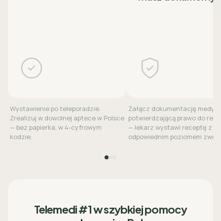
Wystawienie po teleporadzie.
Załącz dokumentację medyc
Zrealizuj w dowolnej aptece w Polsce
potwierdzającą prawo do refu
— bez papierka, w 4-cyfrowym
— lekarz wystawi receptę z
kodzie.
odpowiednim poziomem zwrot
Telemedi #1 w szybkiej pomocy