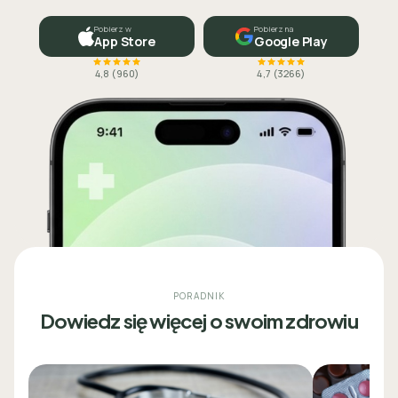
Pobierz w
Pobierz na
App Store
Google Play
4,8
(
960
)
4,7
(
3266
)
PORADNIK
Dowiedz się więcej o swoim zdrowiu