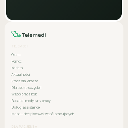
TELEMEDI
O nas
Pomoc
Kariera
Aktualności
Praca dla lekarza
Dla ubezpieczycieli
Współpraca b2b
Badania medycyny pracy
Usługi assistance
Mapa – sieć placówek współpracujących
DLA PACJENTA