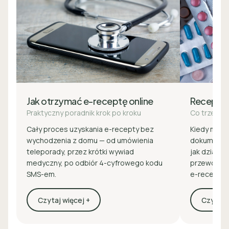
Jak otrzymać e-receptę online
Recepta
Praktyczny poradnik krok po kroku
Co trzeba 
Cały proces uzyskania e-recepty bez
Kiedy masz 
wychodzenia z domu — od umówienia
dokumenty 
teleporady, przez krótki wywiad
jak działa z
medyczny, po odbiór 4-cyfrowego kodu
przewodnik
SMS-em.
e-recepcie
Czytaj więcej +
Czytaj w