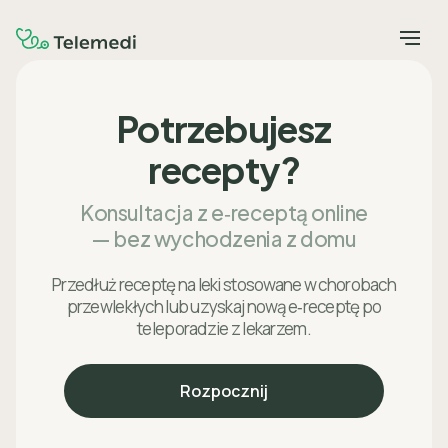
Potrzebujesz
recepty?
Konsultacja z e‑receptą online
— bez wychodzenia z domu
Przedłuż receptę na leki stosowane w chorobach
przewlekłych lub uzyskaj nową e‑receptę po
teleporadzie z lekarzem.
Rozpocznij