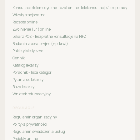
Konsultacje telemedyczne – czat online i telekonsultacje / teleporady
Wizyty stacjonarne
Recepta online
Zwolnienie (L4) online
Lekarz POZ – Bezpłatne konsultacje na NFZ
Badania laboratoryjne (np. krwi)
Pakiety Medyczne
Cennik
Katalog lekarzy
Poradnik – lista kategorii
Pytania do lekarzy
Baza lekarzy
Wniosek refundacyjny
REGULACJE
Regulamin organizacyjny
Polityka prywatności
Regulamin świadczenia usług
Projekty unijne