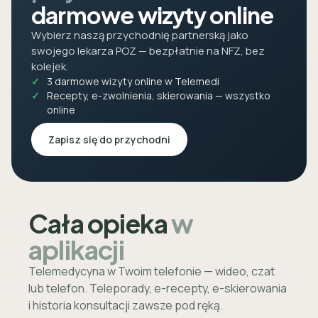
darmowe wizyty online
Wybierz naszą przychodnię partnerską jako
swojego lekarza POZ — bezpłatnie na NFZ, bez
kolejek.
3 darmowe wizyty online w Telemedi
Recepty, e-zwolnienia, skierowania — wszystko
online
Zapisz się do przychodni
Cała opieka
w
aplikacji
Telemedycyna w Twoim telefonie — wideo, czat
lub telefon. Teleporady, e-recepty, e-skierowania
i historia konsultacji zawsze pod ręką.