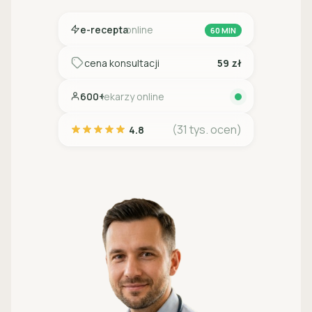
e-recepta
online
60 MIN
cena konsultacji
59 zł
600+
lekarzy online
(31 tys. ocen)
4.8