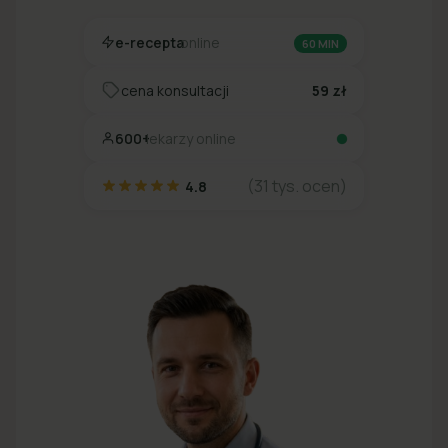
e-recepta
online
60 MIN
cena konsultacji
59 zł
600+
lekarzy online
(31 tys. ocen)
4.8