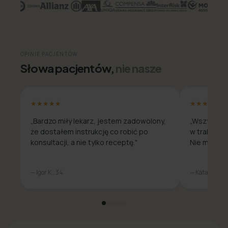
OPINIE PACJENTÓW
Słowa pacjentów,
nie nasze
★★★★★
★★★★★
„Bardzo miły lekarz, jestem zadowolony,
„Wszystko 
że dostałem instrukcję co robić po
w trakcie c
konsultacji, a nie tylko receptę."
Nie musiała
— Igor K., 34
— Katarzyna M