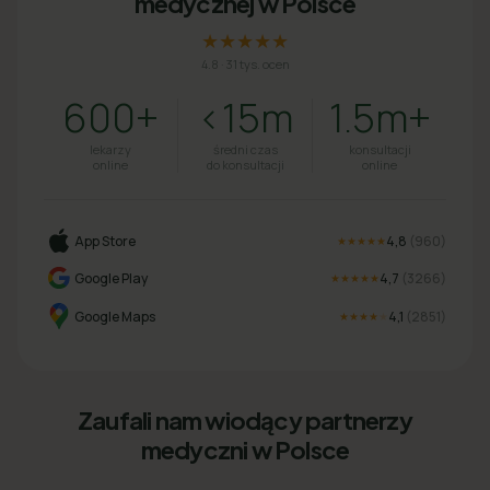
medycznej w Polsce
★★★★★
4.8
·
31 tys. ocen
600+
<15m
1.5m+
lekarzy
średni czas
konsultacji
online
do konsultacji
online
App Store
4,8
(
960
)
★★★★★
Google Play
4,7
(
3266
)
★★★★★
Google Maps
4,1
(
2851
)
★★★★
★
Zaufali nam wiodący partnerzy
medyczni w Polsce