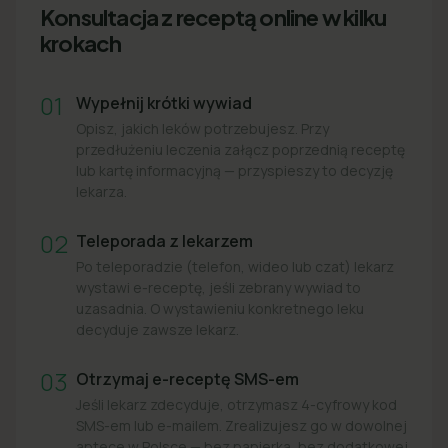
Konsultacja z receptą online w kilku
krokach
01
Wypełnij krótki wywiad
Opisz, jakich leków potrzebujesz. Przy
przedłużeniu leczenia załącz poprzednią receptę
lub kartę informacyjną — przyspieszy to decyzję
lekarza.
02
Teleporada z lekarzem
Po teleporadzie (telefon, wideo lub czat) lekarz
wystawi e-receptę, jeśli zebrany wywiad to
uzasadnia. O wystawieniu konkretnego leku
decyduje zawsze lekarz.
03
Otrzymaj e-receptę SMS-em
Jeśli lekarz zdecyduje, otrzymasz 4-cyfrowy kod
SMS-em lub e-mailem. Zrealizujesz go w dowolnej
aptece w Polsce — bez papierka, bez dodatkowej