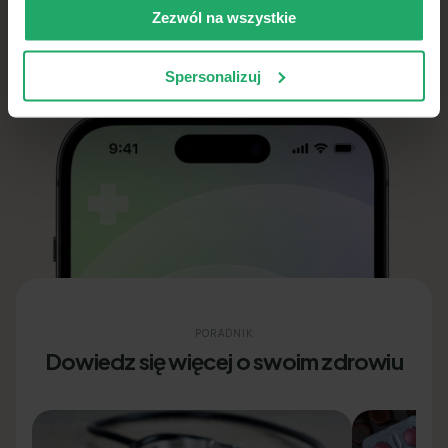
Zezwól na wszystkie
Pobierz w
Pobierz na
App Store
Google Play
Spersonalizuj
4,8
(
960
)
4,7
(
3266
)
PORADNIK
Dowiedz się więcej o swoim zdrowiu