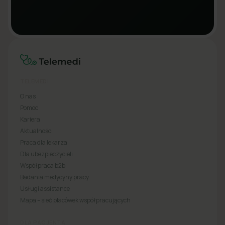
TELEMEDI
O nas
Pomoc
Kariera
Aktualności
Praca dla lekarza
Dla ubezpieczycieli
Współpraca b2b
Badania medycyny pracy
Usługi assistance
Mapa – sieć placówek współpracujących
DLA PACJENTA