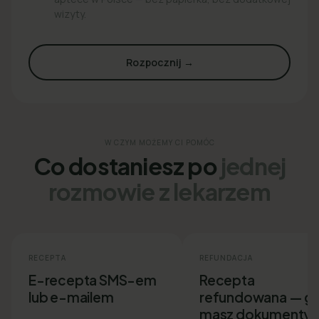
wizyty.
Rozpocznij →
W CZYM MOŻEMY CI POMÓC
Co dostaniesz po
jednej
rozmowie z lekarzem
RECEPTA
REFUNDACJA
E-recepta SMS-em
Recepta
lub e-mailem
refundowana — g
masz dokumenty