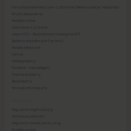
Konsultacje telemedyczne – czat online i telekonsultacje / teleporady
Wizyty stacjonarne
Recepta online
Zwolnienie (L4) online
Lekarz POZ – Bezpłatne konsultacje na NFZ
Badania laboratoryjne (np. krwi)
Pakiety Medyczne
Cennik
Katalog lekarzy
Poradnik – lista kategorii
Pytania do lekarzy
Baza lekarzy
Wniosek refundacyjny
REGULACJE
Regulamin organizacyjny
Polityka prywatności
Regulamin świadczenia usług
Projekty unijne