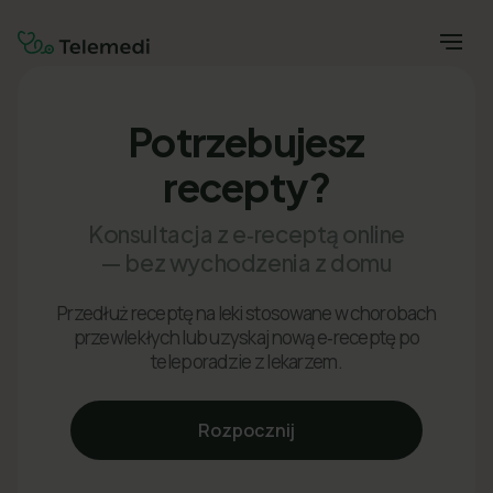
Potrzebujesz
recepty?
Konsultacja z e‑receptą online
— bez wychodzenia z domu
Przedłuż receptę na leki stosowane w chorobach
przewlekłych lub uzyskaj nową e‑receptę po
teleporadzie z lekarzem.
Rozpocznij