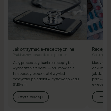
Jak otrzymać e-receptę online
Recepta
Praktyczny poradnik krok po kroku
Co trzeba 
Cały proces uzyskania e-recepty bez
Kiedy masz 
wychodzenia z domu — od umówienia
dokumenty 
teleporady, przez krótki wywiad
jak działa z
medyczny, po odbiór 4-cyfrowego kodu
przewodnik
SMS-em.
e-recepcie
Czytaj więcej +
Czytaj w