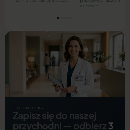
minut — wideo, telefon lub czat.
pracodawcy. Także na opie
dzieckiem.
LEKARZ RODZINNY
Zapisz się do naszej
przychodni — odbierz
3