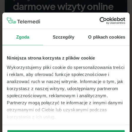
darmowe wizyty online
Wybierz naszą przychodnię partnerską jako
swojego lekarza POZ — bezpłatnie na NFZ, bez
kolejek.
3 darmowe wizyty online w Telemedi
Zgoda
Szczegóły
O plikach cookies
Recepty, e-zwolnienia, skierowania — wszystko
online
Zapisz się do przychodni
Niniejsza strona korzysta z plików cookie
Wykorzystujemy pliki cookie do spersonalizowania treści
i reklam, aby oferować funkcje społecznościowe i
analizować ruch w naszej witrynie. Informacje o tym, jak
korzystasz z naszej witryny, udostępniamy partnerom
Cała opieka
w
społecznościowym, reklamowym i analitycznym.
aplikacji
Partnerzy mogą połączyć te informacje z innymi danymi
otrzymanymi od Ciebie lub uzyskanymi podczas
Telemedycyna w Twoim telefonie — wideo, czat
korzystania z ich usług.
lub telefon. Teleporady, e-recepty, e-skierowania
i historia konsultacji zawsze pod ręką.