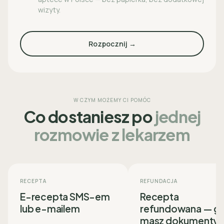
wizyty.
Rozpocznij →
W CZYM MOŻEMY CI POMÓC
Co dostaniesz po
jednej
rozmowie z lekarzem
RECEPTA
REFUNDACJA
E-recepta SMS-em
Recepta
lub e-mailem
refundowana — g
masz dokumenty