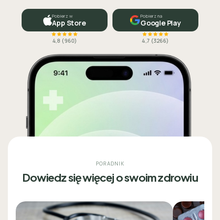
Pobierz w
Pobierz na
App Store
Google Play
4,8
(
960
)
4,7
(
3266
)
PORADNIK
Dowiedz się więcej o swoim zdrowiu