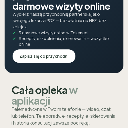
darmowe wizyty online
Wybierz naszą przychodnię partnerską jako
swojego lekarza POZ — bezpłatnie na NFZ, bez
kolejek.
3 darmowe wizyty online w Telemedi
Recepty, e-zwolnienia, skierowania — wszystko
online
Zapisz się do przychodni
Cała opieka
w
aplikacji
Telemedycyna w Twoim telefonie — wideo, czat
lub telefon. Teleporady, e-recepty, e-skierowania
i historia konsultacji zawsze pod ręką.