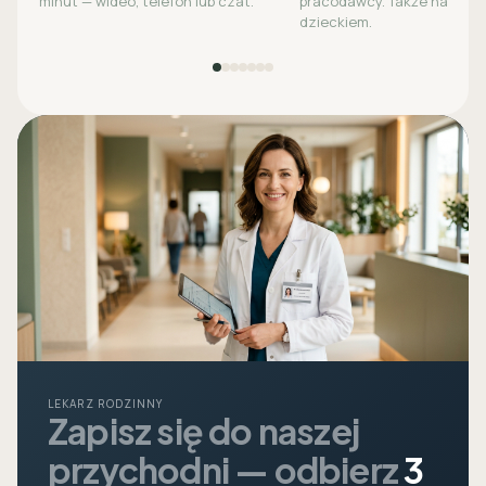
minut — wideo, telefon lub czat.
pracodawcy. Także na opie
dzieckiem.
LEKARZ RODZINNY
Zapisz się do naszej
przychodni — odbierz
3