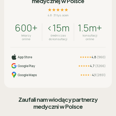
medycznej w Polsce
★★★★★
4.8
·
31 tys. ocen
600+
<15m
1.5m+
lekarzy
średni czas
konsultacji
online
do konsultacji
online
App Store
4,8
(
960
)
★★★★★
Google Play
4,7
(
3266
)
★★★★★
Google Maps
4,1
(
2851
)
★★★★
★
Zaufali nam wiodący partnerzy
medyczni w Polsce