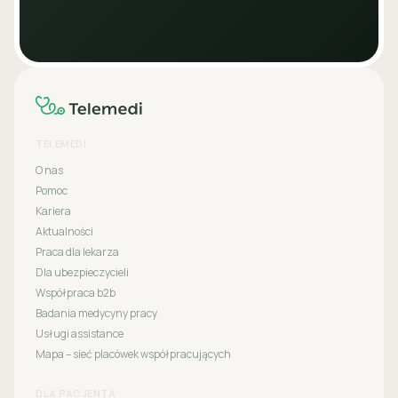
TELEMEDI
O nas
Pomoc
Kariera
Aktualności
Praca dla lekarza
Dla ubezpieczycieli
Współpraca b2b
Badania medycyny pracy
Usługi assistance
Mapa – sieć placówek współpracujących
DLA PACJENTA