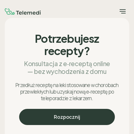
Potrzebujesz
recepty?
Konsultacja z e‑receptą online
— bez wychodzenia z domu
Przedłuż receptę na leki stosowane w chorobach
przewlekłych lub uzyskaj nową e‑receptę po
teleporadzie z lekarzem.
Rozpocznij