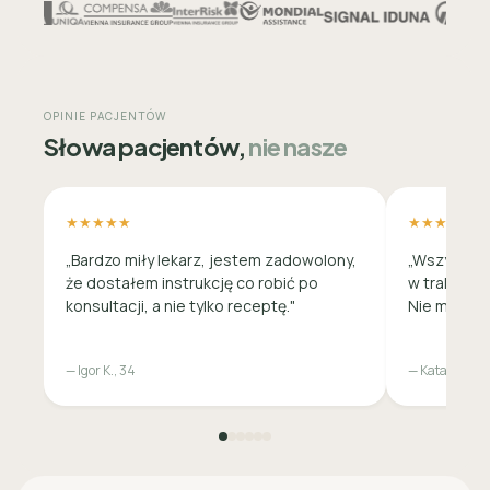
OPINIE PACJENTÓW
Słowa pacjentów,
nie nasze
★★★★★
★★★★★
„Bardzo miły lekarz, jestem zadowolony,
„Wszystko 
że dostałem instrukcję co robić po
w trakcie c
konsultacji, a nie tylko receptę."
Nie musiała
— Igor K., 34
— Katarzyna M