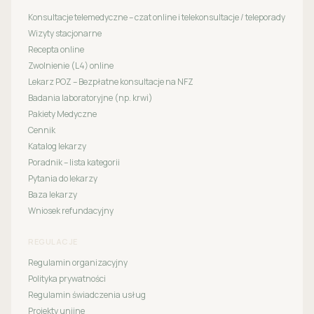
Konsultacje telemedyczne – czat online i telekonsultacje / teleporady
Wizyty stacjonarne
Recepta online
Zwolnienie (L4) online
Lekarz POZ – Bezpłatne konsultacje na NFZ
Badania laboratoryjne (np. krwi)
Pakiety Medyczne
Cennik
Katalog lekarzy
Poradnik – lista kategorii
Pytania do lekarzy
Baza lekarzy
Wniosek refundacyjny
REGULACJE
Regulamin organizacyjny
Polityka prywatności
Regulamin świadczenia usług
Projekty unijne