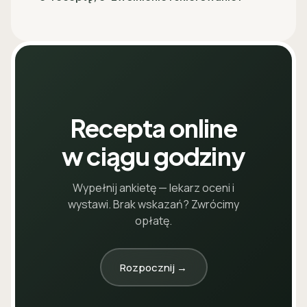
Recepta online
w ciągu godziny
Wypełnij ankietę — lekarz oceni i
wystawi. Brak wskazań? Zwrócimy
opłatę.
Rozpocznij →