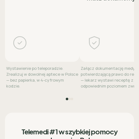
Wystawienie po teleporadzie.
Załącz dokumentację medyc
Zrealizuj w dowolnej aptece w Polsce
potwierdzającą prawo do refu
— bez papierka, w 4-cyfrowym
— lekarz wystawi receptę z
kodzie.
odpowiednim poziomem zwrot
Telemedi #1 w szybkiej pomocy