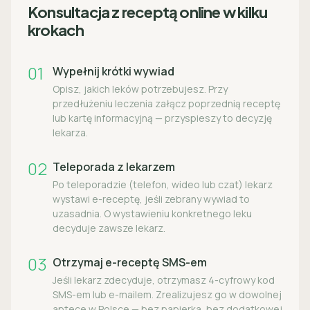
Konsultacja z receptą online w kilku
krokach
01
Wypełnij krótki wywiad
Opisz, jakich leków potrzebujesz. Przy
przedłużeniu leczenia załącz poprzednią receptę
lub kartę informacyjną — przyspieszy to decyzję
lekarza.
02
Teleporada z lekarzem
Po teleporadzie (telefon, wideo lub czat) lekarz
wystawi e-receptę, jeśli zebrany wywiad to
uzasadnia. O wystawieniu konkretnego leku
decyduje zawsze lekarz.
03
Otrzymaj e-receptę SMS-em
Jeśli lekarz zdecyduje, otrzymasz 4-cyfrowy kod
SMS-em lub e-mailem. Zrealizujesz go w dowolnej
aptece w Polsce — bez papierka, bez dodatkowej