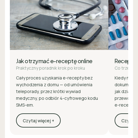
Jak otrzymać e-receptę online
Recepta
Praktyczny poradnik krok po kroku
Co trzeba 
Cały proces uzyskania e-recepty bez
Kiedy masz 
wychodzenia z domu — od umówienia
dokumenty 
teleporady, przez krótki wywiad
jak działa z
medyczny, po odbiór 4-cyfrowego kodu
przewodnik
SMS-em.
e-recepcie
Czytaj więcej +
Czytaj w