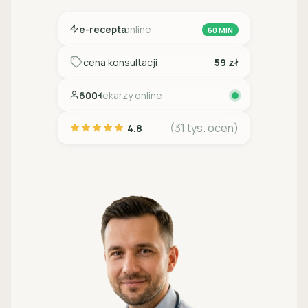
e-recepta
online
60 MIN
cena konsultacji
59 zł
600+
lekarzy online
(31 tys. ocen)
4.8