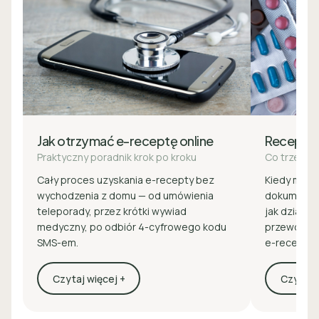
Jak otrzymać e-receptę online
Recepta
Praktyczny poradnik krok po kroku
Co trzeba 
Cały proces uzyskania e-recepty bez
Kiedy masz 
wychodzenia z domu — od umówienia
dokumenty 
teleporady, przez krótki wywiad
jak działa z
medyczny, po odbiór 4-cyfrowego kodu
przewodnik
SMS-em.
e-recepcie
Czytaj więcej +
Czytaj w