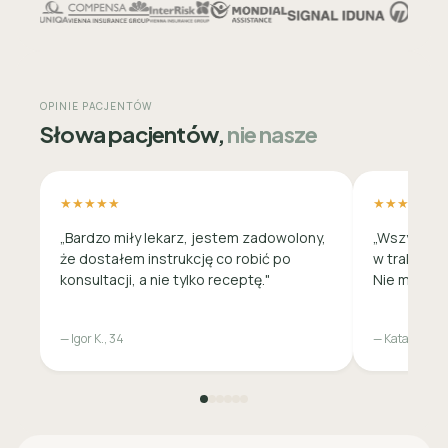
OPINIE PACJENTÓW
Słowa pacjentów,
nie nasze
★★★★★
★★★★★
„Bardzo miły lekarz, jestem zadowolony,
„Wszystko 
że dostałem instrukcję co robić po
w trakcie c
konsultacji, a nie tylko receptę."
Nie musiała
— Igor K., 34
— Katarzyna M