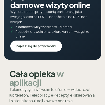
darmowe wizyty online
Wybierz naszą przychodnię partnerską jako
swojego lekarza POZ — bezpłatnie na NFZ, bez
kolejek.
3 darmowe wizyty online w Telemedi
Recepty, e-zwolnienia, skierowania — wszystko
online
Zapisz się do przychodni
Cała opieka
w
aplikacji
Telemedycyna w Twoim telefonie — wideo, czat
lub telefon. Teleporady, e-recepty, e-skierowania
i historia konsultacji zawsze pod ręką.