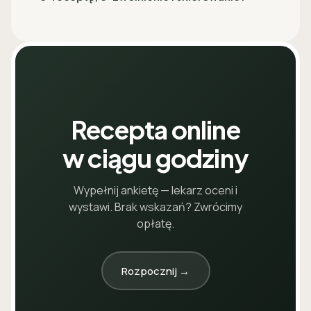
Recepta online
w ciągu godziny
Wypełnij ankietę — lekarz oceni i
wystawi. Brak wskazań? Zwrócimy
opłatę.
Rozpocznij →