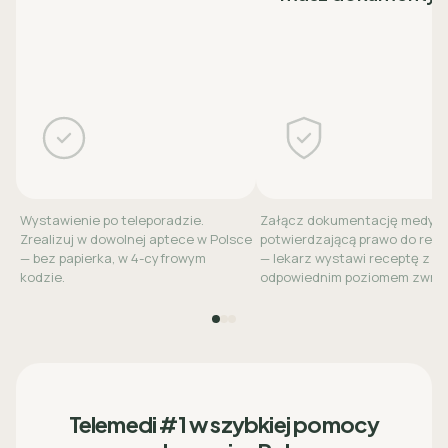
Wystawienie po teleporadzie.
Załącz dokumentację medyc
Zrealizuj w dowolnej aptece w Polsce
potwierdzającą prawo do refu
— bez papierka, w 4-cyfrowym
— lekarz wystawi receptę z
kodzie.
odpowiednim poziomem zwrot
Telemedi #1 w szybkiej pomocy