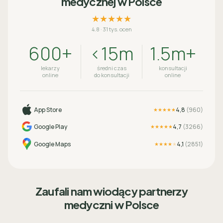
medycznej w Polsce
★★★★★
4.8
·
31 tys. ocen
600+
<15m
1.5m+
lekarzy
średni czas
konsultacji
online
do konsultacji
online
App Store
4,8
(
960
)
★★★★★
Google Play
4,7
(
3266
)
★★★★★
Google Maps
4,1
(
2851
)
★★★★
★
Zaufali nam wiodący partnerzy
medyczni w Polsce