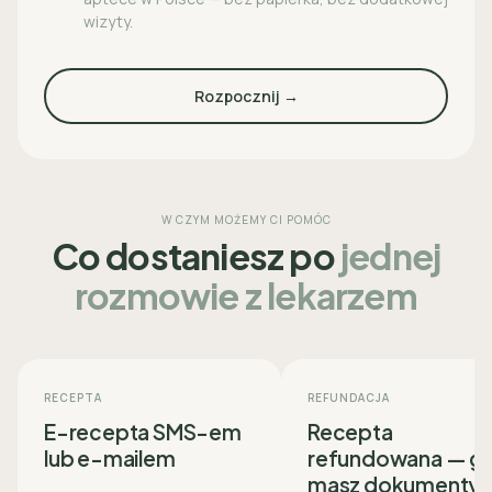
wizyty.
Rozpocznij →
W CZYM MOŻEMY CI POMÓC
Co dostaniesz po
jednej
rozmowie z lekarzem
RECEPTA
REFUNDACJA
E-recepta SMS-em
Recepta
lub e-mailem
refundowana — g
masz dokumenty