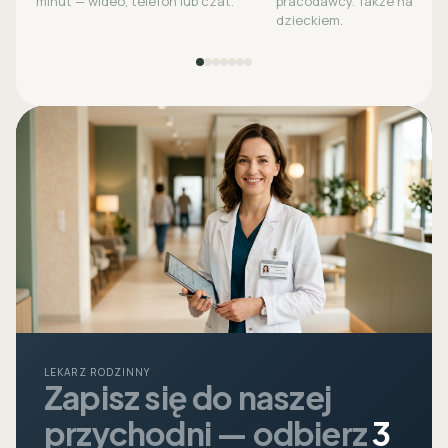
minut — wideo, telefon lub czat.
pracodawcy. Także na opie
dzieckiem.
LEKARZ RODZINNY
Zapisz się do naszej
przychodni — odbierz
3