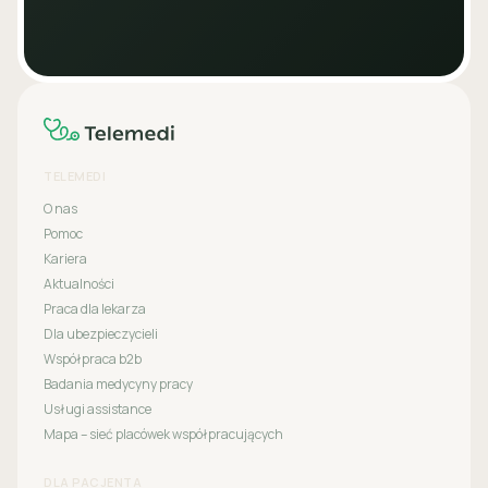
TELEMEDI
O nas
Pomoc
Kariera
Aktualności
Praca dla lekarza
Dla ubezpieczycieli
Współpraca b2b
Badania medycyny pracy
Usługi assistance
Mapa – sieć placówek współpracujących
DLA PACJENTA