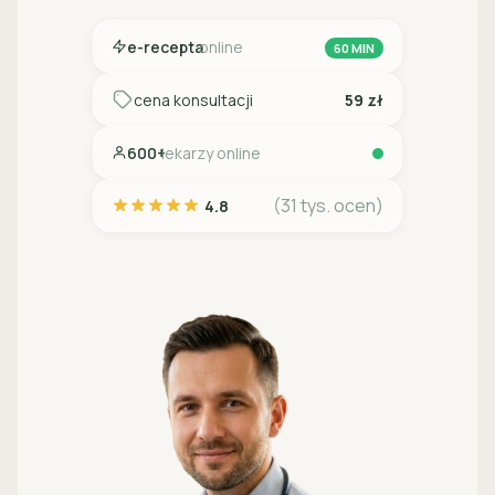
e-recepta
online
60 MIN
cena konsultacji
59 zł
600+
lekarzy online
(31 tys. ocen)
4.8