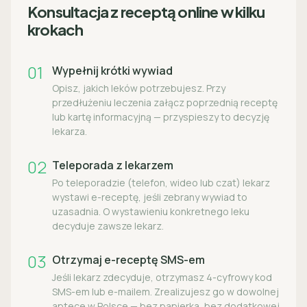
Konsultacja z receptą online w kilku
krokach
01
Wypełnij krótki wywiad
Opisz, jakich leków potrzebujesz. Przy
przedłużeniu leczenia załącz poprzednią receptę
lub kartę informacyjną — przyspieszy to decyzję
lekarza.
02
Teleporada z lekarzem
Po teleporadzie (telefon, wideo lub czat) lekarz
wystawi e-receptę, jeśli zebrany wywiad to
uzasadnia. O wystawieniu konkretnego leku
decyduje zawsze lekarz.
03
Otrzymaj e-receptę SMS-em
Jeśli lekarz zdecyduje, otrzymasz 4-cyfrowy kod
SMS-em lub e-mailem. Zrealizujesz go w dowolnej
aptece w Polsce — bez papierka, bez dodatkowej