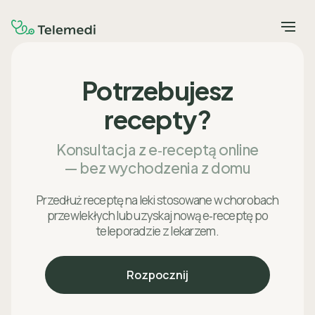
Potrzebujesz
recepty?
Konsultacja z e‑receptą online
— bez wychodzenia z domu
Przedłuż receptę na leki stosowane w chorobach
przewlekłych lub uzyskaj nową e‑receptę po
teleporadzie z lekarzem.
Rozpocznij