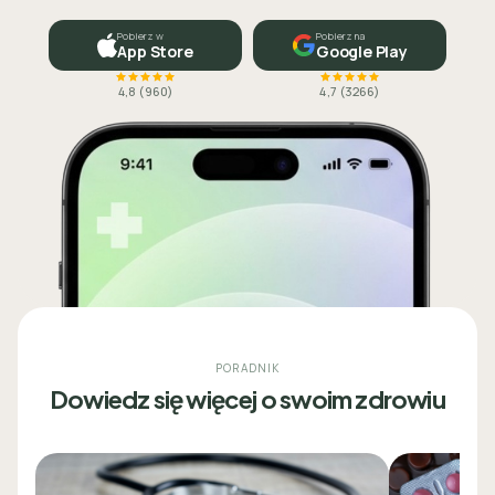
Pobierz w
Pobierz na
App Store
Google Play
4,8
(
960
)
4,7
(
3266
)
PORADNIK
Dowiedz się więcej o swoim zdrowiu