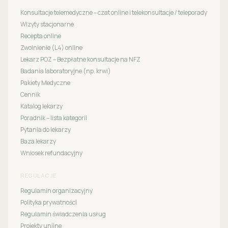
Konsultacje telemedyczne – czat online i telekonsultacje / teleporady
Wizyty stacjonarne
Recepta online
Zwolnienie (L4) online
Lekarz POZ – Bezpłatne konsultacje na NFZ
Badania laboratoryjne (np. krwi)
Pakiety Medyczne
Cennik
Katalog lekarzy
Poradnik – lista kategorii
Pytania do lekarzy
Baza lekarzy
Wniosek refundacyjny
REGULACJE
Regulamin organizacyjny
Polityka prywatności
Regulamin świadczenia usług
Projekty unijne