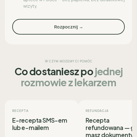
wizyty.
Rozpocznij →
W CZYM MOŻEMY CI POMÓC
Co dostaniesz po
jednej
rozmowie z lekarzem
RECEPTA
REFUNDACJA
E-recepta SMS-em
Recepta
lub e-mailem
refundowana — g
masz dokumenty