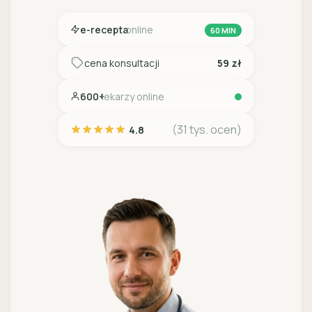
e-recepta
online
60 MIN
cena konsultacji
59 zł
600+
lekarzy online
(31 tys. ocen)
4.8