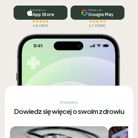
Pobierz w
Pobierz na
App Store
Google Play
4,8
(
960
)
4,7
(
3266
)
PORADNIK
Dowiedz się więcej o swoim zdrowiu