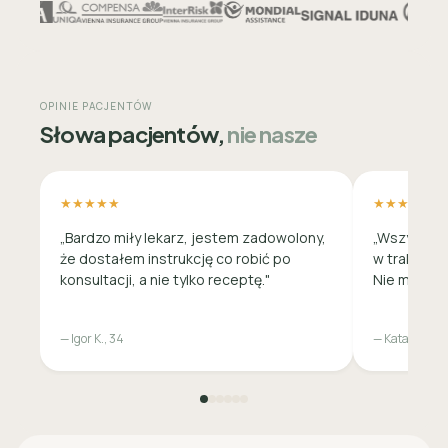
OPINIE PACJENTÓW
Słowa pacjentów,
nie nasze
★★★★★
★★★★★
„Bardzo miły lekarz, jestem zadowolony,
„Wszystko 
że dostałem instrukcję co robić po
w trakcie c
konsultacji, a nie tylko receptę."
Nie musiała
— Igor K., 34
— Katarzyna M