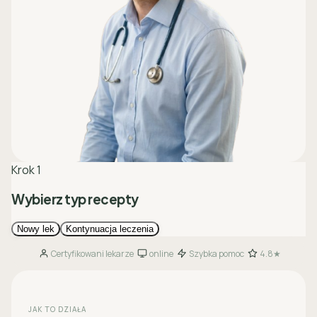
Certyfikowani lekarze
online
Szybka pomoc
4.8★
·
·
·
JAK TO DZIAŁA