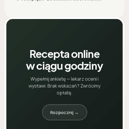
Recepta online
w ciągu godziny
Wypełnij ankietę — lekarz oceni i
wystawi. Brak wskazań? Zwrócimy
opłatę.
Rozpocznij →