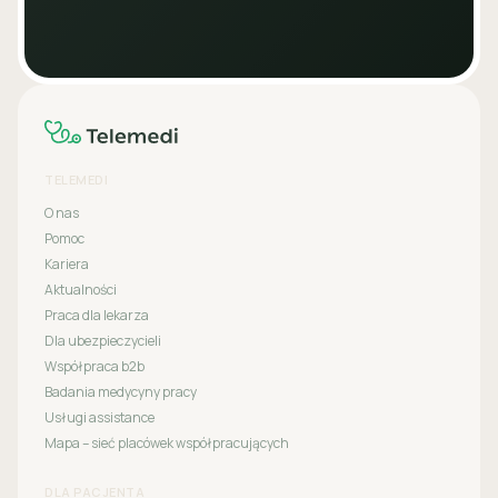
TELEMEDI
O nas
Pomoc
Kariera
Aktualności
Praca dla lekarza
Dla ubezpieczycieli
Współpraca b2b
Badania medycyny pracy
Usługi assistance
Mapa – sieć placówek współpracujących
DLA PACJENTA