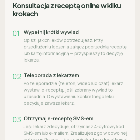
Konsultacja z receptą online w kilku
krokach
01
Wypełnij krótki wywiad
Opisz, jakich leków potrzebujesz. Przy
przedłużeniu leczenia załącz poprzednią receptę
lub kartę informacyjną — przyspieszy to decyzję
lekarza.
02
Teleporada z lekarzem
Po teleporadzie (telefon, wideo lub czat) lekarz
wystawi e-receptę, jeśli zebrany wywiad to
uzasadnia. O wystawieniu konkretnego leku
decyduje zawsze lekarz.
03
Otrzymaj e-receptę SMS-em
Jeśli lekarz zdecyduje, otrzymasz 4-cyfrowy kod
SMS-em lub e-mailem. Zrealizujesz go w dowolnej
aptece w Polsce — bez papierka, bez dodatkowej