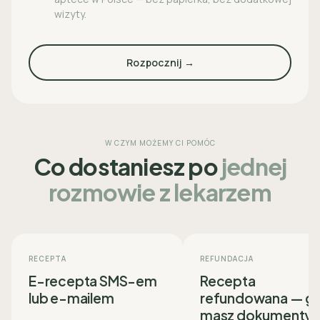
wizyty.
Rozpocznij →
W CZYM MOŻEMY CI POMÓC
Co dostaniesz po
jednej
rozmowie z lekarzem
RECEPTA
REFUNDACJA
E-recepta SMS-em
Recepta
lub e-mailem
refundowana — g
masz dokumenty