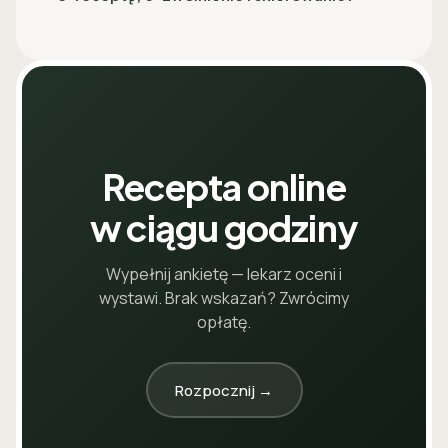
Recepta online
w ciągu godziny
Wypełnij ankietę — lekarz oceni i
wystawi. Brak wskazań? Zwrócimy
opłatę.
Rozpocznij →