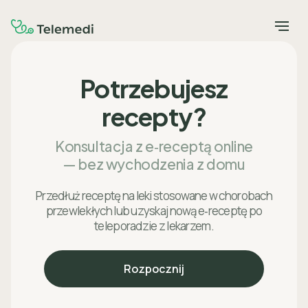
Potrzebujesz
recepty?
Konsultacja z e‑receptą online
— bez wychodzenia z domu
Przedłuż receptę na leki stosowane w chorobach
przewlekłych lub uzyskaj nową e‑receptę po
teleporadzie z lekarzem.
Rozpocznij