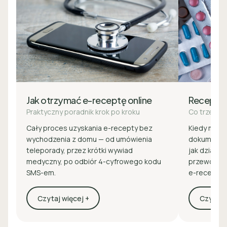
Jak otrzymać e-receptę online
Recepta
Praktyczny poradnik krok po kroku
Co trzeba 
Cały proces uzyskania e-recepty bez
Kiedy masz 
wychodzenia z domu — od umówienia
dokumenty 
teleporady, przez krótki wywiad
jak działa z
medyczny, po odbiór 4-cyfrowego kodu
przewodnik
SMS-em.
e-recepcie
Czytaj więcej +
Czytaj w