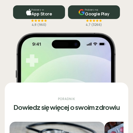
Pobierz w
Pobierz na
App Store
Google Play
4,8
(
960
)
4,7
(
3266
)
PORADNIK
Dowiedz się więcej o swoim zdrowiu