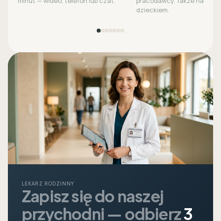
minut — wideo, telefon lub czat.
pracodawcy. Także na opie
dzieckiem.
LEKARZ RODZINNY
Zapisz się do naszej
przychodni — odbierz
3