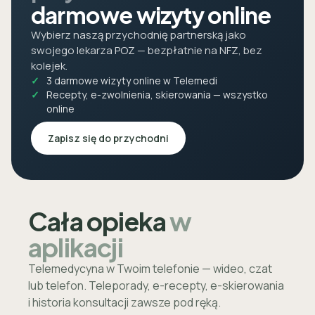
darmowe wizyty online
Wybierz naszą przychodnię partnerską jako
swojego lekarza POZ — bezpłatnie na NFZ, bez
kolejek.
3 darmowe wizyty online w Telemedi
Recepty, e-zwolnienia, skierowania — wszystko
online
Zapisz się do przychodni
Cała opieka
w
aplikacji
Telemedycyna w Twoim telefonie — wideo, czat
lub telefon. Teleporady, e-recepty, e-skierowania
i historia konsultacji zawsze pod ręką.