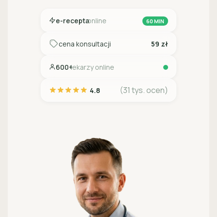
e-recepta
online
60 MIN
cena konsultacji
59 zł
600+
lekarzy online
(31 tys. ocen)
4.8