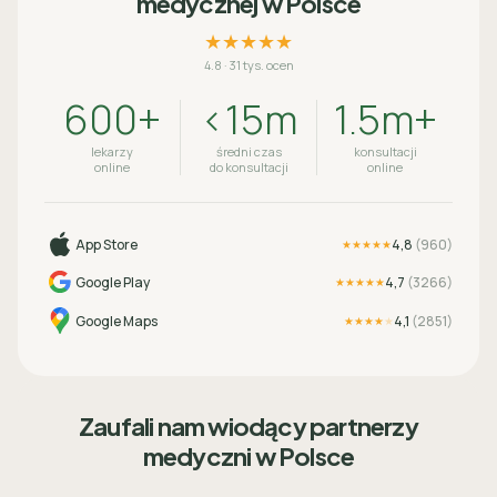
medycznej w Polsce
★★★★★
4.8
·
31 tys. ocen
600+
<15m
1.5m+
lekarzy
średni czas
konsultacji
online
do konsultacji
online
App Store
4,8
(
960
)
★★★★★
Google Play
4,7
(
3266
)
★★★★★
Google Maps
4,1
(
2851
)
★★★★
★
Zaufali nam wiodący partnerzy
medyczni w Polsce