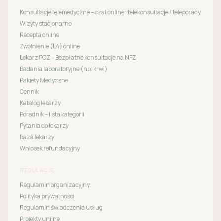
Konsultacje telemedyczne – czat online i telekonsultacje / teleporady
Wizyty stacjonarne
Recepta online
Zwolnienie (L4) online
Lekarz POZ – Bezpłatne konsultacje na NFZ
Badania laboratoryjne (np. krwi)
Pakiety Medyczne
Cennik
Katalog lekarzy
Poradnik – lista kategorii
Pytania do lekarzy
Baza lekarzy
Wniosek refundacyjny
REGULACJE
Regulamin organizacyjny
Polityka prywatności
Regulamin świadczenia usług
Projekty unijne