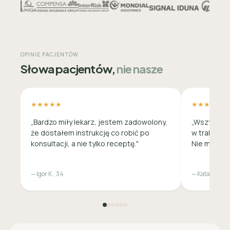
OPINIE PACJENTÓW
Słowa pacjentów,
nie nasze
★★★★★
★★★★★
„Bardzo miły lekarz, jestem zadowolony,
„Wszystko 
że dostałem instrukcję co robić po
w trakcie c
konsultacji, a nie tylko receptę."
Nie musiała
— Igor K., 34
— Katarzyna M