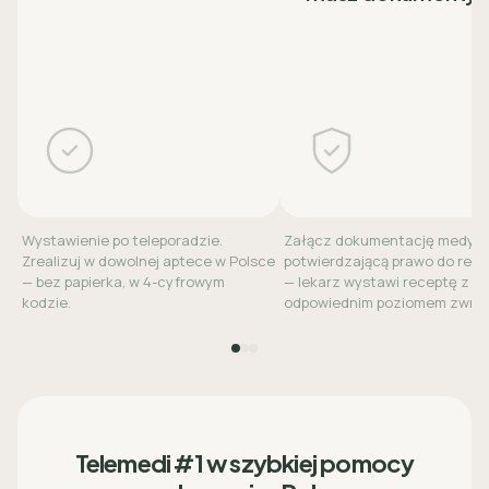
Wystawienie po teleporadzie.
Załącz dokumentację medyc
Zrealizuj w dowolnej aptece w Polsce
potwierdzającą prawo do refu
— bez papierka, w 4-cyfrowym
— lekarz wystawi receptę z
kodzie.
odpowiednim poziomem zwrot
Telemedi #1 w szybkiej pomocy